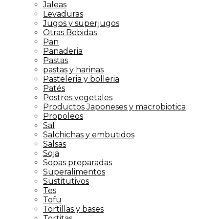
Jaleas
Levaduras
Jugos y superjugos
Otras Bebidas
Pan
Panaderia
Pastas
pastas y harinas
Pasteleria y bolleria
Patés
Postres vegetales
Productos Japoneses y macrobiotica
Propoleos
Sal
Salchichas y embutidos
Salsas
Soja
Sopas preparadas
Superalimentos
Sustitutivos
Tes
Tofu
Tortillas y bases
Tortitas