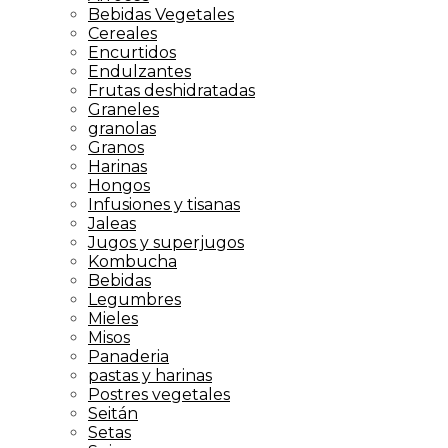
Bebidas Vegetales
Cereales
Encurtidos
Endulzantes
Frutas deshidratadas
Graneles
granolas
Granos
Harinas
Hongos
Infusiones y tisanas
Jaleas
Jugos y superjugos
Kombucha
Bebidas
Legumbres
Mieles
Misos
Panaderia
pastas y harinas
Postres vegetales
Seitán
Setas