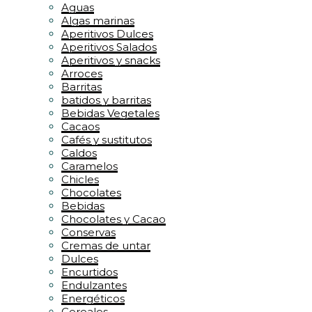
Aguas
Algas marinas
Aperitivos Dulces
Aperitivos Salados
Aperitivos y snacks
Arroces
Barritas
batidos y barritas
Bebidas Vegetales
Cacaos
Cafés y sustitutos
Caldos
Caramelos
Chicles
Chocolates
Bebidas
Chocolates y Cacao
Conservas
Cremas de untar
Dulces
Encurtidos
Endulzantes
Energéticos
Cereales