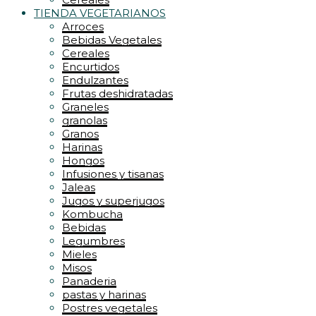
TIENDA VEGETARIANOS
Arroces
Bebidas Vegetales
Cereales
Encurtidos
Endulzantes
Frutas deshidratadas
Graneles
granolas
Granos
Harinas
Hongos
Infusiones y tisanas
Jaleas
Jugos y superjugos
Kombucha
Bebidas
Legumbres
Mieles
Misos
Panaderia
pastas y harinas
Postres vegetales