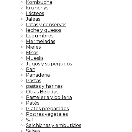
Kombucha
krunchys
Lácteos
Jaleas
Latas y conservas
leche y quesos
Legumbres
Mermeladas
Mieles
Misos
Mueslis
Jugos y superjugos
Pan
Panaderia
Pastas
pastas y harinas
Otras Bebidas
Pasteleria y bolleria
Patés
Platos preparados
Postres vegetales
Sal
Salchichas y embutidos
Salsas