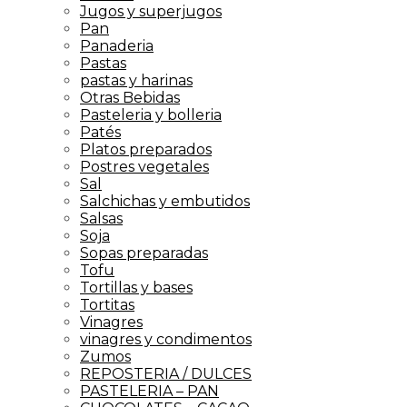
Jugos y superjugos
Pan
Panaderia
Pastas
pastas y harinas
Otras Bebidas
Pasteleria y bolleria
Patés
Platos preparados
Postres vegetales
Sal
Salchichas y embutidos
Salsas
Soja
Sopas preparadas
Tofu
Tortillas y bases
Tortitas
Vinagres
vinagres y condimentos
Zumos
REPOSTERIA / DULCES
PASTELERIA – PAN