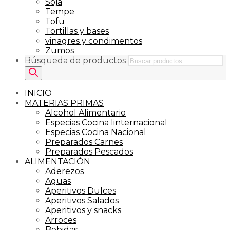
Soja
Tempe
Tofu
Tortillas y bases
vinagres y condimentos
Zumos
Búsqueda de productos
INICIO
MATERIAS PRIMAS
Alcohol Alimentario
Especias Cocina Iinternacional
Especias Cocina Nacional
Preparados Carnes
Preparados Pescados
ALIMENTACIÓN
Aderezos
Aguas
Aperitivos Dulces
Aperitivos Salados
Aperitivos y snacks
Arroces
Bebidas