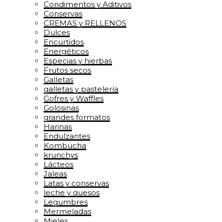
Condimentos y Aditivos
Conservas
CREMAS y RELLENOS
Dulces
Encurtidos
Energéticos
Especias y hierbas
Frutos secos
Galletas
galletas y pastelería
Gofres y Waffles
Golosinas
grandes formatos
Harinas
Endulzantes
Kombucha
krunchys
Lácteos
Jaleas
Latas y conservas
leche y quesos
Legumbres
Mermeladas
Mieles