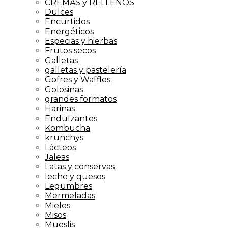
CREMAS y RELLENOS
Dulces
Encurtidos
Energéticos
Especias y hierbas
Frutos secos
Galletas
galletas y pastelería
Gofres y Waffles
Golosinas
grandes formatos
Harinas
Endulzantes
Kombucha
krunchys
Lácteos
Jaleas
Latas y conservas
leche y quesos
Legumbres
Mermeladas
Mieles
Misos
Mueslis