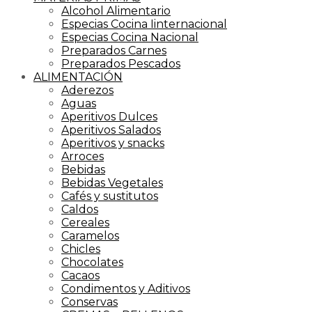
Alcohol Alimentario
Especias Cocina Iinternacional
Especias Cocina Nacional
Preparados Carnes
Preparados Pescados
ALIMENTACIÓN
Aderezos
Aguas
Aperitivos Dulces
Aperitivos Salados
Aperitivos y snacks
Arroces
Bebidas
Bebidas Vegetales
Cafés y sustitutos
Caldos
Cereales
Caramelos
Chicles
Chocolates
Cacaos
Condimentos y Aditivos
Conservas