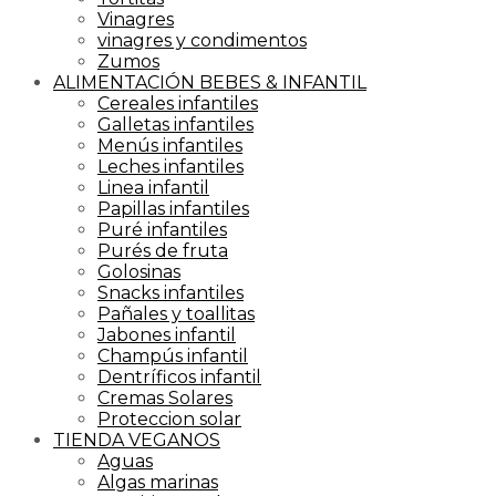
Vinagres
vinagres y condimentos
Zumos
ALIMENTACIÓN BEBES & INFANTIL
Cereales infantiles
Galletas infantiles
Menús infantiles
Leches infantiles
Linea infantil
Papillas infantiles
Puré infantiles
Purés de fruta
Golosinas
Snacks infantiles
Pañales y toallitas
Jabones infantil
Champús infantil
Dentríficos infantil
Cremas Solares
Proteccion solar
TIENDA VEGANOS
Aguas
Algas marinas