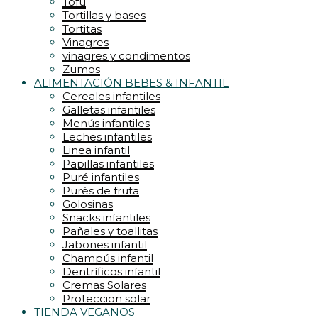
Tofu
Tortillas y bases
Tortitas
Vinagres
vinagres y condimentos
Zumos
ALIMENTACIÓN BEBES & INFANTIL
Cereales infantiles
Galletas infantiles
Menús infantiles
Leches infantiles
Linea infantil
Papillas infantiles
Puré infantiles
Purés de fruta
Golosinas
Snacks infantiles
Pañales y toallitas
Jabones infantil
Champús infantil
Dentríficos infantil
Cremas Solares
Proteccion solar
TIENDA VEGANOS