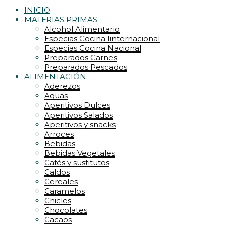
INICIO
MATERIAS PRIMAS
Alcohol Alimentario
Especias Cocina Iinternacional
Especias Cocina Nacional
Preparados Carnes
Preparados Pescados
ALIMENTACIÓN
Aderezos
Aguas
Aperitivos Dulces
Aperitivos Salados
Aperitivos y snacks
Arroces
Bebidas
Bebidas Vegetales
Cafés y sustitutos
Caldos
Cereales
Caramelos
Chicles
Chocolates
Cacaos