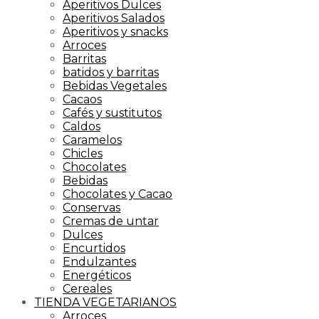
Aperitivos Dulces
Aperitivos Salados
Aperitivos y snacks
Arroces
Barritas
batidos y barritas
Bebidas Vegetales
Cacaos
Cafés y sustitutos
Caldos
Caramelos
Chicles
Chocolates
Bebidas
Chocolates y Cacao
Conservas
Cremas de untar
Dulces
Encurtidos
Endulzantes
Energéticos
Cereales
TIENDA VEGETARIANOS
Arroces