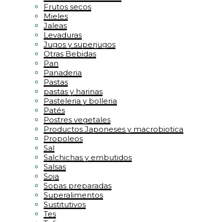
Frutos secos
Mieles
Jaleas
Levaduras
Jugos y superjugos
Otras Bebidas
Pan
Panaderia
Pastas
pastas y harinas
Pasteleria y bolleria
Patés
Postres vegetales
Productos Japoneses y macrobiotica
Propoleos
Sal
Salchichas y embutidos
Salsas
Soja
Sopas preparadas
Superalimentos
Sustitutivos
Tes