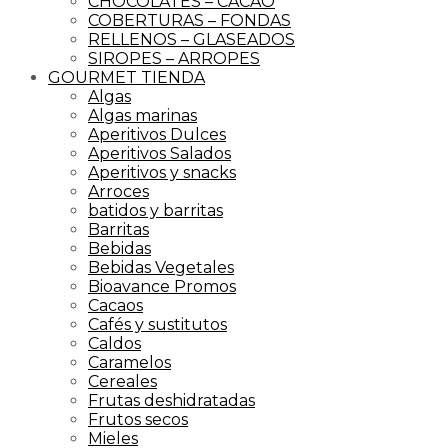
CHOCOLATES – CACAO
COBERTURAS – FONDAS
RELLENOS – GLASEADOS
SIROPES – ARROPES
GOURMET TIENDA
Algas
Algas marinas
Aperitivos Dulces
Aperitivos Salados
Aperitivos y snacks
Arroces
batidos y barritas
Barritas
Bebidas
Bebidas Vegetales
Bioavance Promos
Cacaos
Cafés y sustitutos
Caldos
Caramelos
Cereales
Frutas deshidratadas
Frutos secos
Mieles