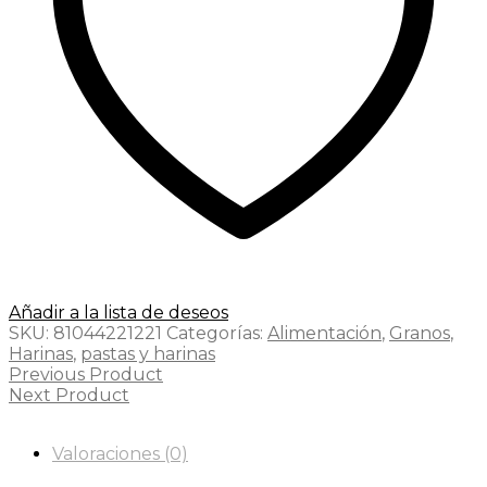
Añadir a la lista de deseos
SKU:
81044221221
Categorías:
Alimentación
,
Granos
,
Harinas
,
pastas y harinas
Previous Product
Next Product
Valoraciones (0)