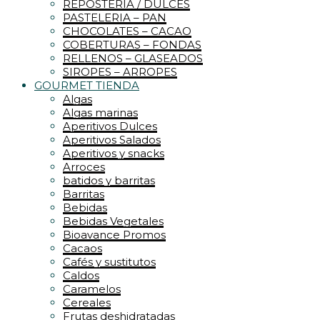
REPOSTERIA / DULCES
PASTELERIA – PAN
CHOCOLATES – CACAO
COBERTURAS – FONDAS
RELLENOS – GLASEADOS
SIROPES – ARROPES
GOURMET TIENDA
Algas
Algas marinas
Aperitivos Dulces
Aperitivos Salados
Aperitivos y snacks
Arroces
batidos y barritas
Barritas
Bebidas
Bebidas Vegetales
Bioavance Promos
Cacaos
Cafés y sustitutos
Caldos
Caramelos
Cereales
Frutas deshidratadas