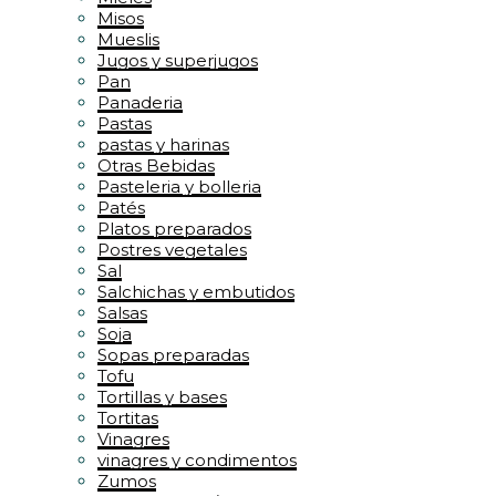
Misos
Mueslis
Jugos y superjugos
Pan
Panaderia
Pastas
pastas y harinas
Otras Bebidas
Pasteleria y bolleria
Patés
Platos preparados
Postres vegetales
Sal
Salchichas y embutidos
Salsas
Soja
Sopas preparadas
Tofu
Tortillas y bases
Tortitas
Vinagres
vinagres y condimentos
Zumos