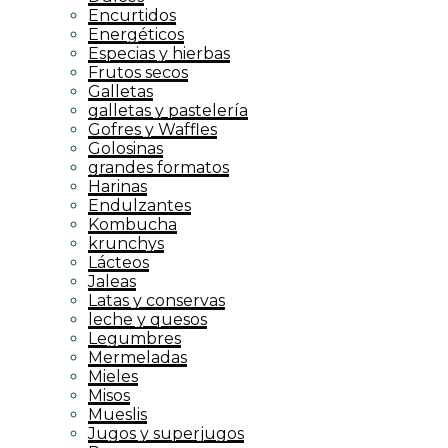
Encurtidos
Energéticos
Especias y hierbas
Frutos secos
Galletas
galletas y pastelería
Gofres y Waffles
Golosinas
grandes formatos
Harinas
Endulzantes
Kombucha
krunchys
Lácteos
Jaleas
Latas y conservas
leche y quesos
Legumbres
Mermeladas
Mieles
Misos
Mueslis
Jugos y superjugos