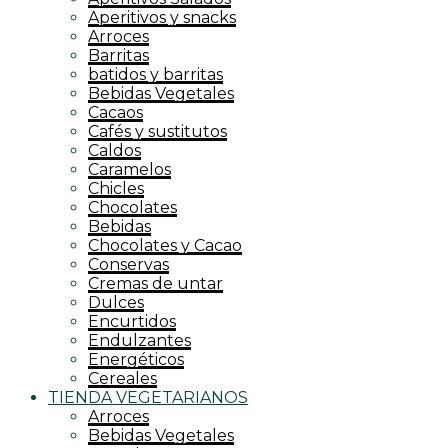
Aperitivos y snacks
Arroces
Barritas
batidos y barritas
Bebidas Vegetales
Cacaos
Cafés y sustitutos
Caldos
Caramelos
Chicles
Chocolates
Bebidas
Chocolates y Cacao
Conservas
Cremas de untar
Dulces
Encurtidos
Endulzantes
Energéticos
Cereales
TIENDA VEGETARIANOS
Arroces
Bebidas Vegetales