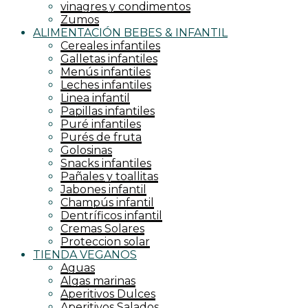
vinagres y condimentos
Zumos
ALIMENTACIÓN BEBES & INFANTIL
Cereales infantiles
Galletas infantiles
Menús infantiles
Leches infantiles
Linea infantil
Papillas infantiles
Puré infantiles
Purés de fruta
Golosinas
Snacks infantiles
Pañales y toallitas
Jabones infantil
Champús infantil
Dentríficos infantil
Cremas Solares
Proteccion solar
TIENDA VEGANOS
Aguas
Algas marinas
Aperitivos Dulces
Aperitivos Salados