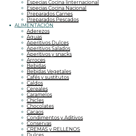
Especias Cocina Iinternacional
Especias Cocina Nacional
Preparados Carnes
Preparados Pescados
ALIMENTACIÓN
Aderezos
Aguas
Aperitivos Dulces
Aperitivos Salados
Aperitivos y snacks
Arroces
Bebidas
Bebidas Vegetales
Cafés y sustitutos
Caldos
Cereales
Caramelos
Chicles
Chocolates
Cacaos
Condimentos y Aditivos
Conservas
CREMAS y RELLENOS
Dulces