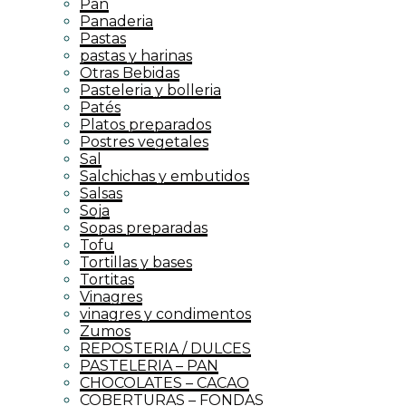
Pan
Panaderia
Pastas
pastas y harinas
Otras Bebidas
Pasteleria y bolleria
Patés
Platos preparados
Postres vegetales
Sal
Salchichas y embutidos
Salsas
Soja
Sopas preparadas
Tofu
Tortillas y bases
Tortitas
Vinagres
vinagres y condimentos
Zumos
REPOSTERIA / DULCES
PASTELERIA – PAN
CHOCOLATES – CACAO
COBERTURAS – FONDAS