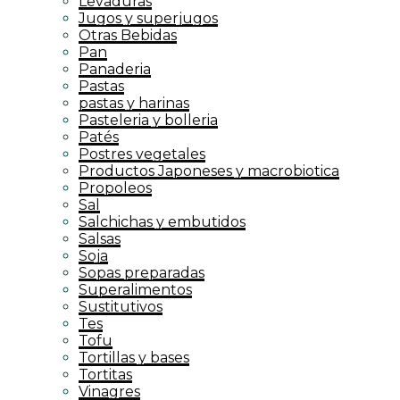
Levaduras
Jugos y superjugos
Otras Bebidas
Pan
Panaderia
Pastas
pastas y harinas
Pasteleria y bolleria
Patés
Postres vegetales
Productos Japoneses y macrobiotica
Propoleos
Sal
Salchichas y embutidos
Salsas
Soja
Sopas preparadas
Superalimentos
Sustitutivos
Tes
Tofu
Tortillas y bases
Tortitas
Vinagres