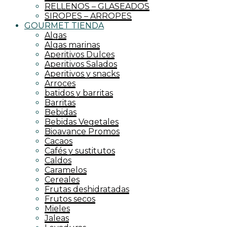
RELLENOS – GLASEADOS
SIROPES – ARROPES
GOURMET TIENDA
Algas
Algas marinas
Aperitivos Dulces
Aperitivos Salados
Aperitivos y snacks
Arroces
batidos y barritas
Barritas
Bebidas
Bebidas Vegetales
Bioavance Promos
Cacaos
Cafés y sustitutos
Caldos
Caramelos
Cereales
Frutas deshidratadas
Frutos secos
Mieles
Jaleas