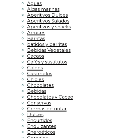
Aguas
Algas marinas
Aperitivos Dulces
Aperitivos Salados
Aperitivos y snacks
Arroces
Barritas
batidos y barritas
Bebidas Vegetales
Cacaos
Cafés y sustitutos
Caldos
Caramelos
Chicles
Chocolates
Bebidas
Chocolates y Cacao
Conservas
Cremas de untar
Dulces
Encurtidos
Endulzantes
Energéticos
Cereales