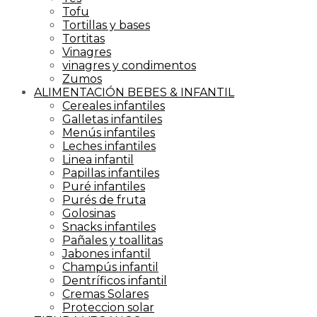
Tofu
Tortillas y bases
Tortitas
Vinagres
vinagres y condimentos
Zumos
ALIMENTACIÓN BEBES & INFANTIL
Cereales infantiles
Galletas infantiles
Menús infantiles
Leches infantiles
Linea infantil
Papillas infantiles
Puré infantiles
Purés de fruta
Golosinas
Snacks infantiles
Pañales y toallitas
Jabones infantil
Champús infantil
Dentríficos infantil
Cremas Solares
Proteccion solar