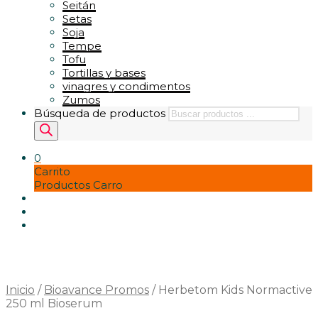
Seitán
Setas
Soja
Tempe
Tofu
Tortillas y bases
vinagres y condimentos
Zumos
Búsqueda de productos
0
Carrito
Productos Carro
Inicio
/
Bioavance Promos
/
Herbetom Kids Normactive
250 ml Bioserum