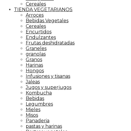
Cereales
TIENDA VEGETARIANOS
Arroces
Bebidas Vegetales
Cereales
Encurtidos
Endulzantes
Frutas deshidratadas
Graneles
granolas
Granos
Harinas
Hongos
Infusiones y tisanas
Jaleas
Jugos y superjugos
Kombucha
Bebidas
Legumbres
Mieles
Misos
Panaderia
pastas y harinas