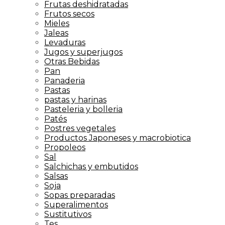
Frutas deshidratadas
Frutos secos
Mieles
Jaleas
Levaduras
Jugos y superjugos
Otras Bebidas
Pan
Panaderia
Pastas
pastas y harinas
Pasteleria y bolleria
Patés
Postres vegetales
Productos Japoneses y macrobiotica
Propoleos
Sal
Salchichas y embutidos
Salsas
Soja
Sopas preparadas
Superalimentos
Sustitutivos
Tes