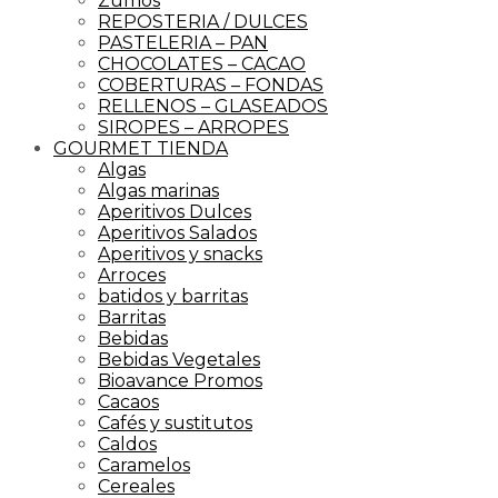
Zumos
REPOSTERIA / DULCES
PASTELERIA – PAN
CHOCOLATES – CACAO
COBERTURAS – FONDAS
RELLENOS – GLASEADOS
SIROPES – ARROPES
GOURMET TIENDA
Algas
Algas marinas
Aperitivos Dulces
Aperitivos Salados
Aperitivos y snacks
Arroces
batidos y barritas
Barritas
Bebidas
Bebidas Vegetales
Bioavance Promos
Cacaos
Cafés y sustitutos
Caldos
Caramelos
Cereales