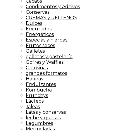
Cacaos
Condimentos y Aditivos
Conservas
CREMAS y RELLENOS
Dulces
Encurtidos
Energéticos
Especias y hierbas
Frutos secos
Galletas
galletas y pastelería
Gofres y Waffles
Golosinas
grandes formatos
Harinas
Endulzantes
Kombucha
krunchys
Lácteos
Jaleas
Latas y conservas
leche y quesos
Legumbres
Mermeladas