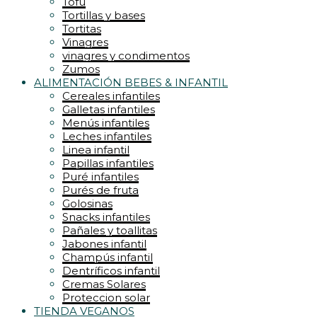
Tofu
Tortillas y bases
Tortitas
Vinagres
vinagres y condimentos
Zumos
ALIMENTACIÓN BEBES & INFANTIL
Cereales infantiles
Galletas infantiles
Menús infantiles
Leches infantiles
Linea infantil
Papillas infantiles
Puré infantiles
Purés de fruta
Golosinas
Snacks infantiles
Pañales y toallitas
Jabones infantil
Champús infantil
Dentríficos infantil
Cremas Solares
Proteccion solar
TIENDA VEGANOS