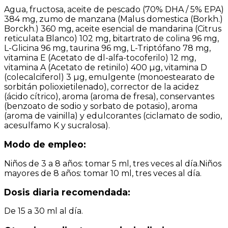
Agua, fructosa, aceite de pescado (70% DHA / 5% EPA)
384 mg, zumo de manzana (Malus domestica (Borkh.)
Borckh.) 360 mg, aceite esencial de mandarina (Citrus
reticulata Blanco) 102 mg, bitartrato de colina 96 mg,
L-Glicina 96 mg, taurina 96 mg, L-Triptófano 78 mg,
vitamina E (Acetato de dl-alfa-tocoferilo) 12 mg,
vitamina A (Acetato de retinilo) 400 µg, vitamina D
(colecalciferol) 3 µg, emulgente (monoestearato de
sorbitán polioxietilenado), corrector de la acidez
(ácido cítrico), aroma (aroma de fresa), conservantes
(benzoato de sodio y sorbato de potasio), aroma
(aroma de vainilla) y edulcorantes (ciclamato de sodio,
acesulfamo K y sucralosa).
Modo de empleo:
Niños de 3 a 8 años: tomar 5 ml, tres veces al día.Niños
mayores de 8 años: tomar 10 ml, tres veces al día.
Dosis diaria recomendada:
De 15 a 30 ml al día.