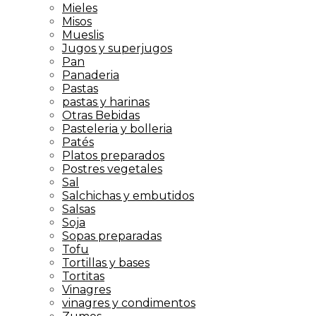
Mieles
Misos
Mueslis
Jugos y superjugos
Pan
Panaderia
Pastas
pastas y harinas
Otras Bebidas
Pasteleria y bolleria
Patés
Platos preparados
Postres vegetales
Sal
Salchichas y embutidos
Salsas
Soja
Sopas preparadas
Tofu
Tortillas y bases
Tortitas
Vinagres
vinagres y condimentos