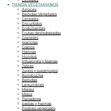
TIENDA VEGETARIANOS
Arroces
Bebidas Vegetales
Cereales
Encurtidos
Endulzantes
Frutas deshidratadas
Graneles
granolas
Granos
Harinas
Hongos
Infusiones y tisanas
Jaleas
Jugos y superjugos
Kombucha
Bebidas
Legumbres
Mieles
Misos
Panaderia
pastas y harinas
Postres vegetales