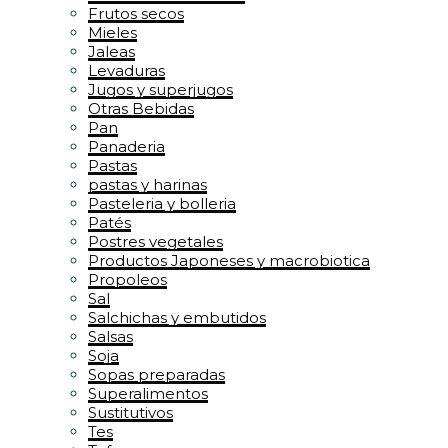
Frutos secos
Mieles
Jaleas
Levaduras
Jugos y superjugos
Otras Bebidas
Pan
Panaderia
Pastas
pastas y harinas
Pasteleria y bolleria
Patés
Postres vegetales
Productos Japoneses y macrobiotica
Propoleos
Sal
Salchichas y embutidos
Salsas
Soja
Sopas preparadas
Superalimentos
Sustitutivos
Tes