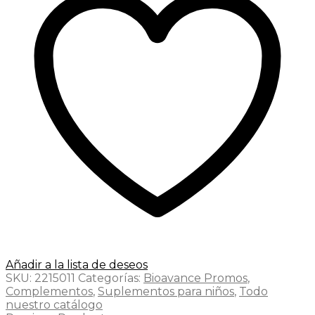
Añadir a la lista de deseos
SKU:
2215011
Categorías:
Bioavance Promos
,
Complementos
,
Suplementos para niños
,
Todo
nuestro catálogo