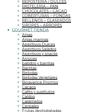
REPOSTERIA / DULCES
PASTELERIA – PAN
CHOCOLATES – CACAO
COBERTURAS – FONDAS
RELLENOS – GLASEADOS
SIROPES – ARROPES
GOURMET TIENDA
Algas
Algas marinas
Aperitivos Dulces
Aperitivos Salados
Aperitivos y snacks
Arroces
batidos y barritas
Barritas
Bebidas
Bebidas Vegetales
Bioavance Promos
Cacaos
Cafés y sustitutos
Caldos
Caramelos
Cereales
Frutas deshidratadas