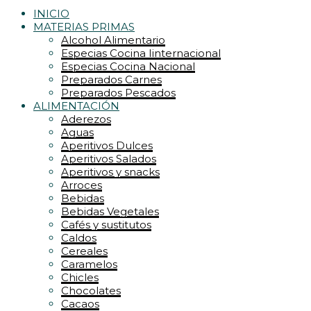
INICIO
MATERIAS PRIMAS
Alcohol Alimentario
Especias Cocina Iinternacional
Especias Cocina Nacional
Preparados Carnes
Preparados Pescados
ALIMENTACIÓN
Aderezos
Aguas
Aperitivos Dulces
Aperitivos Salados
Aperitivos y snacks
Arroces
Bebidas
Bebidas Vegetales
Cafés y sustitutos
Caldos
Cereales
Caramelos
Chicles
Chocolates
Cacaos