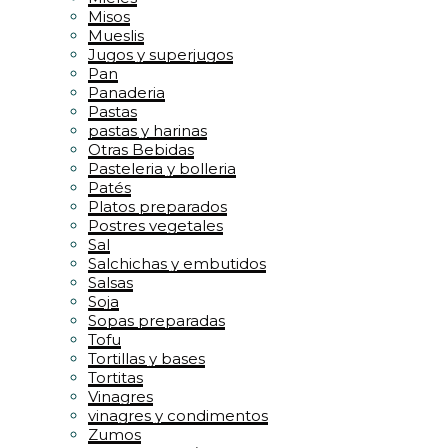
Misos
Mueslis
Jugos y superjugos
Pan
Panaderia
Pastas
pastas y harinas
Otras Bebidas
Pasteleria y bolleria
Patés
Platos preparados
Postres vegetales
Sal
Salchichas y embutidos
Salsas
Soja
Sopas preparadas
Tofu
Tortillas y bases
Tortitas
Vinagres
vinagres y condimentos
Zumos