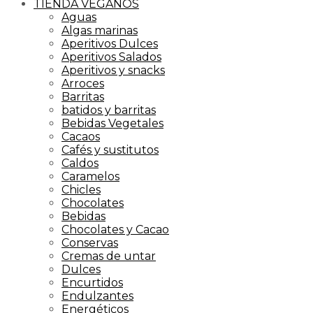
TIENDA VEGANOS
Aguas
Algas marinas
Aperitivos Dulces
Aperitivos Salados
Aperitivos y snacks
Arroces
Barritas
batidos y barritas
Bebidas Vegetales
Cacaos
Cafés y sustitutos
Caldos
Caramelos
Chicles
Chocolates
Bebidas
Chocolates y Cacao
Conservas
Cremas de untar
Dulces
Encurtidos
Endulzantes
Energéticos