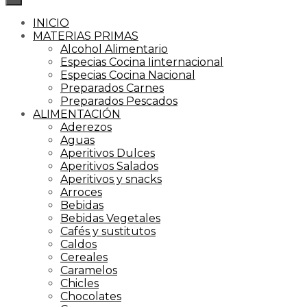
INICIO
MATERIAS PRIMAS
Alcohol Alimentario
Especias Cocina Iinternacional
Especias Cocina Nacional
Preparados Carnes
Preparados Pescados
ALIMENTACIÓN
Aderezos
Aguas
Aperitivos Dulces
Aperitivos Salados
Aperitivos y snacks
Arroces
Bebidas
Bebidas Vegetales
Cafés y sustitutos
Caldos
Cereales
Caramelos
Chicles
Chocolates