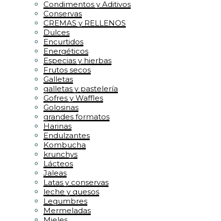
Condimentos y Aditivos
Conservas
CREMAS y RELLENOS
Dulces
Encurtidos
Energéticos
Especias y hierbas
Frutos secos
Galletas
galletas y pastelería
Gofres y Waffles
Golosinas
grandes formatos
Harinas
Endulzantes
Kombucha
krunchys
Lácteos
Jaleas
Latas y conservas
leche y quesos
Legumbres
Mermeladas
Mieles