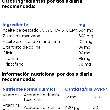
Otros ingredientes por dosis diaria
recomendada:
Ingrediente
mg
Aceite de pescado 70 % DHA- 5 % EPA
384 mg
Zumo de manzana
360 mg
Aceite esencial de mandarina
102 mg
Bitartrato de colina
96 mg
Glicina
96 mg
Taurina
96 mg
Triptófano
78 mg
Información nutricional por dosis diaria
recomendada:
Nutriente
Forma química
Cantidad/día
%VRN*
Vitamina
Acetato de dl-alfa-
12 mg
100
E
tocoferilo
Vitamina
Acetato de retinilo
400 µg
50
A