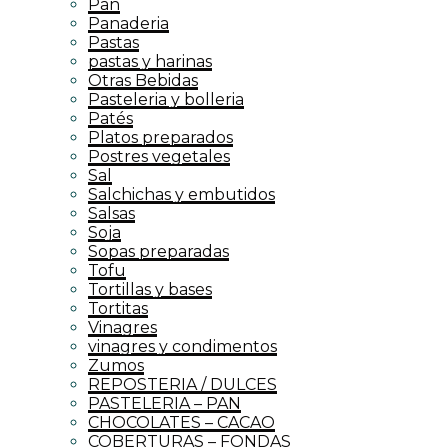
Pan
Panaderia
Pastas
pastas y harinas
Otras Bebidas
Pasteleria y bolleria
Patés
Platos preparados
Postres vegetales
Sal
Salchichas y embutidos
Salsas
Soja
Sopas preparadas
Tofu
Tortillas y bases
Tortitas
Vinagres
vinagres y condimentos
Zumos
REPOSTERIA / DULCES
PASTELERIA – PAN
CHOCOLATES – CACAO
COBERTURAS – FONDAS