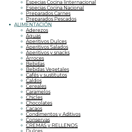
Especias Cocina Iinternacional
Especias Cocina Nacional
Preparados Carnes
Preparados Pescados
ALIMENTACIÓN
Aderezos
Aguas
Aperitivos Dulces
Aperitivos Salados
Aperitivos y snacks
Arroces
Bebidas
Bebidas Vegetales
Cafés y sustitutos
Caldos
Cereales
Caramelos
Chicles
Chocolates
Cacaos
Condimentos y Aditivos
Conservas
CREMAS y RELLENOS
Dulces