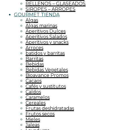
RELLENOS – GLASEADOS
SIROPES – ARROPES
GOURMET TIENDA
Algas
Algas marinas
Aperitivos Dulces
Aperitivos Salados
Aperitivos y snacks
Arroces
batidos y barritas
Barritas
Bebidas
Bebidas Vegetales
Bioavance Promos
Cacaos
Cafés y sustitutos
Caldos
Caramelos
Cereales
Frutas deshidratadas
Frutos secos
Mieles
Jaleas