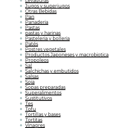
Levaduras
Jugos y superjugos
Otras Bebidas
Pan
Panaderia
Pastas
pastas y harinas
Pasteleria y bolleria
Patés
Postres vegetales
Productos Japoneses y macrobiotica
Propoleos
Sal
Salchichas y embutidos
Salsas
Soja
Sopas preparadas
Superalimentos
Sustitutivos
Tes
Tofu
Tortillas y bases
Tortitas
Vinagres