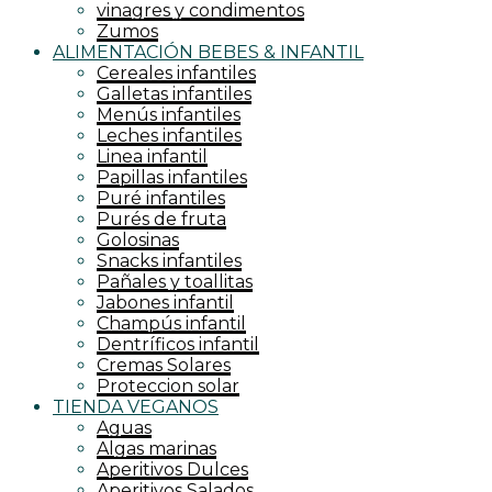
vinagres y condimentos
Zumos
ALIMENTACIÓN BEBES & INFANTIL
Cereales infantiles
Galletas infantiles
Menús infantiles
Leches infantiles
Linea infantil
Papillas infantiles
Puré infantiles
Purés de fruta
Golosinas
Snacks infantiles
Pañales y toallitas
Jabones infantil
Champús infantil
Dentríficos infantil
Cremas Solares
Proteccion solar
TIENDA VEGANOS
Aguas
Algas marinas
Aperitivos Dulces
Aperitivos Salados