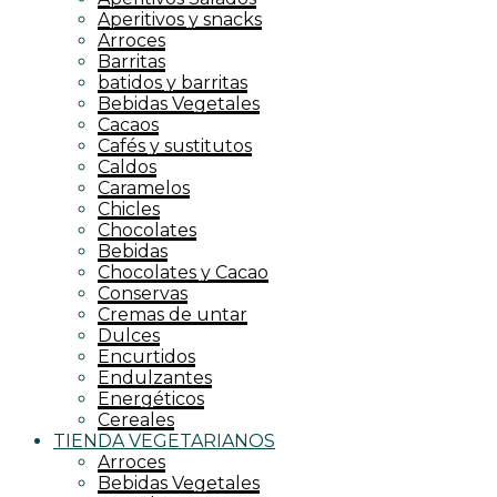
Aperitivos y snacks
Arroces
Barritas
batidos y barritas
Bebidas Vegetales
Cacaos
Cafés y sustitutos
Caldos
Caramelos
Chicles
Chocolates
Bebidas
Chocolates y Cacao
Conservas
Cremas de untar
Dulces
Encurtidos
Endulzantes
Energéticos
Cereales
TIENDA VEGETARIANOS
Arroces
Bebidas Vegetales