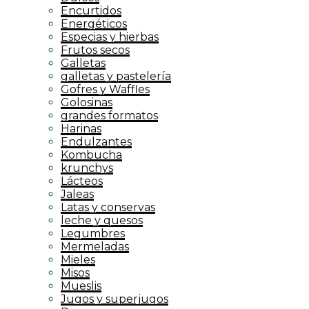
Encurtidos
Energéticos
Especias y hierbas
Frutos secos
Galletas
galletas y pastelería
Gofres y Waffles
Golosinas
grandes formatos
Harinas
Endulzantes
Kombucha
krunchys
Lácteos
Jaleas
Latas y conservas
leche y quesos
Legumbres
Mermeladas
Mieles
Misos
Mueslis
Jugos y superjugos