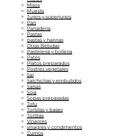
Misos
Mueslis
Jugos y superjugos
Pan
Panaderia
Pastas
pastas y harinas
Otras Bebidas
Pasteleria y bolleria
Patés
Platos preparados
Postres vegetales
Sal
Salchichas y embutidos
Salsas
Soja
Sopas preparadas
Tofu
Tortillas y bases
Tortitas
Vinagres
vinagres y condimentos
Zumos