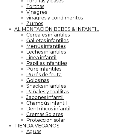
Tortillas y bases
Tortitas
Vinagres
vinagres y condimentos
Zumos
ALIMENTACIÓN BEBES & INFANTIL
Cereales infantiles
Galletas infantiles
Menús infantiles
Leches infantiles
Linea infantil
Papillas infantiles
Puré infantiles
Purés de fruta
Golosinas
Snacks infantiles
Pañales y toallitas
Jabones infantil
Champús infantil
Dentríficos infantil
Cremas Solares
Proteccion solar
TIENDA VEGANOS
Aguas