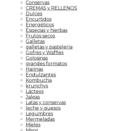
Conservas
CREMAS y RELLENOS
Dulces
Encurtidos
Energéticos
Especias y hierbas
Frutos secos
Galletas
galletas y pastelería
Gofres y Waffles
Golosinas
grandes formatos
Harinas
Endulzantes
Kombucha
krunchys
Lácteos
Jaleas
Latas y conservas
leche y quesos
Legumbres
Mermeladas
Mieles
Misos