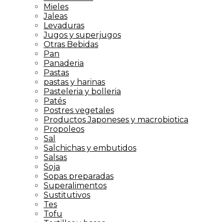
Mieles
Jaleas
Levaduras
Jugos y superjugos
Otras Bebidas
Pan
Panaderia
Pastas
pastas y harinas
Pasteleria y bolleria
Patés
Postres vegetales
Productos Japoneses y macrobiotica
Propoleos
Sal
Salchichas y embutidos
Salsas
Soja
Sopas preparadas
Superalimentos
Sustitutivos
Tes
Tofu