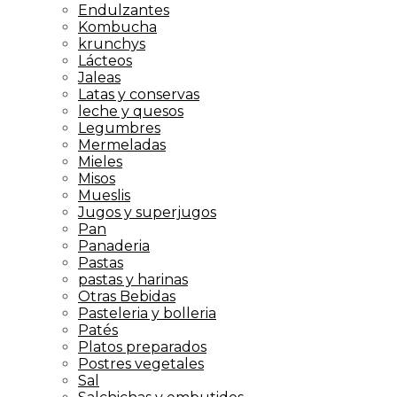
Endulzantes
Kombucha
krunchys
Lácteos
Jaleas
Latas y conservas
leche y quesos
Legumbres
Mermeladas
Mieles
Misos
Mueslis
Jugos y superjugos
Pan
Panaderia
Pastas
pastas y harinas
Otras Bebidas
Pasteleria y bolleria
Patés
Platos preparados
Postres vegetales
Sal