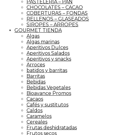
PASTELERIA – PAN
CHOCOLATES – CACAO
COBERTURAS – FONDAS
RELLENOS – GLASEADOS
SIROPES – ARROPES
GOURMET TIENDA
Algas
Algas marinas
Aperitivos Dulces
Aperitivos Salados
Aperitivos y snacks
Arroces
batidos y barritas
Barritas
Bebidas
Bebidas Vegetales
Bioavance Promos
Cacaos
Cafés y sustitutos
Caldos
Caramelos
Cereales
Frutas deshidratadas
Frutos secos