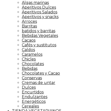
Algas marinas
Aperitivos Dulces
Aperitivos Salados
Aperitivos y snacks
Arroces
Barritas
batidos y barritas
Bebidas Vegetales
Cacaos
Cafés y sustitutos
Caldos
Caramelos
Chicles
Chocolates
Bebidas
Chocolates y Cacao
Conservas
Cremas de untar
Dulces
Encurtidos
Endulzantes
Energéticos
Cereales
TIENDA VEGETARIANOS