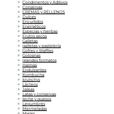
Condimentos y Aditivos
Conservas
CREMAS y RELLENOS
Dulces
Encurtidos
Energéticos
Especias y hierbas
Frutos secos
Galletas
galletas y pastelería
Gofres y Waffles
Golosinas
grandes formatos
Harinas
Endulzantes
Kombucha
krunchys
Lácteos
Jaleas
Latas y conservas
leche y quesos
Legumbres
Mermeladas
Mieles