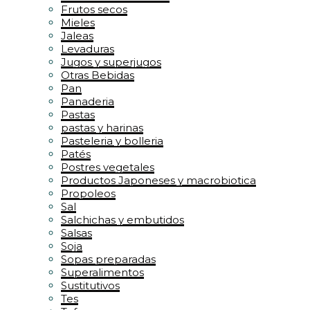
Frutos secos
Mieles
Jaleas
Levaduras
Jugos y superjugos
Otras Bebidas
Pan
Panaderia
Pastas
pastas y harinas
Pasteleria y bolleria
Patés
Postres vegetales
Productos Japoneses y macrobiotica
Propoleos
Sal
Salchichas y embutidos
Salsas
Soja
Sopas preparadas
Superalimentos
Sustitutivos
Tes