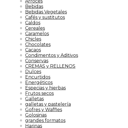
Arroces
Bebidas
Bebidas Vegetales
Cafés y sustitutos
Caldos
Cereales
Caramelos
Chicles
Chocolates
Cacaos
Condimentos y Aditivos
Conservas
CREMAS y RELLENOS
Dulces
Encurtidos
Energéticos
Especias y hierbas
Frutos secos
Galletas
galletas y pastelería
Gofres y Waffles
Golosinas
grandes formatos
Harinas