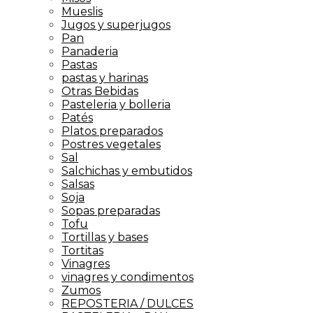
Mueslis
Jugos y superjugos
Pan
Panaderia
Pastas
pastas y harinas
Otras Bebidas
Pasteleria y bolleria
Patés
Platos preparados
Postres vegetales
Sal
Salchichas y embutidos
Salsas
Soja
Sopas preparadas
Tofu
Tortillas y bases
Tortitas
Vinagres
vinagres y condimentos
Zumos
REPOSTERIA / DULCES