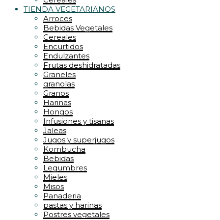
TIENDA VEGETARIANOS
Arroces
Bebidas Vegetales
Cereales
Encurtidos
Endulzantes
Frutas deshidratadas
Graneles
granolas
Granos
Harinas
Hongos
Infusiones y tisanas
Jaleas
Jugos y superjugos
Kombucha
Bebidas
Legumbres
Mieles
Misos
Panaderia
pastas y harinas
Postres vegetales