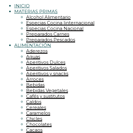
INICIO
MATERIAS PRIMAS
Alcohol Alimentario
Especias Cocina Iinternacional
Especias Cocina Nacional
Preparados Carnes
Preparados Pescados
ALIMENTACIÓN
Aderezos
Aguas
Aperitivos Dulces
Aperitivos Salados
Aperitivos y snacks
Arroces
Bebidas
Bebidas Vegetales
Cafés y sustitutos
Caldos
Cereales
Caramelos
Chicles
Chocolates
Cacaos