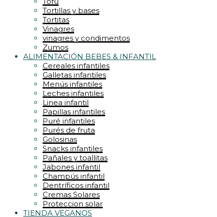
Tofu
Tortillas y bases
Tortitas
Vinagres
vinagres y condimentos
Zumos
ALIMENTACIÓN BEBES & INFANTIL
Cereales infantiles
Galletas infantiles
Menús infantiles
Leches infantiles
Linea infantil
Papillas infantiles
Puré infantiles
Purés de fruta
Golosinas
Snacks infantiles
Pañales y toallitas
Jabones infantil
Champús infantil
Dentríficos infantil
Cremas Solares
Proteccion solar
TIENDA VEGANOS