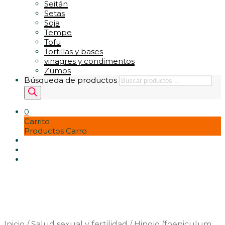
Seitán
Setas
Soja
Tempe
Tofu
Tortillas y bases
vinagres y condimentos
Zumos
Búsqueda de productos
0
Carrito
Productos Carro
Inicio
/
Salud sexual y fertilidad
/
Hinojo (foeniculum