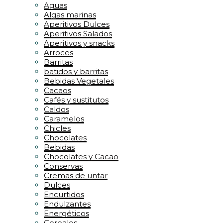
Aguas
Algas marinas
Aperitivos Dulces
Aperitivos Salados
Aperitivos y snacks
Arroces
Barritas
batidos y barritas
Bebidas Vegetales
Cacaos
Cafés y sustitutos
Caldos
Caramelos
Chicles
Chocolates
Bebidas
Chocolates y Cacao
Conservas
Cremas de untar
Dulces
Encurtidos
Endulzantes
Energéticos
Cereales