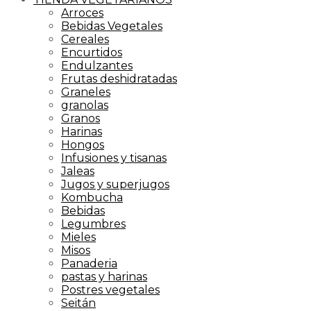
Arroces
Bebidas Vegetales
Cereales
Encurtidos
Endulzantes
Frutas deshidratadas
Graneles
granolas
Granos
Harinas
Hongos
Infusiones y tisanas
Jaleas
Jugos y superjugos
Kombucha
Bebidas
Legumbres
Mieles
Misos
Panaderia
pastas y harinas
Postres vegetales
Seitán