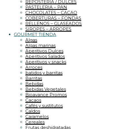
REPOSTERIA / DULCES
PASTELERIA – PAN
CHOCOLATES – CACAO
COBERTURAS – FONDAS
RELLENOS – GLASEADOS
SIROPES – ARROPES
GOURMET TIENDA
Algas
Algas marinas
Aperitivos Dulces
Aperitivos Salados
Aperitivos y snacks
Arroces
batidos y barritas
Barritas
Bebidas
Bebidas Vegetales
Bioavance Promos
Cacaos
Cafés y sustitutos
Caldos
Caramelos
Cereales
Frutas deshidratadas