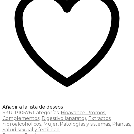
Añadir a la lista de deseos
SKU:
P10576
Categorías:
Bioavance Promos
,
Complementos
,
Digestivo (aparato)
,
Extractos
hidroalcoholicos
,
Mujer
,
Patologías y sistemas
,
Plantas
,
Salud sexual y fertilidad