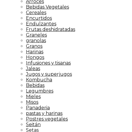
Arroces
Bebidas Vegetales
Cereales
Encurtidos
Endulzantes
Frutas deshidratadas
Graneles
granolas
Granos
Harinas
Hongos
Infusiones y tisanas
Jaleas
Jugos y superjugos
Kombucha
Bebidas
Legumbres
Mieles
Misos
Panaderia
pastas y harinas
Postres vegetales
Seitán
Setas