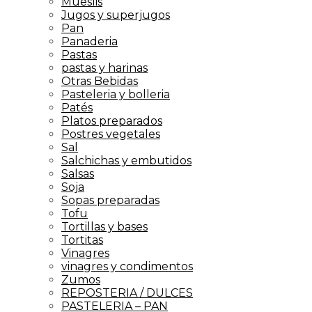
Mueslis
Jugos y superjugos
Pan
Panaderia
Pastas
pastas y harinas
Otras Bebidas
Pasteleria y bolleria
Patés
Platos preparados
Postres vegetales
Sal
Salchichas y embutidos
Salsas
Soja
Sopas preparadas
Tofu
Tortillas y bases
Tortitas
Vinagres
vinagres y condimentos
Zumos
REPOSTERIA / DULCES
PASTELERIA – PAN