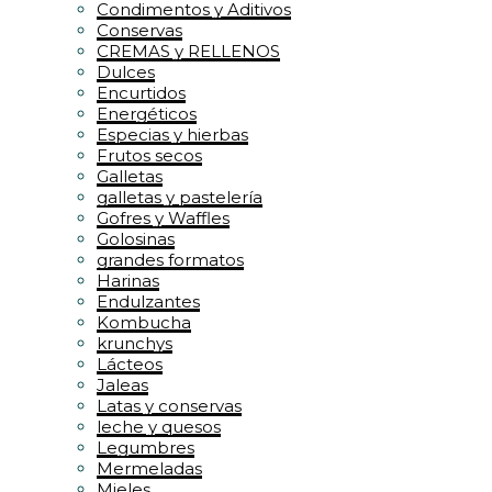
Condimentos y Aditivos
Conservas
CREMAS y RELLENOS
Dulces
Encurtidos
Energéticos
Especias y hierbas
Frutos secos
Galletas
galletas y pastelería
Gofres y Waffles
Golosinas
grandes formatos
Harinas
Endulzantes
Kombucha
krunchys
Lácteos
Jaleas
Latas y conservas
leche y quesos
Legumbres
Mermeladas
Mieles