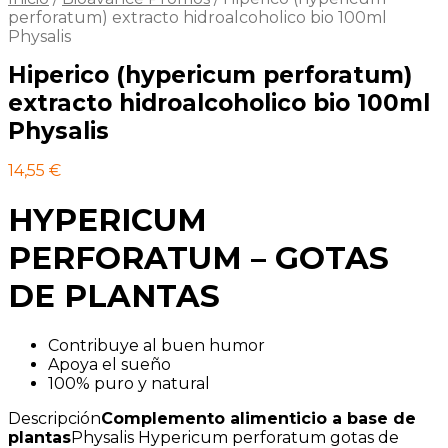
perforatum) extracto hidroalcoholico bio 100ml
Physalis
Hiperico (hypericum perforatum)
extracto hidroalcoholico bio 100ml
Physalis
14,55
€
HYPERICUM
PERFORATUM – GOTAS
DE PLANTAS
Contribuye al buen humor
Apoya el sueño
100% puro y natural
Descripción
Complemento alimenticio a base de
plantas
Physalis Hypericum perforatum gotas de