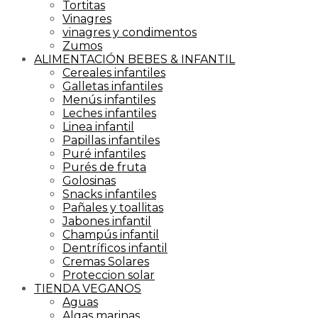
Tortitas
Vinagres
vinagres y condimentos
Zumos
ALIMENTACIÓN BEBES & INFANTIL
Cereales infantiles
Galletas infantiles
Menús infantiles
Leches infantiles
Linea infantil
Papillas infantiles
Puré infantiles
Purés de fruta
Golosinas
Snacks infantiles
Pañales y toallitas
Jabones infantil
Champús infantil
Dentríficos infantil
Cremas Solares
Proteccion solar
TIENDA VEGANOS
Aguas
Algas marinas