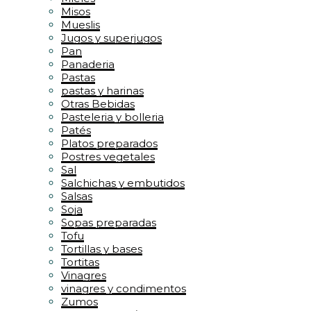
Misos
Mueslis
Jugos y superjugos
Pan
Panaderia
Pastas
pastas y harinas
Otras Bebidas
Pasteleria y bolleria
Patés
Platos preparados
Postres vegetales
Sal
Salchichas y embutidos
Salsas
Soja
Sopas preparadas
Tofu
Tortillas y bases
Tortitas
Vinagres
vinagres y condimentos
Zumos