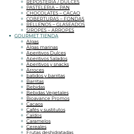
REPOSTERIA / DULCES
PASTELERIA – PAN
CHOCOLATES – CACAO
COBERTURAS – FONDAS
RELLENOS – GLASEADOS
SIROPES – ARROPES
GOURMET TIENDA
Algas
Algas marinas
Aperitivos Dulces
Aperitivos Salados
Aperitivos y snacks
Arroces
batidos y barritas
Barritas
Bebidas
Bebidas Vegetales
Bioavance Promos
Cacaos
Cafés y sustitutos
Caldos
Caramelos
Cereales
Frutas deshidratadas