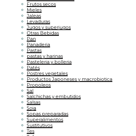
Frutos secos
Mieles
Jaleas
Levaduras
Jugos y superjugos
Otras Bebidas
Pan
Panaderia
Pastas
pastas y harinas
Pasteleria y bolleria
Patés
Postres vegetales
Productos Japoneses y macrobiotica
Propoleos
Sal
Salchichas y embutidos
Salsas
Soja
Sopas preparadas
Superalimentos
Sustitutivos
Tes