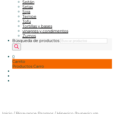
Seitán
Setas
Soja
Tempe
Tofu
Tortillas y bases
vinagres y condimentos
Zumos
Búsqueda de productos
0
Carrito
Productos Carro
Inicio
/
Bioavance Promos
/
Hiperico (hypericum