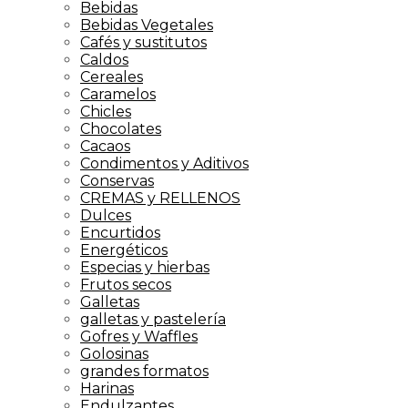
Bebidas
Bebidas Vegetales
Cafés y sustitutos
Caldos
Cereales
Caramelos
Chicles
Chocolates
Cacaos
Condimentos y Aditivos
Conservas
CREMAS y RELLENOS
Dulces
Encurtidos
Energéticos
Especias y hierbas
Frutos secos
Galletas
galletas y pastelería
Gofres y Waffles
Golosinas
grandes formatos
Harinas
Endulzantes