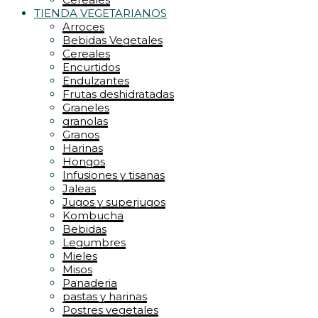
TIENDA VEGETARIANOS
Arroces
Bebidas Vegetales
Cereales
Encurtidos
Endulzantes
Frutas deshidratadas
Graneles
granolas
Granos
Harinas
Hongos
Infusiones y tisanas
Jaleas
Jugos y superjugos
Kombucha
Bebidas
Legumbres
Mieles
Misos
Panaderia
pastas y harinas
Postres vegetales