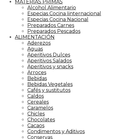
MATERIAS PRIMAS
Alcohol Alimentario
Especias Cocina Iinternacional
Especias Cocina Nacional
Preparados Carnes
Preparados Pescados
ALIMENTACIÓN
Aderezos
Aguas
Aperitivos Dulces
Aperitivos Salados
Aperitivos y snacks
Arroces
Bebidas
Bebidas Vegetales
Cafés y sustitutos
Caldos
Cereales
Caramelos
Chicles
Chocolates
Cacaos
Condimentos y Aditivos
Conservas