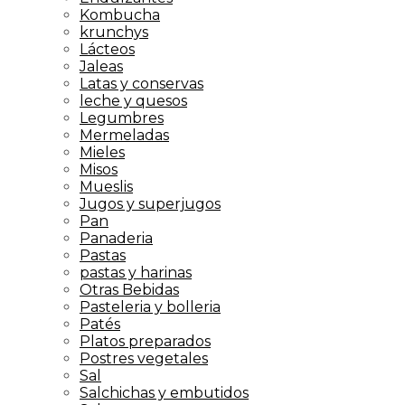
Kombucha
krunchys
Lácteos
Jaleas
Latas y conservas
leche y quesos
Legumbres
Mermeladas
Mieles
Misos
Mueslis
Jugos y superjugos
Pan
Panaderia
Pastas
pastas y harinas
Otras Bebidas
Pasteleria y bolleria
Patés
Platos preparados
Postres vegetales
Sal
Salchichas y embutidos