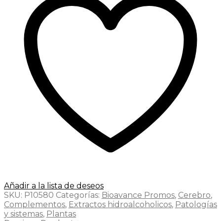
Añadir a la lista de deseos
SKU:
P10580
Categorías:
Bioavance Promos
,
Cerebro
,
Complementos
,
Extractos hidroalcoholicos
,
Patologías
y sistemas
,
Plantas