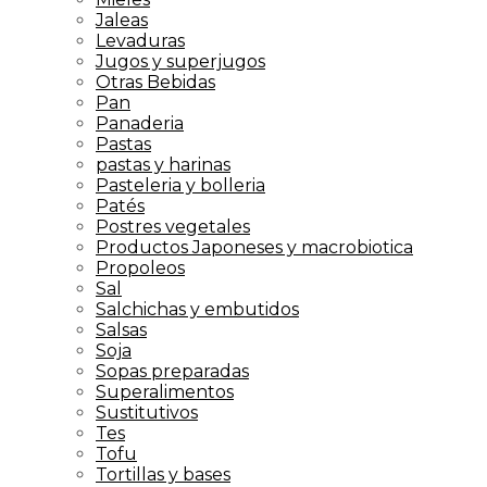
Jaleas
Levaduras
Jugos y superjugos
Otras Bebidas
Pan
Panaderia
Pastas
pastas y harinas
Pasteleria y bolleria
Patés
Postres vegetales
Productos Japoneses y macrobiotica
Propoleos
Sal
Salchichas y embutidos
Salsas
Soja
Sopas preparadas
Superalimentos
Sustitutivos
Tes
Tofu
Tortillas y bases