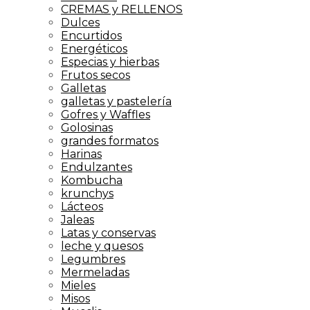
CREMAS y RELLENOS
Dulces
Encurtidos
Energéticos
Especias y hierbas
Frutos secos
Galletas
galletas y pastelería
Gofres y Waffles
Golosinas
grandes formatos
Harinas
Endulzantes
Kombucha
krunchys
Lácteos
Jaleas
Latas y conservas
leche y quesos
Legumbres
Mermeladas
Mieles
Misos