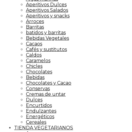
Aperitivos Dulces
Aperitivos Salados
Aperitivos y snacks
Arroces
Barritas
batidos y barritas
Bebidas Vegetales
Cacaos
Cafés y sustitutos
Caldos
Caramelos
Chicles
Chocolates
Bebidas
Chocolates y Cacao
Conservas
Cremas de untar
Dulces
Encurtidos
Endulzantes
Energéticos
Cereales
TIENDA VEGETARIANOS