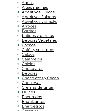
Aguas
Algas marinas
Aperitivos Dulces
Aperitivos Salados
Aperitivos y snacks
Arroces
Barritas
batidos y barritas
Bebidas Vegetales
Cacaos
Cafés y sustitutos
Caldos
Caramelos
Chicles
Chocolates
Bebidas
Chocolates y Cacao
Conservas
Cremas de untar
Dulces
Encurtidos
Endulzantes
Energéticos
Cereales