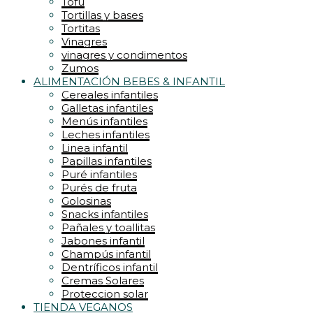
Tofu
Tortillas y bases
Tortitas
Vinagres
vinagres y condimentos
Zumos
ALIMENTACIÓN BEBES & INFANTIL
Cereales infantiles
Galletas infantiles
Menús infantiles
Leches infantiles
Linea infantil
Papillas infantiles
Puré infantiles
Purés de fruta
Golosinas
Snacks infantiles
Pañales y toallitas
Jabones infantil
Champús infantil
Dentríficos infantil
Cremas Solares
Proteccion solar
TIENDA VEGANOS