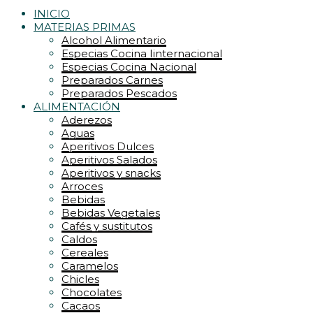
INICIO
MATERIAS PRIMAS
Alcohol Alimentario
Especias Cocina Iinternacional
Especias Cocina Nacional
Preparados Carnes
Preparados Pescados
ALIMENTACIÓN
Aderezos
Aguas
Aperitivos Dulces
Aperitivos Salados
Aperitivos y snacks
Arroces
Bebidas
Bebidas Vegetales
Cafés y sustitutos
Caldos
Cereales
Caramelos
Chicles
Chocolates
Cacaos