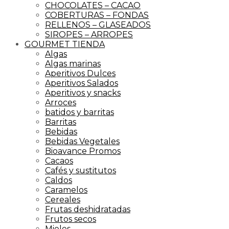
CHOCOLATES – CACAO
COBERTURAS – FONDAS
RELLENOS – GLASEADOS
SIROPES – ARROPES
GOURMET TIENDA
Algas
Algas marinas
Aperitivos Dulces
Aperitivos Salados
Aperitivos y snacks
Arroces
batidos y barritas
Barritas
Bebidas
Bebidas Vegetales
Bioavance Promos
Cacaos
Cafés y sustitutos
Caldos
Caramelos
Cereales
Frutas deshidratadas
Frutos secos
Mieles