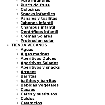
Puré infantiles
Purés de fruta
Golosinas
Snacks infantiles
Pañales y toallitas
Jabones infantil
Champús infantil
Dentríficos infantil
Cremas Solares
Proteccion solar
TIENDA VEGANOS
Aguas
Algas marinas
Aperitivos Dulces
Aperitivos Salados
Aperitivos y snacks
Arroces
Barritas
batidos y barritas
Bebidas Vegetales
Cacaos
Cafés y sustitutos
Caldos
Caramelos