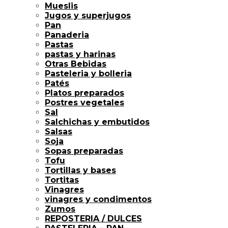
Mueslis
Jugos y superjugos
Pan
Panaderia
Pastas
pastas y harinas
Otras Bebidas
Pasteleria y bolleria
Patés
Platos preparados
Postres vegetales
Sal
Salchichas y embutidos
Salsas
Soja
Sopas preparadas
Tofu
Tortillas y bases
Tortitas
Vinagres
vinagres y condimentos
Zumos
REPOSTERIA / DULCES