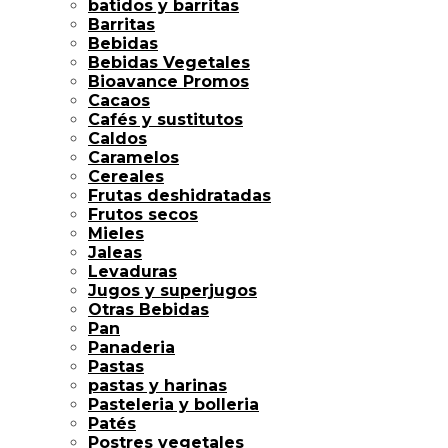
batidos y barritas
Barritas
Bebidas
Bebidas Vegetales
Bioavance Promos
Cacaos
Cafés y sustitutos
Caldos
Caramelos
Cereales
Frutas deshidratadas
Frutos secos
Mieles
Jaleas
Levaduras
Jugos y superjugos
Otras Bebidas
Pan
Panaderia
Pastas
pastas y harinas
Pasteleria y bolleria
Patés
Postres vegetales