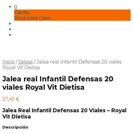
Misos
Panaderia
0
pastas y harinas
Carrito
Postres vegetales
Productos Carro
Seitán
Setas
Soja
Tempe
Tofu
Tortillas y bases
vinagres y condimentos
Inicio
/
Jaleas
/
Jalea real Infantil Defensas 20 viales
Zumos
Royal Vit Dietisa
Jalea real Infantil Defensas 20
viales Royal Vit Dietisa
27,45
€
Jalea Real Infantil Defensas 20 Viales – Royal
Vit Dietisa
Descripción