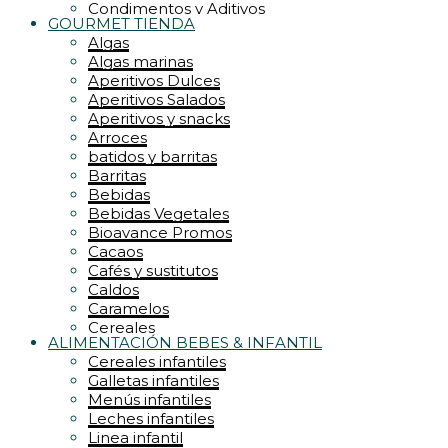
Condimentos y Aditivos
GOURMET TIENDA
Conservas
Algas
CREMAS y RELLENOS
Algas marinas
Dulces
Aperitivos Dulces
Encurtidos
Aperitivos Salados
Energéticos
Aperitivos y snacks
Especias y hierbas
Arroces
Frutos secos
batidos y barritas
Galletas
Barritas
galletas y pastelería
Bebidas
Gofres y Waffles
Bebidas Vegetales
Golosinas
Bioavance Promos
grandes formatos
Cacaos
Harinas
Cafés y sustitutos
Endulzantes
Caldos
Kombucha
Caramelos
krunchys
Cereales
Lácteos
ALIMENTACIÓN BEBES & INFANTIL
Frutas deshidratadas
Jaleas
Cereales infantiles
Frutos secos
Latas y conservas
Galletas infantiles
Mieles
leche y quesos
Menús infantiles
Jaleas
Legumbres
Leches infantiles
Levaduras
Mermeladas
Linea infantil
Jugos y superjugos
Mieles