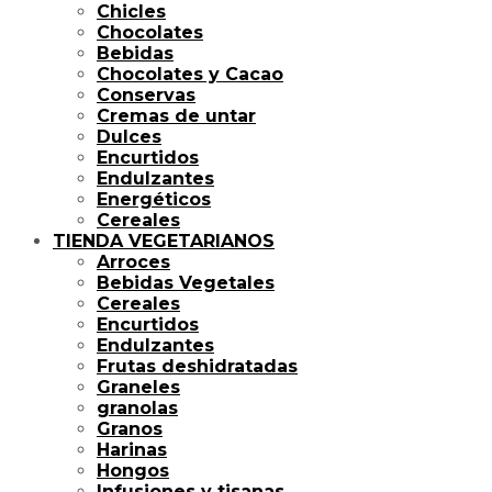
Chicles
Chocolates
Bebidas
Chocolates y Cacao
Conservas
Cremas de untar
Dulces
Encurtidos
Endulzantes
Energéticos
Cereales
TIENDA VEGETARIANOS
Arroces
Bebidas Vegetales
Cereales
Encurtidos
Endulzantes
Frutas deshidratadas
Graneles
granolas
Granos
Harinas
Hongos
Infusiones y tisanas