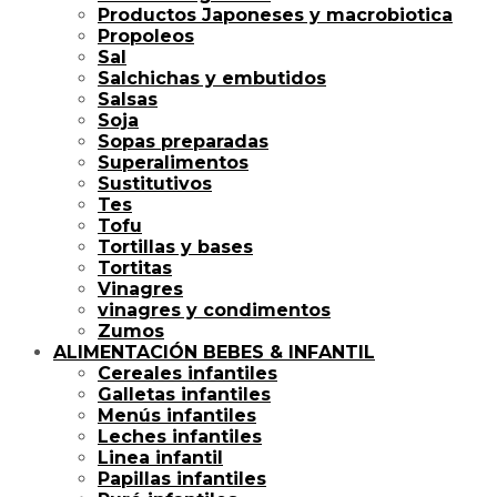
Productos Japoneses y macrobiotica
Propoleos
Sal
Salchichas y embutidos
Salsas
Soja
Sopas preparadas
Superalimentos
Sustitutivos
Tes
Tofu
Tortillas y bases
Tortitas
Vinagres
vinagres y condimentos
Zumos
ALIMENTACIÓN BEBES & INFANTIL
Cereales infantiles
Galletas infantiles
Menús infantiles
Leches infantiles
Linea infantil
Papillas infantiles