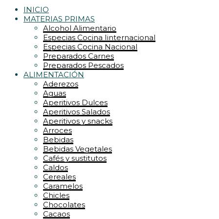
INICIO
MATERIAS PRIMAS
Alcohol Alimentario
Especias Cocina Iinternacional
Especias Cocina Nacional
Preparados Carnes
Preparados Pescados
ALIMENTACIÓN
Aderezos
Aguas
Aperitivos Dulces
Aperitivos Salados
Aperitivos y snacks
Arroces
Bebidas
Bebidas Vegetales
Cafés y sustitutos
Caldos
Cereales
Caramelos
Chicles
Chocolates
Cacaos