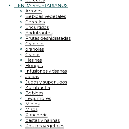
TIENDA VEGETARIANOS
Arroces
Bebidas Vegetales
Cereales
Encurtidos
Endulzantes
Frutas deshidratadas
Graneles
granolas
Granos
Harinas
Hongos
Infusiones y tisanas
Jaleas
Jugos y superjugos
Kombucha
Bebidas
Legumbres
Mieles
Misos
Panaderia
pastas y harinas
Postres vegetales