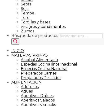
Setas
Soja
Tempe
Tofu
Tortillas y bases
vinagres y condimentos
Zumos
Búsqueda de productos
INICIO
MATERIAS PRIMAS
Alcohol Alimentario
Especias Cocina Iinternacional
Especias Cocina Nacional
Preparados Carnes
Preparados Pescados
ALIMENTACIÓN
Aderezos
Aguas
Aperitivos Dulces
Aperitivos Salados
Aperitivos y snacks