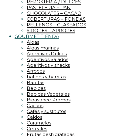
REPOSTERIA / DULCES
PASTELERIA – PAN
CHOCOLATES – CACAO
COBERTURAS – FONDAS
RELLENOS – GLASEADOS
SIROPES – ARROPES
GOURMET TIENDA
Algas
Algas marinas
Aperitivos Dulces
Aperitivos Salados
Aperitivos y snacks
Arroces
batidos y barritas
Barritas
Bebidas
Bebidas Vegetales
Bioavance Promos
Cacaos
Cafés y sustitutos
Caldos
Caramelos
Cereales
Frutas deshidratadas