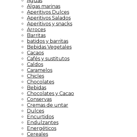
Aguas
Algas marinas
Aperitivos Dulces
Aperitivos Salados
Aperitivos y snacks
Arroces
Barritas
batidos y barritas
Bebidas Vegetales
Cacaos
Cafés y sustitutos
Caldos
Caramelos
Chicles
Chocolates
Bebidas
Chocolates y Cacao
Conservas
Cremas de untar
Dulces
Encurtidos
Endulzantes
Energéticos
Cereales