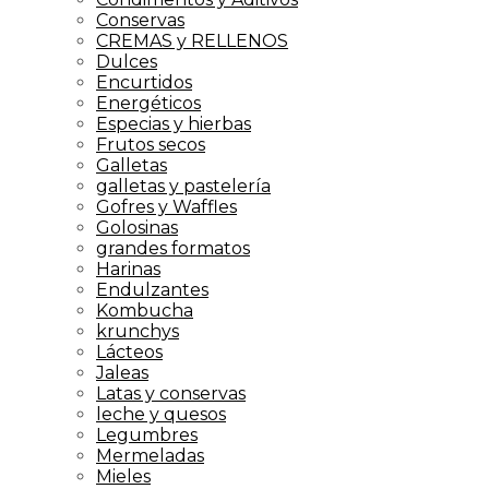
Conservas
CREMAS y RELLENOS
Dulces
Encurtidos
Energéticos
Especias y hierbas
Frutos secos
Galletas
galletas y pastelería
Gofres y Waffles
Golosinas
grandes formatos
Harinas
Endulzantes
Kombucha
krunchys
Lácteos
Jaleas
Latas y conservas
leche y quesos
Legumbres
Mermeladas
Mieles