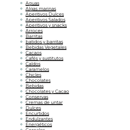
Aguas
Algas marinas
Aperitivos Dulces
Aperitivos Salados
Aperitivos y snacks
Arroces
Barritas
batidos y barritas
Bebidas Vegetales
Cacaos
Cafés y sustitutos
Caldos
Caramelos
Chicles
Chocolates
Bebidas
Chocolates y Cacao
Conservas
Cremas de untar
Dulces
Encurtidos
Endulzantes
Energéticos
Cereales