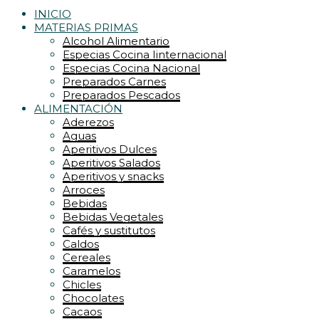
INICIO
MATERIAS PRIMAS
Alcohol Alimentario
Especias Cocina Iinternacional
Especias Cocina Nacional
Preparados Carnes
Preparados Pescados
ALIMENTACIÓN
Aderezos
Aguas
Aperitivos Dulces
Aperitivos Salados
Aperitivos y snacks
Arroces
Bebidas
Bebidas Vegetales
Cafés y sustitutos
Caldos
Cereales
Caramelos
Chicles
Chocolates
Cacaos