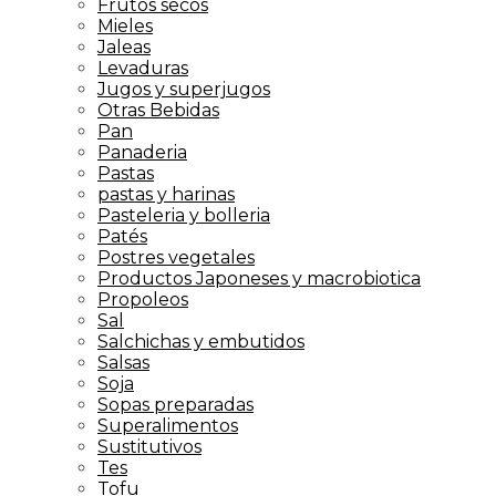
Frutos secos
Mieles
Jaleas
Levaduras
Jugos y superjugos
Otras Bebidas
Pan
Panaderia
Pastas
pastas y harinas
Pasteleria y bolleria
Patés
Postres vegetales
Productos Japoneses y macrobiotica
Propoleos
Sal
Salchichas y embutidos
Salsas
Soja
Sopas preparadas
Superalimentos
Sustitutivos
Tes
Tofu