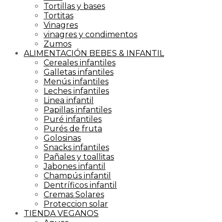
Tortillas y bases
Tortitas
Vinagres
vinagres y condimentos
Zumos
ALIMENTACIÓN BEBES & INFANTIL
Cereales infantiles
Galletas infantiles
Menús infantiles
Leches infantiles
Linea infantil
Papillas infantiles
Puré infantiles
Purés de fruta
Golosinas
Snacks infantiles
Pañales y toallitas
Jabones infantil
Champús infantil
Dentríficos infantil
Cremas Solares
Proteccion solar
TIENDA VEGANOS