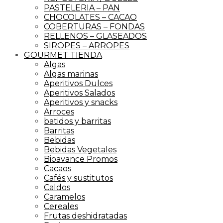
PASTELERIA – PAN
CHOCOLATES – CACAO
COBERTURAS – FONDAS
RELLENOS – GLASEADOS
SIROPES – ARROPES
GOURMET TIENDA
Algas
Algas marinas
Aperitivos Dulces
Aperitivos Salados
Aperitivos y snacks
Arroces
batidos y barritas
Barritas
Bebidas
Bebidas Vegetales
Bioavance Promos
Cacaos
Cafés y sustitutos
Caldos
Caramelos
Cereales
Frutas deshidratadas