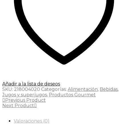
Añadir a la lista de deseos
SKU:
218004020
Categorías:
Alimentación
,
Bebidas
,
Jugos y superjugos
,
Productos Gourmet
Previous Product
Next Product
Valoraciones (0)