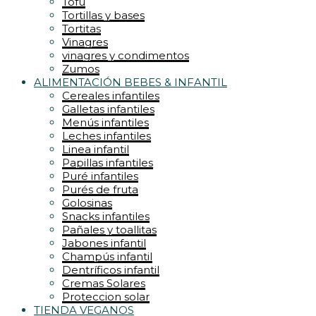
Tofu
Tortillas y bases
Tortitas
Vinagres
vinagres y condimentos
Zumos
ALIMENTACIÓN BEBES & INFANTIL
Cereales infantiles
Galletas infantiles
Menús infantiles
Leches infantiles
Linea infantil
Papillas infantiles
Puré infantiles
Purés de fruta
Golosinas
Snacks infantiles
Pañales y toallitas
Jabones infantil
Champús infantil
Dentríficos infantil
Cremas Solares
Proteccion solar
TIENDA VEGANOS