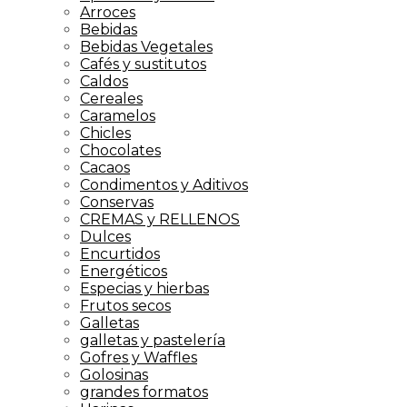
Arroces
Bebidas
Bebidas Vegetales
Cafés y sustitutos
Caldos
Cereales
Caramelos
Chicles
Chocolates
Cacaos
Condimentos y Aditivos
Conservas
CREMAS y RELLENOS
Dulces
Encurtidos
Energéticos
Especias y hierbas
Frutos secos
Galletas
galletas y pastelería
Gofres y Waffles
Golosinas
grandes formatos