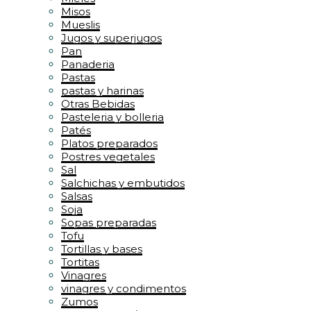
Misos
Mueslis
Jugos y superjugos
Pan
Panaderia
Pastas
pastas y harinas
Otras Bebidas
Pasteleria y bolleria
Patés
Platos preparados
Postres vegetales
Sal
Salchichas y embutidos
Salsas
Soja
Sopas preparadas
Tofu
Tortillas y bases
Tortitas
Vinagres
vinagres y condimentos
Zumos