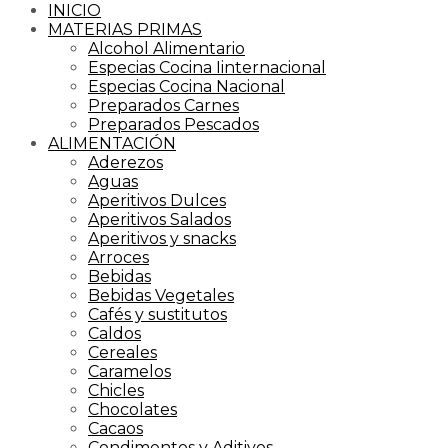
INICIO
MATERIAS PRIMAS
Alcohol Alimentario
Especias Cocina Iinternacional
Especias Cocina Nacional
Preparados Carnes
Preparados Pescados
ALIMENTACIÓN
Aderezos
Aguas
Aperitivos Dulces
Aperitivos Salados
Aperitivos y snacks
Arroces
Bebidas
Bebidas Vegetales
Cafés y sustitutos
Caldos
Cereales
Caramelos
Chicles
Chocolates
Cacaos
Condimentos y Aditivos