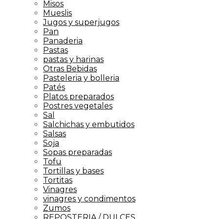
Misos
Mueslis
Jugos y superjugos
Pan
Panaderia
Pastas
pastas y harinas
Otras Bebidas
Pasteleria y bolleria
Patés
Platos preparados
Postres vegetales
Sal
Salchichas y embutidos
Salsas
Soja
Sopas preparadas
Tofu
Tortillas y bases
Tortitas
Vinagres
vinagres y condimentos
Zumos
REPOSTERIA / DULCES