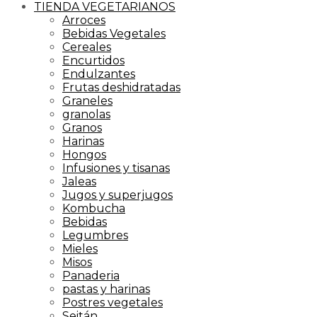
TIENDA VEGETARIANOS
Arroces
Bebidas Vegetales
Cereales
Encurtidos
Endulzantes
Frutas deshidratadas
Graneles
granolas
Granos
Harinas
Hongos
Infusiones y tisanas
Jaleas
Jugos y superjugos
Kombucha
Bebidas
Legumbres
Mieles
Misos
Panaderia
pastas y harinas
Postres vegetales
Seitán