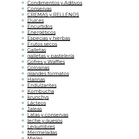
Condimentos y Aditivos
Conservas
CREMAS y RELLENOS
Dulces
Encurtidos
Energéticos
Especias y hierbas
Frutos secos
Galletas
galletas y pastelería
Gofres y Waffles
Golosinas
grandes formatos
Harinas
Endulzantes
Kombucha
krunchys
Lácteos
Jaleas
Latas y conservas
leche y quesos
Legumbres
Mermeladas
Mieles