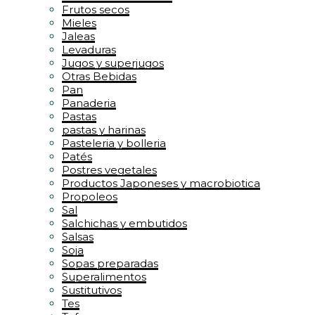
Frutos secos
Mieles
Jaleas
Levaduras
Jugos y superjugos
Otras Bebidas
Pan
Panaderia
Pastas
pastas y harinas
Pasteleria y bolleria
Patés
Postres vegetales
Productos Japoneses y macrobiotica
Propoleos
Sal
Salchichas y embutidos
Salsas
Soja
Sopas preparadas
Superalimentos
Sustitutivos
Tes