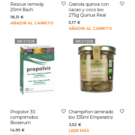
Rescue remedy
Granola quinoa con
20ml Bach
cacao y coco bio
275g Quinua Real
18,31
€
5,17
€
AÑADIR AL CARRITO
AÑADIR AL CARRITO
SIN STOCK
SIN STOCK
Propolvir 30
Champiñon laminado
comprimidos
bio 335ml Emperatriz
Bioserum
3,52
€
14,95
€
LEER MÁS