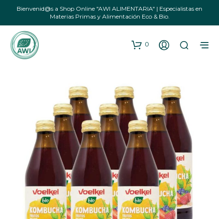
Bienvenid@s a Shop Online "AWI ALIMENTARIA" | Especialistas en
Materias Primas y Alimentación Eco & Bio.
0