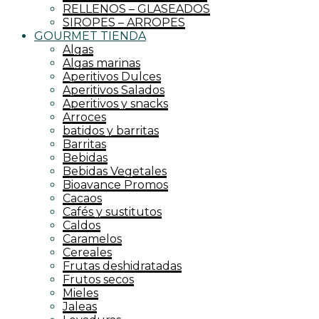
RELLENOS – GLASEADOS
SIROPES – ARROPES
GOURMET TIENDA
Algas
Algas marinas
Aperitivos Dulces
Aperitivos Salados
Aperitivos y snacks
Arroces
batidos y barritas
Barritas
Bebidas
Bebidas Vegetales
Bioavance Promos
Cacaos
Cafés y sustitutos
Caldos
Caramelos
Cereales
Frutas deshidratadas
Frutos secos
Mieles
Jaleas