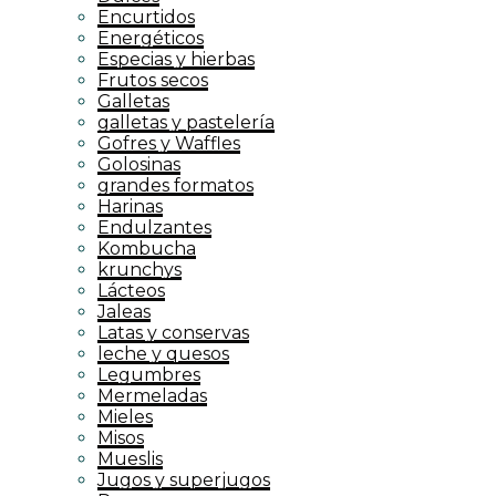
Encurtidos
Energéticos
Especias y hierbas
Frutos secos
Galletas
galletas y pastelería
Gofres y Waffles
Golosinas
grandes formatos
Harinas
Endulzantes
Kombucha
krunchys
Lácteos
Jaleas
Latas y conservas
leche y quesos
Legumbres
Mermeladas
Mieles
Misos
Mueslis
Jugos y superjugos