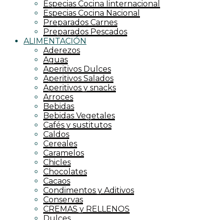
Especias Cocina Iinternacional
Especias Cocina Nacional
Preparados Carnes
Preparados Pescados
ALIMENTACIÓN
Aderezos
Aguas
Aperitivos Dulces
Aperitivos Salados
Aperitivos y snacks
Arroces
Bebidas
Bebidas Vegetales
Cafés y sustitutos
Caldos
Cereales
Caramelos
Chicles
Chocolates
Cacaos
Condimentos y Aditivos
Conservas
CREMAS y RELLENOS
Dulces