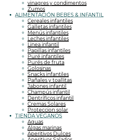
vinagres y condimentos
Zumos
ALIMENTACIÓN BEBES & INFANTIL
Cereales infantiles
Galletas infantiles
Menús infantiles
Leches infantiles
Linea infantil
Papillas infantiles
Puré infantiles
Purés de fruta
Golosinas
Snacks infantiles
Pañales y toallitas
Jabones infantil
Champús infantil
Dentríficos infantil
Cremas Solares
Proteccion solar
TIENDA VEGANOS
Aguas
Algas marinas
Aperitivos Dulces
Aperitivos Salados