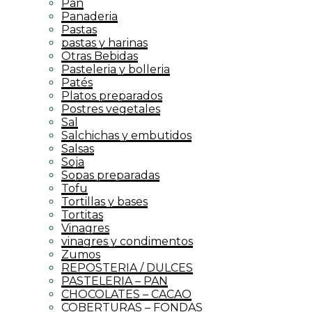
Pan
Panaderia
Pastas
pastas y harinas
Otras Bebidas
Pasteleria y bolleria
Patés
Platos preparados
Postres vegetales
Sal
Salchichas y embutidos
Salsas
Soja
Sopas preparadas
Tofu
Tortillas y bases
Tortitas
Vinagres
vinagres y condimentos
Zumos
REPOSTERIA / DULCES
PASTELERIA – PAN
CHOCOLATES – CACAO
COBERTURAS – FONDAS