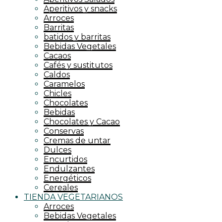
Aperitivos y snacks
Arroces
Barritas
batidos y barritas
Bebidas Vegetales
Cacaos
Cafés y sustitutos
Caldos
Caramelos
Chicles
Chocolates
Bebidas
Chocolates y Cacao
Conservas
Cremas de untar
Dulces
Encurtidos
Endulzantes
Energéticos
Cereales
TIENDA VEGETARIANOS
Arroces
Bebidas Vegetales