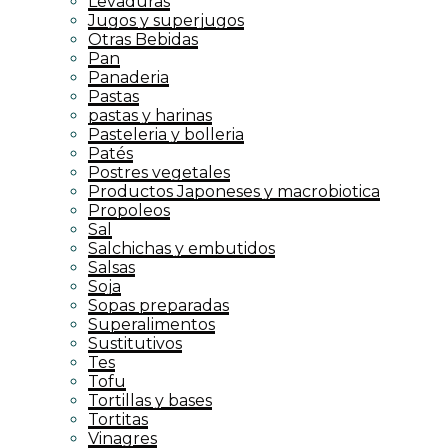
Levaduras
Jugos y superjugos
Otras Bebidas
Pan
Panaderia
Pastas
pastas y harinas
Pasteleria y bolleria
Patés
Postres vegetales
Productos Japoneses y macrobiotica
Propoleos
Sal
Salchichas y embutidos
Salsas
Soja
Sopas preparadas
Superalimentos
Sustitutivos
Tes
Tofu
Tortillas y bases
Tortitas
Vinagres