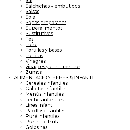
Sal
Salchichas y embutidos
Salsas
Soja
Sopas preparadas
Superalimentos
Sustitutivos
Tes
Tofu
Tortillas y bases
Tortitas
Vinagres
vinagres y condimentos
Zumos
ALIMENTACIÓN BEBES & INFANTIL
Cereales infantiles
Galletas infantiles
Menús infantiles
Leches infantiles
Linea infantil
Papillas infantiles
Puré infantiles
Purés de fruta
Golosinas