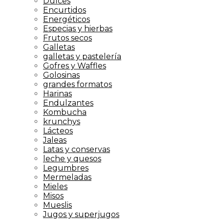
Dulces
Encurtidos
Energéticos
Especias y hierbas
Frutos secos
Galletas
galletas y pastelería
Gofres y Waffles
Golosinas
grandes formatos
Harinas
Endulzantes
Kombucha
krunchys
Lácteos
Jaleas
Latas y conservas
leche y quesos
Legumbres
Mermeladas
Mieles
Misos
Mueslis
Jugos y superjugos