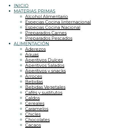
INICIO
MATERIAS PRIMAS
Alcohol Alimentario
Especias Cocina Iinternacional
Especias Cocina Nacional
Preparados Carnes
Preparados Pescados
ALIMENTACIÓN
Aderezos
Aguas
Aperitivos Dulces
Aperitivos Salados
Aperitivos y snacks
Arroces
Bebidas
Bebidas Vegetales
Cafés y sustitutos
Caldos
Cereales
Caramelos
Chicles
Chocolates
Cacaos