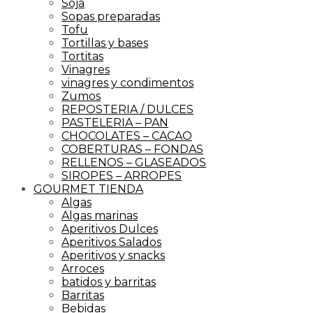
Soja
Sopas preparadas
Tofu
Tortillas y bases
Tortitas
Vinagres
vinagres y condimentos
Zumos
REPOSTERIA / DULCES
PASTELERIA – PAN
CHOCOLATES – CACAO
COBERTURAS – FONDAS
RELLENOS – GLASEADOS
SIROPES – ARROPES
GOURMET TIENDA
Algas
Algas marinas
Aperitivos Dulces
Aperitivos Salados
Aperitivos y snacks
Arroces
batidos y barritas
Barritas
Bebidas