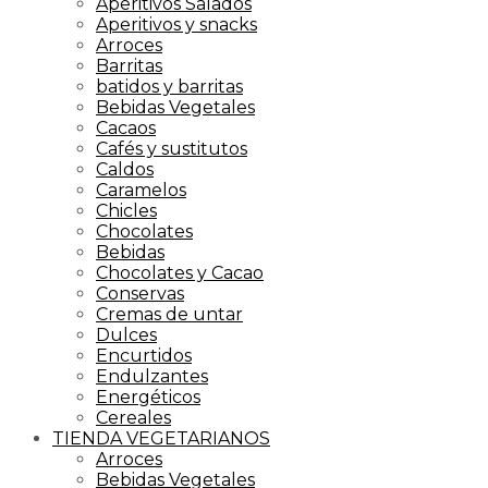
Aperitivos Salados
Aperitivos y snacks
Arroces
Barritas
batidos y barritas
Bebidas Vegetales
Cacaos
Cafés y sustitutos
Caldos
Caramelos
Chicles
Chocolates
Bebidas
Chocolates y Cacao
Conservas
Cremas de untar
Dulces
Encurtidos
Endulzantes
Energéticos
Cereales
TIENDA VEGETARIANOS
Arroces
Bebidas Vegetales