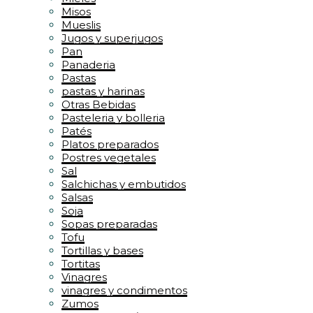
Misos
Mueslis
Jugos y superjugos
Pan
Panaderia
Pastas
pastas y harinas
Otras Bebidas
Pasteleria y bolleria
Patés
Platos preparados
Postres vegetales
Sal
Salchichas y embutidos
Salsas
Soja
Sopas preparadas
Tofu
Tortillas y bases
Tortitas
Vinagres
vinagres y condimentos
Zumos