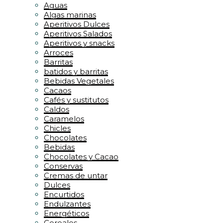
Aguas
Algas marinas
Aperitivos Dulces
Aperitivos Salados
Aperitivos y snacks
Arroces
Barritas
batidos y barritas
Bebidas Vegetales
Cacaos
Cafés y sustitutos
Caldos
Caramelos
Chicles
Chocolates
Bebidas
Chocolates y Cacao
Conservas
Cremas de untar
Dulces
Encurtidos
Endulzantes
Energéticos
Cereales