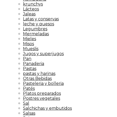
krunchys
Lácteos
Jaleas
Latas y conservas
leche y quesos
Legumbres
Mermeladas
Mieles
Misos
Mueslis
Jugos y superjugos
Pan
Panaderia
Pastas
pastas y harinas
Otras Bebidas
Pasteleria y bolleria
Patés
Platos preparados
Postres vegetales
Sal
Salchichas y embutidos
Salsas