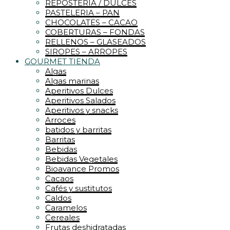
REPOSTERIA / DULCES
PASTELERIA – PAN
CHOCOLATES – CACAO
COBERTURAS – FONDAS
RELLENOS – GLASEADOS
SIROPES – ARROPES
GOURMET TIENDA
Algas
Algas marinas
Aperitivos Dulces
Aperitivos Salados
Aperitivos y snacks
Arroces
batidos y barritas
Barritas
Bebidas
Bebidas Vegetales
Bioavance Promos
Cacaos
Cafés y sustitutos
Caldos
Caramelos
Cereales
Frutas deshidratadas