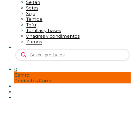
Seitán
Setas
Soja
Tempe
Tofu
Tortillas y bases
vinagres y condimentos
Zumos
Búsqueda
de
productos
0
Carrito
Productos Carro