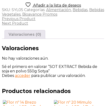
de
Añadir a la lista de deseos
soja
SKU:
SYL05
Categorías:
Alimentación
,
Bebidas
,
Bebidas
en
Vegetales
,
Bioavance Promos
polvo
Previous Product
550g
Next Product
Sotya
cantidad
Valoraciones (0)
Valoraciones
No hay valoraciones aún.
Sé el primero en valorar “SOT EXTRACT Bebida de
soja en polvo 550g Sotya”
Debes
acceder
para publicar una valoración.
Productos relacionados