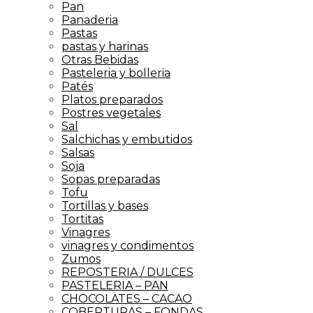
Pan
Panaderia
Pastas
pastas y harinas
Otras Bebidas
Pasteleria y bolleria
Patés
Platos preparados
Postres vegetales
Sal
Salchichas y embutidos
Salsas
Soja
Sopas preparadas
Tofu
Tortillas y bases
Tortitas
Vinagres
vinagres y condimentos
Zumos
REPOSTERIA / DULCES
PASTELERIA – PAN
CHOCOLATES – CACAO
COBERTURAS – FONDAS