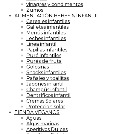
vinagres y condimentos
Zumos
ALIMENTACIÓN BEBES & INFANTIL
Cereales infantiles
Galletas infantiles
Menús infantiles
Leches infantiles
Linea infantil
Papillas infantiles
Puré infantiles
Purés de fruta
Golosinas
Snacks infantiles
Pañales y toallitas
Jabones infantil
Champús infantil
Dentríficos infantil
Cremas Solares
Proteccion solar
TIENDA VEGANOS
Aguas
Algas marinas
Aperitivos Dulces