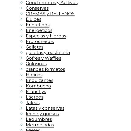
Condimentos y Aditivos
Conservas
CREMAS y RELLENOS
Dulces
Encurtidos
Energéticos
Especias y hierbas
Frutos secos
Galletas
galletas y pastelería
Gofres y Waffles
Golosinas
grandes formatos
Harinas
Endulzantes
Kombucha
krunchys
Lácteos
Jaleas
Latas y conservas
leche y quesos
Legumbres
Mermeladas
Mieles