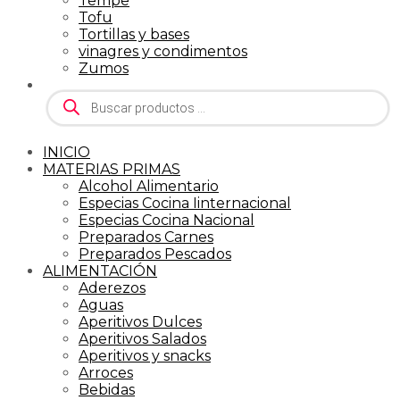
Tempe
Tofu
Tortillas y bases
vinagres y condimentos
Zumos
Búsqueda
de
productos
INICIO
MATERIAS PRIMAS
Alcohol Alimentario
Especias Cocina Iinternacional
Especias Cocina Nacional
Preparados Carnes
Preparados Pescados
ALIMENTACIÓN
Aderezos
Aguas
Aperitivos Dulces
Aperitivos Salados
Aperitivos y snacks
Arroces
Bebidas