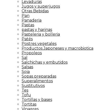
Levaduras
Jugos y superjugos
Otras Bebidas
Pan
Panaderia
Pastas
pastas y harinas
Pasteleria y bolleria
Patés
Postres vegetales
Productos Japoneses y macrobiotica
Propoleos
Sal
Salchichas y embutidos
Salsas
Soja
Sopas preparadas
Superalimentos
Sustitutivos
Tes
Tofu
Tortillas y bases
Tortitas
Vinagres