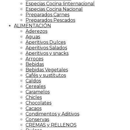
Especias Cocina Iinternacional
Especias Cocina Nacional
Preparados Carnes
Preparados Pescados
ALIMENTACIÓN
Aderezos
Aguas
Aperitivos Dulces
Aperitivos Salados
Aperitivos y snacks
Arroces
Bebidas
Bebidas Vegetales
Cafés y sustitutos
Caldos
Cereales
Caramelos
Chicles
Chocolates
Cacaos
Condimentos y Aditivos
Conservas
CREMAS y RELLENOS