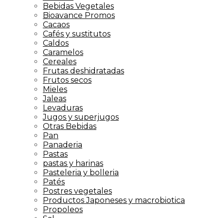
Bebidas Vegetales
Bioavance Promos
Cacaos
Cafés y sustitutos
Caldos
Caramelos
Cereales
Frutas deshidratadas
Frutos secos
Mieles
Jaleas
Levaduras
Jugos y superjugos
Otras Bebidas
Pan
Panaderia
Pastas
pastas y harinas
Pasteleria y bolleria
Patés
Postres vegetales
Productos Japoneses y macrobiotica
Propoleos