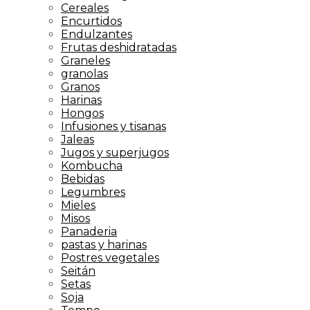
Cereales
Encurtidos
Endulzantes
Frutas deshidratadas
Graneles
granolas
Granos
Harinas
Hongos
Infusiones y tisanas
Jaleas
Jugos y superjugos
Kombucha
Bebidas
Legumbres
Mieles
Misos
Panaderia
pastas y harinas
Postres vegetales
Seitán
Setas
Soja