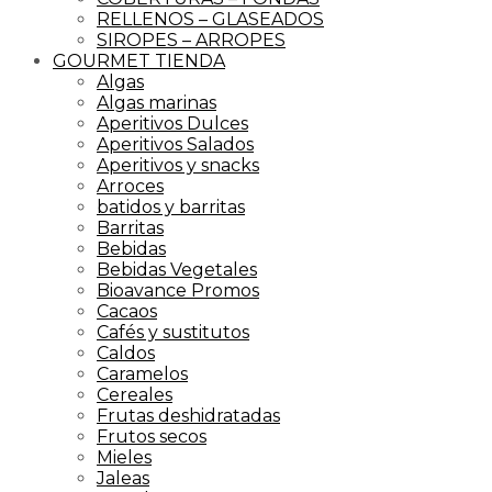
RELLENOS – GLASEADOS
SIROPES – ARROPES
GOURMET TIENDA
Algas
Algas marinas
Aperitivos Dulces
Aperitivos Salados
Aperitivos y snacks
Arroces
batidos y barritas
Barritas
Bebidas
Bebidas Vegetales
Bioavance Promos
Cacaos
Cafés y sustitutos
Caldos
Caramelos
Cereales
Frutas deshidratadas
Frutos secos
Mieles
Jaleas