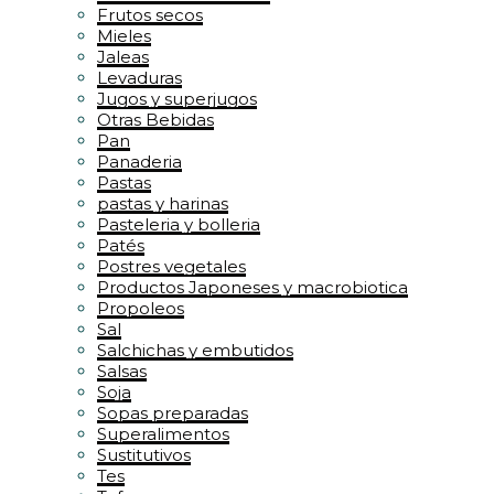
Frutos secos
Mieles
Jaleas
Levaduras
Jugos y superjugos
Otras Bebidas
Pan
Panaderia
Pastas
pastas y harinas
Pasteleria y bolleria
Patés
Postres vegetales
Productos Japoneses y macrobiotica
Propoleos
Sal
Salchichas y embutidos
Salsas
Soja
Sopas preparadas
Superalimentos
Sustitutivos
Tes