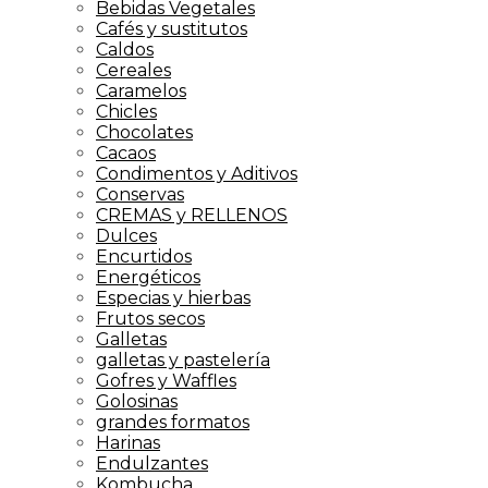
Bebidas Vegetales
Cafés y sustitutos
Caldos
Cereales
Caramelos
Chicles
Chocolates
Cacaos
Condimentos y Aditivos
Conservas
CREMAS y RELLENOS
Dulces
Encurtidos
Energéticos
Especias y hierbas
Frutos secos
Galletas
galletas y pastelería
Gofres y Waffles
Golosinas
grandes formatos
Harinas
Endulzantes
Kombucha