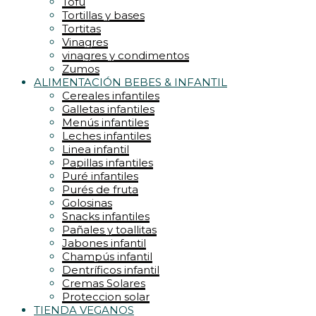
Tofu
Tortillas y bases
Tortitas
Vinagres
vinagres y condimentos
Zumos
ALIMENTACIÓN BEBES & INFANTIL
Cereales infantiles
Galletas infantiles
Menús infantiles
Leches infantiles
Linea infantil
Papillas infantiles
Puré infantiles
Purés de fruta
Golosinas
Snacks infantiles
Pañales y toallitas
Jabones infantil
Champús infantil
Dentríficos infantil
Cremas Solares
Proteccion solar
TIENDA VEGANOS