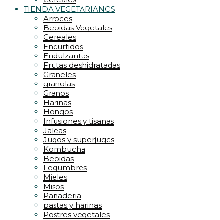
TIENDA VEGETARIANOS
Arroces
Bebidas Vegetales
Cereales
Encurtidos
Endulzantes
Frutas deshidratadas
Graneles
granolas
Granos
Harinas
Hongos
Infusiones y tisanas
Jaleas
Jugos y superjugos
Kombucha
Bebidas
Legumbres
Mieles
Misos
Panaderia
pastas y harinas
Postres vegetales