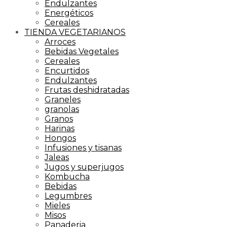
Endulzantes
Energéticos
Cereales
TIENDA VEGETARIANOS
Arroces
Bebidas Vegetales
Cereales
Encurtidos
Endulzantes
Frutas deshidratadas
Graneles
granolas
Granos
Harinas
Hongos
Infusiones y tisanas
Jaleas
Jugos y superjugos
Kombucha
Bebidas
Legumbres
Mieles
Misos
Panaderia