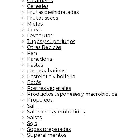
Caramelos
Cereales
Frutas deshidratadas
Frutos secos
Mieles
Jaleas
Levaduras
Jugos y superjugos
Otras Bebidas
Pan
Panaderia
Pastas
pastas y harinas
Pasteleria y bolleria
Patés
Postres vegetales
Productos Japoneses y macrobiotica
Propoleos
Sal
Salchichas y embutidos
Salsas
Soja
Sopas preparadas
Superalimentos