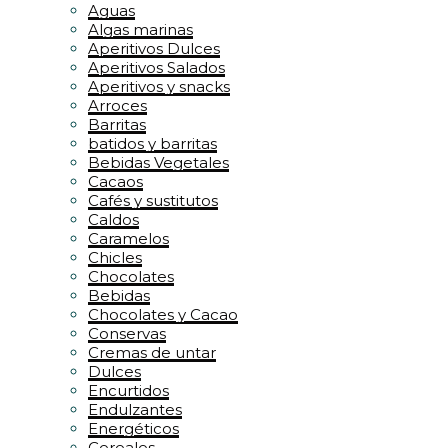
Aguas
Algas marinas
Aperitivos Dulces
Aperitivos Salados
Aperitivos y snacks
Arroces
Barritas
batidos y barritas
Bebidas Vegetales
Cacaos
Cafés y sustitutos
Caldos
Caramelos
Chicles
Chocolates
Bebidas
Chocolates y Cacao
Conservas
Cremas de untar
Dulces
Encurtidos
Endulzantes
Energéticos
Cereales