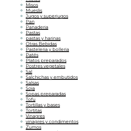
Misos
Mueslis
Jugos y superjugos
Pan
Panaderia
Pastas
pastas y harinas
Otras Bebidas
Pasteleria y bolleria
Patés
Platos preparados
Postres vegetales
Sal
Salchichas y embutidos
Salsas
Soja
Sopas preparadas
Tofu
Tortillas y bases
Tortitas
Vinagres
vinagres y condimentos
Zumos