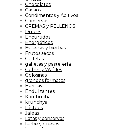
Chocolates
Cacaos
Condimentos y Aditivos
Conservas
CREMAS y RELLENOS
Dulces
Encurtidos
Energéticos
Especias y hierbas
Frutos secos
Galletas
galletas y pastelería
Gofres y Waffles
Golosinas
grandes formatos
Harinas
Endulzantes
Kombucha
krunchys
Lácteos
Jaleas
Latas y conservas
leche y quesos