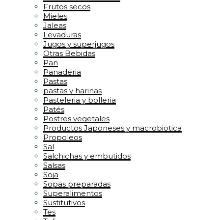
Frutos secos
Mieles
Jaleas
Levaduras
Jugos y superjugos
Otras Bebidas
Pan
Panaderia
Pastas
pastas y harinas
Pasteleria y bolleria
Patés
Postres vegetales
Productos Japoneses y macrobiotica
Propoleos
Sal
Salchichas y embutidos
Salsas
Soja
Sopas preparadas
Superalimentos
Sustitutivos
Tes