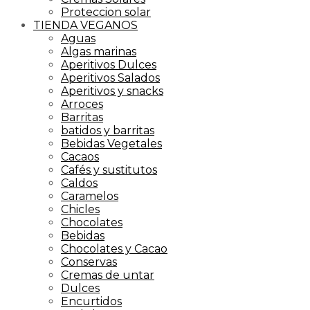
Proteccion solar
TIENDA VEGANOS
Aguas
Algas marinas
Aperitivos Dulces
Aperitivos Salados
Aperitivos y snacks
Arroces
Barritas
batidos y barritas
Bebidas Vegetales
Cacaos
Cafés y sustitutos
Caldos
Caramelos
Chicles
Chocolates
Bebidas
Chocolates y Cacao
Conservas
Cremas de untar
Dulces
Encurtidos