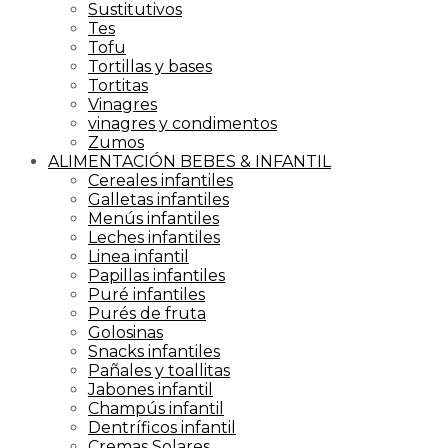
Sustitutivos
Tes
Tofu
Tortillas y bases
Tortitas
Vinagres
vinagres y condimentos
Zumos
ALIMENTACIÓN BEBES & INFANTIL
Cereales infantiles
Galletas infantiles
Menús infantiles
Leches infantiles
Linea infantil
Papillas infantiles
Puré infantiles
Purés de fruta
Golosinas
Snacks infantiles
Pañales y toallitas
Jabones infantil
Champús infantil
Dentríficos infantil
Cremas Solares