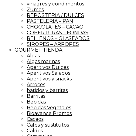
vinagres y condimentos
Zumos
REPOSTERIA / DULCES
PASTELERIA – PAN
CHOCOLATES – CACAO
COBERTURAS – FONDAS
RELLENOS – GLASEADOS
SIROPES – ARROPES
GOURMET TIENDA
Algas
Algas marinas
Aperitivos Dulces
Aperitivos Salados
Aperitivos y snacks
Arroces
batidos y barritas
Barritas
Bebidas
Bebidas Vegetales
Bioavance Promos
Cacaos
Cafés y sustitutos
Caldos