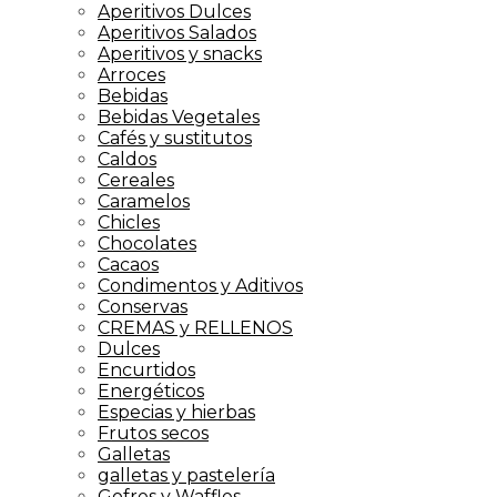
Aperitivos Dulces
Aperitivos Salados
Aperitivos y snacks
Arroces
Bebidas
Bebidas Vegetales
Cafés y sustitutos
Caldos
Cereales
Caramelos
Chicles
Chocolates
Cacaos
Condimentos y Aditivos
Conservas
CREMAS y RELLENOS
Dulces
Encurtidos
Energéticos
Especias y hierbas
Frutos secos
Galletas
galletas y pastelería
Gofres y Waffles