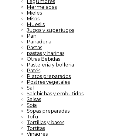
Legumbres
Mermeladas
Mieles
Misos
Mueslis
Jugos y superjugos
Pan
Panaderia
Pastas
pastas y harinas
Otras Bebidas
Pasteleria y bolleria
Patés
Platos preparados
Postres vegetales
Sal
Salchichas y embutidos
Salsas
Soja
Sopas preparadas
Tofu
Tortillas y bases
Tortitas
Vinagres