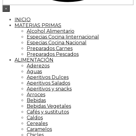
×
INICIO
MATERIAS PRIMAS
Alcohol Alimentario
Especias Cocina Iinternacional
Especias Cocina Nacional
Preparados Carnes
Preparados Pescados
ALIMENTACIÓN
Aderezos
Aguas
Aperitivos Dulces
Aperitivos Salados
Aperitivos y snacks
Arroces
Bebidas
Bebidas Vegetales
Cafés y sustitutos
Caldos
Cereales
Caramelos
Chicles