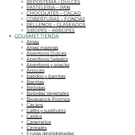
REPOSTERIA / DULCES
PASTELERIA – PAN
CHOCOLATES – CACAO
COBERTURAS – FONDAS
RELLENOS – GLASEADOS
SIROPES – ARROPES
GOURMET TIENDA
Algas
Algas marinas
Aperitivos Dulces
Aperitivos Salados
Aperitivos y snacks
Arroces
batidos y barritas
Barritas
Bebidas
Bebidas Vegetales
Bioavance Promos
Cacaos
Cafés y sustitutos
Caldos
Caramelos
Cereales
Frutas deshidratadas