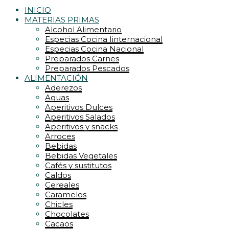
INICIO
MATERIAS PRIMAS
Alcohol Alimentario
Especias Cocina Iinternacional
Especias Cocina Nacional
Preparados Carnes
Preparados Pescados
ALIMENTACIÓN
Aderezos
Aguas
Aperitivos Dulces
Aperitivos Salados
Aperitivos y snacks
Arroces
Bebidas
Bebidas Vegetales
Cafés y sustitutos
Caldos
Cereales
Caramelos
Chicles
Chocolates
Cacaos