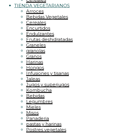
TIENDA VEGETARIANOS
Arroces
Bebidas Vegetales
Cereales
Encurtidos
Endulzantes
Frutas deshidratadas
Graneles
granolas
Granos
Harinas
Hongos
Infusiones y tisanas
Jaleas
Jugos y superjugos
Kombucha
Bebidas
Legumbres
Mieles
Misos
Panaderia
pastas y harinas
Postres vegetales