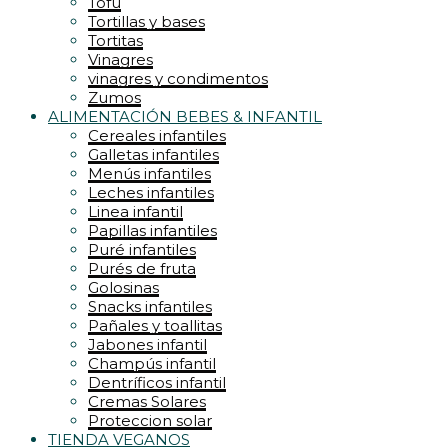
Tofu
Tortillas y bases
Tortitas
Vinagres
vinagres y condimentos
Zumos
ALIMENTACIÓN BEBES & INFANTIL
Cereales infantiles
Galletas infantiles
Menús infantiles
Leches infantiles
Linea infantil
Papillas infantiles
Puré infantiles
Purés de fruta
Golosinas
Snacks infantiles
Pañales y toallitas
Jabones infantil
Champús infantil
Dentríficos infantil
Cremas Solares
Proteccion solar
TIENDA VEGANOS