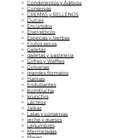
Condimentos y Aditivos
Conservas
CREMAS y RELLENOS
Dulces
Encurtidos
Energéticos
Especias y hierbas
Frutos secos
Galletas
galletas y pastelería
Gofres y Waffles
Golosinas
grandes formatos
Harinas
Endulzantes
Kombucha
krunchys
Lácteos
Jaleas
Latas y conservas
leche y quesos
Legumbres
Mermeladas
Mieles