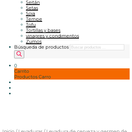
Seitán
Setas
Soja
Tempe
Tofu
Tortillas y bases
vinagres y condimentos
Zumos
Búsqueda de productos
0
Carrito
Productos Carro
Inicio
/
Levaduras
/
Levadura de cerveza y germen de