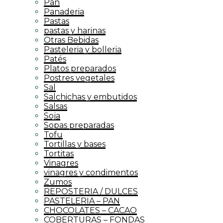
Pan
Panaderia
Pastas
pastas y harinas
Otras Bebidas
Pasteleria y bolleria
Patés
Platos preparados
Postres vegetales
Sal
Salchichas y embutidos
Salsas
Soja
Sopas preparadas
Tofu
Tortillas y bases
Tortitas
Vinagres
vinagres y condimentos
Zumos
REPOSTERIA / DULCES
PASTELERIA – PAN
CHOCOLATES – CACAO
COBERTURAS – FONDAS