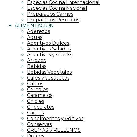
Especias Cocina Iinternacional
Especias Cocina Nacional
Preparados Carnes
Preparados Pescados
ALIMENTACIÓN
Aderezos
Aguas
Aperitivos Dulces
Aperitivos Salados
Aperitivos y snacks
Arroces
Bebidas
Bebidas Vegetales
Cafés y sustitutos
Caldos
Cereales
Caramelos
Chicles
Chocolates
Cacaos
Condimentos y Aditivos
Conservas
CREMAS y RELLENOS
Dulces