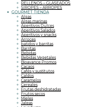
RELLENOS – GLASEADOS
SIROPES – ARROPES
GOURMET TIENDA
Algas
Algas marinas
Aperitivos Dulces
Aperitivos Salados
Aperitivos y snacks
Arroces
batidos y barritas
Barritas
Bebidas
Bebidas Vegetales
Bioavance Promos
Cacaos
Cafés y sustitutos
Caldos
Caramelos
Cereales
Frutas deshidratadas
Frutos secos
Mieles
Jaleas