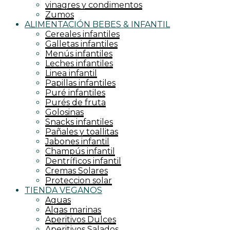
vinagres y condimentos
Zumos
ALIMENTACIÓN BEBES & INFANTIL
Cereales infantiles
Galletas infantiles
Menús infantiles
Leches infantiles
Linea infantil
Papillas infantiles
Puré infantiles
Purés de fruta
Golosinas
Snacks infantiles
Pañales y toallitas
Jabones infantil
Champús infantil
Dentríficos infantil
Cremas Solares
Proteccion solar
TIENDA VEGANOS
Aguas
Algas marinas
Aperitivos Dulces
Aperitivos Salados