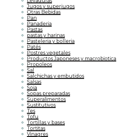
Levaduras
Jugos y superjugos
Otras Bebidas
Pan
Panaderia
Pastas
pastas y harinas
Pasteleria y bolleria
Patés
Postres vegetales
Productos Japoneses y macrobiotica
Propoleos
Sal
Salchichas y embutidos
Salsas
Soja
Sopas preparadas
Superalimentos
Sustitutivos
Tes
Tofu
Tortillas y bases
Tortitas
Vinagres