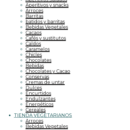
Aperitivos y snacks
Arroces
Barritas
batidos y barritas
Bebidas Vegetales
Cacaos
Cafés y sustitutos
Caldos
Caramelos
Chicles
Chocolates
Bebidas
Chocolates y Cacao
Conservas
Cremas de untar
Dulces
Encurtidos
Endulzantes
Energéticos
Cereales
TIENDA VEGETARIANOS
Arroces
Bebidas Vegetales