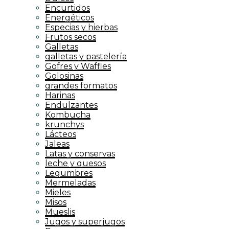
Encurtidos
Energéticos
Especias y hierbas
Frutos secos
Galletas
galletas y pastelería
Gofres y Waffles
Golosinas
grandes formatos
Harinas
Endulzantes
Kombucha
krunchys
Lácteos
Jaleas
Latas y conservas
leche y quesos
Legumbres
Mermeladas
Mieles
Misos
Mueslis
Jugos y superjugos