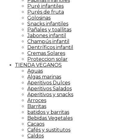
Papillas infantiles
Puré infantiles
Purés de fruta
Golosinas
Snacks infantiles
Pañales y toallitas
Jabones infantil
Champús infantil
Dentríficos infantil
Cremas Solares
Proteccion solar
TIENDA VEGANOS
Aguas
Algas marinas
Aperitivos Dulces
Aperitivos Salados
Aperitivos y snacks
Arroces
Barritas
batidos y barritas
Bebidas Vegetales
Cacaos
Cafés y sustitutos
Caldos