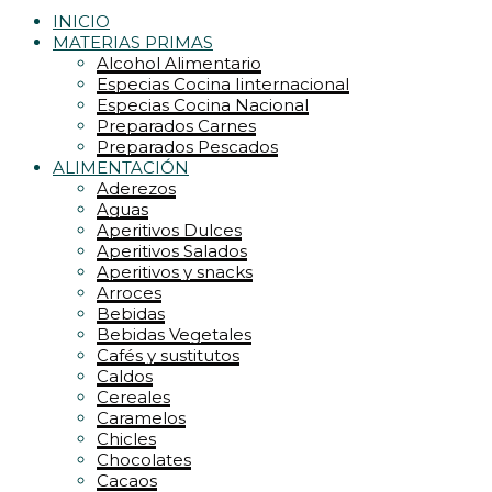
INICIO
MATERIAS PRIMAS
Alcohol Alimentario
Especias Cocina Iinternacional
Especias Cocina Nacional
Preparados Carnes
Preparados Pescados
ALIMENTACIÓN
Aderezos
Aguas
Aperitivos Dulces
Aperitivos Salados
Aperitivos y snacks
Arroces
Bebidas
Bebidas Vegetales
Cafés y sustitutos
Caldos
Cereales
Caramelos
Chicles
Chocolates
Cacaos