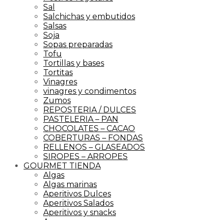
Sal
Salchichas y embutidos
Salsas
Soja
Sopas preparadas
Tofu
Tortillas y bases
Tortitas
Vinagres
vinagres y condimentos
Zumos
REPOSTERIA / DULCES
PASTELERIA – PAN
CHOCOLATES – CACAO
COBERTURAS – FONDAS
RELLENOS – GLASEADOS
SIROPES – ARROPES
GOURMET TIENDA
Algas
Algas marinas
Aperitivos Dulces
Aperitivos Salados
Aperitivos y snacks