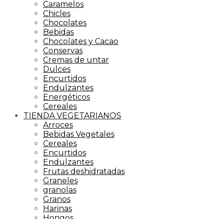
Caramelos
Chicles
Chocolates
Bebidas
Chocolates y Cacao
Conservas
Cremas de untar
Dulces
Encurtidos
Endulzantes
Energéticos
Cereales
TIENDA VEGETARIANOS
Arroces
Bebidas Vegetales
Cereales
Encurtidos
Endulzantes
Frutas deshidratadas
Graneles
granolas
Granos
Harinas
Hongos