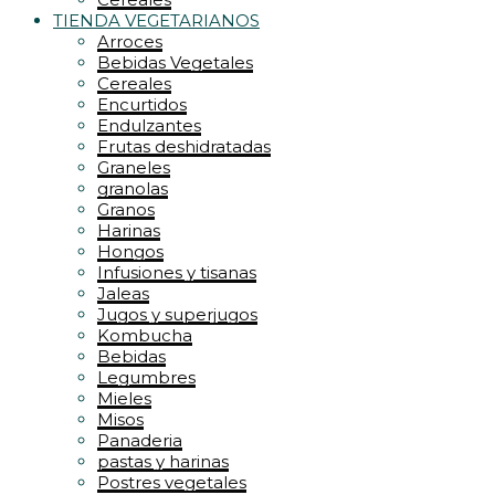
TIENDA VEGETARIANOS
Arroces
Bebidas Vegetales
Cereales
Encurtidos
Endulzantes
Frutas deshidratadas
Graneles
granolas
Granos
Harinas
Hongos
Infusiones y tisanas
Jaleas
Jugos y superjugos
Kombucha
Bebidas
Legumbres
Mieles
Misos
Panaderia
pastas y harinas
Postres vegetales