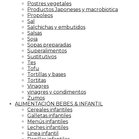
Postres vegetales
Productos Japoneses y macrobiotica
Propoleos
Sal
Salchichas y embutidos
Salsas
Soja
Sopas preparadas
Superalimentos
Sustitutivos
Tes
Tofu
Tortillas y bases
Tortitas
Vinagres
vinagres y condimentos
Zumos
ALIMENTACIÓN BEBES & INFANTIL
Cereales infantiles
Galletas infantiles
Menús infantiles
Leches infantiles
Linea infantil