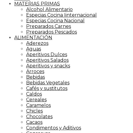
MATERIAS PRIMAS
Alcohol Alimentario
Especias Cocina Iinternacional
Especias Cocina Nacional
Preparados Carnes
Preparados Pescados
ALIMENTACIÓN
Aderezos
Aguas
Aperitivos Dulces
Aperitivos Salados
Aperitivos y snacks
Arroces
Bebidas
Bebidas Vegetales
Cafés y sustitutos
Caldos
Cereales
Caramelos
Chicles
Chocolates
Cacaos
Condimentos y Aditivos