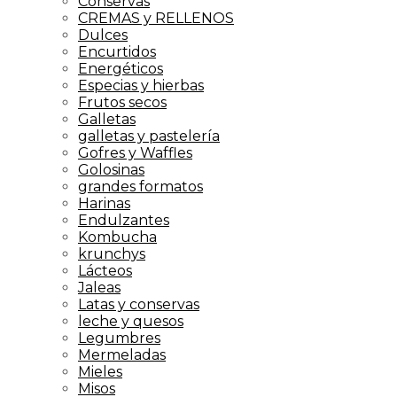
Conservas
CREMAS y RELLENOS
Dulces
Encurtidos
Energéticos
Especias y hierbas
Frutos secos
Galletas
galletas y pastelería
Gofres y Waffles
Golosinas
grandes formatos
Harinas
Endulzantes
Kombucha
krunchys
Lácteos
Jaleas
Latas y conservas
leche y quesos
Legumbres
Mermeladas
Mieles
Misos