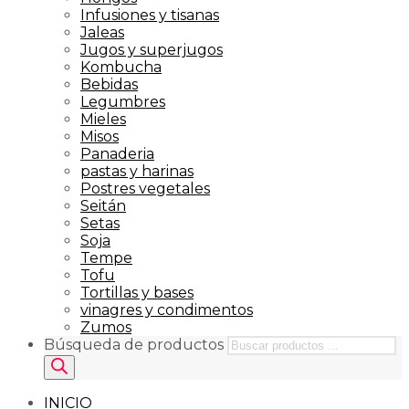
Infusiones y tisanas
Jaleas
Jugos y superjugos
Kombucha
Bebidas
Legumbres
Mieles
Misos
Panaderia
pastas y harinas
Postres vegetales
Seitán
Setas
Soja
Tempe
Tofu
Tortillas y bases
vinagres y condimentos
Zumos
Búsqueda de productos
INICIO