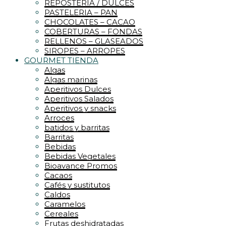
REPOSTERIA / DULCES
PASTELERIA – PAN
CHOCOLATES – CACAO
COBERTURAS – FONDAS
RELLENOS – GLASEADOS
SIROPES – ARROPES
GOURMET TIENDA
Algas
Algas marinas
Aperitivos Dulces
Aperitivos Salados
Aperitivos y snacks
Arroces
batidos y barritas
Barritas
Bebidas
Bebidas Vegetales
Bioavance Promos
Cacaos
Cafés y sustitutos
Caldos
Caramelos
Cereales
Frutas deshidratadas