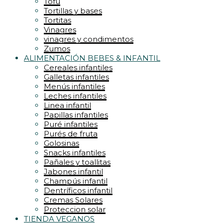
Tofu
Tortillas y bases
Tortitas
Vinagres
vinagres y condimentos
Zumos
ALIMENTACIÓN BEBES & INFANTIL
Cereales infantiles
Galletas infantiles
Menús infantiles
Leches infantiles
Linea infantil
Papillas infantiles
Puré infantiles
Purés de fruta
Golosinas
Snacks infantiles
Pañales y toallitas
Jabones infantil
Champús infantil
Dentríficos infantil
Cremas Solares
Proteccion solar
TIENDA VEGANOS