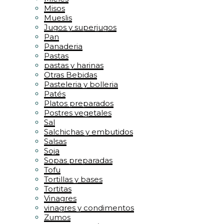
Misos
Mueslis
Jugos y superjugos
Pan
Panaderia
Pastas
pastas y harinas
Otras Bebidas
Pasteleria y bolleria
Patés
Platos preparados
Postres vegetales
Sal
Salchichas y embutidos
Salsas
Soja
Sopas preparadas
Tofu
Tortillas y bases
Tortitas
Vinagres
vinagres y condimentos
Zumos