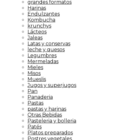
grandes formatos
Harinas
Endulzantes
Kombucha
krunchys
Lácteos
Jaleas
Latas y conservas
leche y quesos
Legumbres
Mermeladas
Mieles
Misos
Mueslis
Jugos y superjugos
Pan
Panaderia
Pastas
pastas y harinas
Otras Bebidas
Pasteleria y bolleria
Patés
Platos preparados
Postres vegetales