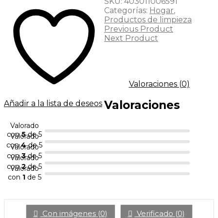
SKU:
403011006591
Categorías:
Hogar
,
Productos de limpieza
Previous Product
Next Product
Valoraciones (0)
Valoraciones
Añadir a la lista de deseos
Valorado
con
5
de 5
Valorado
con
4
de 5
Valorado
con
3
de 5
Valorado
con
2
de 5
Valorado
con
1
de 5
Con imágenes (
0
)
Verificado (
0
)