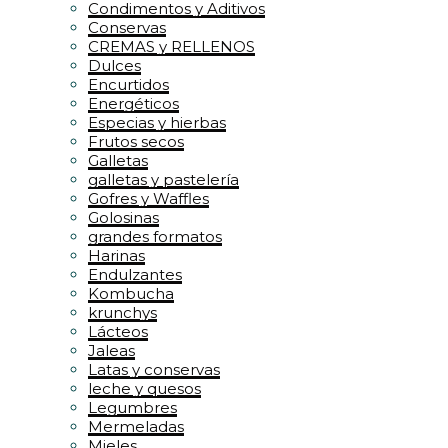
Condimentos y Aditivos
Conservas
CREMAS y RELLENOS
Dulces
Encurtidos
Energéticos
Especias y hierbas
Frutos secos
Galletas
galletas y pastelería
Gofres y Waffles
Golosinas
grandes formatos
Harinas
Endulzantes
Kombucha
krunchys
Lácteos
Jaleas
Latas y conservas
leche y quesos
Legumbres
Mermeladas
Mieles