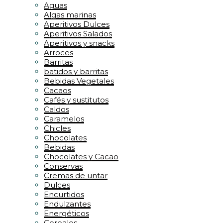
Aguas
Algas marinas
Aperitivos Dulces
Aperitivos Salados
Aperitivos y snacks
Arroces
Barritas
batidos y barritas
Bebidas Vegetales
Cacaos
Cafés y sustitutos
Caldos
Caramelos
Chicles
Chocolates
Bebidas
Chocolates y Cacao
Conservas
Cremas de untar
Dulces
Encurtidos
Endulzantes
Energéticos
Cereales