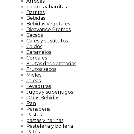
Arroces
batidos y barritas
Barritas
Bebidas
Bebidas Vegetales
Bioavance Promos
Cacaos
Cafés y sustitutos
Caldos
Caramelos
Cereales
Frutas deshidratadas
Frutos secos
Mieles
Jaleas
Levaduras
Jugos y superjugos
Otras Bebidas
Pan
Panaderia
Pastas
pastas y harinas
Pasteleria y bolleria
Patés