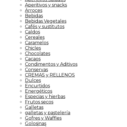
Aperitivos y snacks
Arroces
Bebidas
Bebidas Vegetales
Cafés y sustitutos
Caldos
Cereales
Caramelos
Chicles
Chocolates
Cacaos
Condimentos y Aditivos
Conservas
CREMAS y RELLENOS
Dulces
Encurtidos
Energéticos
Especias y hierbas
Frutos secos
Galletas
galletas y pastelería
Gofres y Waffles
Golosinas