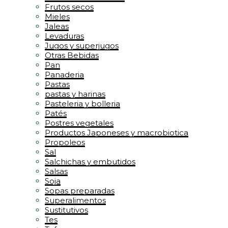
Frutos secos
Mieles
Jaleas
Levaduras
Jugos y superjugos
Otras Bebidas
Pan
Panaderia
Pastas
pastas y harinas
Pasteleria y bolleria
Patés
Postres vegetales
Productos Japoneses y macrobiotica
Propoleos
Sal
Salchichas y embutidos
Salsas
Soja
Sopas preparadas
Superalimentos
Sustitutivos
Tes