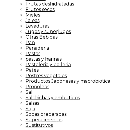
Frutas deshidratadas
Frutos secos
Mieles
Jaleas
Levaduras
Jugos y superjugos
Otras Bebidas
Pan
Panaderia
Pastas
pastas y harinas
Pasteleria y bolleria
Patés
Postres vegetales
Productos Japoneses y macrobiotica
Propoleos
Sal
Salchichas y embutidos
Salsas
Soja
Sopas preparadas
Superalimentos
Sustitutivos