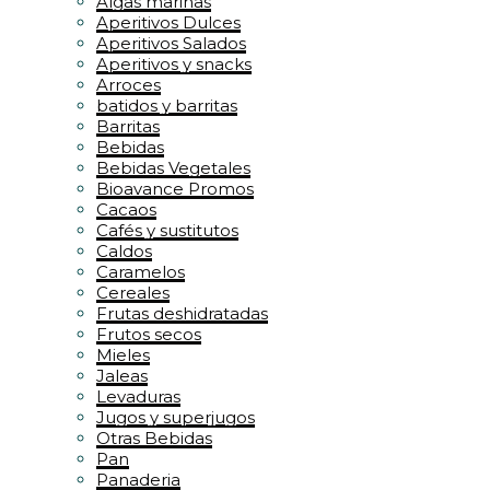
Algas marinas
Aperitivos Dulces
Aperitivos Salados
Aperitivos y snacks
Arroces
batidos y barritas
Barritas
Bebidas
Bebidas Vegetales
Bioavance Promos
Cacaos
Cafés y sustitutos
Caldos
Caramelos
Cereales
Frutas deshidratadas
Frutos secos
Mieles
Jaleas
Levaduras
Jugos y superjugos
Otras Bebidas
Pan
Panaderia