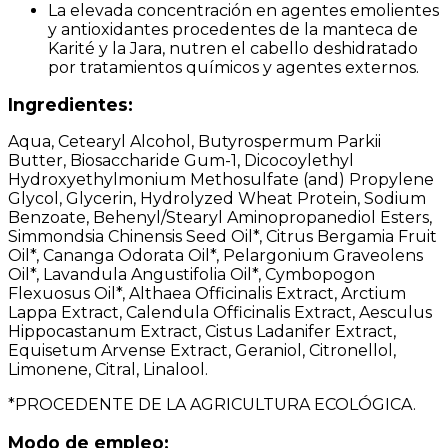
La elevada concentración en agentes emolientes
y antioxidantes procedentes de la manteca de
Karité y la Jara, nutren el cabello deshidratado
por tratamientos químicos y agentes externos.
Ingredientes:
Aqua, Cetearyl Alcohol, Butyrospermum Parkii
Butter, Biosaccharide Gum-1, Dicocoylethyl
Hydroxyethylmonium Methosulfate (and) Propylene
Glycol, Glycerin, Hydrolyzed Wheat Protein, Sodium
Benzoate, Behenyl/Stearyl Aminopropanediol Esters,
Simmondsia Chinensis Seed Oil*, Citrus Bergamia Fruit
Oil*, Cananga Odorata Oil*, Pelargonium Graveolens
Oil*, Lavandula Angustifolia Oil*, Cymbopogon
Flexuosus Oil*, Althaea Officinalis Extract, Arctium
Lappa Extract, Calendula Officinalis Extract, Aesculus
Hippocastanum Extract, Cistus Ladanifer Extract,
Equisetum Arvense Extract, Geraniol, Citronellol,
Limonene, Citral, Linalool.
*PROCEDENTE DE LA AGRICULTURA ECOLÓGICA.
Modo de empleo: