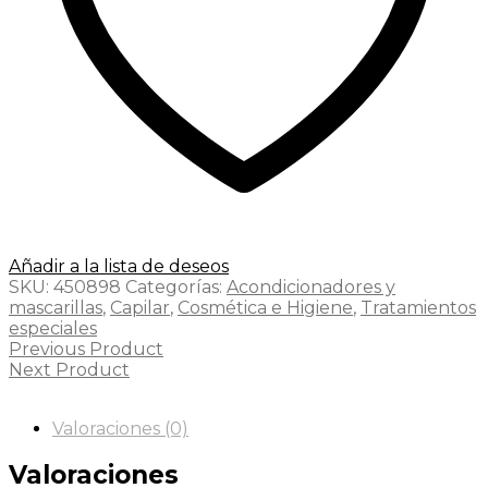
Añadir a la lista de deseos
SKU:
450898
Categorías:
Acondicionadores y
mascarillas
,
Capilar
,
Cosmética e Higiene
,
Tratamientos
especiales
Previous Product
Next Product
Valoraciones (0)
Valoraciones