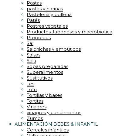
Pastas
pastas y harinas
Pasteleria y bolleria
Patés
Postres vegetales
Productos Japoneses y macrobiotica
Propoleos
Sal
Salchichas y embutidos
Salsas
Soja
Sopas preparadas
Superalimentos
Sustitutivos
Tes
Tofu
Tortillas y bases
Tortitas
Vinagres
vinagres y condimentos
Zumos
ALIMENTACIÓN BEBES & INFANTIL
Cereales infantiles
Galletas infantiles