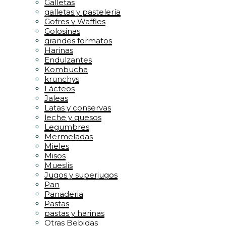
Galletas
galletas y pastelería
Gofres y Waffles
Golosinas
grandes formatos
Harinas
Endulzantes
Kombucha
krunchys
Lácteos
Jaleas
Latas y conservas
leche y quesos
Legumbres
Mermeladas
Mieles
Misos
Mueslis
Jugos y superjugos
Pan
Panaderia
Pastas
pastas y harinas
Otras Bebidas