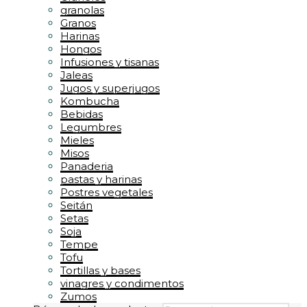
granolas
Granos
Harinas
Hongos
Infusiones y tisanas
Jaleas
Jugos y superjugos
Kombucha
Bebidas
Legumbres
Mieles
Misos
Panaderia
pastas y harinas
Postres vegetales
Seitán
Setas
Soja
Tempe
Tofu
Tortillas y bases
vinagres y condimentos
Zumos