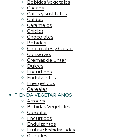
Bebidas Vegetales
Cacaos
Cafés y sustitutos
Caldos
Caramelos
Chicles
Chocolates
Bebidas
Chocolates y Cacao
Conservas
Cremas de untar
Dulces
Encurtidos
Endulzantes
Energéticos
Cereales
TIENDA VEGETARIANOS
Arroces
Bebidas Vegetales
Cereales
Encurtidos
Endulzantes
Frutas deshidratadas
Graneles