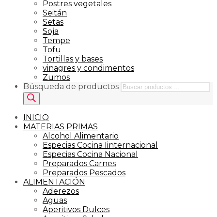
Postres vegetales
Seitán
Setas
Soja
Tempe
Tofu
Tortillas y bases
vinagres y condimentos
Zumos
Búsqueda de productos
INICIO
MATERIAS PRIMAS
Alcohol Alimentario
Especias Cocina Iinternacional
Especias Cocina Nacional
Preparados Carnes
Preparados Pescados
ALIMENTACIÓN
Aderezos
Aguas
Aperitivos Dulces