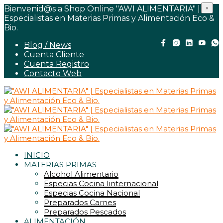
Bienvenid@s a Shop Online "AWI ALIMENTARIA" |
×
Especialistas en Materias Primas y Alimentación Eco &
Bio.
Blog / News
Cuenta Cliente
Cuenta Registro
Contacto Web
INICIO
MATERIAS PRIMAS
Alcohol Alimentario
Especias Cocina Iinternacional
Especias Cocina Nacional
Preparados Carnes
Preparados Pescados
ALIMENTACIÓN