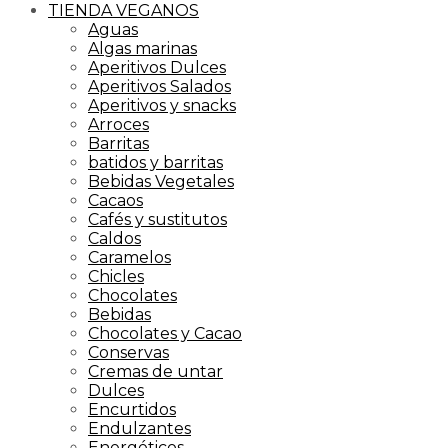
TIENDA VEGANOS
Aguas
Algas marinas
Aperitivos Dulces
Aperitivos Salados
Aperitivos y snacks
Arroces
Barritas
batidos y barritas
Bebidas Vegetales
Cacaos
Cafés y sustitutos
Caldos
Caramelos
Chicles
Chocolates
Bebidas
Chocolates y Cacao
Conservas
Cremas de untar
Dulces
Encurtidos
Endulzantes
Energéticos