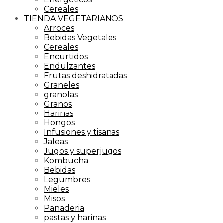
Cereales
TIENDA VEGETARIANOS
Arroces
Bebidas Vegetales
Cereales
Encurtidos
Endulzantes
Frutas deshidratadas
Graneles
granolas
Granos
Harinas
Hongos
Infusiones y tisanas
Jaleas
Jugos y superjugos
Kombucha
Bebidas
Legumbres
Mieles
Misos
Panaderia
pastas y harinas