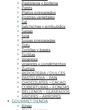
Pasteleria y bolleria
Patés
Platos preparados
Postres vegetales
Sal
Salchichas y embutidos
Salsas
Soja
Sopas preparadas
Tofu
Tortillas y bases
Tortitas
Vinagres
vinagres y condimentos
Zumos
REPOSTERIA / DULCES
PASTELERIA – PAN
CHOCOLATES – CACAO
COBERTURAS – FONDAS
RELLENOS – GLASEADOS
SIROPES – ARROPES
GOURMET TIENDA
Algas