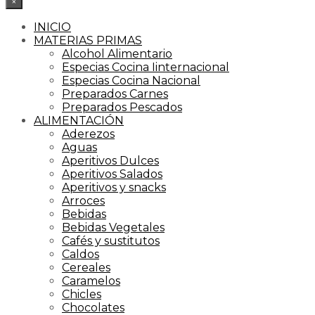
×
INICIO
MATERIAS PRIMAS
Alcohol Alimentario
Especias Cocina Iinternacional
Especias Cocina Nacional
Preparados Carnes
Preparados Pescados
ALIMENTACIÓN
Aderezos
Aguas
Aperitivos Dulces
Aperitivos Salados
Aperitivos y snacks
Arroces
Bebidas
Bebidas Vegetales
Cafés y sustitutos
Caldos
Cereales
Caramelos
Chicles
Chocolates