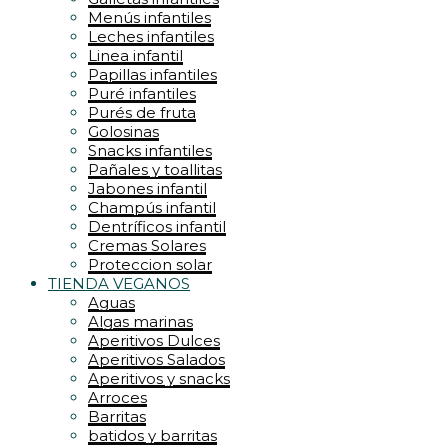
Menús infantiles
Leches infantiles
Linea infantil
Papillas infantiles
Puré infantiles
Purés de fruta
Golosinas
Snacks infantiles
Pañales y toallitas
Jabones infantil
Champús infantil
Dentríficos infantil
Cremas Solares
Proteccion solar
TIENDA VEGANOS
Aguas
Algas marinas
Aperitivos Dulces
Aperitivos Salados
Aperitivos y snacks
Arroces
Barritas
batidos y barritas