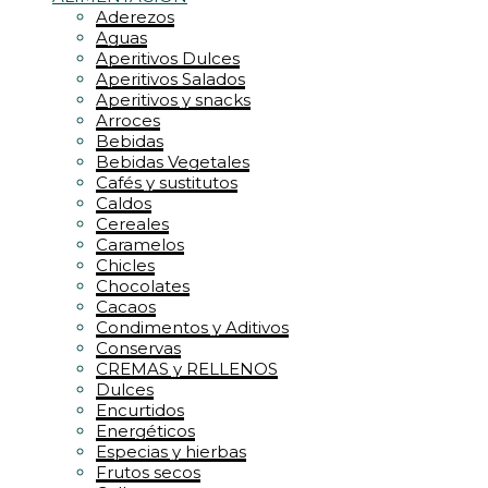
Aderezos
Aguas
Aperitivos Dulces
Aperitivos Salados
Aperitivos y snacks
Arroces
Bebidas
Bebidas Vegetales
Cafés y sustitutos
Caldos
Cereales
Caramelos
Chicles
Chocolates
Cacaos
Condimentos y Aditivos
Conservas
CREMAS y RELLENOS
Dulces
Encurtidos
Energéticos
Especias y hierbas
Frutos secos