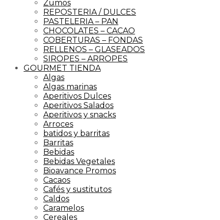
Zumos
REPOSTERIA / DULCES
PASTELERIA – PAN
CHOCOLATES – CACAO
COBERTURAS – FONDAS
RELLENOS – GLASEADOS
SIROPES – ARROPES
GOURMET TIENDA
Algas
Algas marinas
Aperitivos Dulces
Aperitivos Salados
Aperitivos y snacks
Arroces
batidos y barritas
Barritas
Bebidas
Bebidas Vegetales
Bioavance Promos
Cacaos
Cafés y sustitutos
Caldos
Caramelos
Cereales