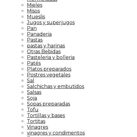
Mieles
Misos
Mueslis
Jugos y superjugos
Pan
Panaderia
Pastas
pastas y harinas
Otras Bebidas
Pasteleria y bolleria
Patés
Platos preparados
Postres vegetales
Sal
Salchichas y embutidos
Salsas
Soja
Sopas preparadas
Tofu
Tortillas y bases
Tortitas
Vinagres
vinagres y condimentos