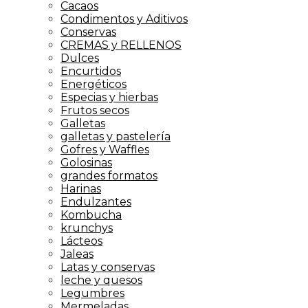
Cacaos
Condimentos y Aditivos
Conservas
CREMAS y RELLENOS
Dulces
Encurtidos
Energéticos
Especias y hierbas
Frutos secos
Galletas
galletas y pastelería
Gofres y Waffles
Golosinas
grandes formatos
Harinas
Endulzantes
Kombucha
krunchys
Lácteos
Jaleas
Latas y conservas
leche y quesos
Legumbres
Mermeladas