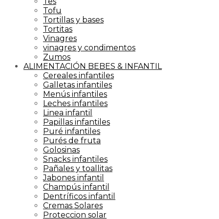
Tes
Tofu
Tortillas y bases
Tortitas
Vinagres
vinagres y condimentos
Zumos
ALIMENTACIÓN BEBES & INFANTIL
Cereales infantiles
Galletas infantiles
Menús infantiles
Leches infantiles
Linea infantil
Papillas infantiles
Puré infantiles
Purés de fruta
Golosinas
Snacks infantiles
Pañales y toallitas
Jabones infantil
Champús infantil
Dentríficos infantil
Cremas Solares
Proteccion solar