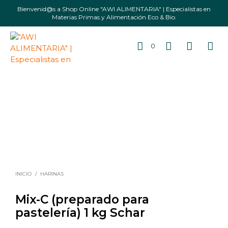
Bienvenid@s a Shop Online "AWI ALIMENTARIA" | Especialistas en
Materias Primas y Alimentación Eco & Bio.
0
INICIO
/
HARINAS
Mix-C (preparado para
pastelería) 1 kg Schar