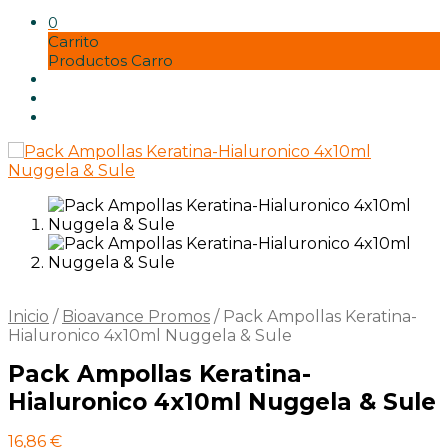
Misos
Panaderia
0
pastas y harinas
Carrito
Postres vegetales
Productos Carro
Seitán
Setas
Soja
Tempe
Tofu
Tortillas y bases
vinagres y condimentos
Zumos
Inicio
/
Bioavance Promos
/
Pack Ampollas Keratina-
Hialuronico 4x10ml Nuggela & Sule
Pack Ampollas Keratina-
Hialuronico 4x10ml Nuggela & Sule
16,86
€