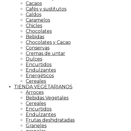
Cacaos
Cafés y sustitutos
Caldos
Caramelos
Chicles
Chocolates
Bebidas
Chocolates y Cacao
Conservas
Cremas de untar
Dulces
Encurtidos
Endulzantes
Energéticos
Cereales
TIENDA VEGETARIANOS
Arroces
Bebidas Vegetales
Cereales
Encurtidos
Endulzantes
Frutas deshidratadas
Graneles