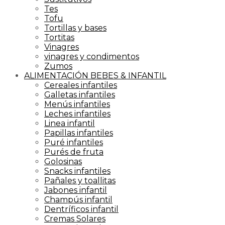
Tes
Tofu
Tortillas y bases
Tortitas
Vinagres
vinagres y condimentos
Zumos
ALIMENTACIÓN BEBES & INFANTIL
Cereales infantiles
Galletas infantiles
Menús infantiles
Leches infantiles
Linea infantil
Papillas infantiles
Puré infantiles
Purés de fruta
Golosinas
Snacks infantiles
Pañales y toallitas
Jabones infantil
Champús infantil
Dentríficos infantil
Cremas Solares