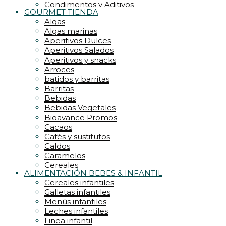
Condimentos y Aditivos
GOURMET TIENDA
Conservas
Algas
CREMAS y RELLENOS
Algas marinas
Dulces
Aperitivos Dulces
Encurtidos
Aperitivos Salados
Energéticos
Aperitivos y snacks
Especias y hierbas
Arroces
Frutos secos
batidos y barritas
Galletas
Barritas
galletas y pastelería
Bebidas
Gofres y Waffles
Bebidas Vegetales
Golosinas
Bioavance Promos
grandes formatos
Cacaos
Harinas
Cafés y sustitutos
Endulzantes
Caldos
Kombucha
Caramelos
krunchys
Cereales
Lácteos
ALIMENTACIÓN BEBES & INFANTIL
Frutas deshidratadas
Jaleas
Cereales infantiles
Frutos secos
Latas y conservas
Galletas infantiles
Mieles
leche y quesos
Menús infantiles
Jaleas
Legumbres
Leches infantiles
Levaduras
Mermeladas
Linea infantil
Jugos y superjugos
Mieles