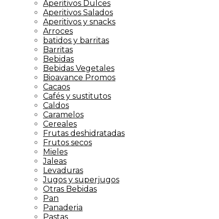
Aperitivos Dulces
Aperitivos Salados
Aperitivos y snacks
Arroces
batidos y barritas
Barritas
Bebidas
Bebidas Vegetales
Bioavance Promos
Cacaos
Cafés y sustitutos
Caldos
Caramelos
Cereales
Frutas deshidratadas
Frutos secos
Mieles
Jaleas
Levaduras
Jugos y superjugos
Otras Bebidas
Pan
Panaderia
Pastas