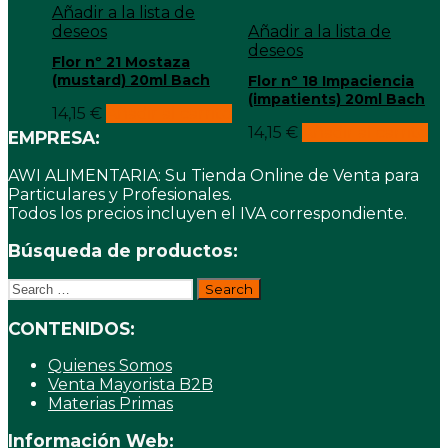
Añadir a la lista de
deseos
Añadir a la lista de
deseos
Flor nº 21 Mostaza
(mustard) 20ml Bach
Flor nº 18 Impaciencia
(impatients) 20ml Bach
14,15
€
Añadir al carrito
14,15
€
Añadir al carrito
EMPRESA:
AWI ALIMENTARIA: Su Tienda Online de Venta para
Particulares y Profesionales.
Todos los precios incluyen el IVA correspondiente.
Búsqueda de productos:
Search
for:
CONTENIDOS:
Quienes Somos
Venta Mayorista B2B
Materias Primas
Información Web: