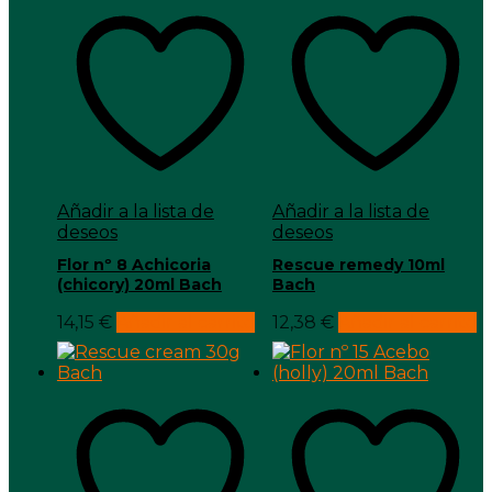
Añadir a la lista de
Añadir a la lista de
deseos
deseos
Flor nº 8 Achicoria
Rescue remedy 10ml
(chicory) 20ml Bach
Bach
14,15
€
Añadir al carrito
12,38
€
Añadir al carrito