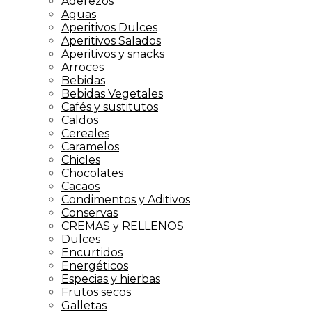
Aderezos
Aguas
Aperitivos Dulces
Aperitivos Salados
Aperitivos y snacks
Arroces
Bebidas
Bebidas Vegetales
Cafés y sustitutos
Caldos
Cereales
Caramelos
Chicles
Chocolates
Cacaos
Condimentos y Aditivos
Conservas
CREMAS y RELLENOS
Dulces
Encurtidos
Energéticos
Especias y hierbas
Frutos secos
Galletas