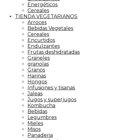
Energéticos
Cereales
TIENDA VEGETARIANOS
Arroces
Bebidas Vegetales
Cereales
Encurtidos
Endulzantes
Frutas deshidratadas
Graneles
granolas
Granos
Harinas
Hongos
Infusiones y tisanas
Jaleas
Jugos y superjugos
Kombucha
Bebidas
Legumbres
Mieles
Misos
Panaderia