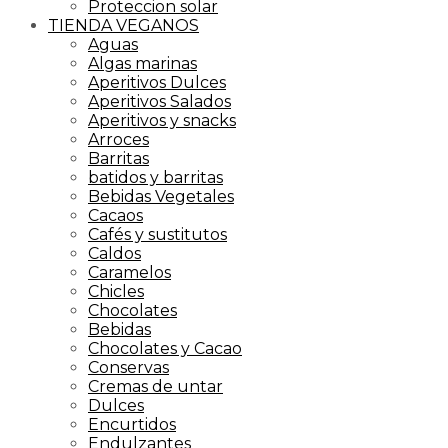
Proteccion solar
TIENDA VEGANOS
Aguas
Algas marinas
Aperitivos Dulces
Aperitivos Salados
Aperitivos y snacks
Arroces
Barritas
batidos y barritas
Bebidas Vegetales
Cacaos
Cafés y sustitutos
Caldos
Caramelos
Chicles
Chocolates
Bebidas
Chocolates y Cacao
Conservas
Cremas de untar
Dulces
Encurtidos
Endulzantes