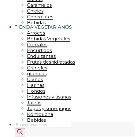
Zumos
REPOSTERIA / DULCES
Caramelos
PASTELERIA – PAN
Chicles
CHOCOLATES – CACAO
Chocolates
COBERTURAS – FONDAS
Bebidas
RELLENOS – GLASEADOS
TIENDA VEGETARIANOS
Chocolates y Cacao
SIROPES – ARROPES
Arroces
Conservas
Bebidas Vegetales
Cremas de untar
Cereales
Dulces
Encurtidos
Encurtidos
Endulzantes
Endulzantes
Frutas deshidratadas
Energéticos
Graneles
Cereales
granolas
Granos
Harinas
Hongos
Infusiones y tisanas
Jaleas
Jugos y superjugos
Kombucha
Bebidas
Búsqueda
Legumbres
de
Mieles
productos