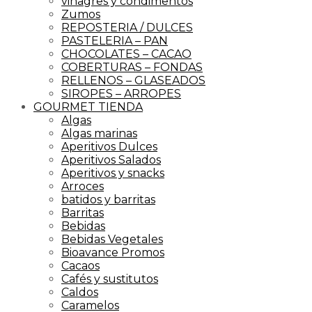
vinagres y condimentos
Zumos
REPOSTERIA / DULCES
PASTELERIA – PAN
CHOCOLATES – CACAO
COBERTURAS – FONDAS
RELLENOS – GLASEADOS
SIROPES – ARROPES
GOURMET TIENDA
Algas
Algas marinas
Aperitivos Dulces
Aperitivos Salados
Aperitivos y snacks
Arroces
batidos y barritas
Barritas
Bebidas
Bebidas Vegetales
Bioavance Promos
Cacaos
Cafés y sustitutos
Caldos
Caramelos