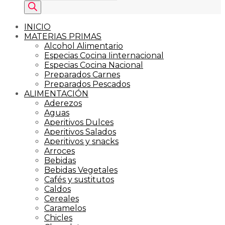
de
productos
INICIO
MATERIAS PRIMAS
Alcohol Alimentario
Especias Cocina Iinternacional
Especias Cocina Nacional
Preparados Carnes
Preparados Pescados
ALIMENTACIÓN
Aderezos
Aguas
Aperitivos Dulces
Aperitivos Salados
Aperitivos y snacks
Arroces
Bebidas
Bebidas Vegetales
Cafés y sustitutos
Caldos
Cereales
Caramelos
Chicles