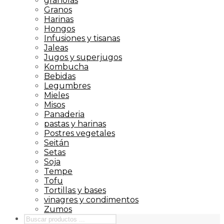
granolas
Granos
Harinas
Hongos
Infusiones y tisanas
Jaleas
Jugos y superjugos
Kombucha
Bebidas
Legumbres
Mieles
Misos
Panaderia
pastas y harinas
Postres vegetales
Seitán
Setas
Soja
Tempe
Tofu
Tortillas y bases
vinagres y condimentos
Zumos
Búsqueda