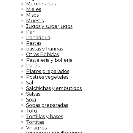
Mermeladas
Mieles
Misos
Mueslis
Jugos y superjugos
Pan
Panaderia
Pastas
pastas y harinas
Otras Bebidas
Pasteleria y bolleria
Patés
Platos preparados
Postres vegetales
Sal
Salchichas y embutidos
Salsas
Soja
Sopas preparadas
Tofu
Tortillas y bases
Tortitas
Vinagres