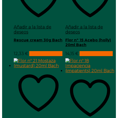
Añadir a la lista de
Añadir a la lista de
deseos
deseos
Rescue cream 30g Bach
Flor nº 15 Acebo (holly)
20ml Bach
12,33
€
Añadir al carrito
14,15
€
Añadir al carrito