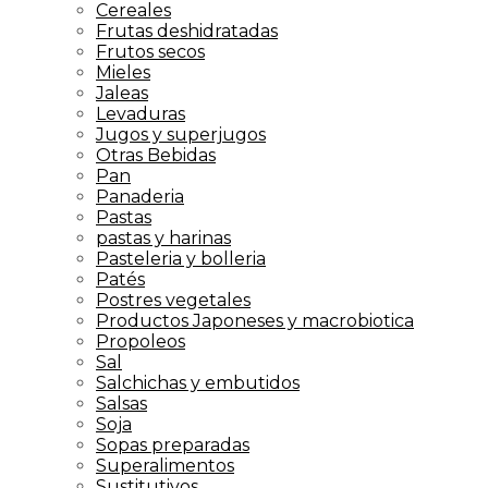
Cereales
Frutas deshidratadas
Frutos secos
Mieles
Jaleas
Levaduras
Jugos y superjugos
Otras Bebidas
Pan
Panaderia
Pastas
pastas y harinas
Pasteleria y bolleria
Patés
Postres vegetales
Productos Japoneses y macrobiotica
Propoleos
Sal
Salchichas y embutidos
Salsas
Soja
Sopas preparadas
Superalimentos
Sustitutivos