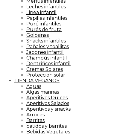
Menús infantiles
Leches infantiles
Linea infantil
Papillas infantiles
Puré infantiles
Purés de fruta
Golosinas
Snacks infantiles
Pañales y toallitas
Jabones infantil
Champús infantil
Dentríficos infantil
Cremas Solares
Proteccion solar
TIENDA VEGANOS
Aguas
Algas marinas
Aperitivos Dulces
Aperitivos Salados
Aperitivos y snacks
Arroces
Barritas
batidos y barritas
Bebidas Vegetales