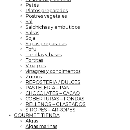
Patés
Platos preparados
Postres vegetales
Sal
Salchichas y embutidos
Salsas
Soja
Sopas preparadas
Tofu
Tortillas y bases
Tortitas
Vinagres
vinagres y condimentos
Zumos
REPOSTERIA / DULCES
PASTELERIA – PAN
CHOCOLATES – CACAO
COBERTURAS – FONDAS
RELLENOS – GLASEADOS
SIROPES – ARROPES
GOURMET TIENDA
Algas
Algas marinas