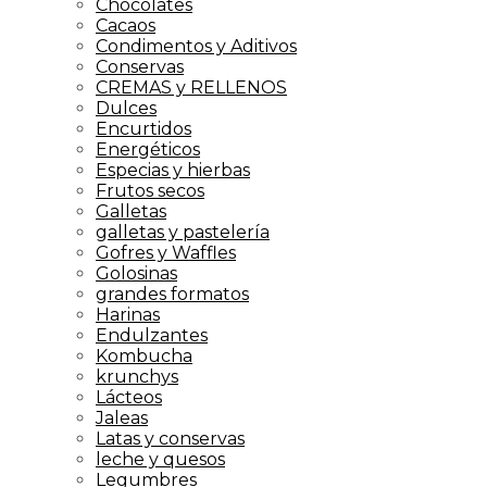
Chocolates
Cacaos
Condimentos y Aditivos
Conservas
CREMAS y RELLENOS
Dulces
Encurtidos
Energéticos
Especias y hierbas
Frutos secos
Galletas
galletas y pastelería
Gofres y Waffles
Golosinas
grandes formatos
Harinas
Endulzantes
Kombucha
krunchys
Lácteos
Jaleas
Latas y conservas
leche y quesos
Legumbres