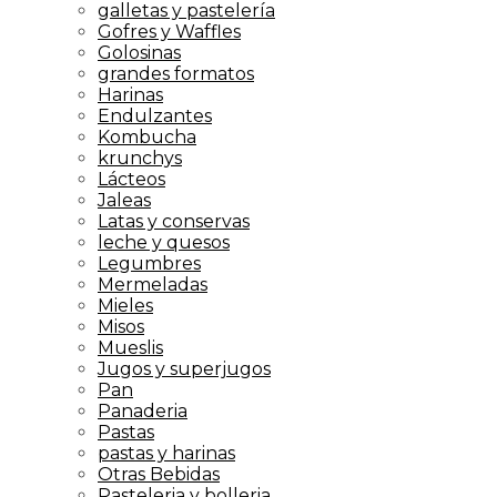
galletas y pastelería
Gofres y Waffles
Golosinas
grandes formatos
Harinas
Endulzantes
Kombucha
krunchys
Lácteos
Jaleas
Latas y conservas
leche y quesos
Legumbres
Mermeladas
Mieles
Misos
Mueslis
Jugos y superjugos
Pan
Panaderia
Pastas
pastas y harinas
Otras Bebidas
Pasteleria y bolleria