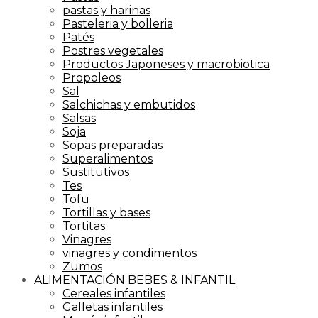
pastas y harinas
Pasteleria y bolleria
Patés
Postres vegetales
Productos Japoneses y macrobiotica
Propoleos
Sal
Salchichas y embutidos
Salsas
Soja
Sopas preparadas
Superalimentos
Sustitutivos
Tes
Tofu
Tortillas y bases
Tortitas
Vinagres
vinagres y condimentos
Zumos
ALIMENTACIÓN BEBES & INFANTIL
Cereales infantiles
Galletas infantiles