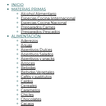
INICIO
MATERIAS PRIMAS
Alcohol Alimentario
Especias Cocina Iinternacional
Especias Cocina Nacional
Preparados Carnes
Preparados Pescados
ALIMENTACIÓN
Aderezos
Aguas
Aperitivos Dulces
Aperitivos Salados
Aperitivos y snacks
Arroces
Bebidas
Bebidas Vegetales
Cafés y sustitutos
Caldos
Cereales
Caramelos
Chicles
Chocolates
Cacaos