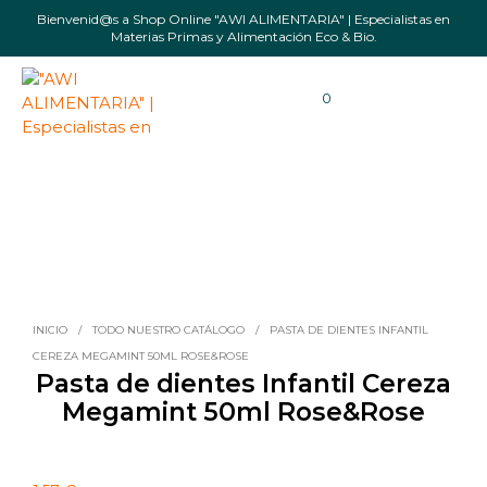
Bienvenid@s a Shop Online "AWI ALIMENTARIA" | Especialistas en
Materias Primas y Alimentación Eco & Bio.
0
INICIO
/
TODO NUESTRO CATÁLOGO
/
PASTA DE DIENTES INFANTIL
CEREZA MEGAMINT 50ML ROSE&ROSE
Pasta de dientes Infantil Cereza
Megamint 50ml Rose&Rose