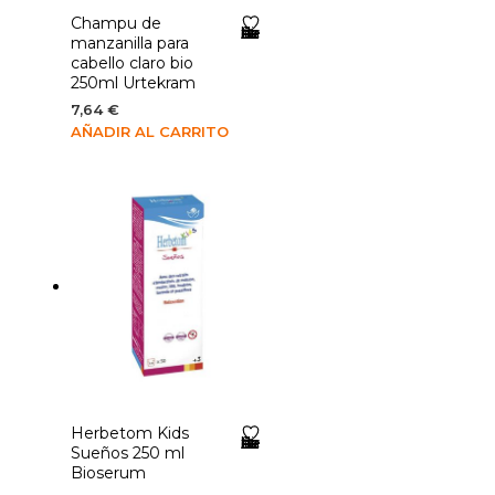
Champu de
Añadir a la lista de deseos
manzanilla para
cabello claro bio
250ml Urtekram
7,64
€
AÑADIR AL CARRITO
Herbetom Kids
Añadir a la lista de deseos
Sueños 250 ml
Bioserum