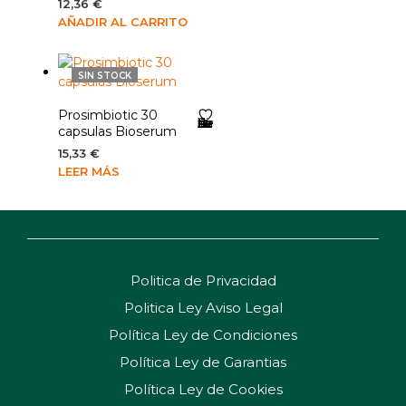
12,36
€
AÑADIR AL CARRITO
SIN STOCK
Prosimbiotic 30
Añadir a la lista de deseos
capsulas Bioserum
15,33
€
LEER MÁS
Politica de Privacidad
Politica Ley Aviso Legal
Política Ley de Condiciones
Política Ley de Garantias
Política Ley de Cookies