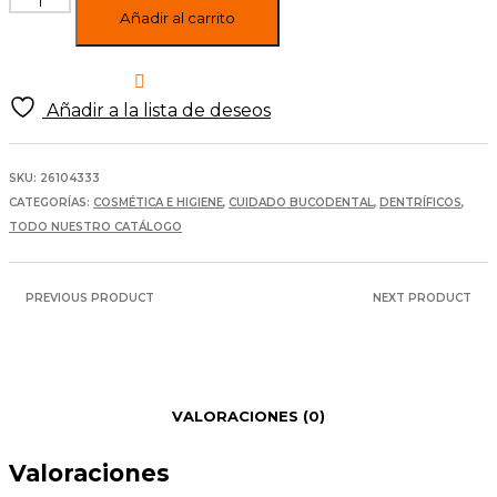
dental
Añadir al carrito
Blanqueadora
con
carbon
Bio
Añadir a la lista de deseos
75ml
EcoDenta
cantidad
SKU:
26104333
CATEGORÍAS:
COSMÉTICA E HIGIENE
,
CUIDADO BUCODENTAL
,
DENTRÍFICOS
,
TODO NUESTRO CATÁLOGO
PREVIOUS PRODUCT
NEXT PRODUCT
VALORACIONES (0)
Valoraciones