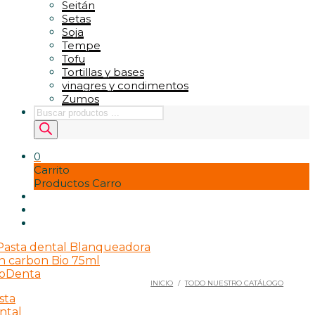
Seitán
Setas
Soja
Tempe
Tofu
Tortillas y bases
vinagres y condimentos
Zumos
Búsqueda
de
productos
0
Carrito
Productos Carro
INICIO
/
TODO NUESTRO CATÁLOGO