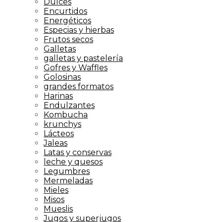
Dulces
Encurtidos
Energéticos
Especias y hierbas
Frutos secos
Galletas
galletas y pastelería
Gofres y Waffles
Golosinas
grandes formatos
Harinas
Endulzantes
Kombucha
krunchys
Lácteos
Jaleas
Latas y conservas
leche y quesos
Legumbres
Mermeladas
Mieles
Misos
Mueslis
Jugos y superjugos