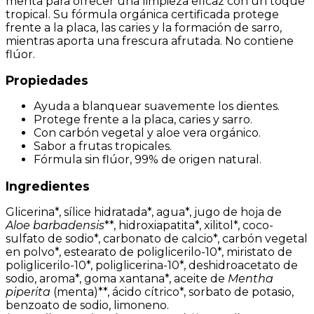
menta para ofrecer una limpieza eficaz con un toque
tropical. Su fórmula orgánica certificada protege
frente a la placa, las caries y la formación de sarro,
mientras aporta una frescura afrutada. No contiene
flúor.
Propiedades
Ayuda a blanquear suavemente los dientes.
Protege frente a la placa, caries y sarro.
Con carbón vegetal y aloe vera orgánico.
Sabor a frutas tropicales.
Fórmula sin flúor, 99% de origen natural.
Ingredientes
Glicerina*, sílice hidratada*, agua*, jugo de hoja de
Aloe barbadensis
**, hidroxiapatita*, xilitol*, coco-
sulfato de sodio*, carbonato de calcio*, carbón vegetal
en polvo*, estearato de poliglicerilo-10*, miristato de
poliglicerilo-10*, poliglicerina-10*, deshidroacetato de
sodio, aroma*, goma xantana*, aceite de
Mentha
piperita
(menta)**, ácido cítrico*, sorbato de potasio,
benzoato de sodio, limoneno.