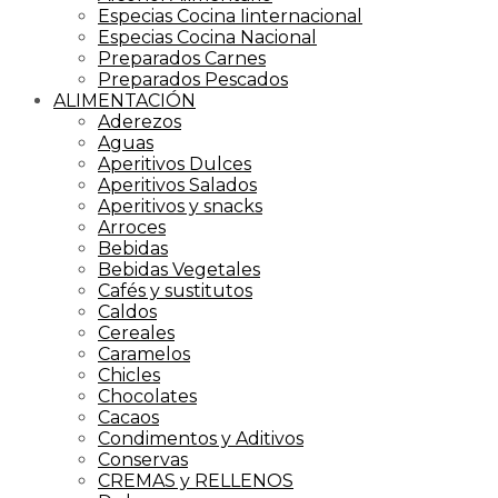
Especias Cocina Iinternacional
Especias Cocina Nacional
Preparados Carnes
Preparados Pescados
ALIMENTACIÓN
Aderezos
Aguas
Aperitivos Dulces
Aperitivos Salados
Aperitivos y snacks
Arroces
Bebidas
Bebidas Vegetales
Cafés y sustitutos
Caldos
Cereales
Caramelos
Chicles
Chocolates
Cacaos
Condimentos y Aditivos
Conservas
CREMAS y RELLENOS