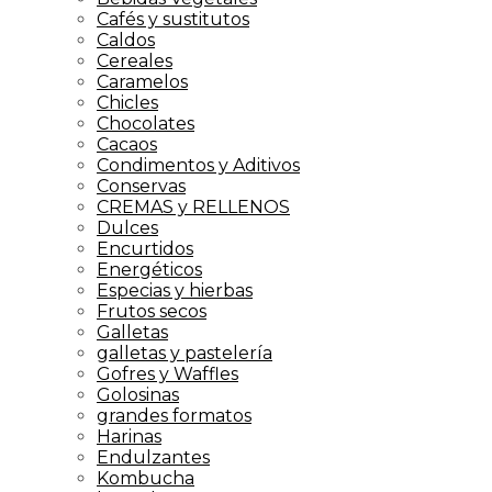
Cafés y sustitutos
Caldos
Cereales
Caramelos
Chicles
Chocolates
Cacaos
Condimentos y Aditivos
Conservas
CREMAS y RELLENOS
Dulces
Encurtidos
Energéticos
Especias y hierbas
Frutos secos
Galletas
galletas y pastelería
Gofres y Waffles
Golosinas
grandes formatos
Harinas
Endulzantes
Kombucha