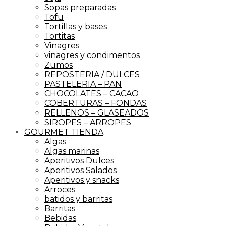
Sopas preparadas
Tofu
Tortillas y bases
Tortitas
Vinagres
vinagres y condimentos
Zumos
REPOSTERIA / DULCES
PASTELERIA – PAN
CHOCOLATES – CACAO
COBERTURAS – FONDAS
RELLENOS – GLASEADOS
SIROPES – ARROPES
GOURMET TIENDA
Algas
Algas marinas
Aperitivos Dulces
Aperitivos Salados
Aperitivos y snacks
Arroces
batidos y barritas
Barritas
Bebidas