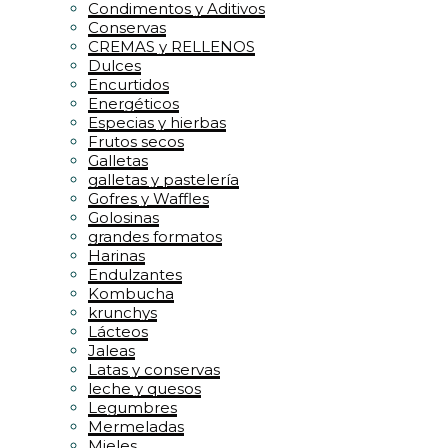
Condimentos y Aditivos
Conservas
CREMAS y RELLENOS
Dulces
Encurtidos
Energéticos
Especias y hierbas
Frutos secos
Galletas
galletas y pastelería
Gofres y Waffles
Golosinas
grandes formatos
Harinas
Endulzantes
Kombucha
krunchys
Lácteos
Jaleas
Latas y conservas
leche y quesos
Legumbres
Mermeladas
Mieles