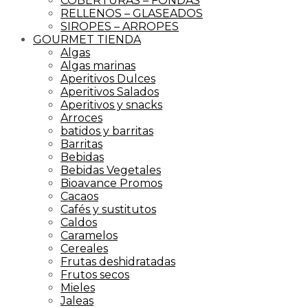
COBERTURAS – FONDAS
RELLENOS – GLASEADOS
SIROPES – ARROPES
GOURMET TIENDA
Algas
Algas marinas
Aperitivos Dulces
Aperitivos Salados
Aperitivos y snacks
Arroces
batidos y barritas
Barritas
Bebidas
Bebidas Vegetales
Bioavance Promos
Cacaos
Cafés y sustitutos
Caldos
Caramelos
Cereales
Frutas deshidratadas
Frutos secos
Mieles
Jaleas