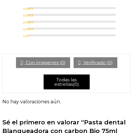
Valorado con
5
de 5
Valorado con
4
de 5
Valorado
con
3
de 5
Valorado
con
2
de 5
Valorado
con
1
de
5
Con imágenes (
0
)
Verificado (
0
)
Todas las
estrellas(
0
)
No hay valoraciones aún.
Sé el primero en valorar “Pasta dental
Blanqueadora con carbon Bio 75ml