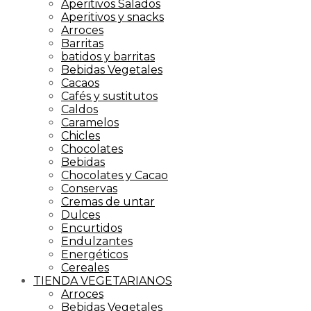
Aperitivos Salados
Aperitivos y snacks
Arroces
Barritas
batidos y barritas
Bebidas Vegetales
Cacaos
Cafés y sustitutos
Caldos
Caramelos
Chicles
Chocolates
Bebidas
Chocolates y Cacao
Conservas
Cremas de untar
Dulces
Encurtidos
Endulzantes
Energéticos
Cereales
TIENDA VEGETARIANOS
Arroces
Bebidas Vegetales