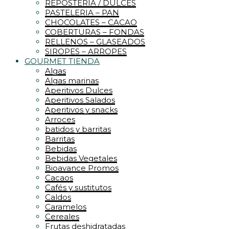
REPOSTERIA / DULCES
PASTELERIA – PAN
CHOCOLATES – CACAO
COBERTURAS – FONDAS
RELLENOS – GLASEADOS
SIROPES – ARROPES
GOURMET TIENDA
Algas
Algas marinas
Aperitivos Dulces
Aperitivos Salados
Aperitivos y snacks
Arroces
batidos y barritas
Barritas
Bebidas
Bebidas Vegetales
Bioavance Promos
Cacaos
Cafés y sustitutos
Caldos
Caramelos
Cereales
Frutas deshidratadas