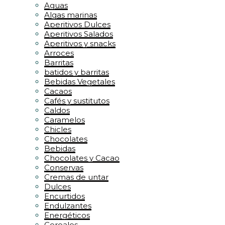
Aguas
Algas marinas
Aperitivos Dulces
Aperitivos Salados
Aperitivos y snacks
Arroces
Barritas
batidos y barritas
Bebidas Vegetales
Cacaos
Cafés y sustitutos
Caldos
Caramelos
Chicles
Chocolates
Bebidas
Chocolates y Cacao
Conservas
Cremas de untar
Dulces
Encurtidos
Endulzantes
Energéticos
Cereales