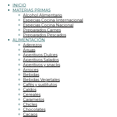
INICIO
MATERIAS PRIMAS
Alcohol Alimentario
Especias Cocina Iinternacional
Especias Cocina Nacional
Preparados Carnes
Preparados Pescados
ALIMENTACIÓN
Aderezos
Aguas
Aperitivos Dulces
Aperitivos Salados
Aperitivos y snacks
Arroces
Bebidas
Bebidas Vegetales
Cafés y sustitutos
Caldos
Cereales
Caramelos
Chicles
Chocolates
Cacaos