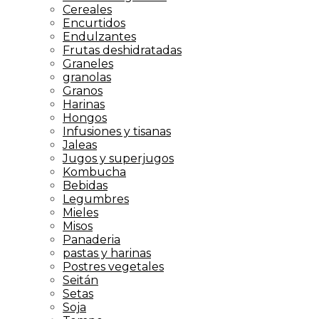
Cereales
Encurtidos
Endulzantes
Frutas deshidratadas
Graneles
granolas
Granos
Harinas
Hongos
Infusiones y tisanas
Jaleas
Jugos y superjugos
Kombucha
Bebidas
Legumbres
Mieles
Misos
Panaderia
pastas y harinas
Postres vegetales
Seitán
Setas
Soja