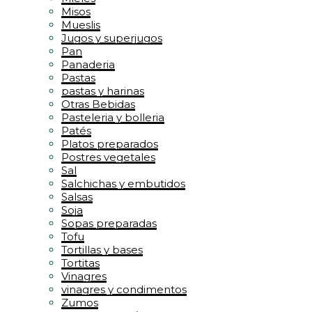
Misos
Mueslis
Jugos y superjugos
Pan
Panaderia
Pastas
pastas y harinas
Otras Bebidas
Pasteleria y bolleria
Patés
Platos preparados
Postres vegetales
Sal
Salchichas y embutidos
Salsas
Soja
Sopas preparadas
Tofu
Tortillas y bases
Tortitas
Vinagres
vinagres y condimentos
Zumos