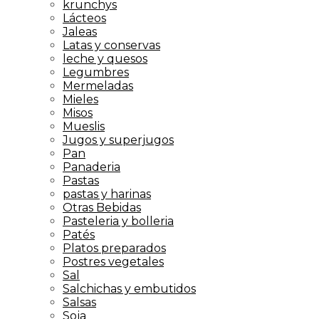
krunchys
Lácteos
Jaleas
Latas y conservas
leche y quesos
Legumbres
Mermeladas
Mieles
Misos
Mueslis
Jugos y superjugos
Pan
Panaderia
Pastas
pastas y harinas
Otras Bebidas
Pasteleria y bolleria
Patés
Platos preparados
Postres vegetales
Sal
Salchichas y embutidos
Salsas
Soja