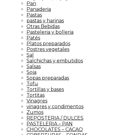
Pan
Panaderia
Pastas
pastas y harinas
Otras Bebidas
Pasteleria y bolleria
Patés
Platos preparados
Postres vegetales
Sal
Salchichas y embutidos
Salsas
Soja
Sopas preparadas
Tofu
Tortillas y bases
Tortitas
Vinagres
vinagres y condimentos
Zumos
REPOSTERIA / DULCES
PASTELERIA – PAN
CHOCOLATES – CACAO