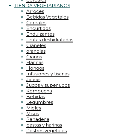
TIENDA VEGETARIANOS
Arroces
Bebidas Vegetales
Cereales
Encurtidos
Endulzantes
Frutas deshidratadas
Graneles
granolas
Granos
Harinas
Hongos
Infusiones y tisanas
Jaleas
Jugos y superjugos
Kombucha
Bebidas
Legumbres
Mieles
Misos
Panaderia
pastas y harinas
Postres vegetales