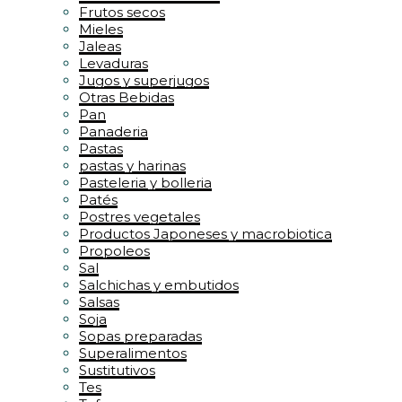
Frutos secos
Mieles
Jaleas
Levaduras
Jugos y superjugos
Otras Bebidas
Pan
Panaderia
Pastas
pastas y harinas
Pasteleria y bolleria
Patés
Postres vegetales
Productos Japoneses y macrobiotica
Propoleos
Sal
Salchichas y embutidos
Salsas
Soja
Sopas preparadas
Superalimentos
Sustitutivos
Tes