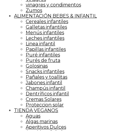
vinagres y condimentos
Zumos
ALIMENTACIÓN BEBES & INFANTIL
Cereales infantiles
Galletas infantiles
Menús infantiles
Leches infantiles
Linea infantil
Papillas infantiles
Puré infantiles
Purés de fruta
Golosinas
Snacks infantiles
Pañales y toallitas
Jabones infantil
Champús infantil
Dentríficos infantil
Cremas Solares
Proteccion solar
TIENDA VEGANOS
Aguas
Algas marinas
Aperitivos Dulces