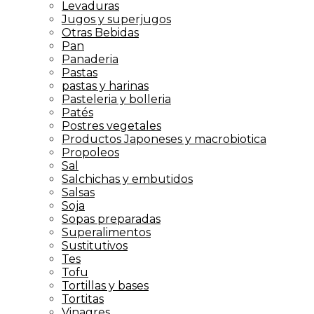
Levaduras
Jugos y superjugos
Otras Bebidas
Pan
Panaderia
Pastas
pastas y harinas
Pasteleria y bolleria
Patés
Postres vegetales
Productos Japoneses y macrobiotica
Propoleos
Sal
Salchichas y embutidos
Salsas
Soja
Sopas preparadas
Superalimentos
Sustitutivos
Tes
Tofu
Tortillas y bases
Tortitas
Vinagres