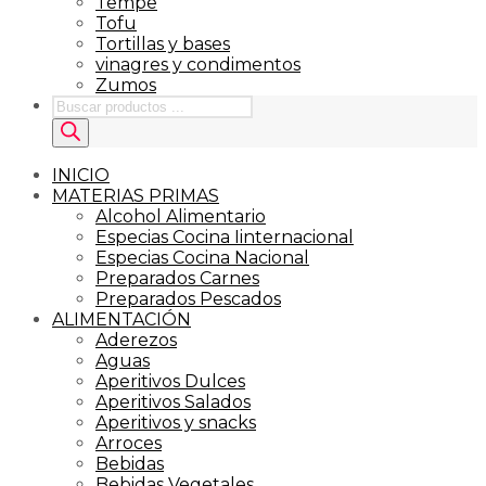
Tempe
Tofu
Tortillas y bases
vinagres y condimentos
Zumos
Búsqueda
de
productos
INICIO
MATERIAS PRIMAS
Alcohol Alimentario
Especias Cocina Iinternacional
Especias Cocina Nacional
Preparados Carnes
Preparados Pescados
ALIMENTACIÓN
Aderezos
Aguas
Aperitivos Dulces
Aperitivos Salados
Aperitivos y snacks
Arroces
Bebidas
Bebidas Vegetales