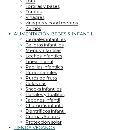
Tofu
Tortillas y bases
Tortitas
Vinagres
vinagres y condimentos
Zumos
ALIMENTACIÓN BEBES & INFANTIL
Cereales infantiles
Galletas infantiles
Menús infantiles
Leches infantiles
Linea infantil
Papillas infantiles
Puré infantiles
Purés de fruta
Golosinas
Snacks infantiles
Pañales y toallitas
Jabones infantil
Champús infantil
Dentríficos infantil
Cremas Solares
Proteccion solar
TIENDA VEGANOS