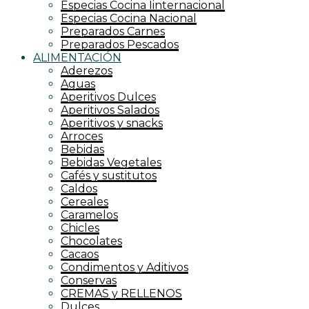
Especias Cocina Iinternacional
Especias Cocina Nacional
Preparados Carnes
Preparados Pescados
ALIMENTACIÓN
Aderezos
Aguas
Aperitivos Dulces
Aperitivos Salados
Aperitivos y snacks
Arroces
Bebidas
Bebidas Vegetales
Cafés y sustitutos
Caldos
Cereales
Caramelos
Chicles
Chocolates
Cacaos
Condimentos y Aditivos
Conservas
CREMAS y RELLENOS
Dulces