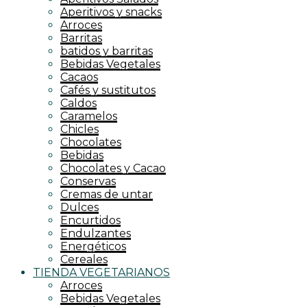
Aperitivos y snacks
Arroces
Barritas
batidos y barritas
Bebidas Vegetales
Cacaos
Cafés y sustitutos
Caldos
Caramelos
Chicles
Chocolates
Bebidas
Chocolates y Cacao
Conservas
Cremas de untar
Dulces
Encurtidos
Endulzantes
Energéticos
Cereales
TIENDA VEGETARIANOS
Arroces
Bebidas Vegetales