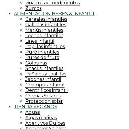
vinagres y condimentos
Zumos
ALIMENTACIÓN BEBES & INFANTIL
Cereales infantiles
Galletas infantiles
Menús infantiles
Leches infantiles
Linea infantil
Papillas infantiles
Puré infantiles
Purés de fruta
Golosinas
Snacks infantiles
Pañales y toallitas
Jabones infantil
Champús infantil
Dentríficos infantil
Cremas Solares
Proteccion solar
TIENDA VEGANOS
Aguas
Algas marinas
Aperitivos Dulces
Aperitivos Salados