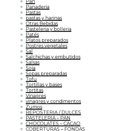
Pan
Panaderia
Pastas
pastas y harinas
Otras Bebidas
Pasteleria y bolleria
Patés
Platos preparados
Postres vegetales
Sal
Salchichas y embutidos
Salsas
Soja
Sopas preparadas
Tofu
Tortillas y bases
Tortitas
Vinagres
vinagres y condimentos
Zumos
REPOSTERIA / DULCES
PASTELERIA – PAN
CHOCOLATES – CACAO
COBERTURAS – FONDAS