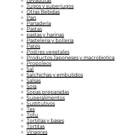
Levaduras
Jugos y superjugos
Otras Bebidas
Pan
Panaderia
Pastas
pastas y harinas
Pasteleria y bolleria
Patés
Postres vegetales
Productos Japoneses y macrobiotica
Propoleos
Sal
Salchichas y embutidos
Salsas
Soja
Sopas preparadas
Superalimentos
Sustitutivos
Tes
Tofu
Tortillas y bases
Tortitas
Vinagres