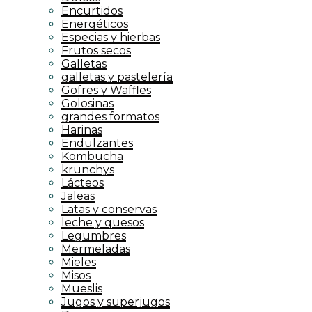
Encurtidos
Energéticos
Especias y hierbas
Frutos secos
Galletas
galletas y pastelería
Gofres y Waffles
Golosinas
grandes formatos
Harinas
Endulzantes
Kombucha
krunchys
Lácteos
Jaleas
Latas y conservas
leche y quesos
Legumbres
Mermeladas
Mieles
Misos
Mueslis
Jugos y superjugos