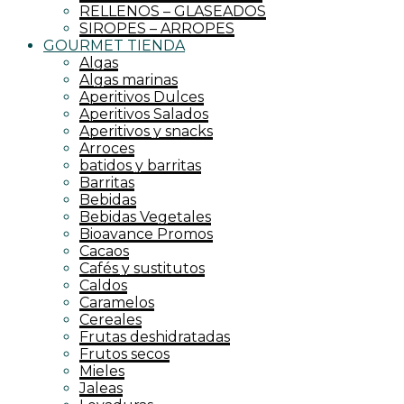
RELLENOS – GLASEADOS
SIROPES – ARROPES
GOURMET TIENDA
Algas
Algas marinas
Aperitivos Dulces
Aperitivos Salados
Aperitivos y snacks
Arroces
batidos y barritas
Barritas
Bebidas
Bebidas Vegetales
Bioavance Promos
Cacaos
Cafés y sustitutos
Caldos
Caramelos
Cereales
Frutas deshidratadas
Frutos secos
Mieles
Jaleas