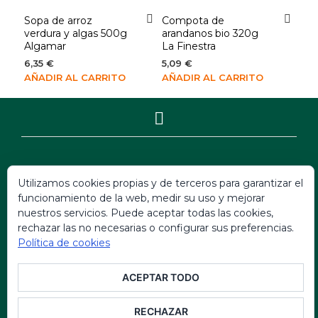
Sopa de arroz
Compota de
verdura y algas 500g
arandanos bio 320g
Algamar
La Finestra
6,35
€
5,09
€
AÑADIR AL CARRITO
AÑADIR AL CARRITO
Politica de Privacidad
Utilizamos cookies propias y de terceros para garantizar el
Politica Ley Aviso Legal
funcionamiento de la web, medir su uso y mejorar
Política Ley de Condiciones
nuestros servicios. Puede aceptar todas las cookies,
rechazar las no necesarias o configurar sus preferencias.
Política Ley de Garantias
Política de cookies
Política Ley de Cookies
ACEPTAR TODO
© 2026 AWI ALIMENTARIA · Materias Primas y
Soluciones Clean Label para Alimentación
RECHAZAR