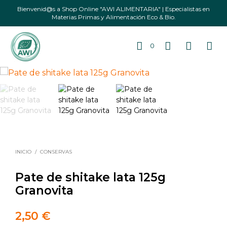
Bienvenid@s a Shop Online "AWI ALIMENTARIA" | Especialistas en
Materias Primas y Alimentación Eco & Bio.
0
INICIO
/
CONSERVAS
Pate de shitake lata 125g
Granovita
2,50
€