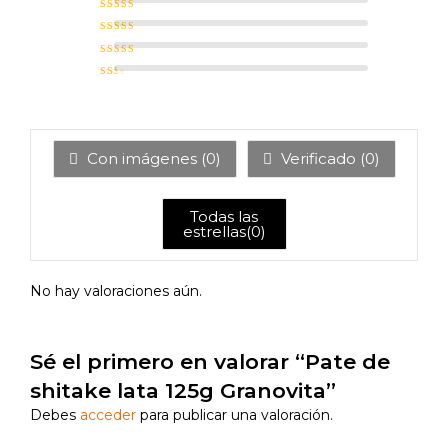
Valorado con
4
de 5
Valorado
con
3
de 5
Valorad
o con
2
de 5
Val
ora
do
con
1
de
5
Con imágenes (
0
)
Verificado (
0
)
Todas las
estrellas(
0
)
No hay valoraciones aún.
Sé el primero en valorar “Pate de
shitake lata 125g Granovita”
Debes
acceder
para publicar una valoración.