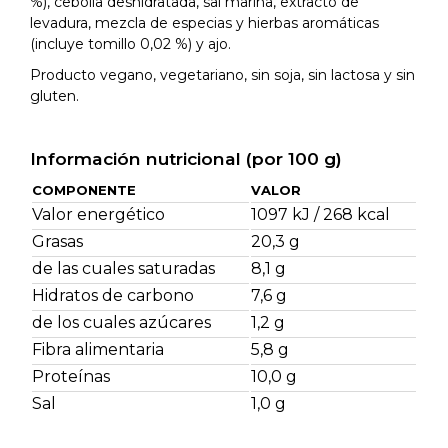
%), cebolla deshidratada, sal marina, extracto de
levadura, mezcla de especias y hierbas aromáticas
(incluye tomillo 0,02 %) y ajo.
Producto vegano, vegetariano, sin soja, sin lactosa y sin
gluten.
Información nutricional (por 100 g)
COMPONENTE
VALOR
Valor energético
1097 kJ / 268 kcal
Grasas
20,3 g
de las cuales saturadas
8,1 g
Hidratos de carbono
7,6 g
de los cuales azúcares
1,2 g
Fibra alimentaria
5,8 g
Proteínas
10,0 g
Sal
1,0 g