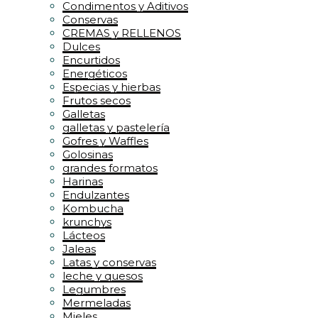
Condimentos y Aditivos
Conservas
CREMAS y RELLENOS
Dulces
Encurtidos
Energéticos
Especias y hierbas
Frutos secos
Galletas
galletas y pastelería
Gofres y Waffles
Golosinas
grandes formatos
Harinas
Endulzantes
Kombucha
krunchys
Lácteos
Jaleas
Latas y conservas
leche y quesos
Legumbres
Mermeladas
Mieles