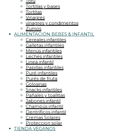
Tofu
Tortillas y bases
Tortitas
Vinagres
vinagres y condimentos
Zumos
ALIMENTACIÓN BEBES & INFANTIL
Cereales infantiles
Galletas infantiles
Menús infantiles
Leches infantiles
Linea infantil
Papillas infantiles
Puré infantiles
Purés de fruta
Golosinas
Snacks infantiles
Pañales y toallitas
Jabones infantil
Champús infantil
Dentríficos infantil
Cremas Solares
Proteccion solar
TIENDA VEGANOS