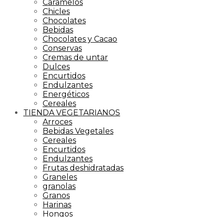
Caramelos
Chicles
Chocolates
Bebidas
Chocolates y Cacao
Conservas
Cremas de untar
Dulces
Encurtidos
Endulzantes
Energéticos
Cereales
TIENDA VEGETARIANOS
Arroces
Bebidas Vegetales
Cereales
Encurtidos
Endulzantes
Frutas deshidratadas
Graneles
granolas
Granos
Harinas
Hongos