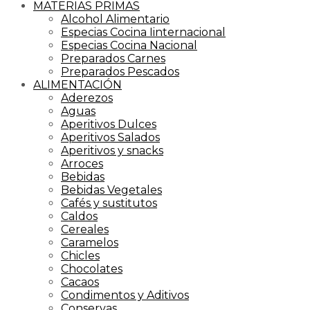
MATERIAS PRIMAS
Alcohol Alimentario
Especias Cocina Iinternacional
Especias Cocina Nacional
Preparados Carnes
Preparados Pescados
ALIMENTACIÓN
Aderezos
Aguas
Aperitivos Dulces
Aperitivos Salados
Aperitivos y snacks
Arroces
Bebidas
Bebidas Vegetales
Cafés y sustitutos
Caldos
Cereales
Caramelos
Chicles
Chocolates
Cacaos
Condimentos y Aditivos
Conservas