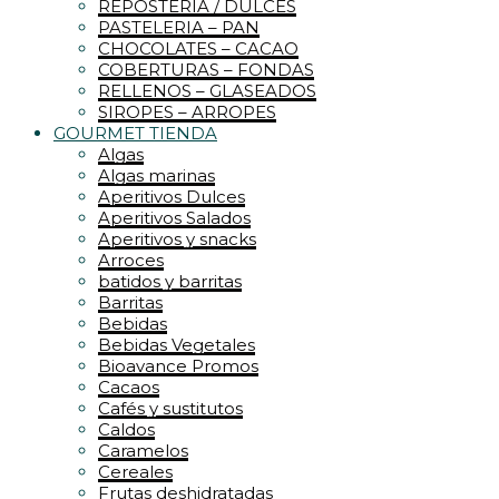
REPOSTERIA / DULCES
PASTELERIA – PAN
CHOCOLATES – CACAO
COBERTURAS – FONDAS
RELLENOS – GLASEADOS
SIROPES – ARROPES
GOURMET TIENDA
Algas
Algas marinas
Aperitivos Dulces
Aperitivos Salados
Aperitivos y snacks
Arroces
batidos y barritas
Barritas
Bebidas
Bebidas Vegetales
Bioavance Promos
Cacaos
Cafés y sustitutos
Caldos
Caramelos
Cereales
Frutas deshidratadas