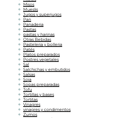
Misos
Mueslis
Jugos y superjugos
Pan
Panaderia
Pastas
pastas y harinas
Otras Bebidas
Pasteleria y bolleria
Patés
Platos preparados
Postres vegetales
Sal
Salchichas y embutidos
Salsas
Soja
Sopas preparadas
Tofu
Tortillas y bases
Tortitas
Vinagres
vinagres y condimentos
Zumos