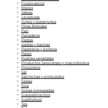
Frutos secos
Mieles
Jaleas
Levaduras
Jugos y superjugos
Otras Bebidas
Pan
Panaderia
Pastas
pastas y harinas
Pasteleria y bolleria
Patés
Postres vegetales
Productos Japoneses y macrobiotica
Propoleos
Sal
Salchichas y embutidos
Salsas
Soja
Sopas preparadas
Superalimentos
Sustitutivos
Tes