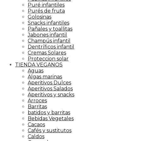
Puré infantiles
Purés de fruta
Golosinas
Snacks infantiles
Pañales y toallitas
Jabones infantil
Champús infantil
Dentríficos infantil
Cremas Solares
Proteccion solar
TIENDA VEGANOS
Aguas
Algas marinas
Aperitivos Dulces
Aperitivos Salados
Aperitivos y snacks
Arroces
Barritas
batidos y barritas
Bebidas Vegetales
Cacaos
Cafés y sustitutos
Caldos