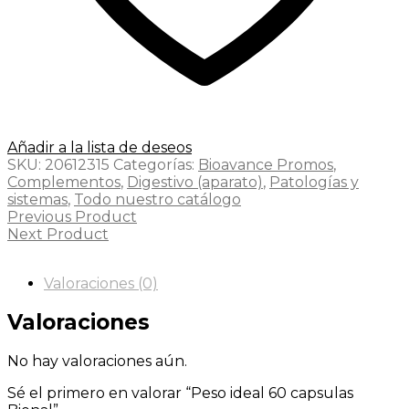
Añadir a la lista de deseos
SKU:
20612315
Categorías:
Bioavance Promos
,
Complementos
,
Digestivo (aparato)
,
Patologías y
sistemas
,
Todo nuestro catálogo
Previous Product
Next Product
Valoraciones (0)
Valoraciones
No hay valoraciones aún.
Sé el primero en valorar “Peso ideal 60 capsulas