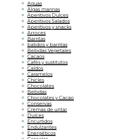
Aguas
Algas marinas
Aperitivos Dulces
Aperitivos Salados
Aperitivos y snacks
Arroces
Barritas
batidos y barritas
Bebidas Vegetales
Cacaos
Cafés y sustitutos
Caldos
Caramelos
Chicles
Chocolates
Bebidas
Chocolates y Cacao
Conservas
Cremas de untar
Dulces
Encurtidos
Endulzantes
Energéticos
Cereales