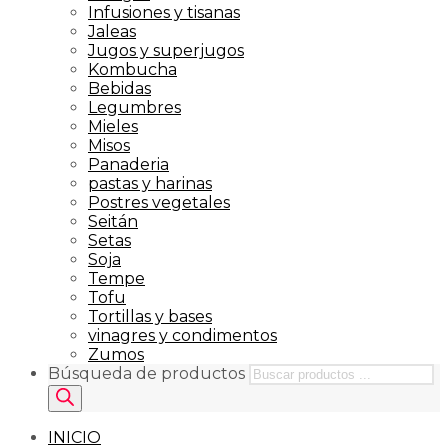
Infusiones y tisanas
Jaleas
Jugos y superjugos
Kombucha
Bebidas
Legumbres
Mieles
Misos
Panaderia
pastas y harinas
Postres vegetales
Seitán
Setas
Soja
Tempe
Tofu
Tortillas y bases
vinagres y condimentos
Zumos
Búsqueda de productos
INICIO