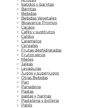
batidos y barritas
Barritas
Bebidas
Bebidas Vegetales
Bioavance Promos
Cacaos
Cafés y sustitutos
Caldos
Caramelos
Cereales
Frutas deshidratadas
Frutos secos
Mieles
Jaleas
Levaduras
Jugos y superjugos
Otras Bebidas
Pan
Panaderia
Pastas
pastas y harinas
Pasteleria y bolleria
Patés