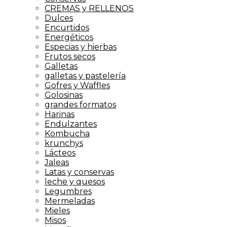
CREMAS y RELLENOS
Dulces
Encurtidos
Energéticos
Especias y hierbas
Frutos secos
Galletas
galletas y pastelería
Gofres y Waffles
Golosinas
grandes formatos
Harinas
Endulzantes
Kombucha
krunchys
Lácteos
Jaleas
Latas y conservas
leche y quesos
Legumbres
Mermeladas
Mieles
Misos