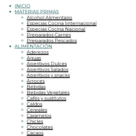
INICIO
MATERIAS PRIMAS
Alcohol Alimentario
Especias Cocina Iinternacional
Especias Cocina Nacional
Preparados Carnes
Preparados Pescados
ALIMENTACIÓN
Aderezos
Aguas
Aperitivos Dulces
Aperitivos Salados
Aperitivos y snacks
Arroces
Bebidas
Bebidas Vegetales
Cafés y sustitutos
Caldos
Cereales
Caramelos
Chicles
Chocolates
Cacaos