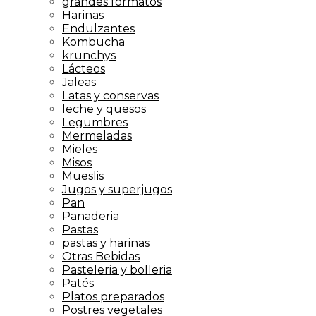
grandes formatos
Harinas
Endulzantes
Kombucha
krunchys
Lácteos
Jaleas
Latas y conservas
leche y quesos
Legumbres
Mermeladas
Mieles
Misos
Mueslis
Jugos y superjugos
Pan
Panaderia
Pastas
pastas y harinas
Otras Bebidas
Pasteleria y bolleria
Patés
Platos preparados
Postres vegetales