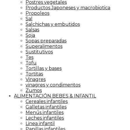
Postres vegetales
Productos Japoneses y macrobiotica
Propoleos
Sal
Salchichas y embutidos
Salsas
Soja
Sopas preparadas
Superalimentos
Sustitutivos
Tes
Tofu
Tortillas y bases
Tortitas
Vinagres
vinagres y condimentos
Zumos
ALIMENTACIÓN BEBES & INFANTIL
Cereales infantiles
Galletas infantiles
Menús infantiles
Leches infantiles
Linea infantil
Papillas infantiles