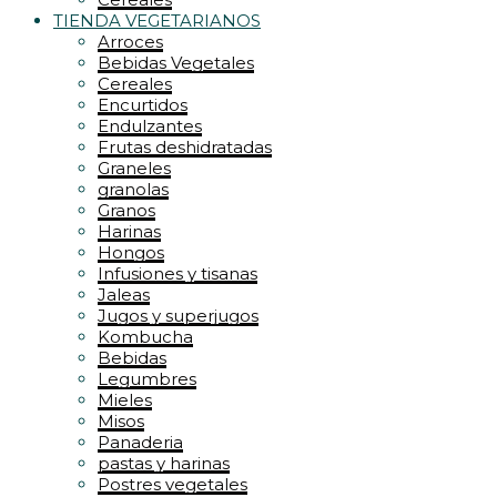
TIENDA VEGETARIANOS
Arroces
Bebidas Vegetales
Cereales
Encurtidos
Endulzantes
Frutas deshidratadas
Graneles
granolas
Granos
Harinas
Hongos
Infusiones y tisanas
Jaleas
Jugos y superjugos
Kombucha
Bebidas
Legumbres
Mieles
Misos
Panaderia
pastas y harinas
Postres vegetales