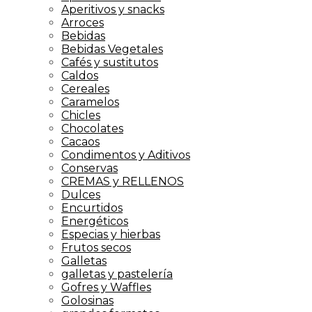
Aperitivos y snacks
Arroces
Bebidas
Bebidas Vegetales
Cafés y sustitutos
Caldos
Cereales
Caramelos
Chicles
Chocolates
Cacaos
Condimentos y Aditivos
Conservas
CREMAS y RELLENOS
Dulces
Encurtidos
Energéticos
Especias y hierbas
Frutos secos
Galletas
galletas y pastelería
Gofres y Waffles
Golosinas