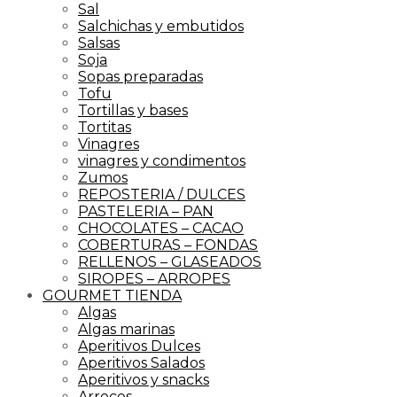
Sal
Salchichas y embutidos
Salsas
Soja
Sopas preparadas
Tofu
Tortillas y bases
Tortitas
Vinagres
vinagres y condimentos
Zumos
REPOSTERIA / DULCES
PASTELERIA – PAN
CHOCOLATES – CACAO
COBERTURAS – FONDAS
RELLENOS – GLASEADOS
SIROPES – ARROPES
GOURMET TIENDA
Algas
Algas marinas
Aperitivos Dulces
Aperitivos Salados
Aperitivos y snacks
Arroces