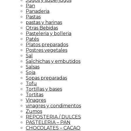
Jugos y superjugos
Pan
Panaderia
Pastas
pastas y harinas
Otras Bebidas
Pasteleria y bolleria
Patés
Platos preparados
Postres vegetales
Sal
Salchichas y embutidos
Salsas
Soja
Sopas preparadas
Tofu
Tortillas y bases
Tortitas
Vinagres
vinagres y condimentos
Zumos
REPOSTERIA / DULCES
PASTELERIA – PAN
CHOCOLATES – CACAO