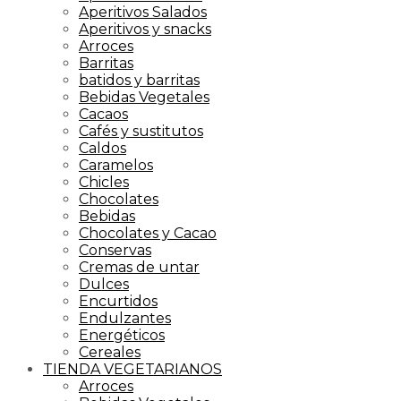
Aperitivos Salados
Aperitivos y snacks
Arroces
Barritas
batidos y barritas
Bebidas Vegetales
Cacaos
Cafés y sustitutos
Caldos
Caramelos
Chicles
Chocolates
Bebidas
Chocolates y Cacao
Conservas
Cremas de untar
Dulces
Encurtidos
Endulzantes
Energéticos
Cereales
TIENDA VEGETARIANOS
Arroces