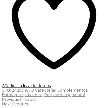
Añadir a la lista de deseos
SKU:
242534000
Categorías:
Complementos
,
Patologías y sistemas
,
Respiratorio (aparato)
Previous Product
Next Product