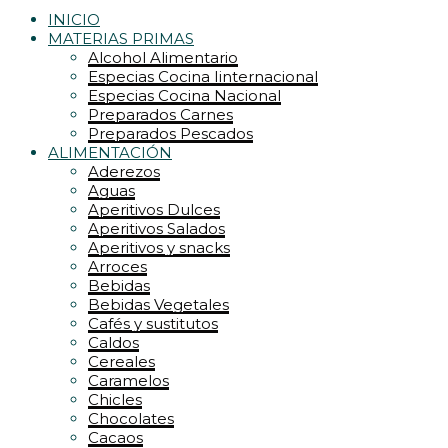
INICIO
MATERIAS PRIMAS
Alcohol Alimentario
Especias Cocina Iinternacional
Especias Cocina Nacional
Preparados Carnes
Preparados Pescados
ALIMENTACIÓN
Aderezos
Aguas
Aperitivos Dulces
Aperitivos Salados
Aperitivos y snacks
Arroces
Bebidas
Bebidas Vegetales
Cafés y sustitutos
Caldos
Cereales
Caramelos
Chicles
Chocolates
Cacaos