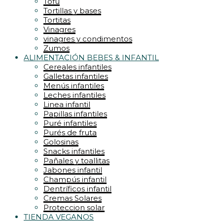
Tofu
Tortillas y bases
Tortitas
Vinagres
vinagres y condimentos
Zumos
ALIMENTACIÓN BEBES & INFANTIL
Cereales infantiles
Galletas infantiles
Menús infantiles
Leches infantiles
Linea infantil
Papillas infantiles
Puré infantiles
Purés de fruta
Golosinas
Snacks infantiles
Pañales y toallitas
Jabones infantil
Champús infantil
Dentríficos infantil
Cremas Solares
Proteccion solar
TIENDA VEGANOS