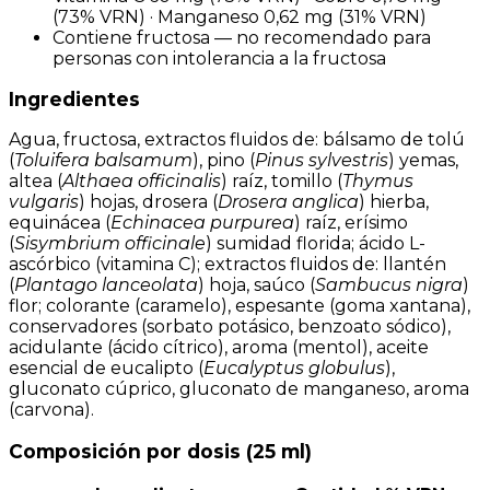
(73% VRN) · Manganeso 0,62 mg (31% VRN)
Contiene fructosa — no recomendado para
personas con intolerancia a la fructosa
Ingredientes
Agua, fructosa, extractos fluidos de: bálsamo de tolú
(
Toluifera balsamum
), pino (
Pinus sylvestris
) yemas,
altea (
Althaea officinalis
) raíz, tomillo (
Thymus
vulgaris
) hojas, drosera (
Drosera anglica
) hierba,
equinácea (
Echinacea purpurea
) raíz, erísimo
(
Sisymbrium officinale
) sumidad florida; ácido L-
ascórbico (vitamina C); extractos fluidos de: llantén
(
Plantago lanceolata
) hoja, saúco (
Sambucus nigra
)
flor; colorante (caramelo), espesante (goma xantana),
conservadores (sorbato potásico, benzoato sódico),
acidulante (ácido cítrico), aroma (mentol), aceite
esencial de eucalipto (
Eucalyptus globulus
),
gluconato cúprico, gluconato de manganeso, aroma
(carvona).
Composición por dosis (25 ml)