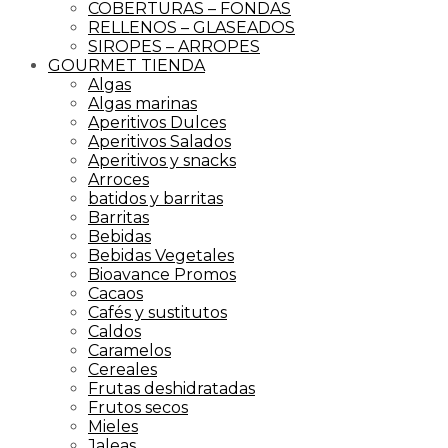
COBERTURAS – FONDAS
RELLENOS – GLASEADOS
SIROPES – ARROPES
GOURMET TIENDA
Algas
Algas marinas
Aperitivos Dulces
Aperitivos Salados
Aperitivos y snacks
Arroces
batidos y barritas
Barritas
Bebidas
Bebidas Vegetales
Bioavance Promos
Cacaos
Cafés y sustitutos
Caldos
Caramelos
Cereales
Frutas deshidratadas
Frutos secos
Mieles
Jaleas