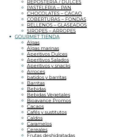
REPOSTERIA / DULCES
PASTELERIA – PAN
CHOCOLATES – CACAO
COBERTURAS – FONDAS
RELLENOS – GLASEADOS
SIROPES – ARROPES
GOURMET TIENDA
Algas
Algas marinas
Aperitivos Dulces
Aperitivos Salados
Aperitivos y snacks
Arroces
batidos y barritas
Barritas
Bebidas
Bebidas Vegetales
Bioavance Promos
Cacaos
Cafés y sustitutos
Caldos
Caramelos
Cereales
Frutas deshidratadas