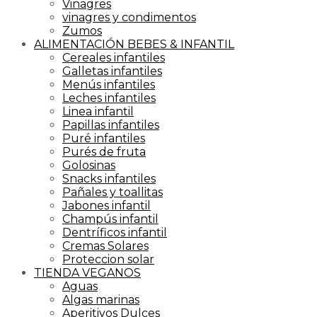
Vinagres
vinagres y condimentos
Zumos
ALIMENTACIÓN BEBES & INFANTIL
Cereales infantiles
Galletas infantiles
Menús infantiles
Leches infantiles
Linea infantil
Papillas infantiles
Puré infantiles
Purés de fruta
Golosinas
Snacks infantiles
Pañales y toallitas
Jabones infantil
Champús infantil
Dentríficos infantil
Cremas Solares
Proteccion solar
TIENDA VEGANOS
Aguas
Algas marinas
Aperitivos Dulces