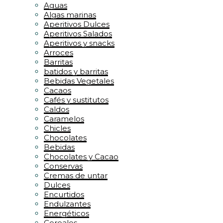
Aguas
Algas marinas
Aperitivos Dulces
Aperitivos Salados
Aperitivos y snacks
Arroces
Barritas
batidos y barritas
Bebidas Vegetales
Cacaos
Cafés y sustitutos
Caldos
Caramelos
Chicles
Chocolates
Bebidas
Chocolates y Cacao
Conservas
Cremas de untar
Dulces
Encurtidos
Endulzantes
Energéticos
Cereales