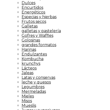
Dulces
Encurtidos
Energéticos
Especias y hierbas
Frutos secos
Galletas
galletas y pastelería
Gofres y Waffles
Golosinas
grandes formatos
Harinas
Endulzantes
Kombucha
krunchys
Lácteos
Jaleas
Latas y conservas
leche y quesos
Legumbres
Mermeladas
Mieles
Misos
Mueslis