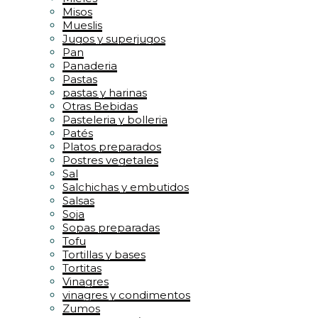
Misos
Mueslis
Jugos y superjugos
Pan
Panaderia
Pastas
pastas y harinas
Otras Bebidas
Pasteleria y bolleria
Patés
Platos preparados
Postres vegetales
Sal
Salchichas y embutidos
Salsas
Soja
Sopas preparadas
Tofu
Tortillas y bases
Tortitas
Vinagres
vinagres y condimentos
Zumos