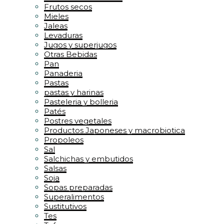
Frutos secos
Mieles
Jaleas
Levaduras
Jugos y superjugos
Otras Bebidas
Pan
Panaderia
Pastas
pastas y harinas
Pasteleria y bolleria
Patés
Postres vegetales
Productos Japoneses y macrobiotica
Propoleos
Sal
Salchichas y embutidos
Salsas
Soja
Sopas preparadas
Superalimentos
Sustitutivos
Tes