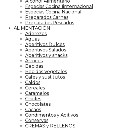
Alcohol Alimentario
Especias Cocina Iinternacional
Especias Cocina Nacional
Preparados Carnes
Preparados Pescados
ALIMENTACIÓN
Aderezos
Aguas
Aperitivos Dulces
Aperitivos Salados
Aperitivos y snacks
Arroces
Bebidas
Bebidas Vegetales
Cafés y sustitutos
Caldos
Cereales
Caramelos
Chicles
Chocolates
Cacaos
Condimentos y Aditivos
Conservas
CREMAS y RELLENOS