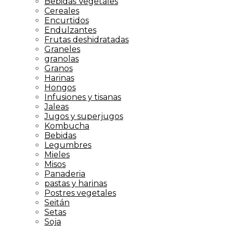
Bebidas Vegetales
Cereales
Encurtidos
Endulzantes
Frutas deshidratadas
Graneles
granolas
Granos
Harinas
Hongos
Infusiones y tisanas
Jaleas
Jugos y superjugos
Kombucha
Bebidas
Legumbres
Mieles
Misos
Panaderia
pastas y harinas
Postres vegetales
Seitán
Setas
Soja