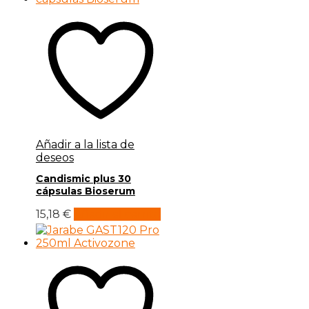
Añadir a la lista de
deseos
Candismic plus 30
cápsulas Bioserum
15,18
€
Añadir al carrito