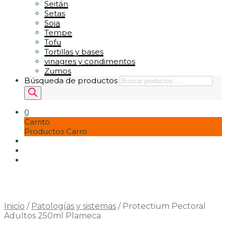
Seitán
Setas
Soja
Tempe
Tofu
Tortillas y bases
vinagres y condimentos
Zumos
Búsqueda de productos
0
Carrito
Productos Carro
Inicio
/
Patologías y sistemas
/
Protectium Pectoral
Adultos 250ml Plameca