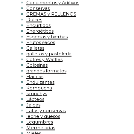
Condimentos y Aditivos
Conservas
CREMAS y RELLENOS
Dulces
Encurtidos
Energéticos
Especias y hierbas
Frutos secos
Galletas
galletas y pastelería
Gofres y Waffles
Golosinas
grandes formatos
Harinas
Endulzantes
Kombucha
krunchys
Lácteos
Jaleas
Latas y conservas
leche y quesos
Legumbres
Mermeladas
Mieles