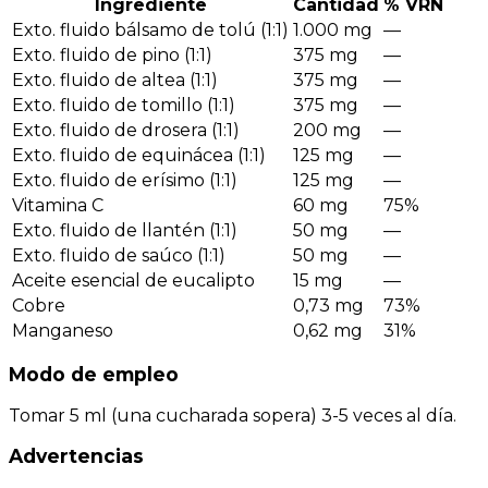
Ingrediente
Cantidad
% VRN
Exto. fluido bálsamo de tolú (1:1)
1.000 mg
—
Exto. fluido de pino (1:1)
375 mg
—
Exto. fluido de altea (1:1)
375 mg
—
Exto. fluido de tomillo (1:1)
375 mg
—
Exto. fluido de drosera (1:1)
200 mg
—
Exto. fluido de equinácea (1:1)
125 mg
—
Exto. fluido de erísimo (1:1)
125 mg
—
Vitamina C
60 mg
75%
Exto. fluido de llantén (1:1)
50 mg
—
Exto. fluido de saúco (1:1)
50 mg
—
Aceite esencial de eucalipto
15 mg
—
Cobre
0,73 mg
73%
Manganeso
0,62 mg
31%
Modo de empleo
Tomar 5 ml (una cucharada sopera) 3-5 veces al día.
Advertencias