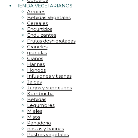
TIENDA VEGETARIANOS
Arroces
Bebidas Vegetales
Cereales
Encurtidos
Endulzantes
Frutas deshidratadas
Graneles
granolas
Granos
Harinas
Hongos
Infusiones y tisanas
Jaleas
Jugos y superjugos
Kombucha
Bebidas
Legumbres
Mieles
Misos
Panaderia
pastas y harinas
Postres vegetales