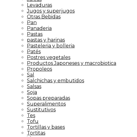
Levaduras
Jugos y superjugos
Otras Bebidas
Pan
Panaderia
Pastas
pastas y harinas
Pasteleria y bolleria
Patés
Postres vegetales
Productos Japoneses y macrobiotica
Propoleos
Sal
Salchichas y embutidos
Salsas
Soja
Sopas preparadas
Superalimentos
Sustitutivos
Tes
Tofu
Tortillas y bases
Tortitas