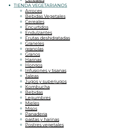
TIENDA VEGETARIANOS
Arroces
Bebidas Vegetales
Cereales
Encurtidos
Endulzantes
Frutas deshidratadas
Graneles
granolas
Granos
Harinas
Hongos
Infusiones y tisanas
Jaleas
Jugos y superjugos
Kombucha
Bebidas
Legumbres
Mieles
Misos
Panaderia
pastas y harinas
Postres vegetales