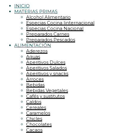
INICIO
MATERIAS PRIMAS
Alcohol Alimentario
Especias Cocina Iinternacional
Especias Cocina Nacional
Preparados Carnes
Preparados Pescados
ALIMENTACIÓN
Aderezos
Aguas
Aperitivos Dulces
Aperitivos Salados
Aperitivos y snacks
Arroces
Bebidas
Bebidas Vegetales
Cafés y sustitutos
Caldos
Cereales
Caramelos
Chicles
Chocolates
Cacaos