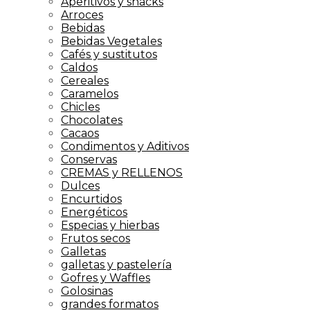
Aperitivos y snacks
Arroces
Bebidas
Bebidas Vegetales
Cafés y sustitutos
Caldos
Cereales
Caramelos
Chicles
Chocolates
Cacaos
Condimentos y Aditivos
Conservas
CREMAS y RELLENOS
Dulces
Encurtidos
Energéticos
Especias y hierbas
Frutos secos
Galletas
galletas y pastelería
Gofres y Waffles
Golosinas
grandes formatos