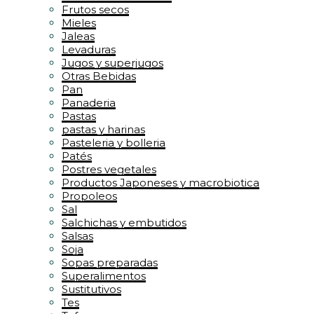
Frutos secos
Mieles
Jaleas
Levaduras
Jugos y superjugos
Otras Bebidas
Pan
Panaderia
Pastas
pastas y harinas
Pasteleria y bolleria
Patés
Postres vegetales
Productos Japoneses y macrobiotica
Propoleos
Sal
Salchichas y embutidos
Salsas
Soja
Sopas preparadas
Superalimentos
Sustitutivos
Tes