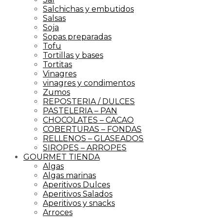
Salchichas y embutidos
Salsas
Soja
Sopas preparadas
Tofu
Tortillas y bases
Tortitas
Vinagres
vinagres y condimentos
Zumos
REPOSTERIA / DULCES
PASTELERIA – PAN
CHOCOLATES – CACAO
COBERTURAS – FONDAS
RELLENOS – GLASEADOS
SIROPES – ARROPES
GOURMET TIENDA
Algas
Algas marinas
Aperitivos Dulces
Aperitivos Salados
Aperitivos y snacks
Arroces