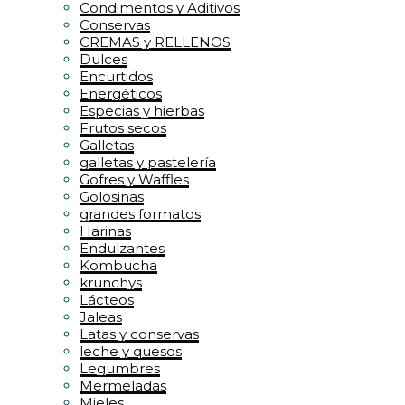
Condimentos y Aditivos
Conservas
CREMAS y RELLENOS
Dulces
Encurtidos
Energéticos
Especias y hierbas
Frutos secos
Galletas
galletas y pastelería
Gofres y Waffles
Golosinas
grandes formatos
Harinas
Endulzantes
Kombucha
krunchys
Lácteos
Jaleas
Latas y conservas
leche y quesos
Legumbres
Mermeladas
Mieles