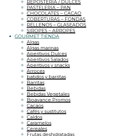
REPOSTERIA / DULCES
PASTELERIA – PAN
CHOCOLATES – CACAO
COBERTURAS – FONDAS
RELLENOS – GLASEADOS
SIROPES – ARROPES
GOURMET TIENDA
Algas
Algas marinas
Aperitivos Dulces
Aperitivos Salados
Aperitivos y snacks
Arroces
batidos y barritas
Barritas
Bebidas
Bebidas Vegetales
Bioavance Promos
Cacaos
Cafés y sustitutos
Caldos
Caramelos
Cereales
Frutas deshidratadas