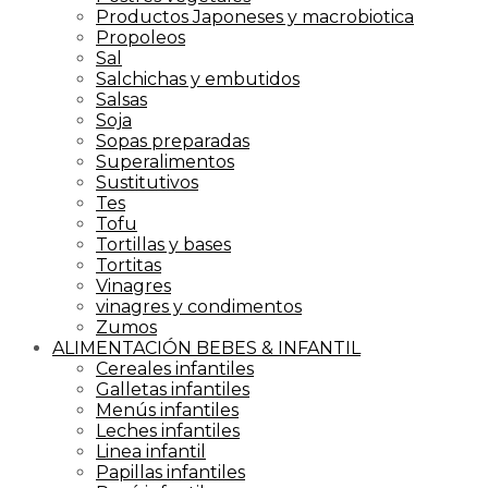
Productos Japoneses y macrobiotica
Propoleos
Sal
Salchichas y embutidos
Salsas
Soja
Sopas preparadas
Superalimentos
Sustitutivos
Tes
Tofu
Tortillas y bases
Tortitas
Vinagres
vinagres y condimentos
Zumos
ALIMENTACIÓN BEBES & INFANTIL
Cereales infantiles
Galletas infantiles
Menús infantiles
Leches infantiles
Linea infantil
Papillas infantiles