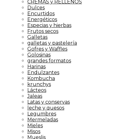
CREMAS y RELLENOS
Dulces
Encurtidos
Energéticos
Especias y hierbas
Frutos secos
Galletas
galletas y pastelería
Gofres y Waffles
Golosinas
grandes formatos
Harinas
Endulzantes
Kombucha
krunchys
Lácteos
Jaleas
Latas y conservas
leche y quesos
Legumbres
Mermeladas
Mieles
Misos
Mueslis