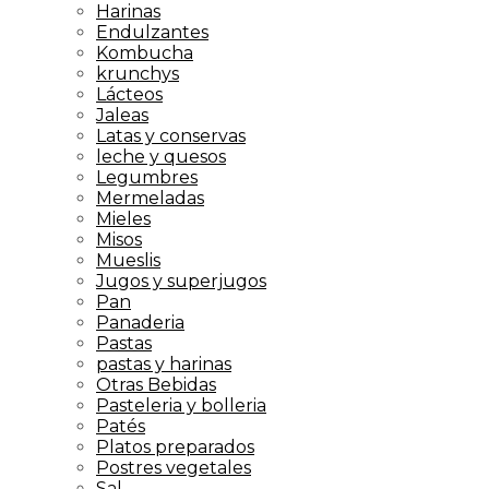
Harinas
Endulzantes
Kombucha
krunchys
Lácteos
Jaleas
Latas y conservas
leche y quesos
Legumbres
Mermeladas
Mieles
Misos
Mueslis
Jugos y superjugos
Pan
Panaderia
Pastas
pastas y harinas
Otras Bebidas
Pasteleria y bolleria
Patés
Platos preparados
Postres vegetales
Sal