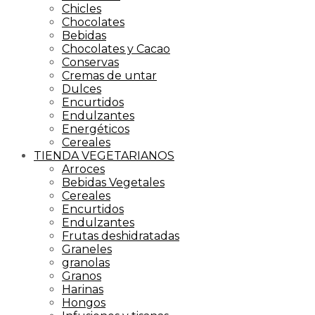
Chicles
Chocolates
Bebidas
Chocolates y Cacao
Conservas
Cremas de untar
Dulces
Encurtidos
Endulzantes
Energéticos
Cereales
TIENDA VEGETARIANOS
Arroces
Bebidas Vegetales
Cereales
Encurtidos
Endulzantes
Frutas deshidratadas
Graneles
granolas
Granos
Harinas
Hongos