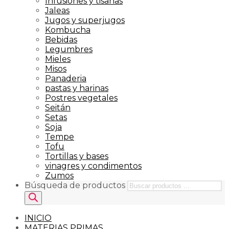
Infusiones y tisanas
Jaleas
Jugos y superjugos
Kombucha
Bebidas
Legumbres
Mieles
Misos
Panaderia
pastas y harinas
Postres vegetales
Seitán
Setas
Soja
Tempe
Tofu
Tortillas y bases
vinagres y condimentos
Zumos
Búsqueda de productos
INICIO
MATERIAS PRIMAS