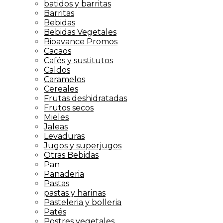
batidos y barritas
Barritas
Bebidas
Bebidas Vegetales
Bioavance Promos
Cacaos
Cafés y sustitutos
Caldos
Caramelos
Cereales
Frutas deshidratadas
Frutos secos
Mieles
Jaleas
Levaduras
Jugos y superjugos
Otras Bebidas
Pan
Panaderia
Pastas
pastas y harinas
Pasteleria y bolleria
Patés
Postres vegetales