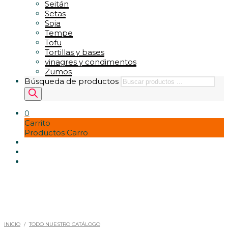
Seitán
Setas
Soja
Tempe
Tofu
Tortillas y bases
vinagres y condimentos
Zumos
Búsqueda de productos
0
Carrito
Productos Carro
INICIO
/
TODO NUESTRO CATÁLOGO