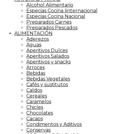
Alcohol Alimentario
Especias Cocina Iinternacional
Especias Cocina Nacional
Preparados Carnes
Preparados Pescados
ALIMENTACIÓN
Aderezos
Aguas
Aperitivos Dulces
Aperitivos Salados
Aperitivos y snacks
Arroces
Bebidas
Bebidas Vegetales
Cafés y sustitutos
Caldos
Cereales
Caramelos
Chicles
Chocolates
Cacaos
Condimentos y Aditivos
Conservas