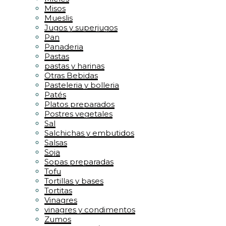
Misos
Mueslis
Jugos y superjugos
Pan
Panaderia
Pastas
pastas y harinas
Otras Bebidas
Pasteleria y bolleria
Patés
Platos preparados
Postres vegetales
Sal
Salchichas y embutidos
Salsas
Soja
Sopas preparadas
Tofu
Tortillas y bases
Tortitas
Vinagres
vinagres y condimentos
Zumos