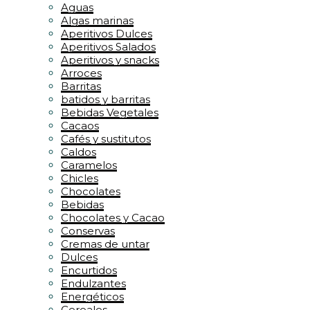
Aguas
Algas marinas
Aperitivos Dulces
Aperitivos Salados
Aperitivos y snacks
Arroces
Barritas
batidos y barritas
Bebidas Vegetales
Cacaos
Cafés y sustitutos
Caldos
Caramelos
Chicles
Chocolates
Bebidas
Chocolates y Cacao
Conservas
Cremas de untar
Dulces
Encurtidos
Endulzantes
Energéticos
Cereales