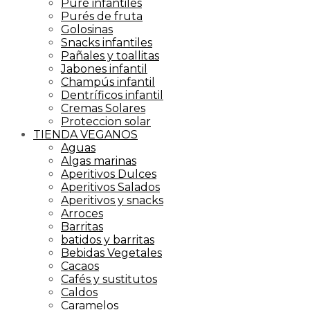
Puré infantiles
Purés de fruta
Golosinas
Snacks infantiles
Pañales y toallitas
Jabones infantil
Champús infantil
Dentríficos infantil
Cremas Solares
Proteccion solar
TIENDA VEGANOS
Aguas
Algas marinas
Aperitivos Dulces
Aperitivos Salados
Aperitivos y snacks
Arroces
Barritas
batidos y barritas
Bebidas Vegetales
Cacaos
Cafés y sustitutos
Caldos
Caramelos