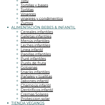
Tofu
Tortillas y bases
Tortitas
Vinagres
vinagres y condimentos
Zumos
ALIMENTACIÓN BEBES & INFANTIL
Cereales infantiles
Galletas infantiles
Menús infantiles
Leches infantiles
Linea infantil
Papillas infantiles
Puré infantiles
Purés de fruta
Golosinas
Snacks infantiles
Pañales y toallitas
Jabones infantil
Champús infantil
Dentríficos infantil
Cremas Solares
Proteccion solar
TIENDA VEGANOS