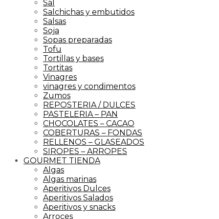
Sal
Salchichas y embutidos
Salsas
Soja
Sopas preparadas
Tofu
Tortillas y bases
Tortitas
Vinagres
vinagres y condimentos
Zumos
REPOSTERIA / DULCES
PASTELERIA – PAN
CHOCOLATES – CACAO
COBERTURAS – FONDAS
RELLENOS – GLASEADOS
SIROPES – ARROPES
GOURMET TIENDA
Algas
Algas marinas
Aperitivos Dulces
Aperitivos Salados
Aperitivos y snacks
Arroces