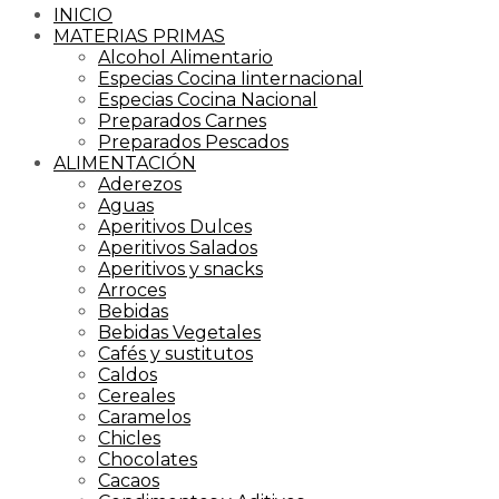
INICIO
MATERIAS PRIMAS
Alcohol Alimentario
Especias Cocina Iinternacional
Especias Cocina Nacional
Preparados Carnes
Preparados Pescados
ALIMENTACIÓN
Aderezos
Aguas
Aperitivos Dulces
Aperitivos Salados
Aperitivos y snacks
Arroces
Bebidas
Bebidas Vegetales
Cafés y sustitutos
Caldos
Cereales
Caramelos
Chicles
Chocolates
Cacaos