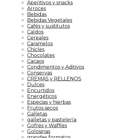
Aperitivos y snacks
Arroces
Bebidas
Bebidas Vegetales
Cafés y sustitutos
Caldos
Cereales
Caramelos
Chicles
Chocolates
Cacaos
Condimentos y Aditivos
Conservas
CREMAS y RELLENOS
Dulces
Encurtidos
Energéticos
Especias y hierbas
Frutos secos
Galletas
galletas y pastelería
Gofres y Waffles
Golosinas
grandes formatos