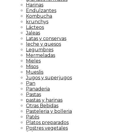
Harinas
Endulzantes
Kombucha
krunchys
Lácteos
Jaleas
Latas y conservas
leche y quesos
Legumbres
Mermeladas
Mieles
Misos
Mueslis
Jugos y superjugos
Pan
Panaderia
Pastas
pastas y harinas
Otras Bebidas
Pasteleria y bolleria
Patés
Platos preparados
Postres vegetales