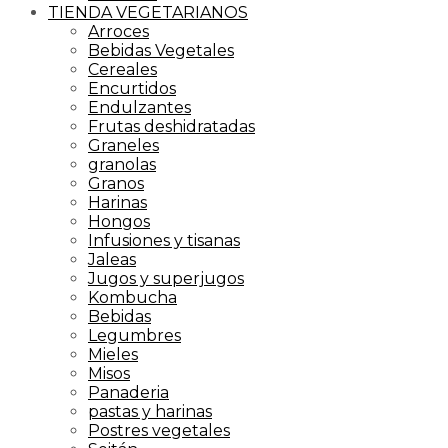
TIENDA VEGETARIANOS
Arroces
Bebidas Vegetales
Cereales
Encurtidos
Endulzantes
Frutas deshidratadas
Graneles
granolas
Granos
Harinas
Hongos
Infusiones y tisanas
Jaleas
Jugos y superjugos
Kombucha
Bebidas
Legumbres
Mieles
Misos
Panaderia
pastas y harinas
Postres vegetales