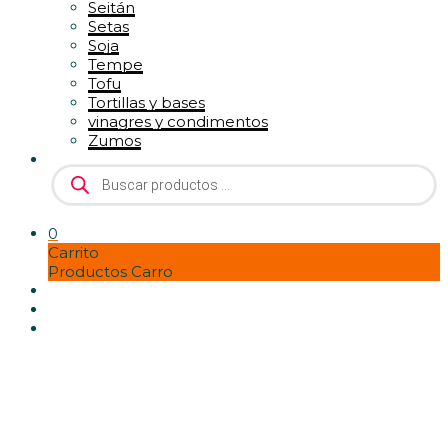
Seitán
Setas
Soja
Tempe
Tofu
Tortillas y bases
vinagres y condimentos
Zumos
Búsqueda
de
productos
0
Carrito
Productos Carro