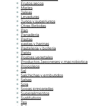
Frutos secos
Mieles
Jaleas
Levaduras
Jugos y superjugos
Otras Bebidas
Pan
Panaderia
Pastas
pastas y harinas
Pasteleria y bolleria
Patés
Postres vegetales
Productos Japoneses y macrobiotica
Propoleos
Sal
Salchichas y embutidos
Salsas
Soja
Sopas preparadas
Superalimentos
Sustitutivos
Tes