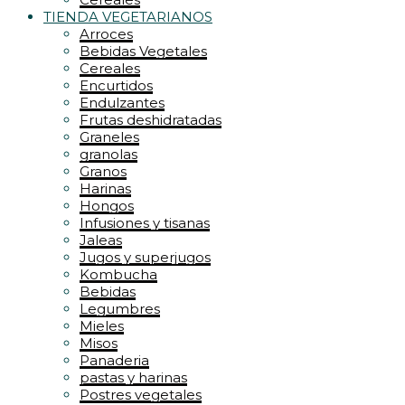
TIENDA VEGETARIANOS
Arroces
Bebidas Vegetales
Cereales
Encurtidos
Endulzantes
Frutas deshidratadas
Graneles
granolas
Granos
Harinas
Hongos
Infusiones y tisanas
Jaleas
Jugos y superjugos
Kombucha
Bebidas
Legumbres
Mieles
Misos
Panaderia
pastas y harinas
Postres vegetales