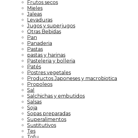
Frutos secos
Mieles
Jaleas
Levaduras
Jugos y superjugos
Otras Bebidas
Pan
Panaderia
Pastas
pastas y harinas
Pasteleria y bolleria
Patés
Postres vegetales
Productos Japoneses y macrobiotica
Propoleos
Sal
Salchichas y embutidos
Salsas
Soja
Sopas preparadas
Superalimentos
Sustitutivos
Tes
Tofu