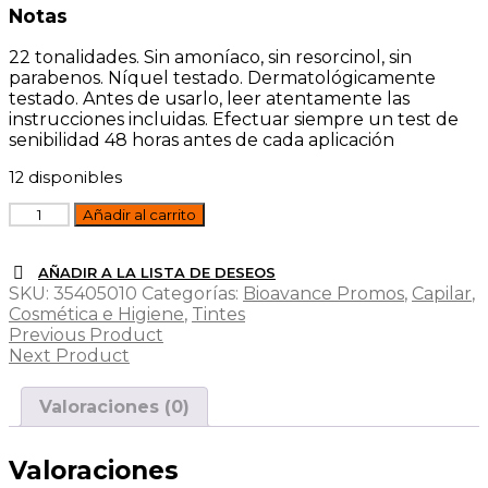
Notas
22 tonalidades. Sin amoníaco, sin resorcinol, sin
parabenos. Níquel testado. Dermatológicamente
testado. Antes de usarlo, leer atentamente las
instrucciones incluidas. Efectuar siempre un test de
senibilidad 48 horas antes de cada aplicación
12 disponibles
TINTE
Añadir al carrito
1.0
NEGRO
140
AÑADIR A LA LISTA DE DESEOS
SKU:
35405010
Categorías:
Bioavance Promos
,
Capilar
,
ML.BIOKAP
Cosmética e Higiene
,
Tintes
cantidad
Previous Product
Next Product
Valoraciones (0)
Valoraciones