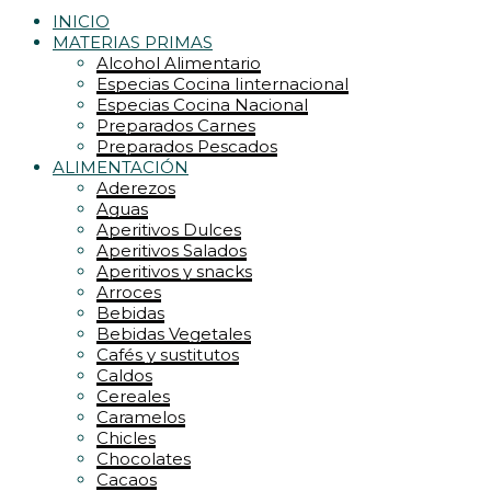
INICIO
MATERIAS PRIMAS
Alcohol Alimentario
Especias Cocina Iinternacional
Especias Cocina Nacional
Preparados Carnes
Preparados Pescados
ALIMENTACIÓN
Aderezos
Aguas
Aperitivos Dulces
Aperitivos Salados
Aperitivos y snacks
Arroces
Bebidas
Bebidas Vegetales
Cafés y sustitutos
Caldos
Cereales
Caramelos
Chicles
Chocolates
Cacaos