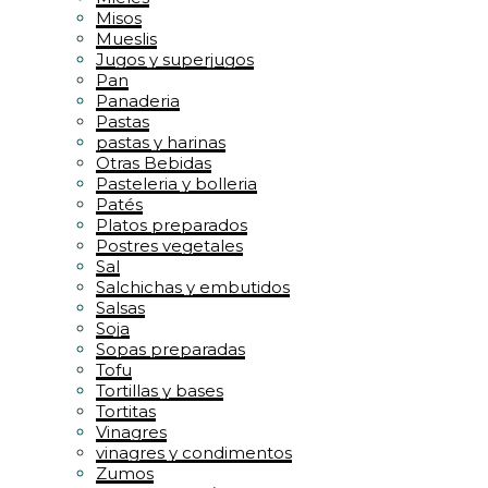
Misos
Mueslis
Jugos y superjugos
Pan
Panaderia
Pastas
pastas y harinas
Otras Bebidas
Pasteleria y bolleria
Patés
Platos preparados
Postres vegetales
Sal
Salchichas y embutidos
Salsas
Soja
Sopas preparadas
Tofu
Tortillas y bases
Tortitas
Vinagres
vinagres y condimentos
Zumos