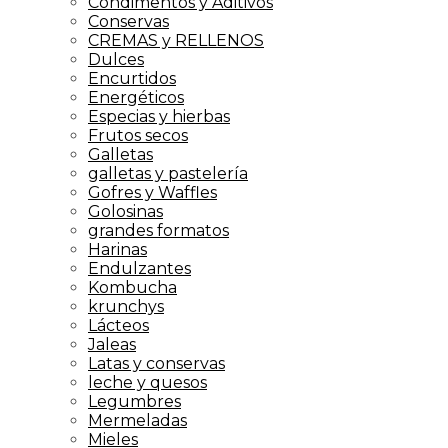
Condimentos y Aditivos
Conservas
CREMAS y RELLENOS
Dulces
Encurtidos
Energéticos
Especias y hierbas
Frutos secos
Galletas
galletas y pastelería
Gofres y Waffles
Golosinas
grandes formatos
Harinas
Endulzantes
Kombucha
krunchys
Lácteos
Jaleas
Latas y conservas
leche y quesos
Legumbres
Mermeladas
Mieles