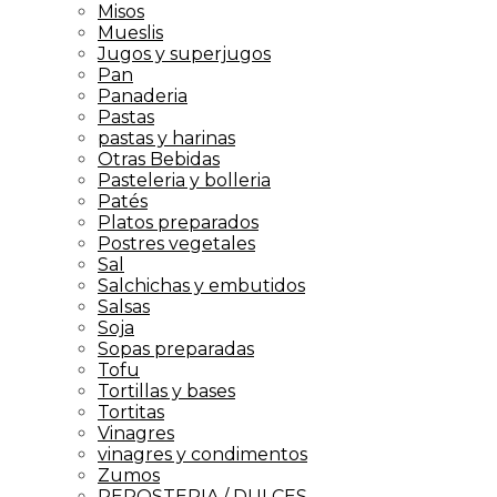
Misos
Mueslis
Jugos y superjugos
Pan
Panaderia
Pastas
pastas y harinas
Otras Bebidas
Pasteleria y bolleria
Patés
Platos preparados
Postres vegetales
Sal
Salchichas y embutidos
Salsas
Soja
Sopas preparadas
Tofu
Tortillas y bases
Tortitas
Vinagres
vinagres y condimentos
Zumos
REPOSTERIA / DULCES