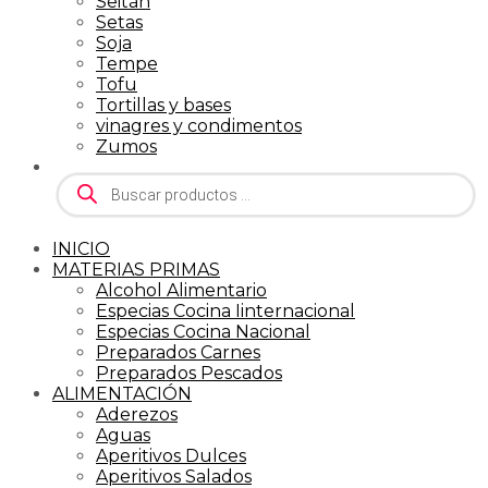
Seitán
Setas
Soja
Tempe
Tofu
Tortillas y bases
vinagres y condimentos
Zumos
Búsqueda
de
productos
INICIO
MATERIAS PRIMAS
Alcohol Alimentario
Especias Cocina Iinternacional
Especias Cocina Nacional
Preparados Carnes
Preparados Pescados
ALIMENTACIÓN
Aderezos
Aguas
Aperitivos Dulces
Aperitivos Salados