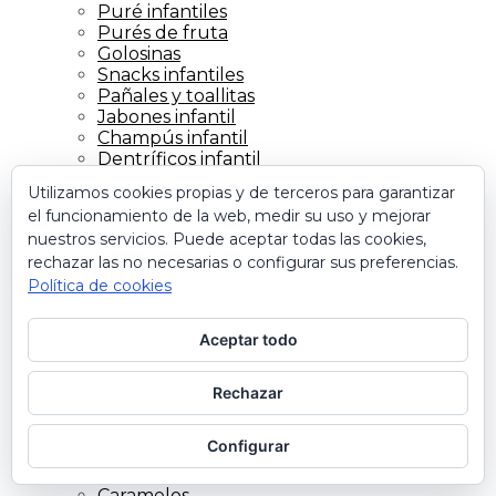
Puré infantiles
Purés de fruta
Golosinas
Snacks infantiles
Pañales y toallitas
Jabones infantil
Champús infantil
Dentríficos infantil
Cremas Solares
Utilizamos cookies propias y de terceros para garantizar
Proteccion solar
el funcionamiento de la web, medir su uso y mejorar
TIENDA VEGANOS
nuestros servicios. Puede aceptar todas las cookies,
Aguas
rechazar las no necesarias o configurar sus preferencias.
Algas marinas
Aperitivos Dulces
Política de cookies
Aperitivos Salados
Aperitivos y snacks
Aceptar todo
Arroces
Barritas
batidos y barritas
Rechazar
Bebidas Vegetales
Cacaos
Configurar
Cafés y sustitutos
Caldos
Caramelos