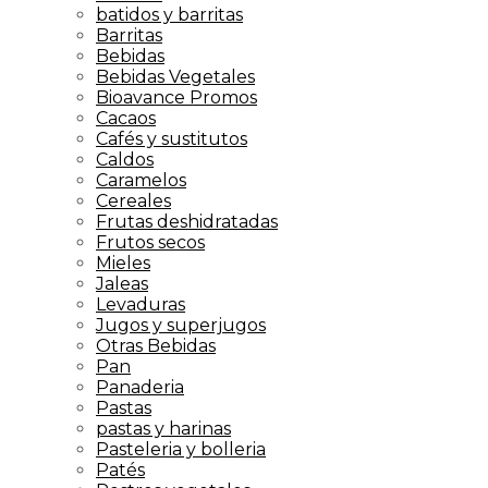
batidos y barritas
Barritas
Bebidas
Bebidas Vegetales
Bioavance Promos
Cacaos
Cafés y sustitutos
Caldos
Caramelos
Cereales
Frutas deshidratadas
Frutos secos
Mieles
Jaleas
Levaduras
Jugos y superjugos
Otras Bebidas
Pan
Panaderia
Pastas
pastas y harinas
Pasteleria y bolleria
Patés