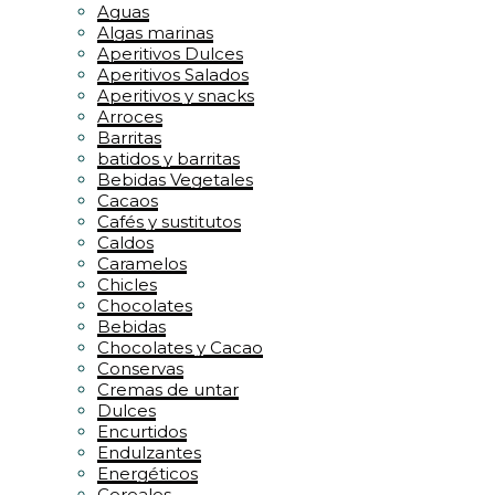
Aguas
Algas marinas
Aperitivos Dulces
Aperitivos Salados
Aperitivos y snacks
Arroces
Barritas
batidos y barritas
Bebidas Vegetales
Cacaos
Cafés y sustitutos
Caldos
Caramelos
Chicles
Chocolates
Bebidas
Chocolates y Cacao
Conservas
Cremas de untar
Dulces
Encurtidos
Endulzantes
Energéticos
Cereales