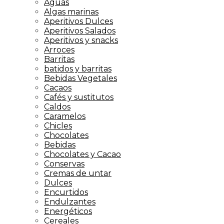
Aguas
Algas marinas
Aperitivos Dulces
Aperitivos Salados
Aperitivos y snacks
Arroces
Barritas
batidos y barritas
Bebidas Vegetales
Cacaos
Cafés y sustitutos
Caldos
Caramelos
Chicles
Chocolates
Bebidas
Chocolates y Cacao
Conservas
Cremas de untar
Dulces
Encurtidos
Endulzantes
Energéticos
Cereales