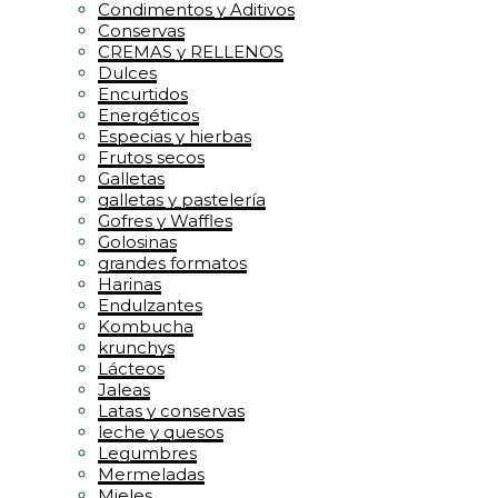
Condimentos y Aditivos
Conservas
CREMAS y RELLENOS
Dulces
Encurtidos
Energéticos
Especias y hierbas
Frutos secos
Galletas
galletas y pastelería
Gofres y Waffles
Golosinas
grandes formatos
Harinas
Endulzantes
Kombucha
krunchys
Lácteos
Jaleas
Latas y conservas
leche y quesos
Legumbres
Mermeladas
Mieles