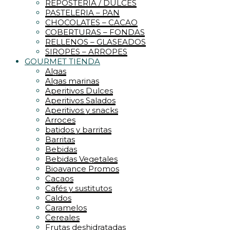
REPOSTERIA / DULCES
PASTELERIA – PAN
CHOCOLATES – CACAO
COBERTURAS – FONDAS
RELLENOS – GLASEADOS
SIROPES – ARROPES
GOURMET TIENDA
Algas
Algas marinas
Aperitivos Dulces
Aperitivos Salados
Aperitivos y snacks
Arroces
batidos y barritas
Barritas
Bebidas
Bebidas Vegetales
Bioavance Promos
Cacaos
Cafés y sustitutos
Caldos
Caramelos
Cereales
Frutas deshidratadas