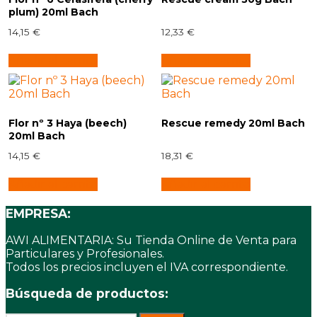
plum) 20ml Bach
14,15
€
12,33
€
Añadir al carrito
Añadir al carrito
Flor nº 3 Haya (beech)
Rescue remedy 20ml Bach
20ml Bach
14,15
€
18,31
€
Añadir al carrito
Añadir al carrito
EMPRESA:
AWI ALIMENTARIA: Su Tienda Online de Venta para
Particulares y Profesionales.
Todos los precios incluyen el IVA correspondiente.
Búsqueda de productos: