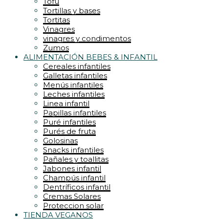
Tofu
Tortillas y bases
Tortitas
Vinagres
vinagres y condimentos
Zumos
ALIMENTACIÓN BEBES & INFANTIL
Cereales infantiles
Galletas infantiles
Menús infantiles
Leches infantiles
Linea infantil
Papillas infantiles
Puré infantiles
Purés de fruta
Golosinas
Snacks infantiles
Pañales y toallitas
Jabones infantil
Champús infantil
Dentríficos infantil
Cremas Solares
Proteccion solar
TIENDA VEGANOS