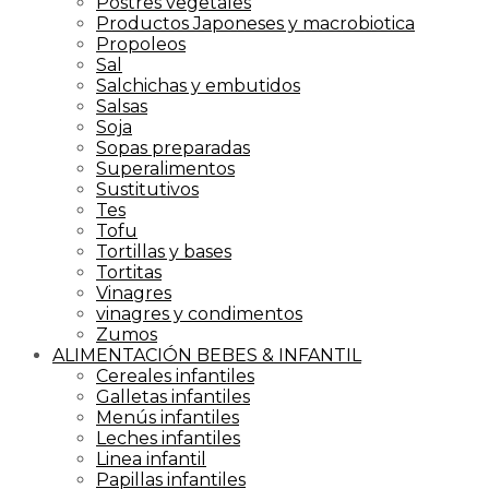
Postres vegetales
Productos Japoneses y macrobiotica
Propoleos
Sal
Salchichas y embutidos
Salsas
Soja
Sopas preparadas
Superalimentos
Sustitutivos
Tes
Tofu
Tortillas y bases
Tortitas
Vinagres
vinagres y condimentos
Zumos
ALIMENTACIÓN BEBES & INFANTIL
Cereales infantiles
Galletas infantiles
Menús infantiles
Leches infantiles
Linea infantil
Papillas infantiles