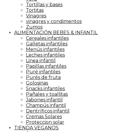
Tortillas y bases
Tortitas
Vinagres
vinagres y condimentos
Zumos
ALIMENTACIÓN BEBES & INFANTIL
Cereales infantiles
Galletas infantiles
Menús infantiles
Leches infantiles
Linea infantil
Papillas infantiles
Puré infantiles
Purés de fruta
Golosinas
Snacks infantiles
Pañales y toallitas
Jabones infantil
Champús infantil
Dentríficos infantil
Cremas Solares
Proteccion solar
TIENDA VEGANOS