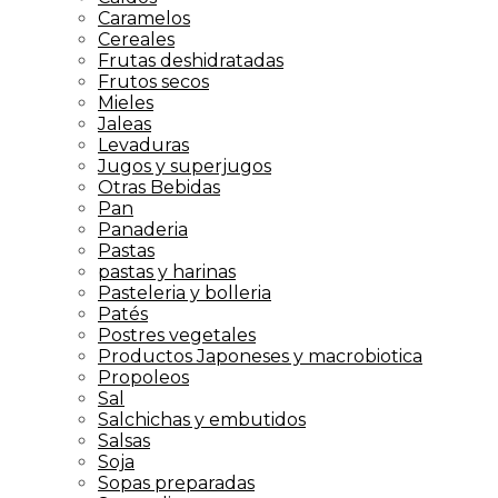
Caramelos
Cereales
Frutas deshidratadas
Frutos secos
Mieles
Jaleas
Levaduras
Jugos y superjugos
Otras Bebidas
Pan
Panaderia
Pastas
pastas y harinas
Pasteleria y bolleria
Patés
Postres vegetales
Productos Japoneses y macrobiotica
Propoleos
Sal
Salchichas y embutidos
Salsas
Soja
Sopas preparadas