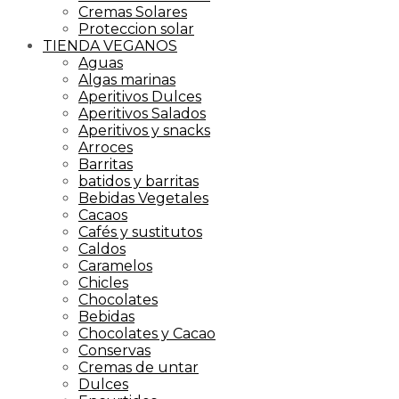
Cremas Solares
Proteccion solar
TIENDA VEGANOS
Aguas
Algas marinas
Aperitivos Dulces
Aperitivos Salados
Aperitivos y snacks
Arroces
Barritas
batidos y barritas
Bebidas Vegetales
Cacaos
Cafés y sustitutos
Caldos
Caramelos
Chicles
Chocolates
Bebidas
Chocolates y Cacao
Conservas
Cremas de untar
Dulces