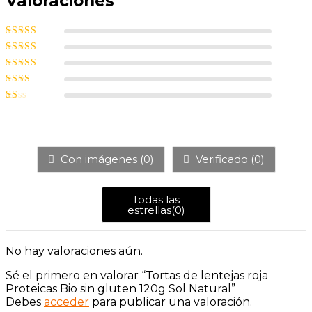
Valoraciones
Valorado con
5
de 5
Valorado
con
4
de 5
Valorado
con
3
de
Valorado
5
con
2
Valorado
de 5
con
1
de
5
Con imágenes (
0
)
Verificado (
0
)
Todas las
estrellas(
0
)
No hay valoraciones aún.
Sé el primero en valorar “Tortas de lentejas roja
Proteicas Bio sin gluten 120g Sol Natural”
Debes
acceder
para publicar una valoración.