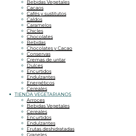
Bebidas Vegetales
Cacaos
Cafés y sustitutos
Caldos
Caramelos
Chicles
Chocolates
Bebidas
Chocolates y Cacao
Conservas
Cremas de untar
Dulces
Encurtidos
Endulzantes
Energéticos
Cereales
TIENDA VEGETARIANOS
Arroces
Bebidas Vegetales
Cereales
Encurtidos
Endulzantes
Frutas deshidratadas
Graneles