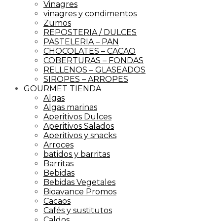
Vinagres
vinagres y condimentos
Zumos
REPOSTERIA / DULCES
PASTELERIA – PAN
CHOCOLATES – CACAO
COBERTURAS – FONDAS
RELLENOS – GLASEADOS
SIROPES – ARROPES
GOURMET TIENDA
Algas
Algas marinas
Aperitivos Dulces
Aperitivos Salados
Aperitivos y snacks
Arroces
batidos y barritas
Barritas
Bebidas
Bebidas Vegetales
Bioavance Promos
Cacaos
Cafés y sustitutos
Caldos