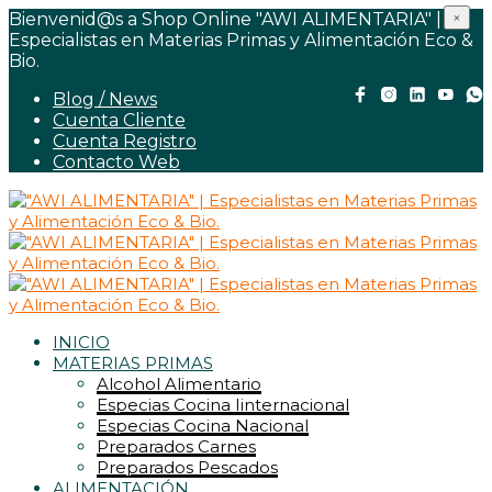
Bienvenid@s a Shop Online "AWI ALIMENTARIA" |
×
Especialistas en Materias Primas y Alimentación Eco &
Bio.
Blog / News
Cuenta Cliente
Cuenta Registro
Contacto Web
INICIO
MATERIAS PRIMAS
Alcohol Alimentario
Especias Cocina Iinternacional
Especias Cocina Nacional
Preparados Carnes
Preparados Pescados
ALIMENTACIÓN