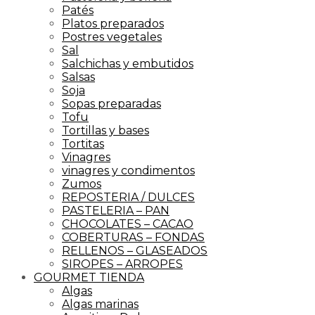
Patés
Platos preparados
Postres vegetales
Sal
Salchichas y embutidos
Salsas
Soja
Sopas preparadas
Tofu
Tortillas y bases
Tortitas
Vinagres
vinagres y condimentos
Zumos
REPOSTERIA / DULCES
PASTELERIA – PAN
CHOCOLATES – CACAO
COBERTURAS – FONDAS
RELLENOS – GLASEADOS
SIROPES – ARROPES
GOURMET TIENDA
Algas
Algas marinas