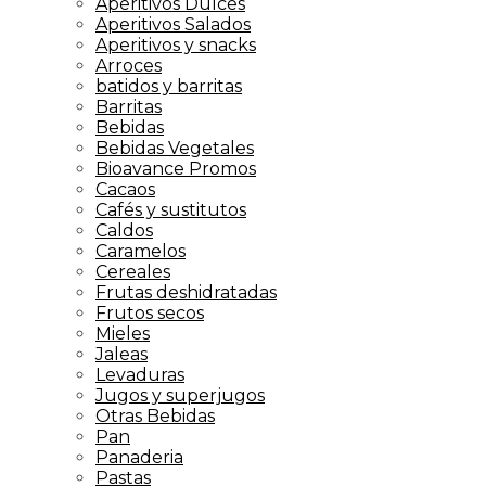
Aperitivos Dulces
Aperitivos Salados
Aperitivos y snacks
Arroces
batidos y barritas
Barritas
Bebidas
Bebidas Vegetales
Bioavance Promos
Cacaos
Cafés y sustitutos
Caldos
Caramelos
Cereales
Frutas deshidratadas
Frutos secos
Mieles
Jaleas
Levaduras
Jugos y superjugos
Otras Bebidas
Pan
Panaderia
Pastas