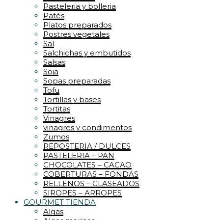
Pasteleria y bolleria
Patés
Platos preparados
Postres vegetales
Sal
Salchichas y embutidos
Salsas
Soja
Sopas preparadas
Tofu
Tortillas y bases
Tortitas
Vinagres
vinagres y condimentos
Zumos
REPOSTERIA / DULCES
PASTELERIA – PAN
CHOCOLATES – CACAO
COBERTURAS – FONDAS
RELLENOS – GLASEADOS
SIROPES – ARROPES
GOURMET TIENDA
Algas