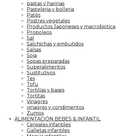
pastas y harinas
Pasteleria y bolleria
Patés
Postres vegetales
Productos Japoneses y macrobiotica
Propoleos
Sal
Salchichas y embutidos
Salsas
Soja
Sopas preparadas
Superalimentos
Sustitutivos
Tes
Tofu
Tortillas y bases
Tortitas
Vinagres
vinagres y condimentos
Zumos
ALIMENTACIÓN BEBES & INFANTIL
Cereales infantiles
Galletas infantiles