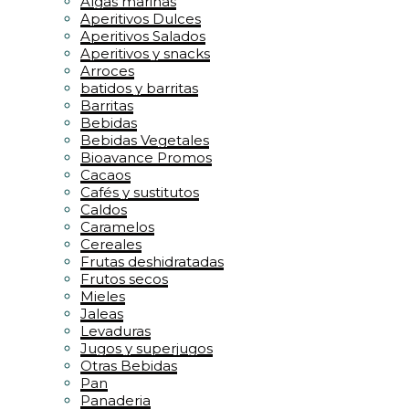
Algas marinas
Aperitivos Dulces
Aperitivos Salados
Aperitivos y snacks
Arroces
batidos y barritas
Barritas
Bebidas
Bebidas Vegetales
Bioavance Promos
Cacaos
Cafés y sustitutos
Caldos
Caramelos
Cereales
Frutas deshidratadas
Frutos secos
Mieles
Jaleas
Levaduras
Jugos y superjugos
Otras Bebidas
Pan
Panaderia