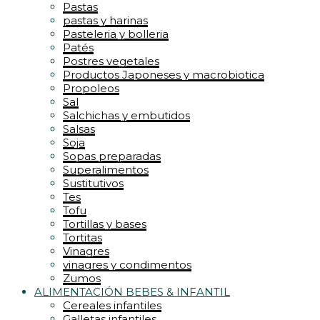
Pastas
pastas y harinas
Pasteleria y bolleria
Patés
Postres vegetales
Productos Japoneses y macrobiotica
Propoleos
Sal
Salchichas y embutidos
Salsas
Soja
Sopas preparadas
Superalimentos
Sustitutivos
Tes
Tofu
Tortillas y bases
Tortitas
Vinagres
vinagres y condimentos
Zumos
ALIMENTACIÓN BEBES & INFANTIL
Cereales infantiles
Galletas infantiles