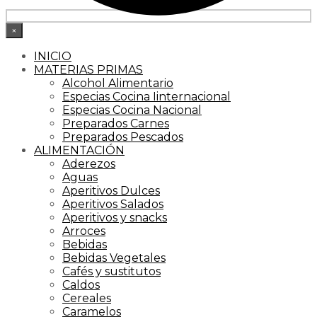
×
INICIO
MATERIAS PRIMAS
Alcohol Alimentario
Especias Cocina Iinternacional
Especias Cocina Nacional
Preparados Carnes
Preparados Pescados
ALIMENTACIÓN
Aderezos
Aguas
Aperitivos Dulces
Aperitivos Salados
Aperitivos y snacks
Arroces
Bebidas
Bebidas Vegetales
Cafés y sustitutos
Caldos
Cereales
Caramelos