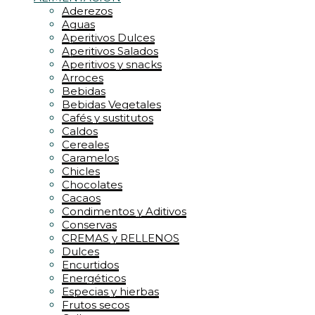
Aderezos
Aguas
Aperitivos Dulces
Aperitivos Salados
Aperitivos y snacks
Arroces
Bebidas
Bebidas Vegetales
Cafés y sustitutos
Caldos
Cereales
Caramelos
Chicles
Chocolates
Cacaos
Condimentos y Aditivos
Conservas
CREMAS y RELLENOS
Dulces
Encurtidos
Energéticos
Especias y hierbas
Frutos secos