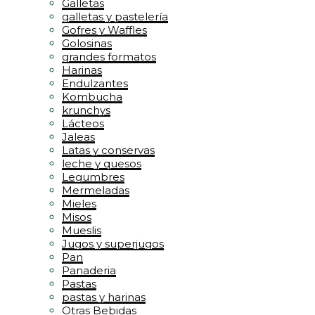
Galletas
galletas y pastelería
Gofres y Waffles
Golosinas
grandes formatos
Harinas
Endulzantes
Kombucha
krunchys
Lácteos
Jaleas
Latas y conservas
leche y quesos
Legumbres
Mermeladas
Mieles
Misos
Mueslis
Jugos y superjugos
Pan
Panaderia
Pastas
pastas y harinas
Otras Bebidas