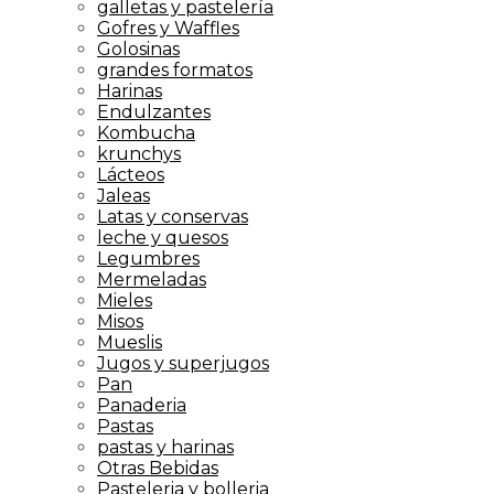
galletas y pastelería
Gofres y Waffles
Golosinas
grandes formatos
Harinas
Endulzantes
Kombucha
krunchys
Lácteos
Jaleas
Latas y conservas
leche y quesos
Legumbres
Mermeladas
Mieles
Misos
Mueslis
Jugos y superjugos
Pan
Panaderia
Pastas
pastas y harinas
Otras Bebidas
Pasteleria y bolleria