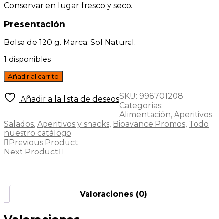
Conservar en lugar fresco y seco.
Presentación
Bolsa de 120 g. Marca: Sol Natural.
1 disponibles
Tortas
Añadir al carrito
de
lentejas
SKU:
998701208
Añadir a la lista de deseos
roja
Categorías:
Proteicas
Alimentación
,
Aperitivos
Bio
Salados
,
Aperitivos y snacks
,
Bioavance Promos
,
Todo
sin
nuestro catálogo
gluten
Previous Product
120g
Next Product
Sol
Natural
cantidad
Valoraciones (0)