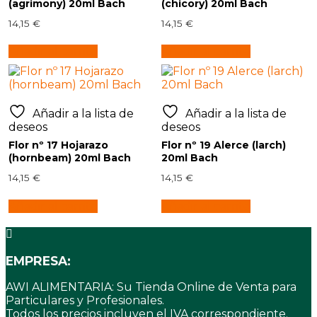
(agrimony) 20ml Bach
(chicory) 20ml Bach
14,15
€
14,15
€
Añadir al carrito
Añadir al carrito
Añadir a la lista de
Añadir a la lista de
deseos
deseos
Flor nº 17 Hojarazo
Flor nº 19 Alerce (larch)
(hornbeam) 20ml Bach
20ml Bach
14,15
€
14,15
€
Añadir al carrito
Añadir al carrito
EMPRESA:
AWI ALIMENTARIA: Su Tienda Online de Venta para
Particulares y Profesionales.
Todos los precios incluyen el IVA correspondiente.