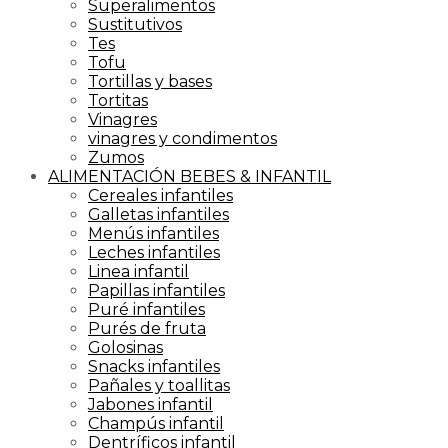
Superalimentos
Sustitutivos
Tes
Tofu
Tortillas y bases
Tortitas
Vinagres
vinagres y condimentos
Zumos
ALIMENTACIÓN BEBES & INFANTIL
Cereales infantiles
Galletas infantiles
Menús infantiles
Leches infantiles
Linea infantil
Papillas infantiles
Puré infantiles
Purés de fruta
Golosinas
Snacks infantiles
Pañales y toallitas
Jabones infantil
Champús infantil
Dentríficos infantil