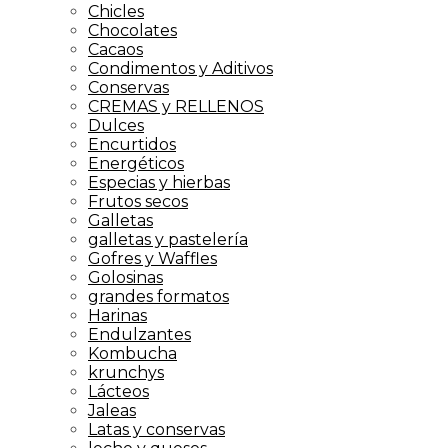
Chicles
Chocolates
Cacaos
Condimentos y Aditivos
Conservas
CREMAS y RELLENOS
Dulces
Encurtidos
Energéticos
Especias y hierbas
Frutos secos
Galletas
galletas y pastelería
Gofres y Waffles
Golosinas
grandes formatos
Harinas
Endulzantes
Kombucha
krunchys
Lácteos
Jaleas
Latas y conservas