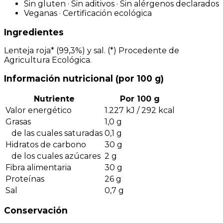
Sin gluten · Sin aditivos · Sin alérgenos declarados
Veganas · Certificación ecológica
Ingredientes
Lenteja roja* (99,3%) y sal. (*) Procedente de
Agricultura Ecológica.
Información nutricional (por 100 g)
Nutriente
Por 100 g
Valor energético
1.227 kJ / 292 kcal
Grasas
1,0 g
de las cuales saturadas
0,1 g
Hidratos de carbono
30 g
de los cuales azúcares
2 g
Fibra alimentaria
30 g
Proteínas
26 g
Sal
0,7 g
Conservación