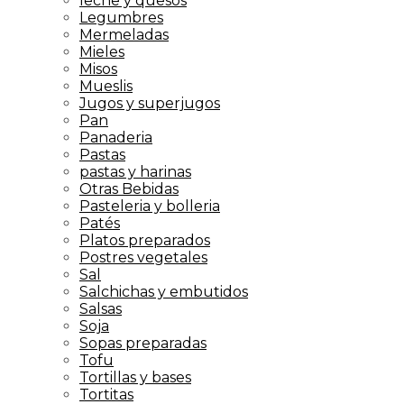
leche y quesos
Legumbres
Mermeladas
Mieles
Misos
Mueslis
Jugos y superjugos
Pan
Panaderia
Pastas
pastas y harinas
Otras Bebidas
Pasteleria y bolleria
Patés
Platos preparados
Postres vegetales
Sal
Salchichas y embutidos
Salsas
Soja
Sopas preparadas
Tofu
Tortillas y bases
Tortitas