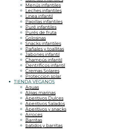
Menús infantiles
Leches infantiles
Linea infantil
Papillas infantiles
Puré infantiles
Purés de fruta
Golosinas
Snacks infantiles
Pañales y toallitas
Jabones infantil
Champús infantil
Dentríficos infantil
Cremas Solares
Proteccion solar
TIENDA VEGANOS
Aguas
Algas marinas
Aperitivos Dulces
Aperitivos Salados
Aperitivos y snacks
Arroces
Barritas
batidos y barritas