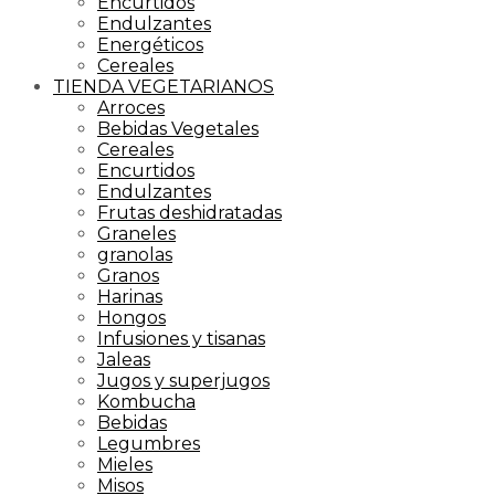
Encurtidos
Endulzantes
Energéticos
Cereales
TIENDA VEGETARIANOS
Arroces
Bebidas Vegetales
Cereales
Encurtidos
Endulzantes
Frutas deshidratadas
Graneles
granolas
Granos
Harinas
Hongos
Infusiones y tisanas
Jaleas
Jugos y superjugos
Kombucha
Bebidas
Legumbres
Mieles
Misos