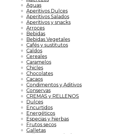
Aguas
Aperitivos Dulces
Aperitivos Salados
Aperitivos y snacks
Arroces
Bebidas
Bebidas Vegetales
Cafés y sustitutos
Caldos
Cereales
Caramelos
Chicles
Chocolates
Cacaos
Condimentos y Aditivos
Conservas
CREMAS y RELLENOS
Dulces
Encurtidos
Energéticos
Especias y hierbas
Frutos secos
Galletas