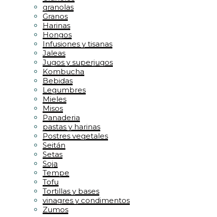
granolas
Granos
Harinas
Hongos
Infusiones y tisanas
Jaleas
Jugos y superjugos
Kombucha
Bebidas
Legumbres
Mieles
Misos
Panaderia
pastas y harinas
Postres vegetales
Seitán
Setas
Soja
Tempe
Tofu
Tortillas y bases
vinagres y condimentos
Zumos