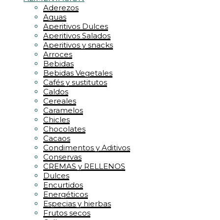
Aderezos
Aguas
Aperitivos Dulces
Aperitivos Salados
Aperitivos y snacks
Arroces
Bebidas
Bebidas Vegetales
Cafés y sustitutos
Caldos
Cereales
Caramelos
Chicles
Chocolates
Cacaos
Condimentos y Aditivos
Conservas
CREMAS y RELLENOS
Dulces
Encurtidos
Energéticos
Especias y hierbas
Frutos secos