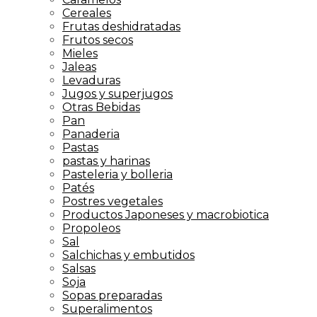
Cereales
Frutas deshidratadas
Frutos secos
Mieles
Jaleas
Levaduras
Jugos y superjugos
Otras Bebidas
Pan
Panaderia
Pastas
pastas y harinas
Pasteleria y bolleria
Patés
Postres vegetales
Productos Japoneses y macrobiotica
Propoleos
Sal
Salchichas y embutidos
Salsas
Soja
Sopas preparadas
Superalimentos