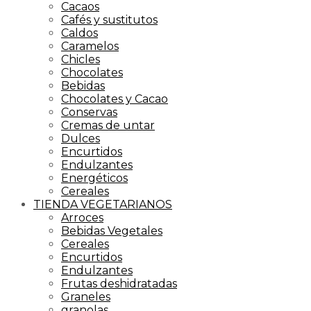
Cacaos
Cafés y sustitutos
Caldos
Caramelos
Chicles
Chocolates
Bebidas
Chocolates y Cacao
Conservas
Cremas de untar
Dulces
Encurtidos
Endulzantes
Energéticos
Cereales
TIENDA VEGETARIANOS
Arroces
Bebidas Vegetales
Cereales
Encurtidos
Endulzantes
Frutas deshidratadas
Graneles
granolas