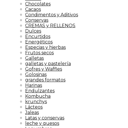
Chocolates
Cacaos
Condimentos y Aditivos
Conservas
CREMAS y RELLENOS
Dulces
Encurtidos
Energéticos
Especias y hierbas
Frutos secos
Galletas
galletas y pastelería
Gofres y Waffles
Golosinas
grandes formatos
Harinas
Endulzantes
Kombucha
krunchys
Lácteos
Jaleas
Latas y conservas
leche y quesos