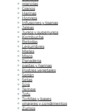
granolas
Granos
Harinas
Hongos
Infusiones y tisanas
Jaleas
Jugos y superjugos
Kombucha
Bebidas
Legumbres
Mieles
Misos
Panaderia
pastas y harinas
Postres vegetales
Seitán
Setas
Soja
Tempe
Tofu
Tortillas y bases
vinagres y condimentos
Zumos