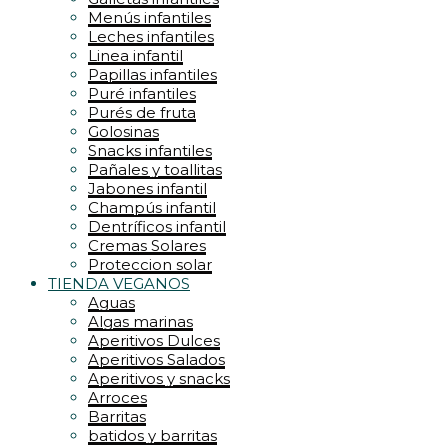
Menús infantiles
Leches infantiles
Linea infantil
Papillas infantiles
Puré infantiles
Purés de fruta
Golosinas
Snacks infantiles
Pañales y toallitas
Jabones infantil
Champús infantil
Dentríficos infantil
Cremas Solares
Proteccion solar
TIENDA VEGANOS
Aguas
Algas marinas
Aperitivos Dulces
Aperitivos Salados
Aperitivos y snacks
Arroces
Barritas
batidos y barritas