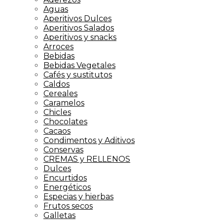
Aguas
Aperitivos Dulces
Aperitivos Salados
Aperitivos y snacks
Arroces
Bebidas
Bebidas Vegetales
Cafés y sustitutos
Caldos
Cereales
Caramelos
Chicles
Chocolates
Cacaos
Condimentos y Aditivos
Conservas
CREMAS y RELLENOS
Dulces
Encurtidos
Energéticos
Especias y hierbas
Frutos secos
Galletas