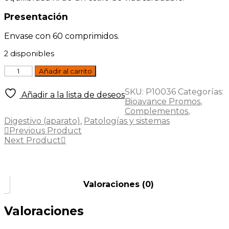
Presentación
Envase con 60 comprimidos.
2 disponibles
Transit+
Añadir al carrito
60
comprimidos
SKU:
P10036
Categorías:
Añadir a la lista de deseos
Physalis
Bioavance Promos
,
cantidad
Complementos
,
Digestivo (aparato)
,
Patologías y sistemas
Previous Product
Next Product
Valoraciones (0)
Valoraciones