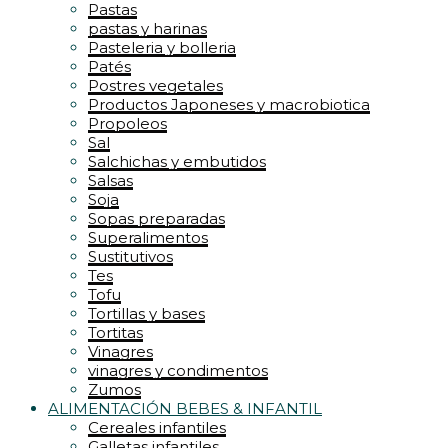
Pastas
pastas y harinas
Pasteleria y bolleria
Patés
Postres vegetales
Productos Japoneses y macrobiotica
Propoleos
Sal
Salchichas y embutidos
Salsas
Soja
Sopas preparadas
Superalimentos
Sustitutivos
Tes
Tofu
Tortillas y bases
Tortitas
Vinagres
vinagres y condimentos
Zumos
ALIMENTACIÓN BEBES & INFANTIL
Cereales infantiles
Galletas infantiles