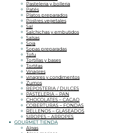
Pasteleria y bolleria
Patés
Platos preparados
Postres vegetales
Sal
Salchichas y embutidos
Salsas
Soja
Sopas preparadas
Tofu
Tortillas y bases
Tortitas
Vinagres
vinagres y condimentos
Zumos
REPOSTERIA / DULCES
PASTELERIA – PAN
CHOCOLATES – CACAO
COBERTURAS – FONDAS
RELLENOS – GLASEADOS
SIROPES – ARROPES
GOURMET TIENDA
Algas