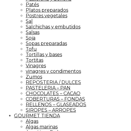
Patés
Platos preparados
Postres vegetales
Sal
Salchichas y embutidos
Salsas
Soja
Sopas preparadas
Tofu
Tortillas y bases
Tortitas
Vinagres
vinagres y condimentos
Zumos
REPOSTERIA / DULCES
PASTELERIA – PAN
CHOCOLATES – CACAO
COBERTURAS – FONDAS
RELLENOS – GLASEADOS
SIROPES – ARROPES
GOURMET TIENDA
Algas
Algas marinas