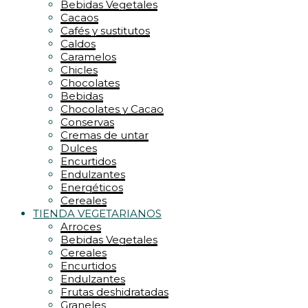
Bebidas Vegetales
Cacaos
Cafés y sustitutos
Caldos
Caramelos
Chicles
Chocolates
Bebidas
Chocolates y Cacao
Conservas
Cremas de untar
Dulces
Encurtidos
Endulzantes
Energéticos
Cereales
TIENDA VEGETARIANOS
Arroces
Bebidas Vegetales
Cereales
Encurtidos
Endulzantes
Frutas deshidratadas
Graneles