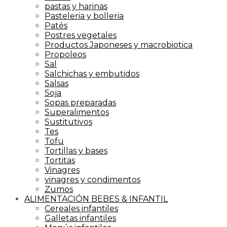
pastas y harinas
Pasteleria y bolleria
Patés
Postres vegetales
Productos Japoneses y macrobiotica
Propoleos
Sal
Salchichas y embutidos
Salsas
Soja
Sopas preparadas
Superalimentos
Sustitutivos
Tes
Tofu
Tortillas y bases
Tortitas
Vinagres
vinagres y condimentos
Zumos
ALIMENTACIÓN BEBES & INFANTIL
Cereales infantiles
Galletas infantiles