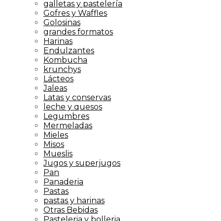
galletas y pastelería
Gofres y Waffles
Golosinas
grandes formatos
Harinas
Endulzantes
Kombucha
krunchys
Lácteos
Jaleas
Latas y conservas
leche y quesos
Legumbres
Mermeladas
Mieles
Misos
Mueslis
Jugos y superjugos
Pan
Panaderia
Pastas
pastas y harinas
Otras Bebidas
Pasteleria y bolleria