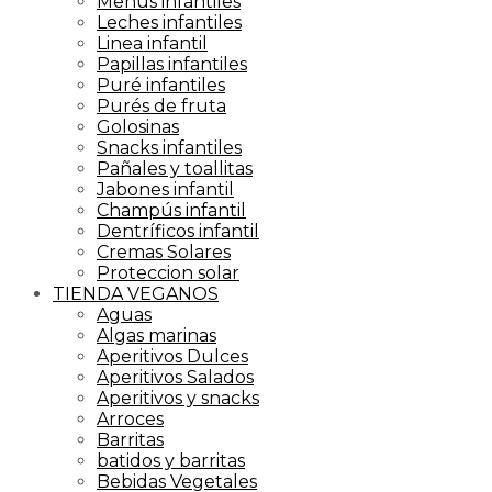
Menús infantiles
Leches infantiles
Linea infantil
Papillas infantiles
Puré infantiles
Purés de fruta
Golosinas
Snacks infantiles
Pañales y toallitas
Jabones infantil
Champús infantil
Dentríficos infantil
Cremas Solares
Proteccion solar
TIENDA VEGANOS
Aguas
Algas marinas
Aperitivos Dulces
Aperitivos Salados
Aperitivos y snacks
Arroces
Barritas
batidos y barritas
Bebidas Vegetales