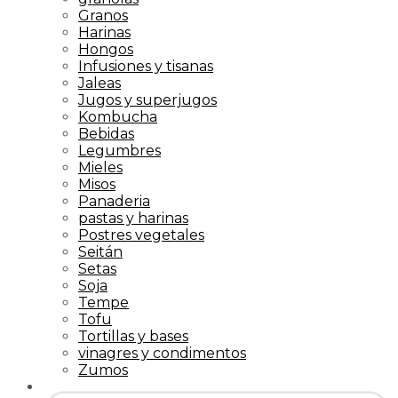
Granos
Harinas
Hongos
Infusiones y tisanas
Jaleas
Jugos y superjugos
Kombucha
Bebidas
Legumbres
Mieles
Misos
Panaderia
pastas y harinas
Postres vegetales
Seitán
Setas
Soja
Tempe
Tofu
Tortillas y bases
vinagres y condimentos
Zumos
Búsqueda