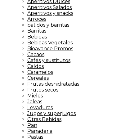
Aperitivos Dulces
Aperitivos Salados
Aperitivos y snacks
Arroces
batidos y barritas
Barritas
Bebidas
Bebidas Vegetales
Bioavance Promos
Cacaos
Cafés y sustitutos
Caldos
Caramelos
Cereales
Frutas deshidratadas
Frutos secos
Mieles
Jaleas
Levaduras
Jugos y superjugos
Otras Bebidas
Pan
Panaderia
Pastas