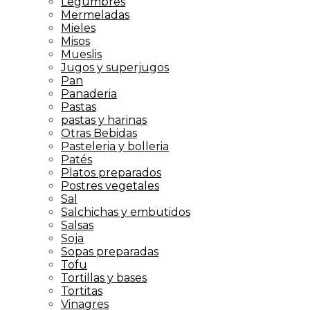
Legumbres
Mermeladas
Mieles
Misos
Mueslis
Jugos y superjugos
Pan
Panaderia
Pastas
pastas y harinas
Otras Bebidas
Pasteleria y bolleria
Patés
Platos preparados
Postres vegetales
Sal
Salchichas y embutidos
Salsas
Soja
Sopas preparadas
Tofu
Tortillas y bases
Tortitas
Vinagres