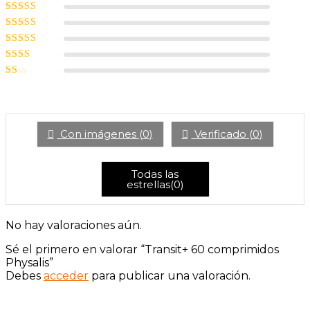
Valorado con
5
de 5
Valorado
con
4
de 5
Valorado
con
3
de
Valorado
5
con
2
Valorado
de 5
con
1
de
5
Con imágenes (
0
)
Verificado (
0
)
Todas las
estrellas(
0
)
No hay valoraciones aún.
Sé el primero en valorar “Transit+ 60 comprimidos
Physalis”
Debes
acceder
para publicar una valoración.