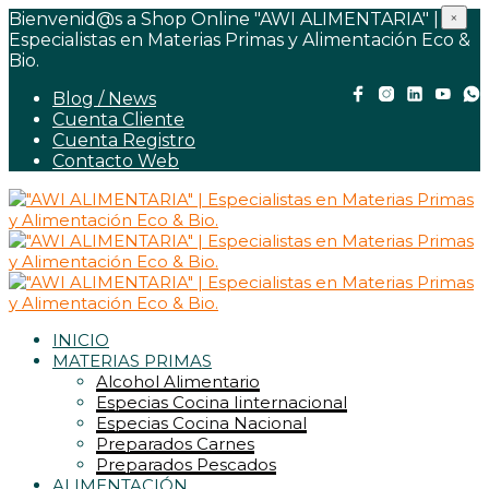
Bienvenid@s a Shop Online "AWI ALIMENTARIA" |
×
Especialistas en Materias Primas y Alimentación Eco &
Bio.
Blog / News
Cuenta Cliente
Cuenta Registro
Contacto Web
INICIO
MATERIAS PRIMAS
Alcohol Alimentario
Especias Cocina Iinternacional
Especias Cocina Nacional
Preparados Carnes
Preparados Pescados
ALIMENTACIÓN