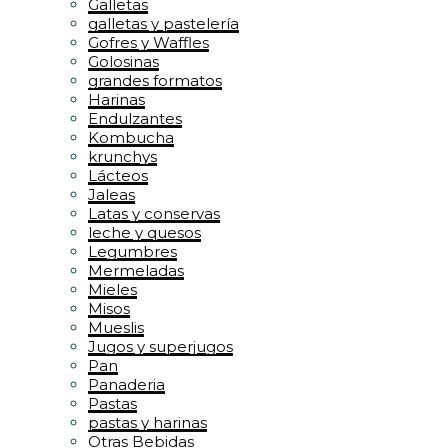
Galletas
galletas y pastelería
Gofres y Waffles
Golosinas
grandes formatos
Harinas
Endulzantes
Kombucha
krunchys
Lácteos
Jaleas
Latas y conservas
leche y quesos
Legumbres
Mermeladas
Mieles
Misos
Mueslis
Jugos y superjugos
Pan
Panaderia
Pastas
pastas y harinas
Otras Bebidas