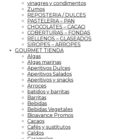
vinagres y condimentos
Zumos
REPOSTERIA / DULCES
PASTELERIA – PAN
CHOCOLATES – CACAO
COBERTURAS – FONDAS
RELLENOS – GLASEADOS
SIROPES – ARROPES
GOURMET TIENDA
Algas
Algas marinas
Aperitivos Dulces
Aperitivos Salados
Aperitivos y snacks
Arroces
batidos y barritas
Barritas
Bebidas
Bebidas Vegetales
Bioavance Promos
Cacaos
Cafés y sustitutos
Caldos
Caramelos