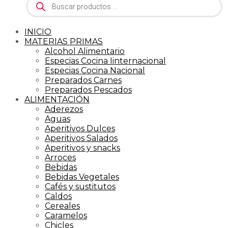
de
productos
INICIO
MATERIAS PRIMAS
Alcohol Alimentario
Especias Cocina Iinternacional
Especias Cocina Nacional
Preparados Carnes
Preparados Pescados
ALIMENTACIÓN
Aderezos
Aguas
Aperitivos Dulces
Aperitivos Salados
Aperitivos y snacks
Arroces
Bebidas
Bebidas Vegetales
Cafés y sustitutos
Caldos
Cereales
Caramelos
Chicles