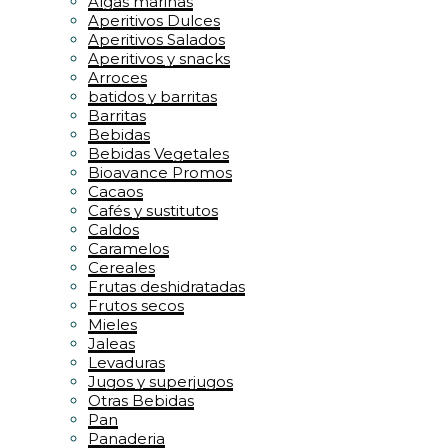
Algas marinas
Aperitivos Dulces
Aperitivos Salados
Aperitivos y snacks
Arroces
batidos y barritas
Barritas
Bebidas
Bebidas Vegetales
Bioavance Promos
Cacaos
Cafés y sustitutos
Caldos
Caramelos
Cereales
Frutas deshidratadas
Frutos secos
Mieles
Jaleas
Levaduras
Jugos y superjugos
Otras Bebidas
Pan
Panaderia