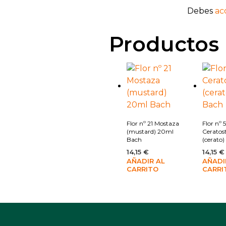
Debes
ac
Productos 
Añadir a la lista de deseos
Flor nº 21 Mostaza
Flor nº 5
(mustard) 20ml
Ceratos
Bach
(cerato
14,15
€
14,15
€
AÑADIR AL
AÑADI
CARRITO
CARRI