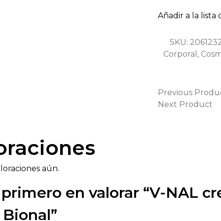
Añadir a la lista
SKU:
206123
Corporal
,
Cosm
Previous Produ
Next Product
oraciones
loraciones aún.
l primero en valorar “V-NAL c
 Bional”