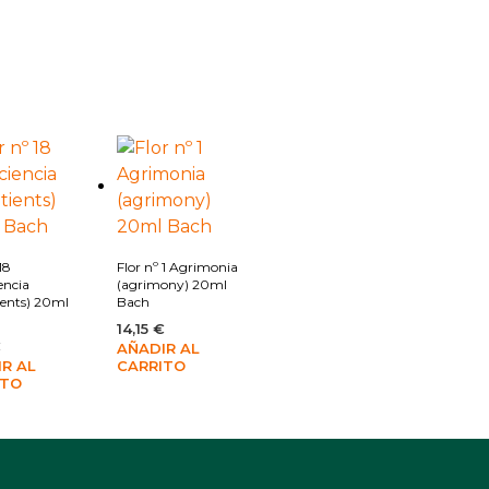
Añadir a la lista de deseos
Añadir a la lista de deseos
18
Flor nº 1 Agrimonia
encia
(agrimony) 20ml
ients) 20ml
Bach
14,15
€
€
AÑADIR AL
R AL
CARRITO
ITO