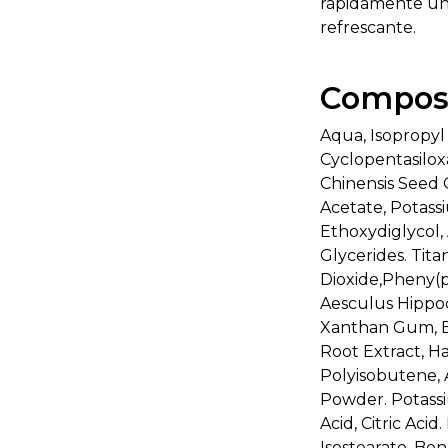
rápidamente un
refrescante.
Composi
Aqua, Isopropyl 
Cyclopentasilox
Chinensis Seed O
Acetate, Potass
Ethoxydiglycol,
Glycerides. Tit
Dioxide,Pheny(p
Aesculus Hippoc
Xanthan Gum, B
Root Extract, Ha
Polyisobutene, 
Powder. Potass
Acid, Citric Aci
Isostearate, Ben