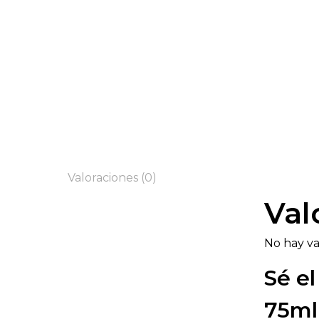
Valoraciones (0)
Val
No hay va
Sé e
75ml