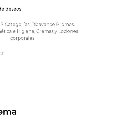
 de deseos
27
Categorías:
Bioavance Promos
,
ética e Higiene
,
Cremas y Lociones
corporales
ct
rema