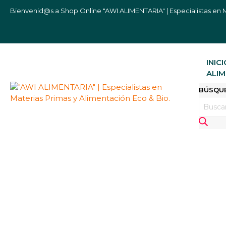
Bienvenid@s a Shop Online "AWI ALIMENTARIA" | Especialistas en M
INIC
ALIM
BÚSQU