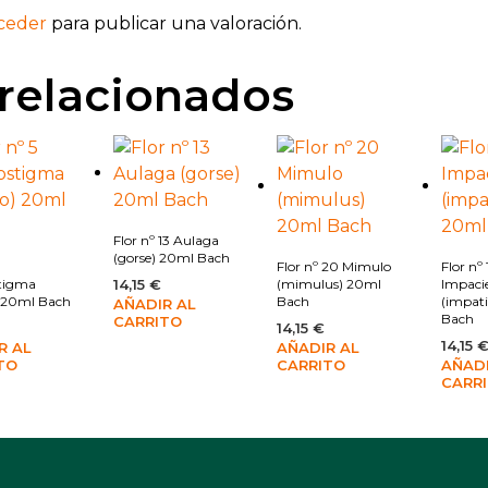
ceder
para publicar una valoración.
relacionados
Añadir a la lista de deseos
Añadir a la lista de deseos
Añadir a la lista de deseos
Flor nº 13 Aulaga
(gorse) 20ml Bach
Flor nº 20 Mimulo
Flor nº 
tigma
14,15
€
(mimulus) 20ml
Impaci
) 20ml Bach
Bach
(impat
AÑADIR AL
Bach
CARRITO
14,15
€
14,15
R AL
AÑADIR AL
TO
CARRITO
AÑADI
CARR