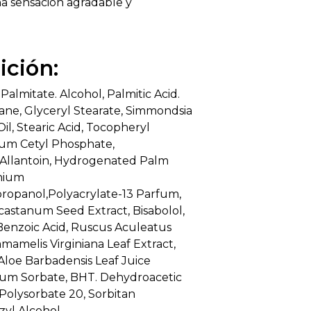
a sensación agradable y
ción:
Palmitate. Alcohol, Palmitic Acid.
ane, Glyceryl Stearate, Simmondsia
il, Stearic Acid, Tocopheryl
ium Cetyl Phosphate,
 Allantoin, Hydrogenated Palm
anium
ropanol,Polyacrylate-13 Parfum,
astanum Seed Extract, Bisabolol,
enzoic Acid, Ruscus Aculeatus
mamelis Virginiana Leaf Extract,
Aloe Barbadensis Leaf Juice
ium Sorbate, BHT. Dehydroacetic
d. Polysorbate 20, Sorbitan
zyl Alcohol.