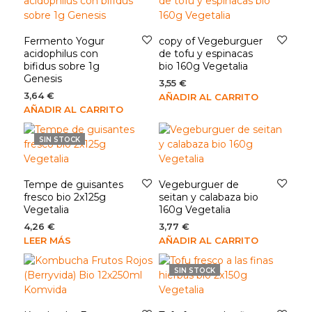
Fermento Yogur
copy of Vegeburguer
acidophilus con
de tofu y espinacas
bifidus sobre 1g
bio 160g Vegetalia
Genesis
3,55
€
3,64
€
AÑADIR AL CARRITO
AÑADIR AL CARRITO
SIN STOCK
Tempe de guisantes
Vegeburguer de
fresco bio 2x125g
seitan y calabaza bio
Vegetalia
160g Vegetalia
4,26
€
3,77
€
LEER MÁS
AÑADIR AL CARRITO
SIN STOCK