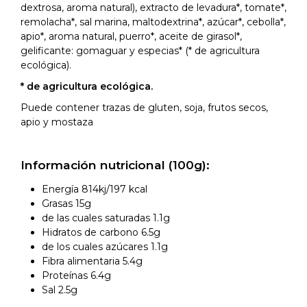
dextrosa, aroma natural), extracto de levadura*, tomate*,
remolacha*, sal marina, maltodextrina*, azúcar*, cebolla*,
apio*, aroma natural, puerro*, aceite de girasol*,
gelificante: gomaguar y especias* (* de agricultura
ecológica).
* de agricultura ecológica.
Puede contener trazas de gluten, soja, frutos secos,
apio y mostaza
Información nutricional (100g):
Energía 814kj/197 kcal
Grasas 15g
de las cuales saturadas 1.1g
Hidratos de carbono 6.5g
de los cuales azúcares 1.1g
Fibra alimentaria 5.4g
Proteínas 6.4g
Sal 2.5g