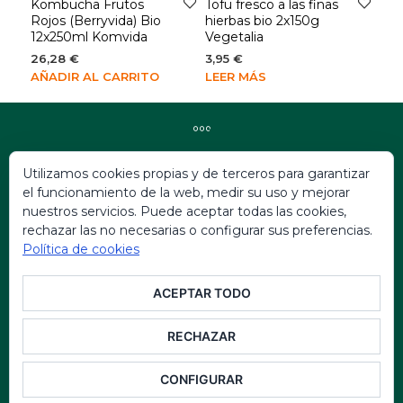
Kombucha Frutos
Tofu fresco a las finas
Rojos (Berryvida) Bio
hierbas bio 2x150g
12x250ml Komvida
Vegetalia
26,28
€
3,95
€
AÑADIR AL CARRITO
LEER MÁS
Utilizamos cookies propias y de terceros para garantizar
Politica de Privacidad
el funcionamiento de la web, medir su uso y mejorar
nuestros servicios. Puede aceptar todas las cookies,
Politica Ley Aviso Legal
rechazar las no necesarias o configurar sus preferencias.
Política Ley de Condiciones
Política de cookies
Política Ley de Garantias
ACEPTAR TODO
Política Ley de Cookies
RECHAZAR
© 2026 AWI ALIMENTARIA · Materias Primas y
Soluciones Clean Label para Alimentación
CONFIGURAR