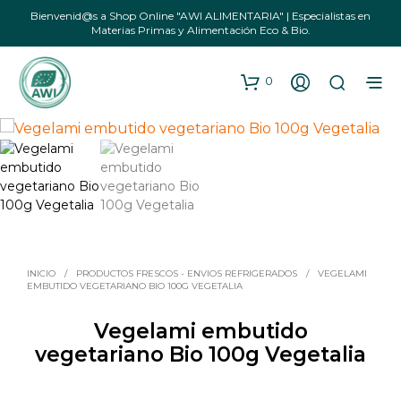
Bienvenid@s a Shop Online "AWI ALIMENTARIA" | Especialistas en
Materias Primas y Alimentación Eco & Bio.
0
INICIO
/
PRODUCTOS FRESCOS - ENVIOS REFRIGERADOS
/
VEGELAMI
EMBUTIDO VEGETARIANO BIO 100G VEGETALIA
Vegelami embutido
vegetariano Bio 100g Vegetalia