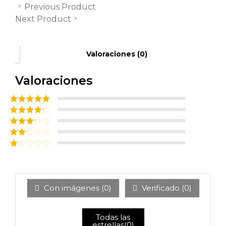
Previous Product
Next Product
Valoraciones (0)
Valoraciones
Valorado con
5
de 5
Valorado
con
4
de
Valorado
5
con
3
Valor
de 5
ado
Va
con
lor
2
de
ad
5
o
co
Con imágenes (
0
)
Verificado (
0
)
n
1
de
5
Todas las
estrellas(
0
)