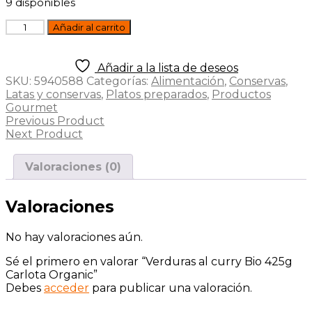
9 disponibles
Verduras
Añadir al carrito
al
curry
Bio
Añadir a la lista de deseos
425g
SKU:
5940588
Categorías:
Alimentación
,
Conservas
,
Carlota
Latas y conservas
,
Platos preparados
,
Productos
Organic
Gourmet
cantidad
Previous Product
Next Product
Valoraciones (0)
Valoraciones
No hay valoraciones aún.
Sé el primero en valorar “Verduras al curry Bio 425g
Carlota Organic”
Debes
acceder
para publicar una valoración.