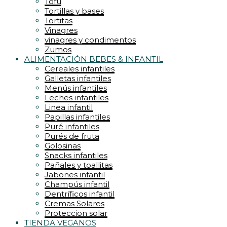
Tofu
Tortillas y bases
Tortitas
Vinagres
vinagres y condimentos
Zumos
ALIMENTACIÓN BEBES & INFANTIL
Cereales infantiles
Galletas infantiles
Menús infantiles
Leches infantiles
Linea infantil
Papillas infantiles
Puré infantiles
Purés de fruta
Golosinas
Snacks infantiles
Pañales y toallitas
Jabones infantil
Champús infantil
Dentríficos infantil
Cremas Solares
Proteccion solar
TIENDA VEGANOS