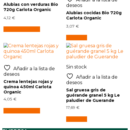
Alubias con verduras Bio
deseos
720g Carlota Organic
Alubias cocidas Bio 720g
4,12
€
Carlota Organic
3,07
€
Añadir al carrito
Leer más
Sin stock
Añadir a la lista de
deseos
Añadir a la lista de
Crema lentejas rojas y
deseos
quinoa 450ml Carlota
Sal gruesa gris de
Organic
guérande granel 5 kg Le
4,05
€
paludier de Guerande
17,69
€
Añadir al carrito
Leer más