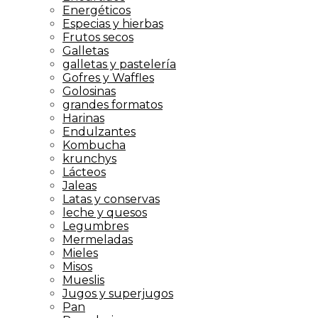
Energéticos
Especias y hierbas
Frutos secos
Galletas
galletas y pastelería
Gofres y Waffles
Golosinas
grandes formatos
Harinas
Endulzantes
Kombucha
krunchys
Lácteos
Jaleas
Latas y conservas
leche y quesos
Legumbres
Mermeladas
Mieles
Misos
Mueslis
Jugos y superjugos
Pan