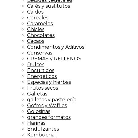
Bebidas Vegetales
Cafés y sustitutos
Caldos
Cereales
Caramelos
Chicles
Chocolates
Cacaos
Condimentos y Aditivos
Conservas
CREMAS y RELLENOS
Dulces
Encurtidos
Energéticos
Especias y hierbas
Frutos secos
Galletas
galletas y pastelería
Gofres y Waffles
Golosinas
grandes formatos
Harinas
Endulzantes
Kombucha