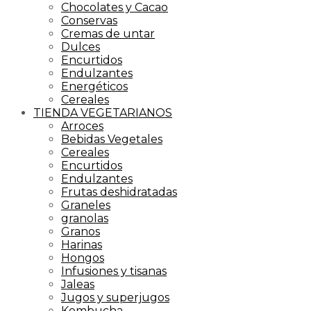
Chocolates y Cacao
Conservas
Cremas de untar
Dulces
Encurtidos
Endulzantes
Energéticos
Cereales
TIENDA VEGETARIANOS
Arroces
Bebidas Vegetales
Cereales
Encurtidos
Endulzantes
Frutas deshidratadas
Graneles
granolas
Granos
Harinas
Hongos
Infusiones y tisanas
Jaleas
Jugos y superjugos
Kombucha