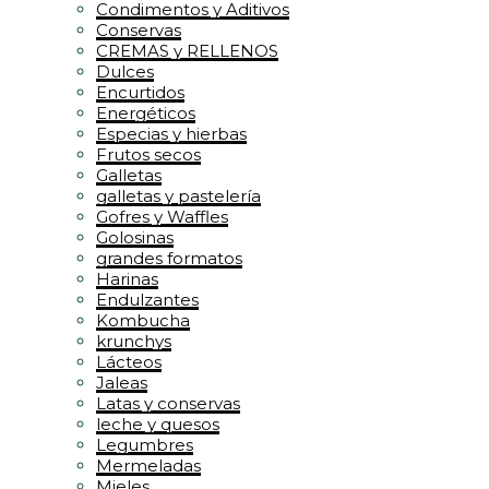
Condimentos y Aditivos
Conservas
CREMAS y RELLENOS
Dulces
Encurtidos
Energéticos
Especias y hierbas
Frutos secos
Galletas
galletas y pastelería
Gofres y Waffles
Golosinas
grandes formatos
Harinas
Endulzantes
Kombucha
krunchys
Lácteos
Jaleas
Latas y conservas
leche y quesos
Legumbres
Mermeladas
Mieles