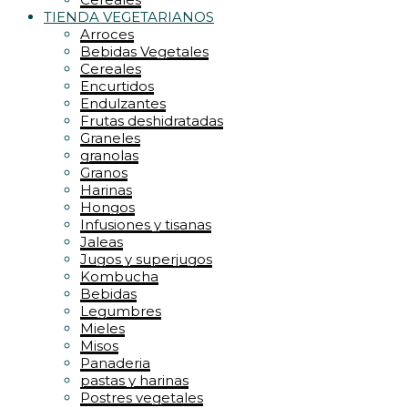
TIENDA VEGETARIANOS
Arroces
Bebidas Vegetales
Cereales
Encurtidos
Endulzantes
Frutas deshidratadas
Graneles
granolas
Granos
Harinas
Hongos
Infusiones y tisanas
Jaleas
Jugos y superjugos
Kombucha
Bebidas
Legumbres
Mieles
Misos
Panaderia
pastas y harinas
Postres vegetales