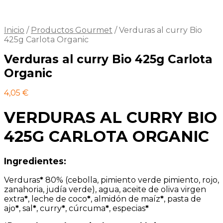
Inicio
/
Productos Gourmet
/
Verduras al curry Bio
425g Carlota Organic
Verduras al curry Bio 425g Carlota
Organic
4,05
€
VERDURAS AL CURRY BIO
425G CARLOTA ORGANIC
Ingredientes:
Verduras
*
80% (cebolla, pimiento verde pimiento, rojo,
zanahoria, judía verde), agua, aceite de oliva virgen
extra
*
, leche de coco
*
, almidón de maíz
*
, pasta de
ajo
*
, sal
*
, curry
*
, cúrcuma
*
, especias
*