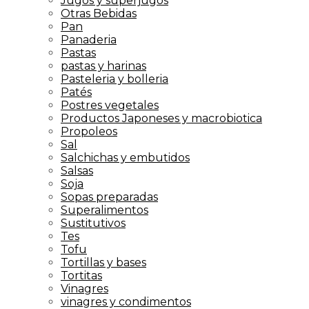
Jugos y superjugos
Otras Bebidas
Pan
Panaderia
Pastas
pastas y harinas
Pasteleria y bolleria
Patés
Postres vegetales
Productos Japoneses y macrobiotica
Propoleos
Sal
Salchichas y embutidos
Salsas
Soja
Sopas preparadas
Superalimentos
Sustitutivos
Tes
Tofu
Tortillas y bases
Tortitas
Vinagres
vinagres y condimentos