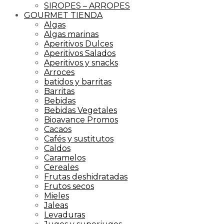
SIROPES – ARROPES
GOURMET TIENDA
Algas
Algas marinas
Aperitivos Dulces
Aperitivos Salados
Aperitivos y snacks
Arroces
batidos y barritas
Barritas
Bebidas
Bebidas Vegetales
Bioavance Promos
Cacaos
Cafés y sustitutos
Caldos
Caramelos
Cereales
Frutas deshidratadas
Frutos secos
Mieles
Jaleas
Levaduras