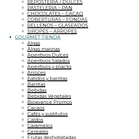
REPOSTERIA / DULCES
PASTELERIA – PAN
CHOCOLATES – CACAO
COBERTURAS – FONDAS
RELLENOS – GLASEADOS
SIROPES – ARROPES
GOURMET TIENDA
Algas
Algas marinas
Aperitivos Dulces
Aperitivos Salados
Aperitivos y snacks
Arroces
batidos y barritas
Barritas
Bebidas
Bebidas Vegetales
Bioavance Promos
Cacaos
Cafés y sustitutos
Caldos
Caramelos
Cereales
Frutas deshidratadas