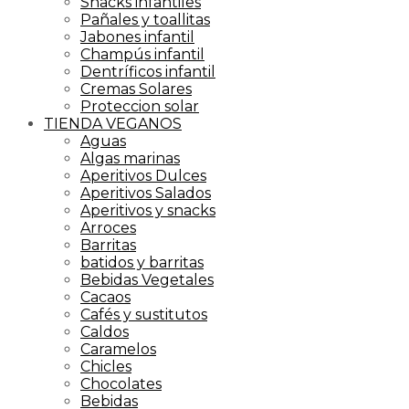
Snacks infantiles
Pañales y toallitas
Jabones infantil
Champús infantil
Dentríficos infantil
Cremas Solares
Proteccion solar
TIENDA VEGANOS
Aguas
Algas marinas
Aperitivos Dulces
Aperitivos Salados
Aperitivos y snacks
Arroces
Barritas
batidos y barritas
Bebidas Vegetales
Cacaos
Cafés y sustitutos
Caldos
Caramelos
Chicles
Chocolates
Bebidas