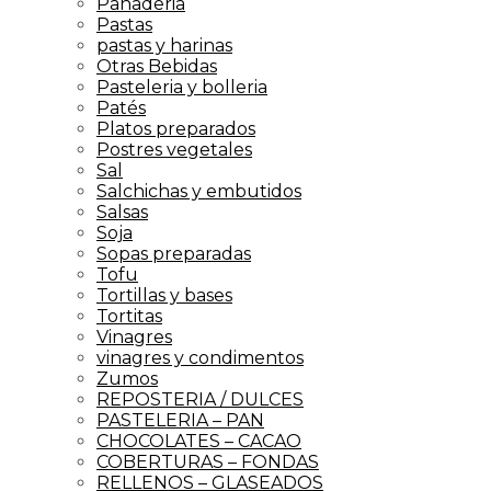
Panaderia
Pastas
pastas y harinas
Otras Bebidas
Pasteleria y bolleria
Patés
Platos preparados
Postres vegetales
Sal
Salchichas y embutidos
Salsas
Soja
Sopas preparadas
Tofu
Tortillas y bases
Tortitas
Vinagres
vinagres y condimentos
Zumos
REPOSTERIA / DULCES
PASTELERIA – PAN
CHOCOLATES – CACAO
COBERTURAS – FONDAS
RELLENOS – GLASEADOS