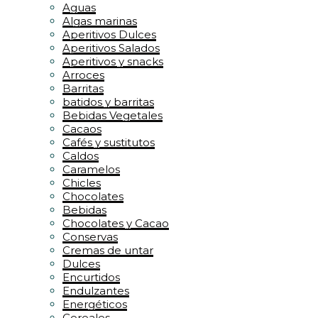
Aguas
Algas marinas
Aperitivos Dulces
Aperitivos Salados
Aperitivos y snacks
Arroces
Barritas
batidos y barritas
Bebidas Vegetales
Cacaos
Cafés y sustitutos
Caldos
Caramelos
Chicles
Chocolates
Bebidas
Chocolates y Cacao
Conservas
Cremas de untar
Dulces
Encurtidos
Endulzantes
Energéticos
Cereales