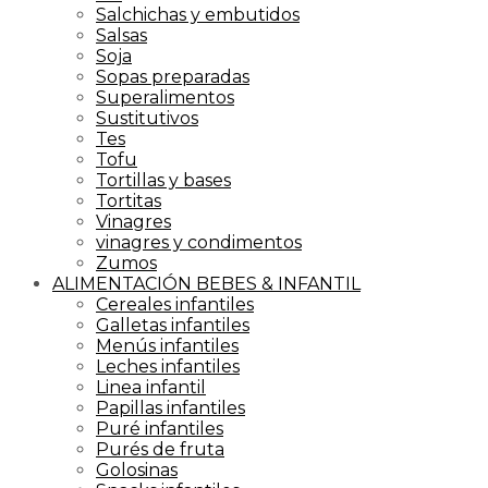
Salchichas y embutidos
Salsas
Soja
Sopas preparadas
Superalimentos
Sustitutivos
Tes
Tofu
Tortillas y bases
Tortitas
Vinagres
vinagres y condimentos
Zumos
ALIMENTACIÓN BEBES & INFANTIL
Cereales infantiles
Galletas infantiles
Menús infantiles
Leches infantiles
Linea infantil
Papillas infantiles
Puré infantiles
Purés de fruta
Golosinas