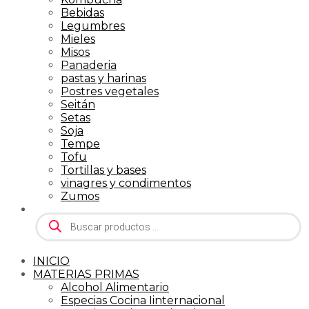
Bebidas
Legumbres
Mieles
Misos
Panaderia
pastas y harinas
Postres vegetales
Seitán
Setas
Soja
Tempe
Tofu
Tortillas y bases
vinagres y condimentos
Zumos
Búsqueda
de
productos
INICIO
MATERIAS PRIMAS
Alcohol Alimentario
Especias Cocina Iinternacional