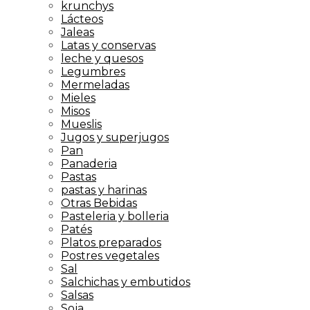
krunchys
Lácteos
Jaleas
Latas y conservas
leche y quesos
Legumbres
Mermeladas
Mieles
Misos
Mueslis
Jugos y superjugos
Pan
Panaderia
Pastas
pastas y harinas
Otras Bebidas
Pasteleria y bolleria
Patés
Platos preparados
Postres vegetales
Sal
Salchichas y embutidos
Salsas
Soja