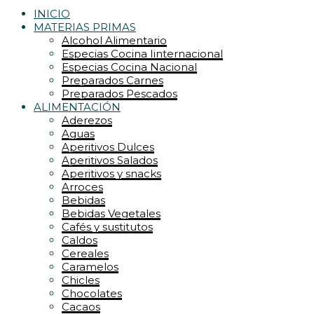
INICIO
MATERIAS PRIMAS
Alcohol Alimentario
Especias Cocina Iinternacional
Especias Cocina Nacional
Preparados Carnes
Preparados Pescados
ALIMENTACIÓN
Aderezos
Aguas
Aperitivos Dulces
Aperitivos Salados
Aperitivos y snacks
Arroces
Bebidas
Bebidas Vegetales
Cafés y sustitutos
Caldos
Cereales
Caramelos
Chicles
Chocolates
Cacaos