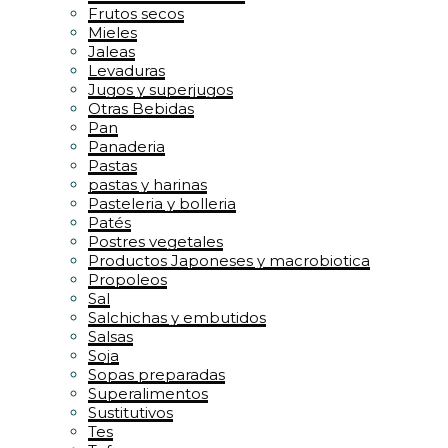
Frutos secos
Mieles
Jaleas
Levaduras
Jugos y superjugos
Otras Bebidas
Pan
Panaderia
Pastas
pastas y harinas
Pasteleria y bolleria
Patés
Postres vegetales
Productos Japoneses y macrobiotica
Propoleos
Sal
Salchichas y embutidos
Salsas
Soja
Sopas preparadas
Superalimentos
Sustitutivos
Tes