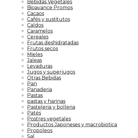
Bebidas Vegetales
Bioavance Promos
Cacaos
Cafés y sustitutos
Caldos
Caramelos
Cereales
Frutas deshidratadas
Frutos secos
Mieles
Jaleas
Levaduras
Jugos y superjugos
Otras Bebidas
Pan
Panaderia
Pastas
pastas y harinas
Pasteleria y bolleria
Patés
Postres vegetales
Productos Japoneses y macrobiotica
Propoleos
Sal