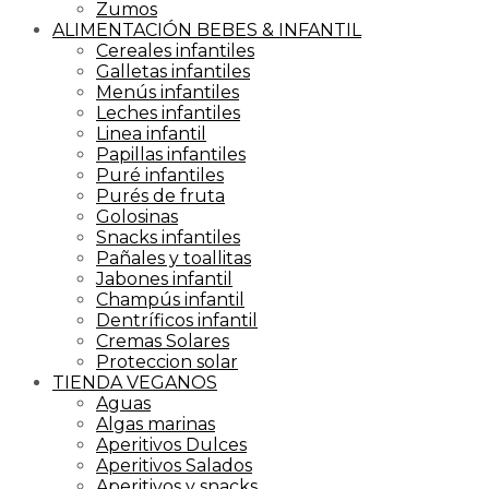
Zumos
ALIMENTACIÓN BEBES & INFANTIL
Cereales infantiles
Galletas infantiles
Menús infantiles
Leches infantiles
Linea infantil
Papillas infantiles
Puré infantiles
Purés de fruta
Golosinas
Snacks infantiles
Pañales y toallitas
Jabones infantil
Champús infantil
Dentríficos infantil
Cremas Solares
Proteccion solar
TIENDA VEGANOS
Aguas
Algas marinas
Aperitivos Dulces
Aperitivos Salados
Aperitivos y snacks