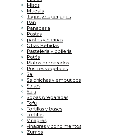
Misos
Mueslis
Jugos y superjugos
Pan
Panaderia
Pastas
pastas y harinas
Otras Bebidas
Pasteleria y bolleria
Patés
Platos preparados
Postres vegetales
Sal
Salchichas y embutidos
Salsas
Soja
Sopas preparadas
Tofu
Tortillas y bases
Tortitas
Vinagres
vinagres y condimentos
Zumos