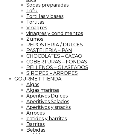
Sopas preparadas
Tofu
Tortillas y bases
Tortitas
Vinagres
vinagres y condimentos
Zumos
REPOSTERIA / DULCES
PASTELERIA – PAN
CHOCOLATES – CACAO
COBERTURAS – FONDAS
RELLENOS – GLASEADOS
SIROPES – ARROPES
GOURMET TIENDA
Algas
Algas marinas
Aperitivos Dulces
Aperitivos Salados
Aperitivos y snacks
Arroces
batidos y barritas
Barritas
Bebidas