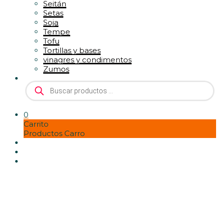
Seitán
Setas
Soja
Tempe
Tofu
Tortillas y bases
vinagres y condimentos
Zumos
Búsqueda
de
productos
0
Carrito
Productos Carro