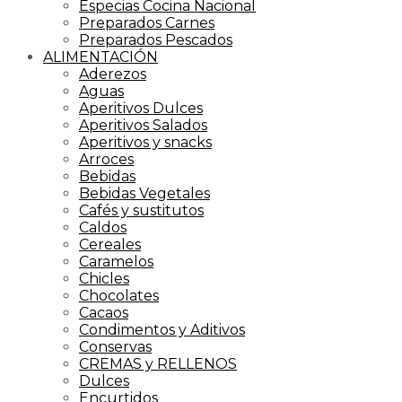
Especias Cocina Nacional
Preparados Carnes
Preparados Pescados
ALIMENTACIÓN
Aderezos
Aguas
Aperitivos Dulces
Aperitivos Salados
Aperitivos y snacks
Arroces
Bebidas
Bebidas Vegetales
Cafés y sustitutos
Caldos
Cereales
Caramelos
Chicles
Chocolates
Cacaos
Condimentos y Aditivos
Conservas
CREMAS y RELLENOS
Dulces
Encurtidos