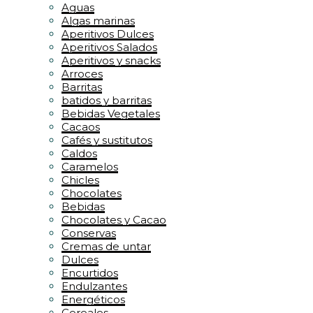
Aguas
Algas marinas
Aperitivos Dulces
Aperitivos Salados
Aperitivos y snacks
Arroces
Barritas
batidos y barritas
Bebidas Vegetales
Cacaos
Cafés y sustitutos
Caldos
Caramelos
Chicles
Chocolates
Bebidas
Chocolates y Cacao
Conservas
Cremas de untar
Dulces
Encurtidos
Endulzantes
Energéticos
Cereales