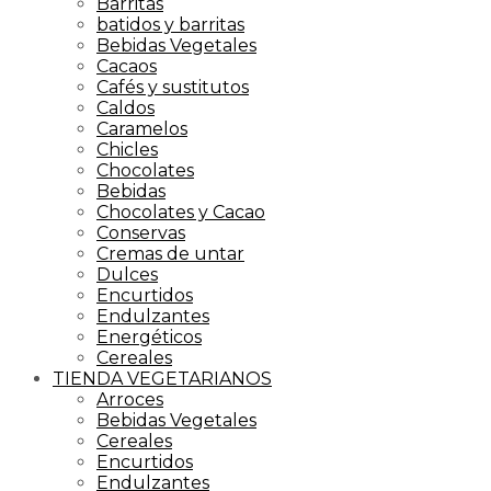
Barritas
batidos y barritas
Bebidas Vegetales
Cacaos
Cafés y sustitutos
Caldos
Caramelos
Chicles
Chocolates
Bebidas
Chocolates y Cacao
Conservas
Cremas de untar
Dulces
Encurtidos
Endulzantes
Energéticos
Cereales
TIENDA VEGETARIANOS
Arroces
Bebidas Vegetales
Cereales
Encurtidos
Endulzantes