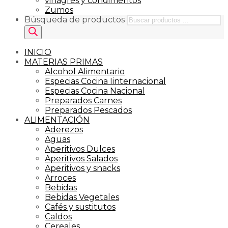
vinagres y condimentos
Zumos
Búsqueda de productos
INICIO
MATERIAS PRIMAS
Alcohol Alimentario
Especias Cocina Iinternacional
Especias Cocina Nacional
Preparados Carnes
Preparados Pescados
ALIMENTACIÓN
Aderezos
Aguas
Aperitivos Dulces
Aperitivos Salados
Aperitivos y snacks
Arroces
Bebidas
Bebidas Vegetales
Cafés y sustitutos
Caldos
Cereales