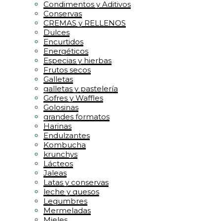
Condimentos y Aditivos
Conservas
CREMAS y RELLENOS
Dulces
Encurtidos
Energéticos
Especias y hierbas
Frutos secos
Galletas
galletas y pastelería
Gofres y Waffles
Golosinas
grandes formatos
Harinas
Endulzantes
Kombucha
krunchys
Lácteos
Jaleas
Latas y conservas
leche y quesos
Legumbres
Mermeladas
Mieles