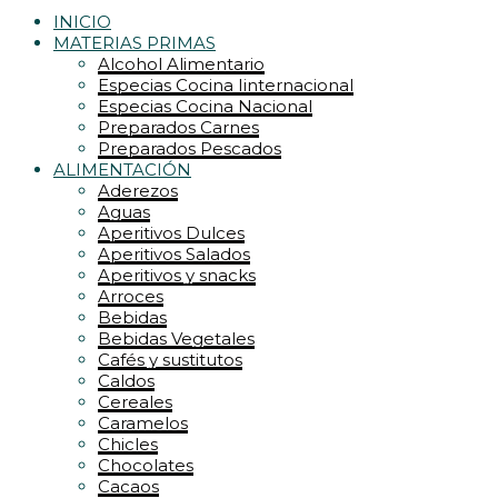
INICIO
MATERIAS PRIMAS
Alcohol Alimentario
Especias Cocina Iinternacional
Especias Cocina Nacional
Preparados Carnes
Preparados Pescados
ALIMENTACIÓN
Aderezos
Aguas
Aperitivos Dulces
Aperitivos Salados
Aperitivos y snacks
Arroces
Bebidas
Bebidas Vegetales
Cafés y sustitutos
Caldos
Cereales
Caramelos
Chicles
Chocolates
Cacaos