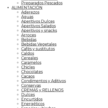
Preparados Pescados
ALIMENTACIÓN
Aderezos
Aguas
Aperitivos Dulces
Aperitivos Salados
Aperitivos y snacks
Arroces
Bebidas
Bebidas Vegetales
Cafés y sustitutos
Caldos
Cereales
Caramelos
Chicles
Chocolates
Cacaos
Condimentos y Aditivos
Conservas
CREMAS y RELLENOS
Dulces
Encurtidos
Energéticos