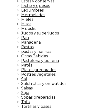
Latas y conservas
leche y quesos
Legumbres
Mermeladas
Mieles
Misos
Mueslis
Jugos y superjugos
Pan
Panaderia
Pastas
pastas y harinas
Otras Bebidas
Pasteleria y bolleria
Patés
Platos preparados
Postres vegetales
Sal
Salchichas y embutidos
Salsas
Soja
Sopas preparadas
Tofu
Tortillas y bases