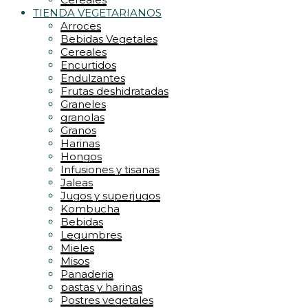
TIENDA VEGETARIANOS
Arroces
Bebidas Vegetales
Cereales
Encurtidos
Endulzantes
Frutas deshidratadas
Graneles
granolas
Granos
Harinas
Hongos
Infusiones y tisanas
Jaleas
Jugos y superjugos
Kombucha
Bebidas
Legumbres
Mieles
Misos
Panaderia
pastas y harinas
Postres vegetales