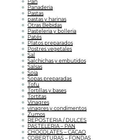
Pan
Panaderia
Pastas
pastas y harinas
Otras Bebidas
Pasteleria y bolleria
Patés
Platos preparados
Postres vegetales
Sal
Salchichas y embutidos
Salsas
Soja
Sopas preparadas
Tofu
Tortillas y bases
Tortitas
Vinagres
vinagres y condimentos
Zumos
REPOSTERIA / DULCES
PASTELERIA – PAN
CHOCOLATES – CACAO
COBERTURAS – FONDAS