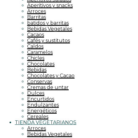
Aperitivos y snacks
Arroces
Barritas
batidos y barritas
Bebidas Vegetales
Cacaos
Cafés y sustitutos
Caldos
Caramelos
Chicles
Chocolates
Bebidas
Chocolates y Cacao
Conservas
Cremas de untar
Dulces
Encurtidos
Endulzantes
Energéticos
Cereales
TIENDA VEGETARIANOS
Arroces
Bebidas Vegetales