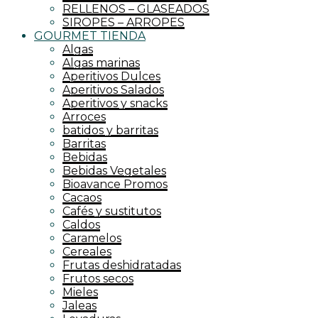
RELLENOS – GLASEADOS
SIROPES – ARROPES
GOURMET TIENDA
Algas
Algas marinas
Aperitivos Dulces
Aperitivos Salados
Aperitivos y snacks
Arroces
batidos y barritas
Barritas
Bebidas
Bebidas Vegetales
Bioavance Promos
Cacaos
Cafés y sustitutos
Caldos
Caramelos
Cereales
Frutas deshidratadas
Frutos secos
Mieles
Jaleas