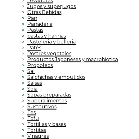
Levaduras
Jugos y superjugos
Otras Bebidas
Pan
Panaderia
Pastas
pastas y harinas
Pasteleria y bolleria
Patés
Postres vegetales
Productos Japoneses y macrobiotica
Propoleos
Sal
Salchichas y embutidos
Salsas
Soja
Sopas preparadas
Superalimentos
Sustitutivos
Tes
Tofu
Tortillas y bases
Tortitas
Vinagres