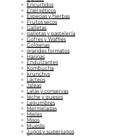
Encurtidos
Energéticos
Especias y hierbas
Frutos secos
Galletas
galletas y pastelería
Gofres y Waffles
Golosinas
grandes formatos
Harinas
Endulzantes
Kombucha
krunchys
Lácteos
Jaleas
Latas y conservas
leche y quesos
Legumbres
Mermeladas
Mieles
Misos
Mueslis
Jugos y superjugos