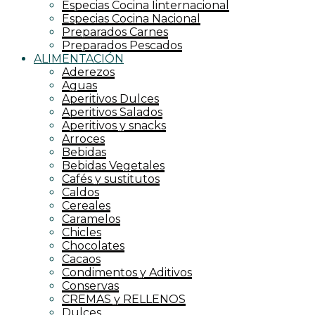
Especias Cocina Iinternacional
Especias Cocina Nacional
Preparados Carnes
Preparados Pescados
ALIMENTACIÓN
Aderezos
Aguas
Aperitivos Dulces
Aperitivos Salados
Aperitivos y snacks
Arroces
Bebidas
Bebidas Vegetales
Cafés y sustitutos
Caldos
Cereales
Caramelos
Chicles
Chocolates
Cacaos
Condimentos y Aditivos
Conservas
CREMAS y RELLENOS
Dulces