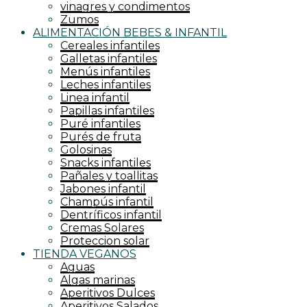
vinagres y condimentos
Zumos
ALIMENTACIÓN BEBES & INFANTIL
Cereales infantiles
Galletas infantiles
Menús infantiles
Leches infantiles
Linea infantil
Papillas infantiles
Puré infantiles
Purés de fruta
Golosinas
Snacks infantiles
Pañales y toallitas
Jabones infantil
Champús infantil
Dentríficos infantil
Cremas Solares
Proteccion solar
TIENDA VEGANOS
Aguas
Algas marinas
Aperitivos Dulces
Aperitivos Salados