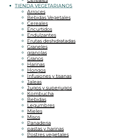
TIENDA VEGETARIANOS
Arroces
Bebidas Vegetales
Cereales
Encurtidos
Endulzantes
Frutas deshidratadas
Graneles
granolas
Granos
Harinas
Hongos
Infusiones y tisanas
Jaleas
Jugos y superjugos
Kombucha
Bebidas
Legumbres
Mieles
Misos
Panaderia
pastas y harinas
Postres vegetales