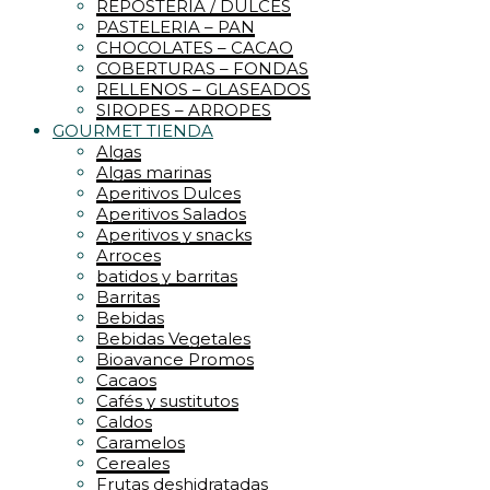
REPOSTERIA / DULCES
PASTELERIA – PAN
CHOCOLATES – CACAO
COBERTURAS – FONDAS
RELLENOS – GLASEADOS
SIROPES – ARROPES
GOURMET TIENDA
Algas
Algas marinas
Aperitivos Dulces
Aperitivos Salados
Aperitivos y snacks
Arroces
batidos y barritas
Barritas
Bebidas
Bebidas Vegetales
Bioavance Promos
Cacaos
Cafés y sustitutos
Caldos
Caramelos
Cereales
Frutas deshidratadas