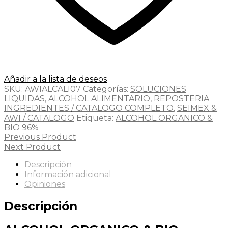
Añadir a la lista de deseos
SKU:
AWIALCALI07
Categorías:
SOLUCIONES
LIQUIDAS
,
ALCOHOL ALIMENTARIO
,
REPOSTERIA
INGREDIENTES / CATALOGO COMPLETO
,
SEIMEX &
AWI / CATALOGO
Etiqueta:
ALCOHOL ORGANICO &
BIO 96%
Previous Product
Next Product
Descripción
Información adicional
Opiniones
Descripción