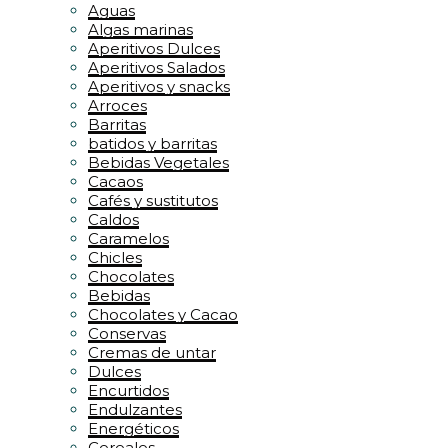
Aguas
Algas marinas
Aperitivos Dulces
Aperitivos Salados
Aperitivos y snacks
Arroces
Barritas
batidos y barritas
Bebidas Vegetales
Cacaos
Cafés y sustitutos
Caldos
Caramelos
Chicles
Chocolates
Bebidas
Chocolates y Cacao
Conservas
Cremas de untar
Dulces
Encurtidos
Endulzantes
Energéticos
Cereales