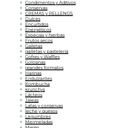
Condimentos y Aditivos
Conservas
CREMAS y RELLENOS
Dulces
Encurtidos
Energéticos
Especias y hierbas
Frutos secos
Galletas
galletas y pastelería
Gofres y Waffles
Golosinas
grandes formatos
Harinas
Endulzantes
Kombucha
krunchys
Lácteos
Jaleas
Latas y conservas
leche y quesos
Legumbres
Mermeladas
Mieles