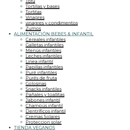
Tofu
Tortillas y bases
Tortitas
Vinagres
vinagres y condimentos
Zumos
ALIMENTACIÓN BEBES & INFANTIL
Cereales infantiles
Galletas infantiles
Menús infantiles
Leches infantiles
Linea infantil
Papillas infantiles
Puré infantiles
Purés de fruta
Golosinas
Snacks infantiles
Pañales y toallitas
Jabones infantil
Champús infantil
Dentríficos infantil
Cremas Solares
Proteccion solar
TIENDA VEGANOS