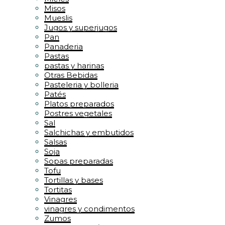
Misos
Mueslis
Jugos y superjugos
Pan
Panaderia
Pastas
pastas y harinas
Otras Bebidas
Pasteleria y bolleria
Patés
Platos preparados
Postres vegetales
Sal
Salchichas y embutidos
Salsas
Soja
Sopas preparadas
Tofu
Tortillas y bases
Tortitas
Vinagres
vinagres y condimentos
Zumos