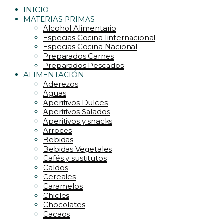
INICIO
MATERIAS PRIMAS
Alcohol Alimentario
Especias Cocina Iinternacional
Especias Cocina Nacional
Preparados Carnes
Preparados Pescados
ALIMENTACIÓN
Aderezos
Aguas
Aperitivos Dulces
Aperitivos Salados
Aperitivos y snacks
Arroces
Bebidas
Bebidas Vegetales
Cafés y sustitutos
Caldos
Cereales
Caramelos
Chicles
Chocolates
Cacaos