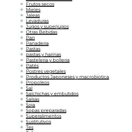
Frutos secos
Mieles
Jaleas
Levaduras
Jugos y superjugos
Otras Bebidas
Pan
Panaderia
Pastas
pastas y harinas
Pasteleria y bolleria
Patés
Postres vegetales
Productos Japoneses y macrobiotica
Propoleos
Sal
Salchichas y embutidos
Salsas
Soja
Sopas preparadas
Superalimentos
Sustitutivos
Tes