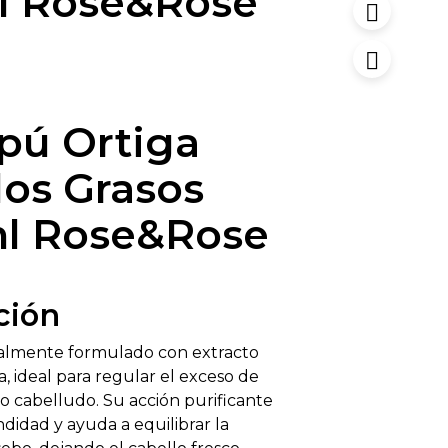
l Rose&Rose
ú Ortiga
los Grasos
l Rose&Rose
ción
lmente formulado con extracto
a, ideal para regular el exceso de
ro cabelludo. Su acción purificante
didad y ayuda a equilibrar la