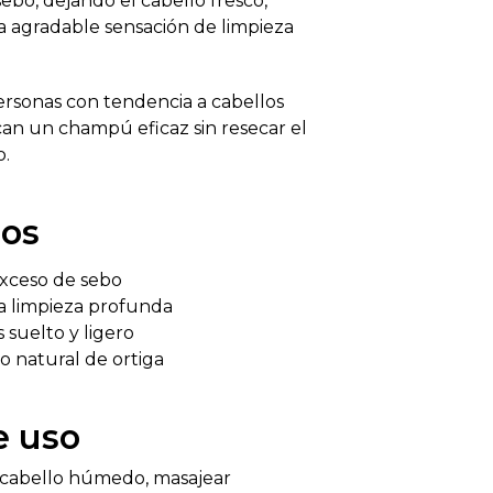
ebo, dejando el cabello fresco,
a agradable sensación de limpieza
ersonas con tendencia a cabellos
an un champú eficaz sin resecar el
o.
ios
exceso de sebo
a limpieza profunda
 suelto y ligero
o natural de ortiga
e uso
l cabello húmedo, masajear