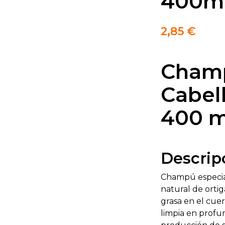
400m
2,85
€
Champ
Cabel
400 m
Descrip
Champú especia
natural de ortig
grasa en el cue
limpia en profun