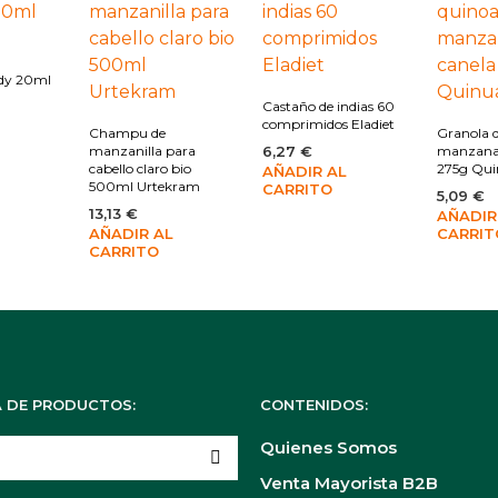
dy 20ml
Castaño de indias 60
comprimidos Eladiet
Champu de
Granola 
manzanilla para
6,27
€
manzana 
cabello claro bio
275g Qui
AÑADIR AL
500ml Urtekram
CARRITO
5,09
€
13,13
€
AÑADIR
AÑADIR AL
CARRIT
CARRITO
 DE PRODUCTOS:
CONTENIDOS:
Quienes Somos
Venta Mayorista B2B