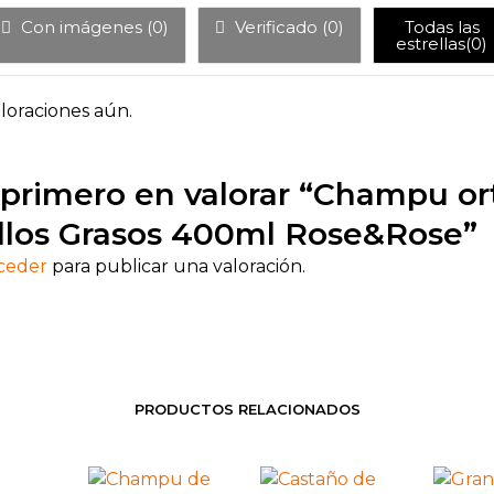
de
5
Con imágenes (
0
)
Verificado (
0
)
Todas las
estrellas(
0
)
loraciones aún.
 primero en valorar “Champu or
llos Grasos 400ml Rose&Rose”
ceder
para publicar una valoración.
PRODUCTOS RELACIONADOS