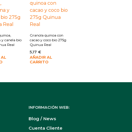
quinoa,
Granola quinoa con
y canela bio
cacao y coco bio 275g
nua Real
Quinua Real
5,17
€
 AL
AÑADIR AL
O
CARRITO
INFORMACIÓN WEB:
Blog / News
Cuenta Cliente