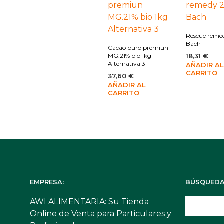
Rescue reme
Bach
Cacao puro premiun
MG.21% bio 1kg
18,31
€
Alternativa 3
AÑADIR AL
CARRITO
37,60
€
AÑADIR AL
CARRITO
EMPRESA:
BÚSQUEDA
AWI ALIMENTARIA: Su Tienda
Online de Venta para Particulares y