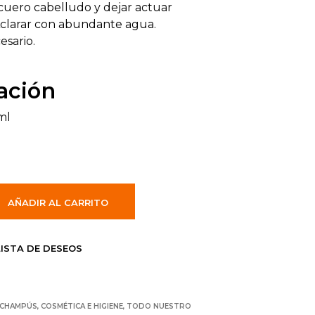
uero cabelludo y dejar actuar
Aclarar con abundante agua.
esario.
ación
ml
AÑADIR AL CARRITO
LISTA DE DESEOS
CHAMPÚS
,
COSMÉTICA E HIGIENE
,
TODO NUESTRO