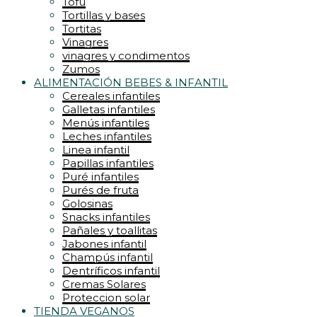
Tofu
Tortillas y bases
Tortitas
Vinagres
vinagres y condimentos
Zumos
ALIMENTACIÓN BEBES & INFANTIL
Cereales infantiles
Galletas infantiles
Menús infantiles
Leches infantiles
Linea infantil
Papillas infantiles
Puré infantiles
Purés de fruta
Golosinas
Snacks infantiles
Pañales y toallitas
Jabones infantil
Champús infantil
Dentríficos infantil
Cremas Solares
Proteccion solar
TIENDA VEGANOS