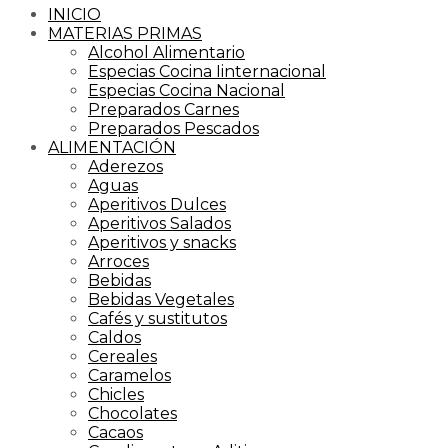
INICIO
MATERIAS PRIMAS
Alcohol Alimentario
Especias Cocina Iinternacional
Especias Cocina Nacional
Preparados Carnes
Preparados Pescados
ALIMENTACIÓN
Aderezos
Aguas
Aperitivos Dulces
Aperitivos Salados
Aperitivos y snacks
Arroces
Bebidas
Bebidas Vegetales
Cafés y sustitutos
Caldos
Cereales
Caramelos
Chicles
Chocolates
Cacaos