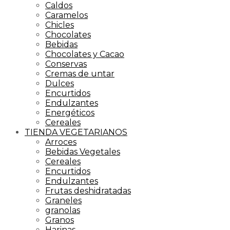
Caldos
Caramelos
Chicles
Chocolates
Bebidas
Chocolates y Cacao
Conservas
Cremas de untar
Dulces
Encurtidos
Endulzantes
Energéticos
Cereales
TIENDA VEGETARIANOS
Arroces
Bebidas Vegetales
Cereales
Encurtidos
Endulzantes
Frutas deshidratadas
Graneles
granolas
Granos
Harinas