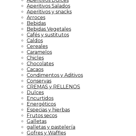
Aperitivos Dulces
Aperitivos Salados
Aperitivos y snacks
Arroces
Bebidas
Bebidas Vegetales
Cafés y sustitutos
Caldos
Cereales
Caramelos
Chicles
Chocolates
Cacaos
Condimentos y Aditivos
Conservas
CREMAS y RELLENOS
Dulces
Encurtidos
Energéticos
Especias y hierbas
Frutos secos
Galletas
galletas y pastelería
Gofres y Waffles