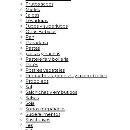
Frutos secos
Mieles
Jaleas
Levaduras
Jugos y superjugos
Otras Bebidas
Pan
Panaderia
Pastas
pastas y harinas
Pasteleria y bolleria
Patés
Postres vegetales
Productos Japoneses y macrobiotica
Propoleos
Sal
Salchichas y embutidos
Salsas
Soja
Sopas preparadas
Superalimentos
Sustitutivos
Tes