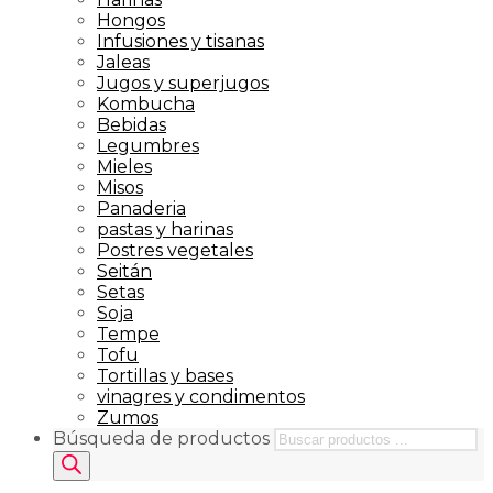
Hongos
Infusiones y tisanas
Jaleas
Jugos y superjugos
Kombucha
Bebidas
Legumbres
Mieles
Misos
Panaderia
pastas y harinas
Postres vegetales
Seitán
Setas
Soja
Tempe
Tofu
Tortillas y bases
vinagres y condimentos
Zumos
Búsqueda de productos