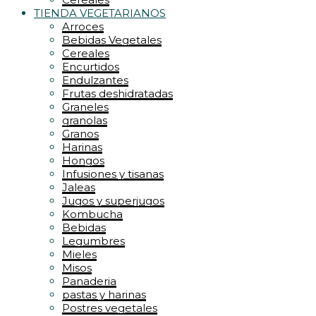
TIENDA VEGETARIANOS
Arroces
Bebidas Vegetales
Cereales
Encurtidos
Endulzantes
Frutas deshidratadas
Graneles
granolas
Granos
Harinas
Hongos
Infusiones y tisanas
Jaleas
Jugos y superjugos
Kombucha
Bebidas
Legumbres
Mieles
Misos
Panaderia
pastas y harinas
Postres vegetales