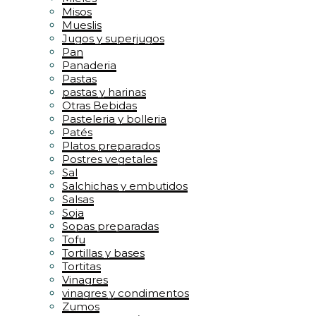
Misos
Mueslis
Jugos y superjugos
Pan
Panaderia
Pastas
pastas y harinas
Otras Bebidas
Pasteleria y bolleria
Patés
Platos preparados
Postres vegetales
Sal
Salchichas y embutidos
Salsas
Soja
Sopas preparadas
Tofu
Tortillas y bases
Tortitas
Vinagres
vinagres y condimentos
Zumos