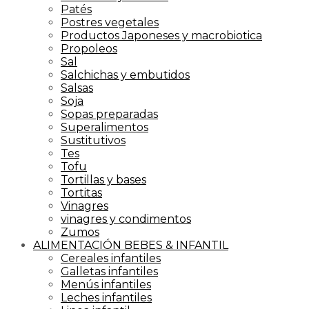
Patés
Postres vegetales
Productos Japoneses y macrobiotica
Propoleos
Sal
Salchichas y embutidos
Salsas
Soja
Sopas preparadas
Superalimentos
Sustitutivos
Tes
Tofu
Tortillas y bases
Tortitas
Vinagres
vinagres y condimentos
Zumos
ALIMENTACIÓN BEBES & INFANTIL
Cereales infantiles
Galletas infantiles
Menús infantiles
Leches infantiles