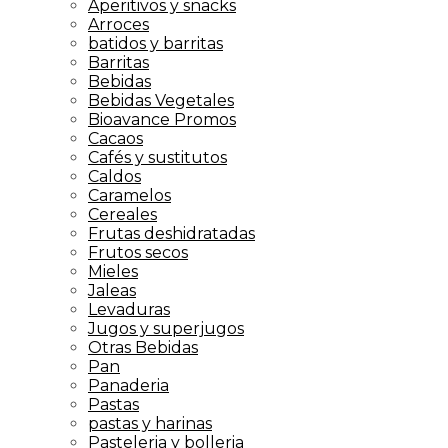
Aperitivos y snacks
Arroces
batidos y barritas
Barritas
Bebidas
Bebidas Vegetales
Bioavance Promos
Cacaos
Cafés y sustitutos
Caldos
Caramelos
Cereales
Frutas deshidratadas
Frutos secos
Mieles
Jaleas
Levaduras
Jugos y superjugos
Otras Bebidas
Pan
Panaderia
Pastas
pastas y harinas
Pasteleria y bolleria