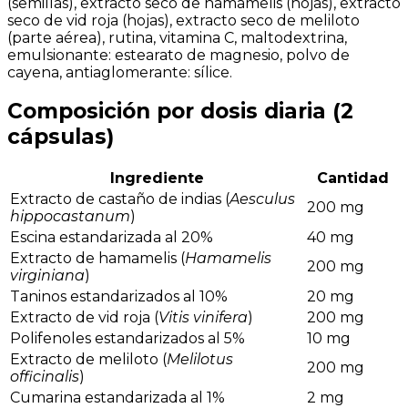
(semillas), extracto seco de hamamelis (hojas), extracto
seco de vid roja (hojas), extracto seco de meliloto
(parte aérea), rutina, vitamina C, maltodextrina,
emulsionante: estearato de magnesio, polvo de
cayena, antiaglomerante: sílice.
Composición por dosis diaria (2
cápsulas)
Ingrediente
Cantidad
Extracto de castaño de indias (
Aesculus
200 mg
hippocastanum
)
Escina estandarizada al 20%
40 mg
Extracto de hamamelis (
Hamamelis
200 mg
virginiana
)
Taninos estandarizados al 10%
20 mg
Extracto de vid roja (
Vitis vinifera
)
200 mg
Polifenoles estandarizados al 5%
10 mg
Extracto de meliloto (
Melilotus
200 mg
officinalis
)
Cumarina estandarizada al 1%
2 mg