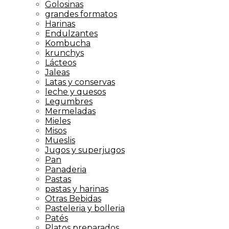
Golosinas
grandes formatos
Harinas
Endulzantes
Kombucha
krunchys
Lácteos
Jaleas
Latas y conservas
leche y quesos
Legumbres
Mermeladas
Mieles
Misos
Mueslis
Jugos y superjugos
Pan
Panaderia
Pastas
pastas y harinas
Otras Bebidas
Pasteleria y bolleria
Patés
Platos preparados