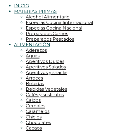
INICIO
MATERIAS PRIMAS
Alcohol Alimentario
Especias Cocina Iinternacional
Especias Cocina Nacional
Preparados Carnes
Preparados Pescados
ALIMENTACIÓN
Aderezos
Aguas
Aperitivos Dulces
Aperitivos Salados
Aperitivos y snacks
Arroces
Bebidas
Bebidas Vegetales
Cafés y sustitutos
Caldos
Cereales
Caramelos
Chicles
Chocolates
Cacaos