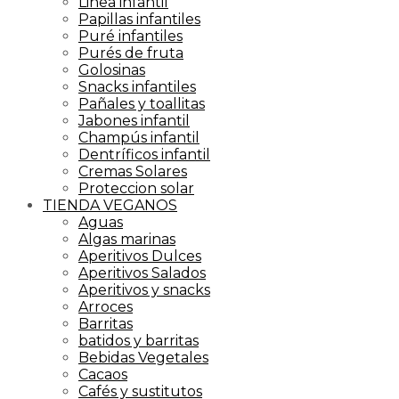
Linea infantil
Papillas infantiles
Puré infantiles
Purés de fruta
Golosinas
Snacks infantiles
Pañales y toallitas
Jabones infantil
Champús infantil
Dentríficos infantil
Cremas Solares
Proteccion solar
TIENDA VEGANOS
Aguas
Algas marinas
Aperitivos Dulces
Aperitivos Salados
Aperitivos y snacks
Arroces
Barritas
batidos y barritas
Bebidas Vegetales
Cacaos
Cafés y sustitutos