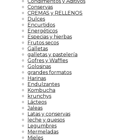
Condimentos y Aditivos
Conservas
CREMAS y RELLENOS
Dulces
Encurtidos
Energéticos
Especias y hierbas
Frutos secos
Galletas
galletas y pastelería
Gofres y Waffles
Golosinas
grandes formatos
Harinas
Endulzantes
Kombucha
krunchys
Lácteos
Jaleas
Latas y conservas
leche y quesos
Legumbres
Mermeladas
Mieles