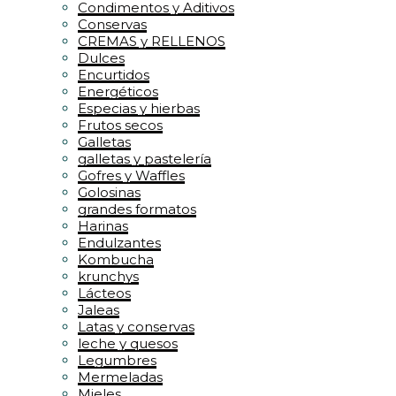
Condimentos y Aditivos
Conservas
CREMAS y RELLENOS
Dulces
Encurtidos
Energéticos
Especias y hierbas
Frutos secos
Galletas
galletas y pastelería
Gofres y Waffles
Golosinas
grandes formatos
Harinas
Endulzantes
Kombucha
krunchys
Lácteos
Jaleas
Latas y conservas
leche y quesos
Legumbres
Mermeladas
Mieles