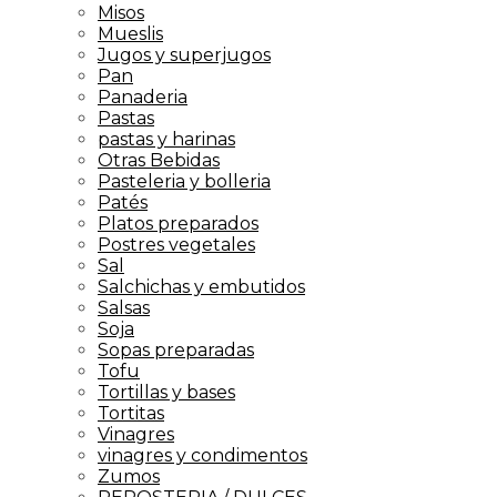
Misos
Mueslis
Jugos y superjugos
Pan
Panaderia
Pastas
pastas y harinas
Otras Bebidas
Pasteleria y bolleria
Patés
Platos preparados
Postres vegetales
Sal
Salchichas y embutidos
Salsas
Soja
Sopas preparadas
Tofu
Tortillas y bases
Tortitas
Vinagres
vinagres y condimentos
Zumos