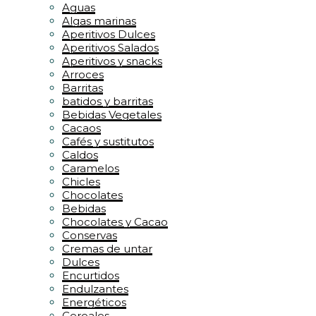
Aguas
Algas marinas
Aperitivos Dulces
Aperitivos Salados
Aperitivos y snacks
Arroces
Barritas
batidos y barritas
Bebidas Vegetales
Cacaos
Cafés y sustitutos
Caldos
Caramelos
Chicles
Chocolates
Bebidas
Chocolates y Cacao
Conservas
Cremas de untar
Dulces
Encurtidos
Endulzantes
Energéticos
Cereales