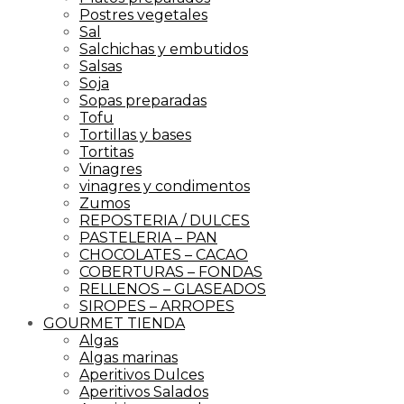
Postres vegetales
Sal
Salchichas y embutidos
Salsas
Soja
Sopas preparadas
Tofu
Tortillas y bases
Tortitas
Vinagres
vinagres y condimentos
Zumos
REPOSTERIA / DULCES
PASTELERIA – PAN
CHOCOLATES – CACAO
COBERTURAS – FONDAS
RELLENOS – GLASEADOS
SIROPES – ARROPES
GOURMET TIENDA
Algas
Algas marinas
Aperitivos Dulces
Aperitivos Salados