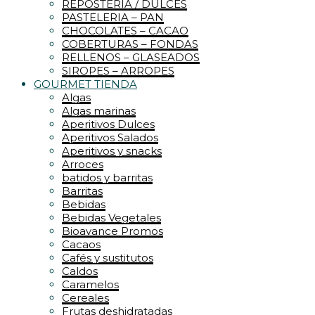
REPOSTERIA / DULCES
PASTELERIA – PAN
CHOCOLATES – CACAO
COBERTURAS – FONDAS
RELLENOS – GLASEADOS
SIROPES – ARROPES
GOURMET TIENDA
Algas
Algas marinas
Aperitivos Dulces
Aperitivos Salados
Aperitivos y snacks
Arroces
batidos y barritas
Barritas
Bebidas
Bebidas Vegetales
Bioavance Promos
Cacaos
Cafés y sustitutos
Caldos
Caramelos
Cereales
Frutas deshidratadas