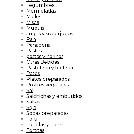
Legumbres
Mermeladas
Mieles
Misos
Mueslis
Jugos y superjugos
Pan
Panaderia
Pastas
pastas y harinas
Otras Bebidas
Pasteleria y bolleria
Patés
Platos preparados
Postres vegetales
Sal
Salchichas y embutidos
Salsas
Soja
Sopas preparadas
Tofu
Tortillas y bases
Tortitas