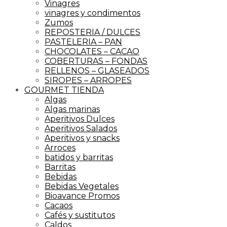
Vinagres
vinagres y condimentos
Zumos
REPOSTERIA / DULCES
PASTELERIA – PAN
CHOCOLATES – CACAO
COBERTURAS – FONDAS
RELLENOS – GLASEADOS
SIROPES – ARROPES
GOURMET TIENDA
Algas
Algas marinas
Aperitivos Dulces
Aperitivos Salados
Aperitivos y snacks
Arroces
batidos y barritas
Barritas
Bebidas
Bebidas Vegetales
Bioavance Promos
Cacaos
Cafés y sustitutos
Caldos