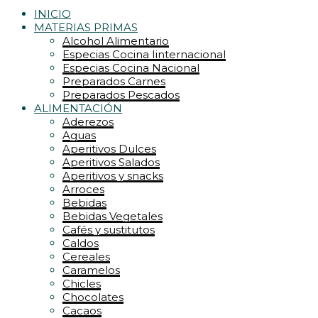
INICIO
MATERIAS PRIMAS
Alcohol Alimentario
Especias Cocina Iinternacional
Especias Cocina Nacional
Preparados Carnes
Preparados Pescados
ALIMENTACIÓN
Aderezos
Aguas
Aperitivos Dulces
Aperitivos Salados
Aperitivos y snacks
Arroces
Bebidas
Bebidas Vegetales
Cafés y sustitutos
Caldos
Cereales
Caramelos
Chicles
Chocolates
Cacaos