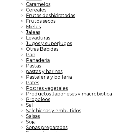
Caramelos
Cereales
Frutas deshidratadas
Frutos secos
Mieles
Jaleas
Levaduras
Jugos y superjugos
Otras Bebidas
Pan
Panaderia
Pastas
pastas y harinas
Pasteleria y bolleria
Patés
Postres vegetales
Productos Japoneses y macrobiotica
Propoleos
Sal
Salchichas y embutidos
Salsas
Soja
Sopas preparadas