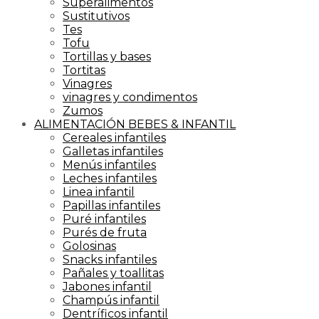
Superalimentos
Sustitutivos
Tes
Tofu
Tortillas y bases
Tortitas
Vinagres
vinagres y condimentos
Zumos
ALIMENTACIÓN BEBES & INFANTIL
Cereales infantiles
Galletas infantiles
Menús infantiles
Leches infantiles
Linea infantil
Papillas infantiles
Puré infantiles
Purés de fruta
Golosinas
Snacks infantiles
Pañales y toallitas
Jabones infantil
Champús infantil
Dentríficos infantil