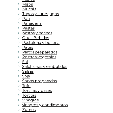
Misos
Mueslis
Jugos y superjugos
Pan
Panaderia
Pastas
pastas y harinas
Otras Bebidas
Pasteleria y bolleria
Patés
Platos preparados
Postres vegetales
Sal
Salchichas y embutidos
Salsas
Soja
Sopas preparadas
Tofu
Tortillas y bases
Tortitas
Vinagres
vinagres y condimentos
Zumos