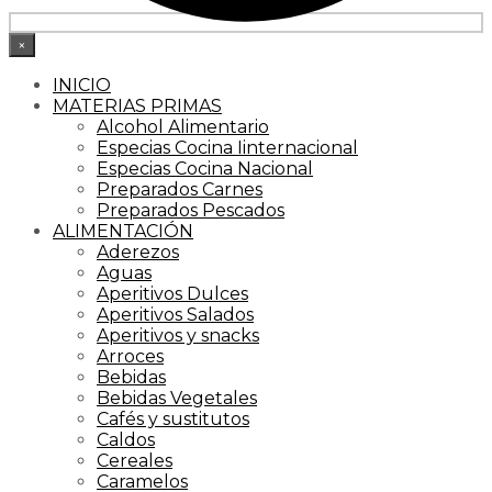
×
INICIO
MATERIAS PRIMAS
Alcohol Alimentario
Especias Cocina Iinternacional
Especias Cocina Nacional
Preparados Carnes
Preparados Pescados
ALIMENTACIÓN
Aderezos
Aguas
Aperitivos Dulces
Aperitivos Salados
Aperitivos y snacks
Arroces
Bebidas
Bebidas Vegetales
Cafés y sustitutos
Caldos
Cereales
Caramelos