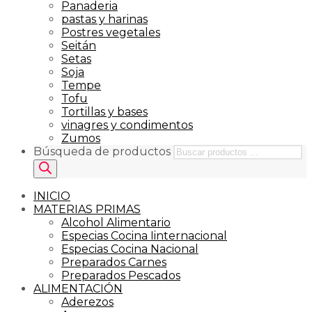
Panaderia
pastas y harinas
Postres vegetales
Seitán
Setas
Soja
Tempe
Tofu
Tortillas y bases
vinagres y condimentos
Zumos
Búsqueda de productos
INICIO
MATERIAS PRIMAS
Alcohol Alimentario
Especias Cocina Iinternacional
Especias Cocina Nacional
Preparados Carnes
Preparados Pescados
ALIMENTACIÓN
Aderezos