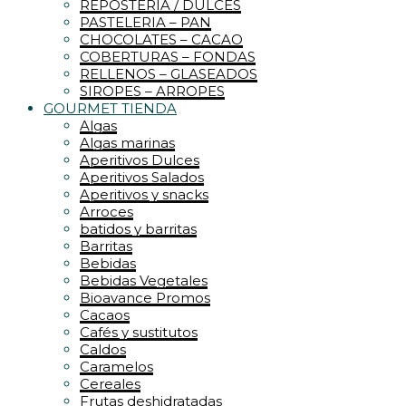
REPOSTERIA / DULCES
PASTELERIA – PAN
CHOCOLATES – CACAO
COBERTURAS – FONDAS
RELLENOS – GLASEADOS
SIROPES – ARROPES
GOURMET TIENDA
Algas
Algas marinas
Aperitivos Dulces
Aperitivos Salados
Aperitivos y snacks
Arroces
batidos y barritas
Barritas
Bebidas
Bebidas Vegetales
Bioavance Promos
Cacaos
Cafés y sustitutos
Caldos
Caramelos
Cereales
Frutas deshidratadas