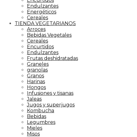
Encurtidos
Endulzantes
Energéticos
Cereales
TIENDA VEGETARIANOS
Arroces
Bebidas Vegetales
Cereales
Encurtidos
Endulzantes
Frutas deshidratadas
Graneles
granolas
Granos
Harinas
Hongos
Infusiones y tisanas
Jaleas
Jugos y superjugos
Kombucha
Bebidas
Legumbres
Mieles
Misos