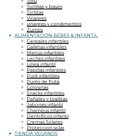
Tofu
Tortillas y bases
Tortitas
Vinagres
vinagres y condimentos
Zumos
ALIMENTACIÓN BEBES & INFANTIL
Cereales infantiles
Galletas infantiles
Menús infantiles
Leches infantiles
Linea infantil
Papillas infantiles
Puré infantiles
Purés de fruta
Golosinas
Snacks infantiles
Pañales y toallitas
Jabones infantil
Champús infantil
Dentríficos infantil
Cremas Solares
Proteccion solar
TIENDA VEGANOS