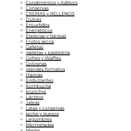
Condimentos y Aditivos
Conservas
CREMAS y RELLENOS
Dulces
Encurtidos
Energéticos
Especias y hierbas
Frutos secos
Galletas
galletas y pastelería
Gofres y Waffles
Golosinas
grandes formatos
Harinas
Endulzantes
Kombucha
krunchys
Lácteos
Jaleas
Latas y conservas
leche y quesos
Legumbres
Mermeladas
Mieles