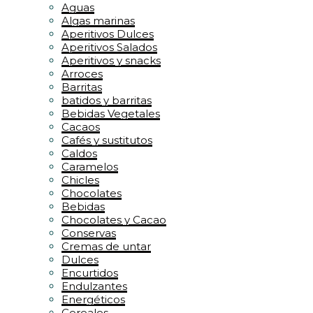
Aguas
Algas marinas
Aperitivos Dulces
Aperitivos Salados
Aperitivos y snacks
Arroces
Barritas
batidos y barritas
Bebidas Vegetales
Cacaos
Cafés y sustitutos
Caldos
Caramelos
Chicles
Chocolates
Bebidas
Chocolates y Cacao
Conservas
Cremas de untar
Dulces
Encurtidos
Endulzantes
Energéticos
Cereales