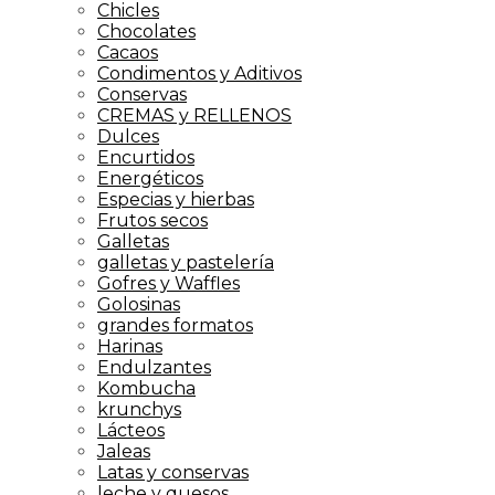
Chicles
Chocolates
Cacaos
Condimentos y Aditivos
Conservas
CREMAS y RELLENOS
Dulces
Encurtidos
Energéticos
Especias y hierbas
Frutos secos
Galletas
galletas y pastelería
Gofres y Waffles
Golosinas
grandes formatos
Harinas
Endulzantes
Kombucha
krunchys
Lácteos
Jaleas
Latas y conservas
leche y quesos