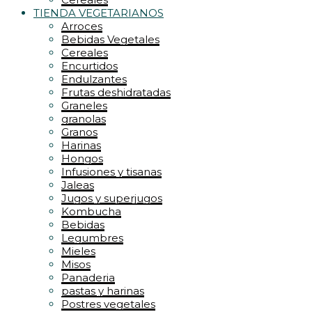
TIENDA VEGETARIANOS
Arroces
Bebidas Vegetales
Cereales
Encurtidos
Endulzantes
Frutas deshidratadas
Graneles
granolas
Granos
Harinas
Hongos
Infusiones y tisanas
Jaleas
Jugos y superjugos
Kombucha
Bebidas
Legumbres
Mieles
Misos
Panaderia
pastas y harinas
Postres vegetales