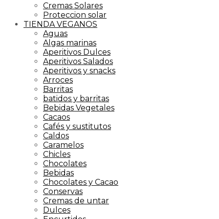
Cremas Solares
Proteccion solar
TIENDA VEGANOS
Aguas
Algas marinas
Aperitivos Dulces
Aperitivos Salados
Aperitivos y snacks
Arroces
Barritas
batidos y barritas
Bebidas Vegetales
Cacaos
Cafés y sustitutos
Caldos
Caramelos
Chicles
Chocolates
Bebidas
Chocolates y Cacao
Conservas
Cremas de untar
Dulces