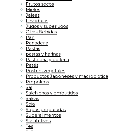
Frutos secos
Mieles
Jaleas
Levaduras
Jugos y superjugos
Otras Bebidas
Pan
Panaderia
Pastas
pastas y harinas
Pasteleria y bolleria
Patés
Postres vegetales
Productos Japoneses y macrobiotica
Propoleos
Sal
Salchichas y embutidos
Salsas
Soja
Sopas preparadas
Superalimentos
Sustitutivos
Tes