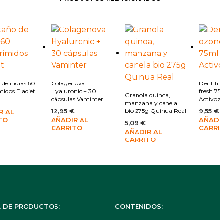
r a la lista de deseos
Añadir a la lista de deseos
Añad
Añadir a la lista de deseos
 de indias 60
Colagenova
Dentifr
idos Eladiet
Hyaluronic + 30
fresh 7
Granola quinoa,
cápsulas Vaminter
Activo
manzana y canela
12,95
€
bio 275g Quinua Real
9,55
€
R AL
TO
AÑADIR AL
AÑADI
5,09
€
CARRITO
CARR
AÑADIR AL
CARRITO
 DE PRODUCTOS:
CONTENIDOS: