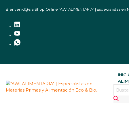
Bienvenid@s a Shop Online "AWI ALIMENTARIA" | Especialistas en M
INIC
ALIM
BÚSQU