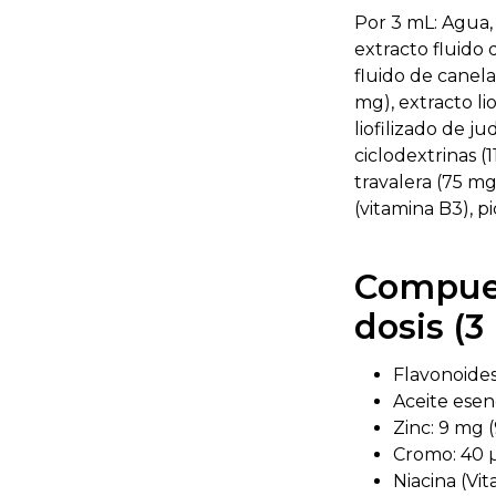
Por 3 mL: Agua,
extracto fluido 
fluido de canela
mg), extracto lio
liofilizado de j
ciclodextrinas (1
travalera (75 mg
(vitamina B3), p
Compues
dosis (3
Flavonoides
Aceite esen
Zinc: 9 mg
Cromo: 40 
Niacina (Vi