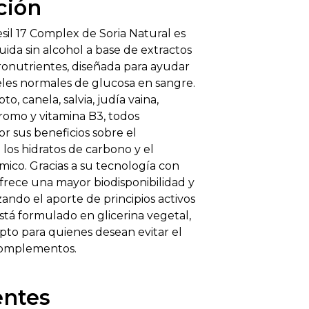
ción
il 17 Complex de Soria Natural es
ida sin alcohol a base de extractos
ronutrientes, diseñada para ayudar
les normales de glucosa en sangre.
o, canela, salvia, judía vaina,
 cromo y vitamina B3, todos
r sus beneficios sobre el
los hidratos de carbono y el
mico. Gracias a su tecnología con
ofrece una mayor biodisponibilidad y
izando el aporte de principios activos
stá formulado en glicerina vegetal,
apto para quienes desean evitar el
 complementos.
entes