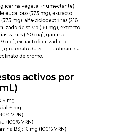
 glicerina vegetal (humectante),
de eucalipto (573 mg), extracto
 (573 mg), alfa-ciclodextrinas (218
filizado de salvia (161 mg), extracto
udías vainas (150 mg), gamma-
19 mg), extracto liofilizado de
), gluconato de zinc, nicotinamida
icolinato de cromo.
tos activos por
 mL)
: 9 mg
cial: 6 mg
 (90% VRN)
µg (100% VRN)
tamina B3): 16 mg (100% VRN)