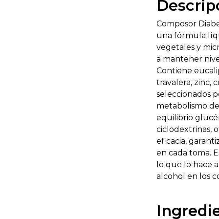
Descrip
Composor Diabes
una fórmula líqu
vegetales y mic
a mantener nive
Contiene eucalipt
travalera, zinc,
seleccionados po
metabolismo de 
equilibrio glucé
ciclodextrinas, 
eficacia, garant
en cada toma. E
lo que lo hace 
alcohol en los
Ingredi