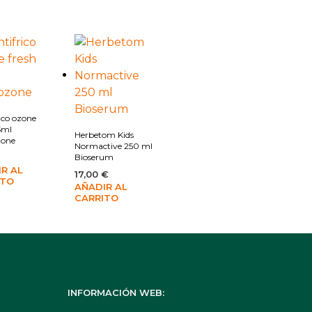
ir a la lista de deseos
Añadir a la lista de deseos
ico ozone
5ml
Herbetom Kids
zone
Normactive 250 ml
Bioserum
R AL
17,00
€
ITO
AÑADIR AL
CARRITO
INFORMACIÓN WEB: