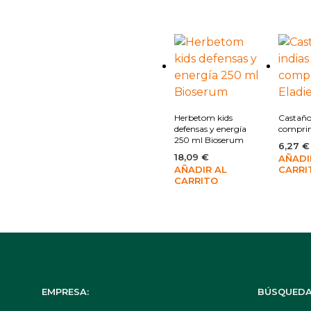
Añadir a la lista de deseos
Añadi
Herbetom kids
Castaño
defensas y energía
comprim
250 ml Bioserum
6,27
€
18,09
€
AÑADI
AÑADIR AL
CARRI
CARRITO
EMPRESA:
BÚSQUEDA