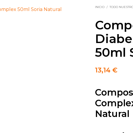
INICIO
/
TODO NUESTR
Compo
Diabe
50ml 
13,14
€
Composo
Complex
Natural