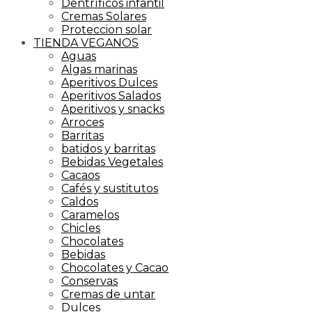
Dentríficos infantil
Cremas Solares
Proteccion solar
TIENDA VEGANOS
Aguas
Algas marinas
Aperitivos Dulces
Aperitivos Salados
Aperitivos y snacks
Arroces
Barritas
batidos y barritas
Bebidas Vegetales
Cacaos
Cafés y sustitutos
Caldos
Caramelos
Chicles
Chocolates
Bebidas
Chocolates y Cacao
Conservas
Cremas de untar
Dulces