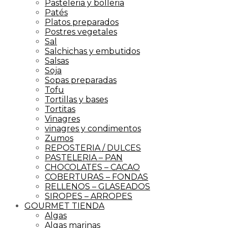
Pasteleria y bolleria
Patés
Platos preparados
Postres vegetales
Sal
Salchichas y embutidos
Salsas
Soja
Sopas preparadas
Tofu
Tortillas y bases
Tortitas
Vinagres
vinagres y condimentos
Zumos
REPOSTERIA / DULCES
PASTELERIA – PAN
CHOCOLATES – CACAO
COBERTURAS – FONDAS
RELLENOS – GLASEADOS
SIROPES – ARROPES
GOURMET TIENDA
Algas
Algas marinas