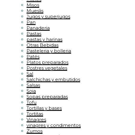
Misos
Mueslis
Jugos y superjugos
Pan
Panaderia
Pastas
pastas y harinas
Otras Bebidas
Pasteleria y bolleria
Patés
Platos preparados
Postres vegetales
Sal
Salchichas y embutidos
Salsas
Soja
Sopas preparadas
Tofu
Tortillas y bases
Tortitas
Vinagres
vinagres y condimentos
Zumos