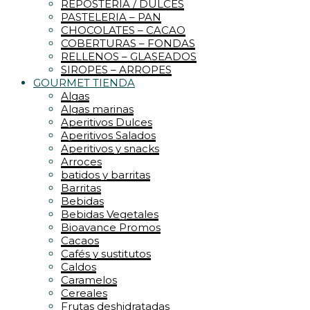
REPOSTERIA / DULCES
PASTELERIA – PAN
CHOCOLATES – CACAO
COBERTURAS – FONDAS
RELLENOS – GLASEADOS
SIROPES – ARROPES
GOURMET TIENDA
Algas
Algas marinas
Aperitivos Dulces
Aperitivos Salados
Aperitivos y snacks
Arroces
batidos y barritas
Barritas
Bebidas
Bebidas Vegetales
Bioavance Promos
Cacaos
Cafés y sustitutos
Caldos
Caramelos
Cereales
Frutas deshidratadas