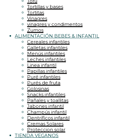
Tofu
Tortillas y bases
Tortitas
Vinagres
vinagres y condimentos
Zumos
ALIMENTACIÓN BEBES & INFANTIL
Cereales infantiles
Galletas infantiles
Menús infantiles
Leches infantiles
Linea infantil
Papillas infantiles
Puré infantiles
Purés de fruta
Golosinas
Snacks infantiles
Pañales y toallitas
Jabones infantil
Champús infantil
Dentríficos infantil
Cremas Solares
Proteccion solar
TIENDA VEGANOS