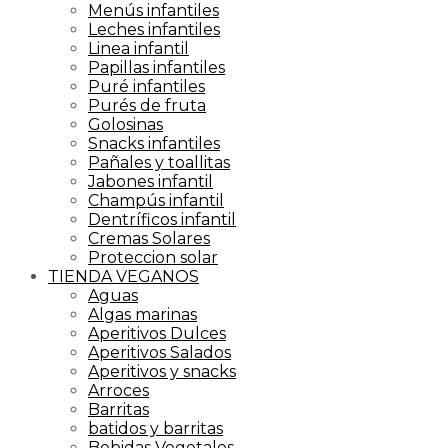
Menús infantiles
Leches infantiles
Linea infantil
Papillas infantiles
Puré infantiles
Purés de fruta
Golosinas
Snacks infantiles
Pañales y toallitas
Jabones infantil
Champús infantil
Dentríficos infantil
Cremas Solares
Proteccion solar
TIENDA VEGANOS
Aguas
Algas marinas
Aperitivos Dulces
Aperitivos Salados
Aperitivos y snacks
Arroces
Barritas
batidos y barritas
Bebidas Vegetales