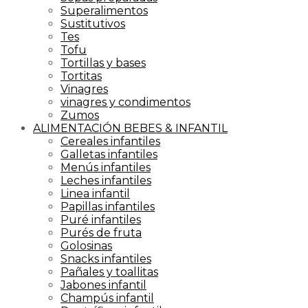
Superalimentos
Sustitutivos
Tes
Tofu
Tortillas y bases
Tortitas
Vinagres
vinagres y condimentos
Zumos
ALIMENTACIÓN BEBES & INFANTIL
Cereales infantiles
Galletas infantiles
Menús infantiles
Leches infantiles
Linea infantil
Papillas infantiles
Puré infantiles
Purés de fruta
Golosinas
Snacks infantiles
Pañales y toallitas
Jabones infantil
Champús infantil