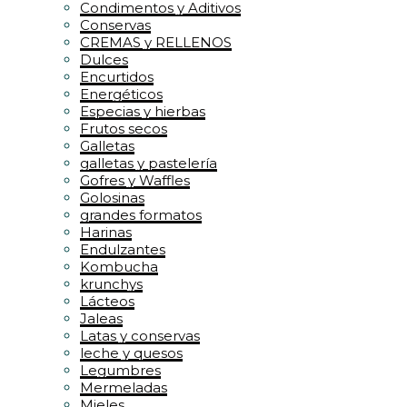
Condimentos y Aditivos
Conservas
CREMAS y RELLENOS
Dulces
Encurtidos
Energéticos
Especias y hierbas
Frutos secos
Galletas
galletas y pastelería
Gofres y Waffles
Golosinas
grandes formatos
Harinas
Endulzantes
Kombucha
krunchys
Lácteos
Jaleas
Latas y conservas
leche y quesos
Legumbres
Mermeladas
Mieles