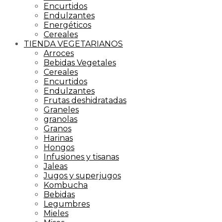
Encurtidos
Endulzantes
Energéticos
Cereales
TIENDA VEGETARIANOS
Arroces
Bebidas Vegetales
Cereales
Encurtidos
Endulzantes
Frutas deshidratadas
Graneles
granolas
Granos
Harinas
Hongos
Infusiones y tisanas
Jaleas
Jugos y superjugos
Kombucha
Bebidas
Legumbres
Mieles