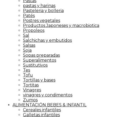
Pastas
pastas y harinas
Pasteleria y bolleria
Patés
Postres vegetales
Productos Japoneses y macrobiotica
Propoleos
Sal
Salchichas y embutidos
Salsas
Soja
Sopas preparadas
Superalimentos
Sustitutivos
Tes
Tofu
Tortillas y bases
Tortitas
Vinagres
vinagres y condimentos
Zumos
ALIMENTACIÓN BEBES & INFANTIL
Cereales infantiles
Galletas infantiles