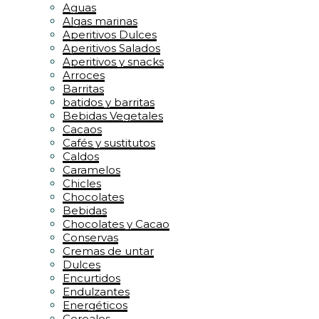
Aguas
Algas marinas
Aperitivos Dulces
Aperitivos Salados
Aperitivos y snacks
Arroces
Barritas
batidos y barritas
Bebidas Vegetales
Cacaos
Cafés y sustitutos
Caldos
Caramelos
Chicles
Chocolates
Bebidas
Chocolates y Cacao
Conservas
Cremas de untar
Dulces
Encurtidos
Endulzantes
Energéticos
Cereales