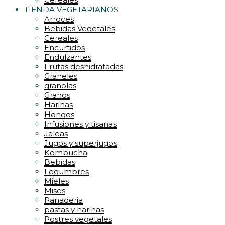
TIENDA VEGETARIANOS
Arroces
Bebidas Vegetales
Cereales
Encurtidos
Endulzantes
Frutas deshidratadas
Graneles
granolas
Granos
Harinas
Hongos
Infusiones y tisanas
Jaleas
Jugos y superjugos
Kombucha
Bebidas
Legumbres
Mieles
Misos
Panaderia
pastas y harinas
Postres vegetales