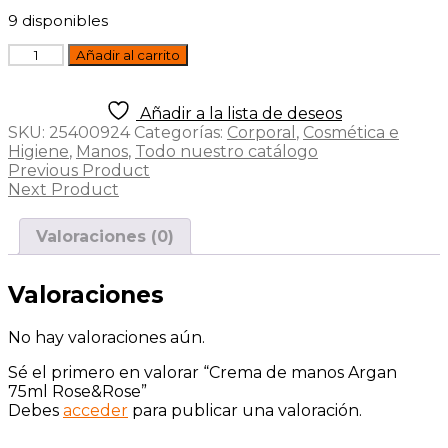
9 disponibles
Crema
Añadir al carrito
de
manos
Argan
Añadir a la lista de deseos
75ml
SKU:
25400924
Categorías:
Corporal
,
Cosmética e
Rose&Rose
Higiene
,
Manos
,
Todo nuestro catálogo
cantidad
Previous Product
Next Product
Valoraciones (0)
Valoraciones
No hay valoraciones aún.
Sé el primero en valorar “Crema de manos Argan
75ml Rose&Rose”
Debes
acceder
para publicar una valoración.