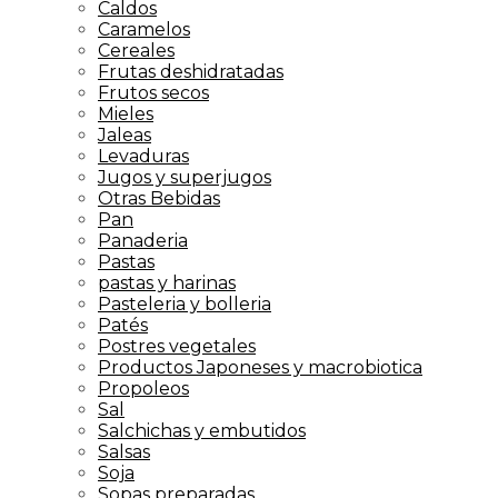
Caldos
Caramelos
Cereales
Frutas deshidratadas
Frutos secos
Mieles
Jaleas
Levaduras
Jugos y superjugos
Otras Bebidas
Pan
Panaderia
Pastas
pastas y harinas
Pasteleria y bolleria
Patés
Postres vegetales
Productos Japoneses y macrobiotica
Propoleos
Sal
Salchichas y embutidos
Salsas
Soja
Sopas preparadas