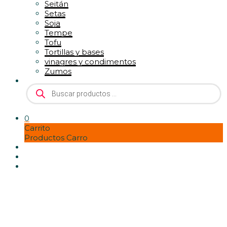
Seitán
Setas
Soja
Tempe
Tofu
Tortillas y bases
vinagres y condimentos
Zumos
Búsqueda
de
productos
0
Carrito
Productos Carro