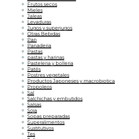
Frutos secos
Mieles
Jaleas
Levaduras
Jugos y superjugos
Otras Bebidas
Pan
Panaderia
Pastas
pastas y harinas
Pasteleria y bolleria
Patés
Postres vegetales
Productos Japoneses y macrobiotica
Propoleos
Sal
Salchichas y embutidos
Salsas
Soja
Sopas preparadas
Superalimentos
Sustitutivos
Tes