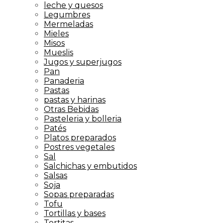
leche y quesos
Legumbres
Mermeladas
Mieles
Misos
Mueslis
Jugos y superjugos
Pan
Panaderia
Pastas
pastas y harinas
Otras Bebidas
Pasteleria y bolleria
Patés
Platos preparados
Postres vegetales
Sal
Salchichas y embutidos
Salsas
Soja
Sopas preparadas
Tofu
Tortillas y bases
Tortitas