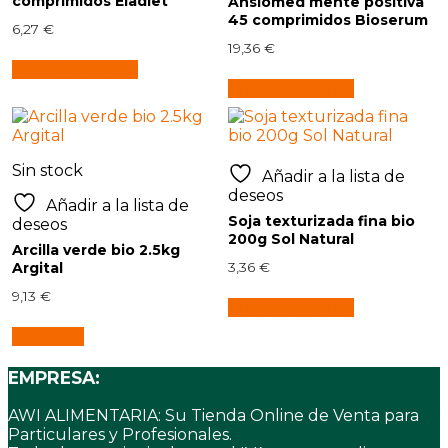
comprimidos Eladiet
Ansiomed mente positiva
45 comprimidos Bioserum
6,27
€
19,36
€
Añadir al carrito
Añadir al carrito
Sin stock
Añadir a la lista de
deseos
Añadir a la lista de
Soja texturizada fina bio
deseos
200g Sol Natural
Arcilla verde bio 2.5kg
Argital
3,36
€
9,13
€
Añadir al carrito
Leer más
EMPRESA:
AWI ALIMENTARIA: Su Tienda Online de Venta para
Particulares y Profesionales.