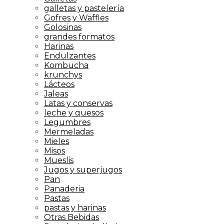
galletas y pastelería
Gofres y Waffles
Golosinas
grandes formatos
Harinas
Endulzantes
Kombucha
krunchys
Lácteos
Jaleas
Latas y conservas
leche y quesos
Legumbres
Mermeladas
Mieles
Misos
Mueslis
Jugos y superjugos
Pan
Panaderia
Pastas
pastas y harinas
Otras Bebidas