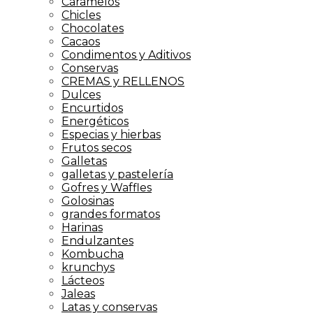
Caramelos
Chicles
Chocolates
Cacaos
Condimentos y Aditivos
Conservas
CREMAS y RELLENOS
Dulces
Encurtidos
Energéticos
Especias y hierbas
Frutos secos
Galletas
galletas y pastelería
Gofres y Waffles
Golosinas
grandes formatos
Harinas
Endulzantes
Kombucha
krunchys
Lácteos
Jaleas
Latas y conservas