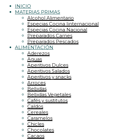
INICIO
MATERIAS PRIMAS
Alcohol Alimentario
Especias Cocina Iinternacional
Especias Cocina Nacional
Preparados Carnes
Preparados Pescados
ALIMENTACIÓN
Aderezos
Aguas
Aperitivos Dulces
Aperitivos Salados
Aperitivos y snacks
Arroces
Bebidas
Bebidas Vegetales
Cafés y sustitutos
Caldos
Cereales
Caramelos
Chicles
Chocolates
Cacaos