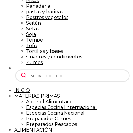
Misos
Panaderia
pastas y harinas
Postres vegetales
Seitán
Setas
Soja
Tempe
Tofu
Tortillas y bases
vinagres y condimentos
Zumos
Búsqueda
de
productos
INICIO
MATERIAS PRIMAS
Alcohol Alimentario
Especias Cocina Iinternacional
Especias Cocina Nacional
Preparados Carnes
Preparados Pescados
ALIMENTACIÓN