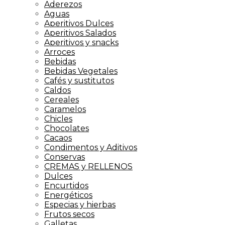
Aderezos
Aguas
Aperitivos Dulces
Aperitivos Salados
Aperitivos y snacks
Arroces
Bebidas
Bebidas Vegetales
Cafés y sustitutos
Caldos
Cereales
Caramelos
Chicles
Chocolates
Cacaos
Condimentos y Aditivos
Conservas
CREMAS y RELLENOS
Dulces
Encurtidos
Energéticos
Especias y hierbas
Frutos secos
Galletas