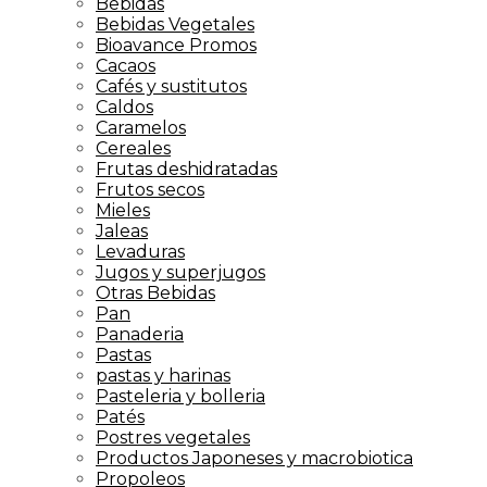
Bebidas
Bebidas Vegetales
Bioavance Promos
Cacaos
Cafés y sustitutos
Caldos
Caramelos
Cereales
Frutas deshidratadas
Frutos secos
Mieles
Jaleas
Levaduras
Jugos y superjugos
Otras Bebidas
Pan
Panaderia
Pastas
pastas y harinas
Pasteleria y bolleria
Patés
Postres vegetales
Productos Japoneses y macrobiotica
Propoleos