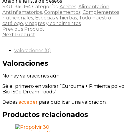
Añadir a la lista de deseos
SKU:
340164
Categorías:
Aceites
,
Alimentación
,
Antiinflamatorios
,
Complementos
,
Complementos
nutricionales
,
Especias y hierbas
,
Todo nuestro
catálogo
,
vinagres y condimentos
Previous Product
Next Product
Valoraciones (0)
Valoraciones
No hay valoraciones aún.
Sé el primero en valorar “Curcuma + Pimienta polvo
Bio 150g Dream Foods”
Debes
acceder
para publicar una valoración.
Productos relacionados