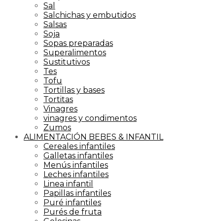
Sal
Salchichas y embutidos
Salsas
Soja
Sopas preparadas
Superalimentos
Sustitutivos
Tes
Tofu
Tortillas y bases
Tortitas
Vinagres
vinagres y condimentos
Zumos
ALIMENTACIÓN BEBES & INFANTIL
Cereales infantiles
Galletas infantiles
Menús infantiles
Leches infantiles
Linea infantil
Papillas infantiles
Puré infantiles
Purés de fruta