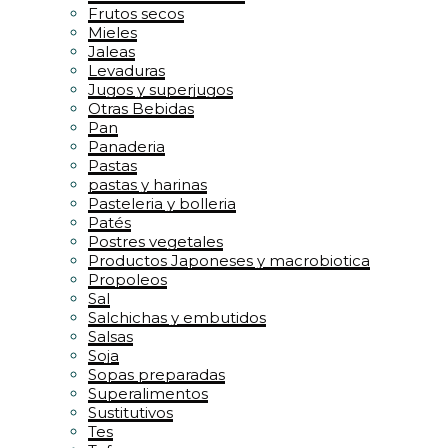
Frutos secos
Mieles
Jaleas
Levaduras
Jugos y superjugos
Otras Bebidas
Pan
Panaderia
Pastas
pastas y harinas
Pasteleria y bolleria
Patés
Postres vegetales
Productos Japoneses y macrobiotica
Propoleos
Sal
Salchichas y embutidos
Salsas
Soja
Sopas preparadas
Superalimentos
Sustitutivos
Tes