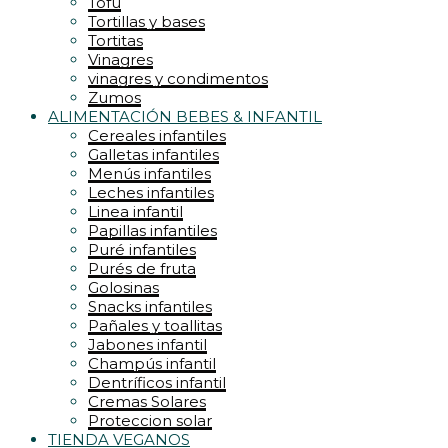
Tofu
Tortillas y bases
Tortitas
Vinagres
vinagres y condimentos
Zumos
ALIMENTACIÓN BEBES & INFANTIL
Cereales infantiles
Galletas infantiles
Menús infantiles
Leches infantiles
Linea infantil
Papillas infantiles
Puré infantiles
Purés de fruta
Golosinas
Snacks infantiles
Pañales y toallitas
Jabones infantil
Champús infantil
Dentríficos infantil
Cremas Solares
Proteccion solar
TIENDA VEGANOS