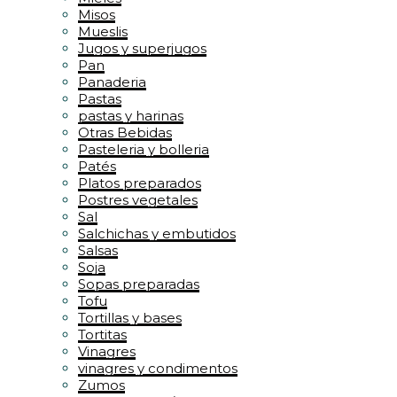
Misos
Mueslis
Jugos y superjugos
Pan
Panaderia
Pastas
pastas y harinas
Otras Bebidas
Pasteleria y bolleria
Patés
Platos preparados
Postres vegetales
Sal
Salchichas y embutidos
Salsas
Soja
Sopas preparadas
Tofu
Tortillas y bases
Tortitas
Vinagres
vinagres y condimentos
Zumos