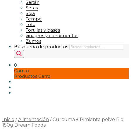
Seitán
Setas
Soja
Tempe
Tofu
Tortillas y bases
vinagres y condimentos
Zumos
Búsqueda de productos
0
Carrito
Productos Carro
Inicio
/
Alimentación
/
Curcuma + Pimienta polvo Bio
150g Dream Foods