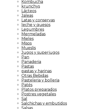
Kombucha
krunchys
Lácteos
Jaleas
Latas y conservas
leche y quesos
Legumbres
Mermeladas
Mieles
Misos
Mueslis
Jugos y superjugos
Pan
Panaderia
Pastas
pastas y harinas
Otras Bebidas
Pasteleria y bolleria
Patés
Platos preparados
Postres vegetales
Sal
Salchichas y embutidos
Salsas