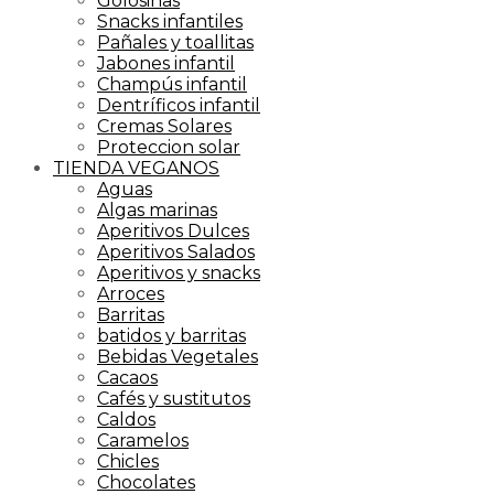
Golosinas
Snacks infantiles
Pañales y toallitas
Jabones infantil
Champús infantil
Dentríficos infantil
Cremas Solares
Proteccion solar
TIENDA VEGANOS
Aguas
Algas marinas
Aperitivos Dulces
Aperitivos Salados
Aperitivos y snacks
Arroces
Barritas
batidos y barritas
Bebidas Vegetales
Cacaos
Cafés y sustitutos
Caldos
Caramelos
Chicles
Chocolates