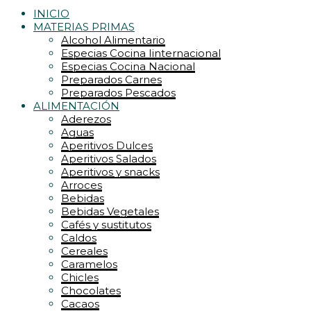
INICIO
MATERIAS PRIMAS
Alcohol Alimentario
Especias Cocina Iinternacional
Especias Cocina Nacional
Preparados Carnes
Preparados Pescados
ALIMENTACIÓN
Aderezos
Aguas
Aperitivos Dulces
Aperitivos Salados
Aperitivos y snacks
Arroces
Bebidas
Bebidas Vegetales
Cafés y sustitutos
Caldos
Cereales
Caramelos
Chicles
Chocolates
Cacaos