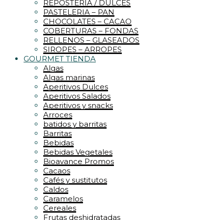
REPOSTERIA / DULCES
PASTELERIA – PAN
CHOCOLATES – CACAO
COBERTURAS – FONDAS
RELLENOS – GLASEADOS
SIROPES – ARROPES
GOURMET TIENDA
Algas
Algas marinas
Aperitivos Dulces
Aperitivos Salados
Aperitivos y snacks
Arroces
batidos y barritas
Barritas
Bebidas
Bebidas Vegetales
Bioavance Promos
Cacaos
Cafés y sustitutos
Caldos
Caramelos
Cereales
Frutas deshidratadas