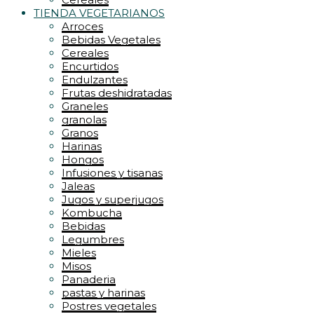
TIENDA VEGETARIANOS
Arroces
Bebidas Vegetales
Cereales
Encurtidos
Endulzantes
Frutas deshidratadas
Graneles
granolas
Granos
Harinas
Hongos
Infusiones y tisanas
Jaleas
Jugos y superjugos
Kombucha
Bebidas
Legumbres
Mieles
Misos
Panaderia
pastas y harinas
Postres vegetales