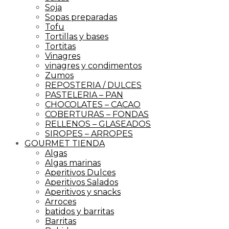
Soja
Sopas preparadas
Tofu
Tortillas y bases
Tortitas
Vinagres
vinagres y condimentos
Zumos
REPOSTERIA / DULCES
PASTELERIA – PAN
CHOCOLATES – CACAO
COBERTURAS – FONDAS
RELLENOS – GLASEADOS
SIROPES – ARROPES
GOURMET TIENDA
Algas
Algas marinas
Aperitivos Dulces
Aperitivos Salados
Aperitivos y snacks
Arroces
batidos y barritas
Barritas