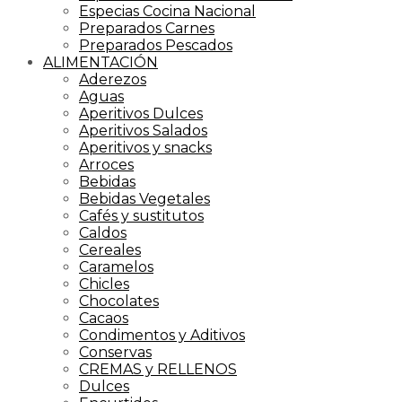
Especias Cocina Nacional
Preparados Carnes
Preparados Pescados
ALIMENTACIÓN
Aderezos
Aguas
Aperitivos Dulces
Aperitivos Salados
Aperitivos y snacks
Arroces
Bebidas
Bebidas Vegetales
Cafés y sustitutos
Caldos
Cereales
Caramelos
Chicles
Chocolates
Cacaos
Condimentos y Aditivos
Conservas
CREMAS y RELLENOS
Dulces