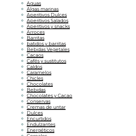
Aguas
Algas marinas
Aperitivos Dulces
Aperitivos Salados
Aperitivos y snacks
Arroces
Barritas
batidos y barritas
Bebidas Vegetales
Cacaos
Cafés y sustitutos
Caldos
Caramelos
Chicles
Chocolates
Bebidas
Chocolates y Cacao
Conservas
Cremas de untar
Dulces
Encurtidos
Endulzantes
Energéticos
Cereales