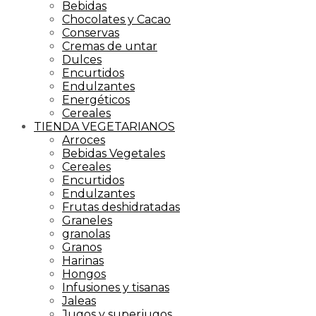
Bebidas
Chocolates y Cacao
Conservas
Cremas de untar
Dulces
Encurtidos
Endulzantes
Energéticos
Cereales
TIENDA VEGETARIANOS
Arroces
Bebidas Vegetales
Cereales
Encurtidos
Endulzantes
Frutas deshidratadas
Graneles
granolas
Granos
Harinas
Hongos
Infusiones y tisanas
Jaleas
Jugos y superjugos