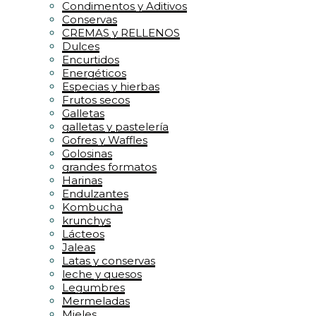
Condimentos y Aditivos
Conservas
CREMAS y RELLENOS
Dulces
Encurtidos
Energéticos
Especias y hierbas
Frutos secos
Galletas
galletas y pastelería
Gofres y Waffles
Golosinas
grandes formatos
Harinas
Endulzantes
Kombucha
krunchys
Lácteos
Jaleas
Latas y conservas
leche y quesos
Legumbres
Mermeladas
Mieles