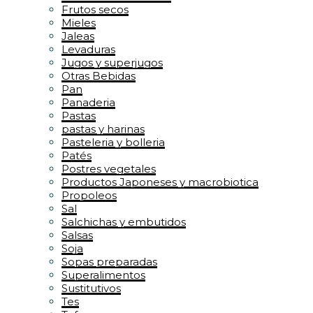
Frutos secos
Mieles
Jaleas
Levaduras
Jugos y superjugos
Otras Bebidas
Pan
Panaderia
Pastas
pastas y harinas
Pasteleria y bolleria
Patés
Postres vegetales
Productos Japoneses y macrobiotica
Propoleos
Sal
Salchichas y embutidos
Salsas
Soja
Sopas preparadas
Superalimentos
Sustitutivos
Tes