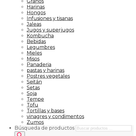
Granos
Harinas
Hongos
Infusiones y tisanas
Jaleas
Jugos y superjugos
Kombucha
Bebidas
Legumbres
Mieles
Misos
Panaderia
pastas y harinas
Postres vegetales
Seitán
Setas
Soja
Tempe
Tofu
Tortillas y bases
vinagres y condimentos
Zumos
Búsqueda de productos