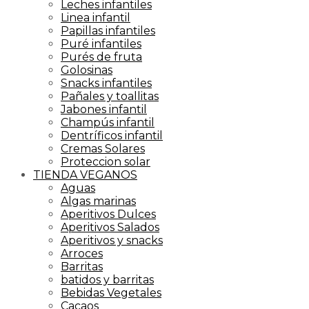
Leches infantiles
Linea infantil
Papillas infantiles
Puré infantiles
Purés de fruta
Golosinas
Snacks infantiles
Pañales y toallitas
Jabones infantil
Champús infantil
Dentríficos infantil
Cremas Solares
Proteccion solar
TIENDA VEGANOS
Aguas
Algas marinas
Aperitivos Dulces
Aperitivos Salados
Aperitivos y snacks
Arroces
Barritas
batidos y barritas
Bebidas Vegetales
Cacaos