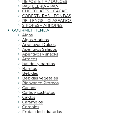
REPOSTERIA / DULCES
PASTELERIA – PAN
CHOCOLATES – CACAO
COBERTURAS – FONDAS
RELLENOS – GLASEADOS
SIROPES – ARROPES
GOURMET TIENDA
Algas
Algas marinas
Aperitivos Dulces
Aperitivos Salados
Aperitivos y snacks
Arroces
batidos y barritas
Barritas
Bebidas
Bebidas Vegetales
Bioavance Promos
Cacaos
Cafés y sustitutos
Caldos
Caramelos
Cereales
Frutas deshidratadas