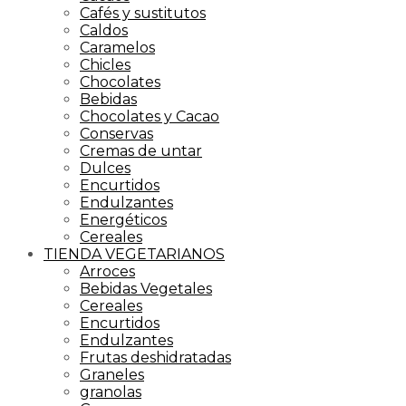
Cafés y sustitutos
Caldos
Caramelos
Chicles
Chocolates
Bebidas
Chocolates y Cacao
Conservas
Cremas de untar
Dulces
Encurtidos
Endulzantes
Energéticos
Cereales
TIENDA VEGETARIANOS
Arroces
Bebidas Vegetales
Cereales
Encurtidos
Endulzantes
Frutas deshidratadas
Graneles
granolas