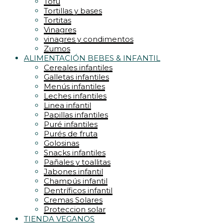
Tofu
Tortillas y bases
Tortitas
Vinagres
vinagres y condimentos
Zumos
ALIMENTACIÓN BEBES & INFANTIL
Cereales infantiles
Galletas infantiles
Menús infantiles
Leches infantiles
Linea infantil
Papillas infantiles
Puré infantiles
Purés de fruta
Golosinas
Snacks infantiles
Pañales y toallitas
Jabones infantil
Champús infantil
Dentríficos infantil
Cremas Solares
Proteccion solar
TIENDA VEGANOS