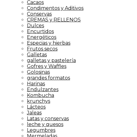
Cacaos
Condimentos y Aditivos
Conservas
CREMAS y RELLENOS
Dulces
Encurtidos
Energéticos
Especias y hierbas
Frutos secos
Galletas
galletas y pastelería
Gofres y Waffles
Golosinas
grandes formatos
Harinas
Endulzantes
Kombucha
krunchys
Lácteos
Jaleas
Latas y conservas
leche y quesos
Legumbres
Mermeladas