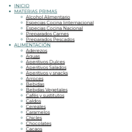
INICIO
MATERIAS PRIMAS
Alcohol Alimentario
Especias Cocina Iinternacional
Especias Cocina Nacional
Preparados Carnes
Preparados Pescados
ALIMENTACIÓN
Aderezos
Aguas
Aperitivos Dulces
Aperitivos Salados
Aperitivos y snacks
Arroces
Bebidas
Bebidas Vegetales
Cafés y sustitutos
Caldos
Cereales
Caramelos
Chicles
Chocolates
Cacaos