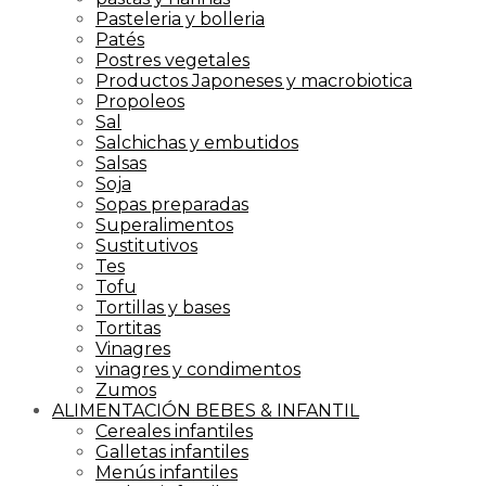
Pasteleria y bolleria
Patés
Postres vegetales
Productos Japoneses y macrobiotica
Propoleos
Sal
Salchichas y embutidos
Salsas
Soja
Sopas preparadas
Superalimentos
Sustitutivos
Tes
Tofu
Tortillas y bases
Tortitas
Vinagres
vinagres y condimentos
Zumos
ALIMENTACIÓN BEBES & INFANTIL
Cereales infantiles
Galletas infantiles
Menús infantiles