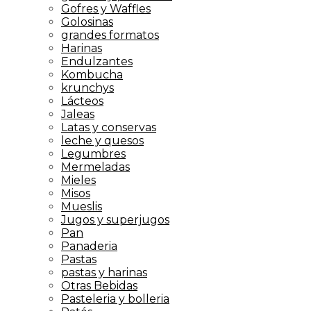
Gofres y Waffles
Golosinas
grandes formatos
Harinas
Endulzantes
Kombucha
krunchys
Lácteos
Jaleas
Latas y conservas
leche y quesos
Legumbres
Mermeladas
Mieles
Misos
Mueslis
Jugos y superjugos
Pan
Panaderia
Pastas
pastas y harinas
Otras Bebidas
Pasteleria y bolleria