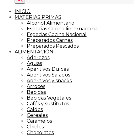
INICIO
MATERIAS PRIMAS
Alcohol Alimentario
Especias Cocina Iinternacional
Especias Cocina Nacional
Preparados Carnes
Preparados Pescados
ALIMENTACIÓN
Aderezos
Aguas
Aperitivos Dulces
Aperitivos Salados
Aperitivos y snacks
Arroces
Bebidas
Bebidas Vegetales
Cafés y sustitutos
Caldos
Cereales
Caramelos
Chicles
Chocolates