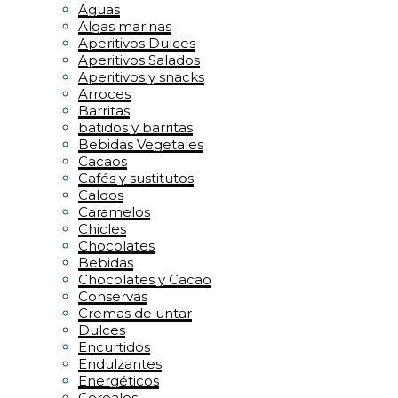
Aguas
Algas marinas
Aperitivos Dulces
Aperitivos Salados
Aperitivos y snacks
Arroces
Barritas
batidos y barritas
Bebidas Vegetales
Cacaos
Cafés y sustitutos
Caldos
Caramelos
Chicles
Chocolates
Bebidas
Chocolates y Cacao
Conservas
Cremas de untar
Dulces
Encurtidos
Endulzantes
Energéticos
Cereales