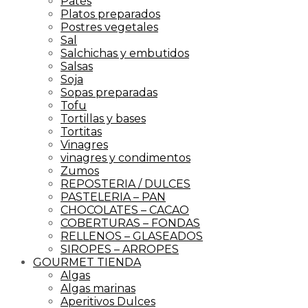
Patés
Platos preparados
Postres vegetales
Sal
Salchichas y embutidos
Salsas
Soja
Sopas preparadas
Tofu
Tortillas y bases
Tortitas
Vinagres
vinagres y condimentos
Zumos
REPOSTERIA / DULCES
PASTELERIA – PAN
CHOCOLATES – CACAO
COBERTURAS – FONDAS
RELLENOS – GLASEADOS
SIROPES – ARROPES
GOURMET TIENDA
Algas
Algas marinas
Aperitivos Dulces