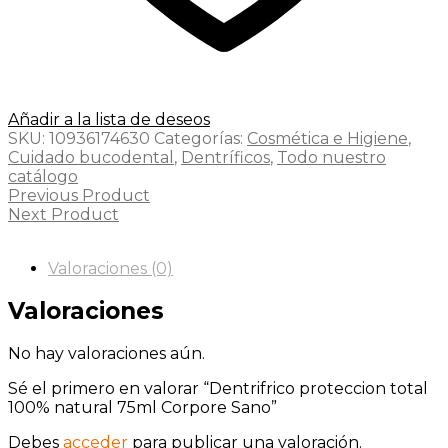
Añadir a la lista de deseos
SKU:
10936174630
Categorías:
Cosmética e Higiene
,
Cuidado bucodental
,
Dentríficos
,
Todo nuestro
catálogo
Previous Product
Next Product
Valoraciones (0)
Valoraciones
No hay valoraciones aún.
Sé el primero en valorar “Dentrifrico proteccion total
100% natural 75ml Corpore Sano”
Debes
acceder
para publicar una valoración.