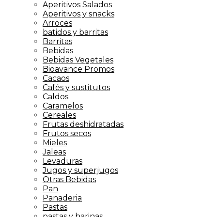
Aperitivos Salados
Aperitivos y snacks
Arroces
batidos y barritas
Barritas
Bebidas
Bebidas Vegetales
Bioavance Promos
Cacaos
Cafés y sustitutos
Caldos
Caramelos
Cereales
Frutas deshidratadas
Frutos secos
Mieles
Jaleas
Levaduras
Jugos y superjugos
Otras Bebidas
Pan
Panaderia
Pastas
pastas y harinas