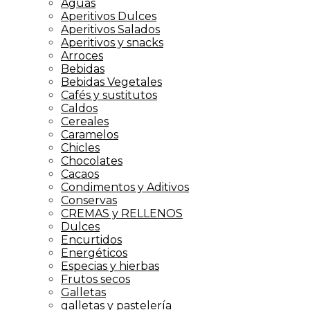
Aguas
Aperitivos Dulces
Aperitivos Salados
Aperitivos y snacks
Arroces
Bebidas
Bebidas Vegetales
Cafés y sustitutos
Caldos
Cereales
Caramelos
Chicles
Chocolates
Cacaos
Condimentos y Aditivos
Conservas
CREMAS y RELLENOS
Dulces
Encurtidos
Energéticos
Especias y hierbas
Frutos secos
Galletas
galletas y pastelería