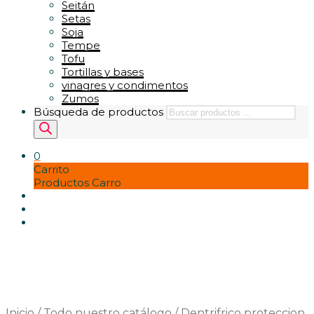
Seitán
Setas
Soja
Tempe
Tofu
Tortillas y bases
vinagres y condimentos
Zumos
Búsqueda de productos
0
Carrito
Productos Carro
Inicio
/
Todo nuestro catálogo
/
Dentrifrico proteccion