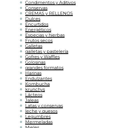
Condimentos y Aditivos
Conservas
CREMAS y RELLENOS
Dulces
Encurtidos
Energéticos
Especias y hierbas
Frutos secos
Galletas
galletas y pastelería
Gofres y Waffles
Golosinas
grandes formatos
Harinas
Endulzantes
Kombucha
krunchys
Lácteos
Jaleas
Latas y conservas
leche y quesos
Legumbres
Mermeladas
Mieles