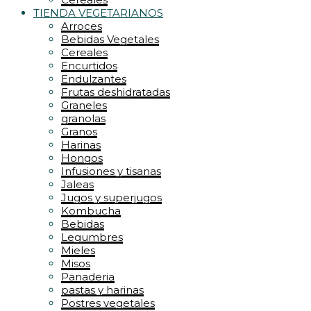
TIENDA VEGETARIANOS
Arroces
Bebidas Vegetales
Cereales
Encurtidos
Endulzantes
Frutas deshidratadas
Graneles
granolas
Granos
Harinas
Hongos
Infusiones y tisanas
Jaleas
Jugos y superjugos
Kombucha
Bebidas
Legumbres
Mieles
Misos
Panaderia
pastas y harinas
Postres vegetales