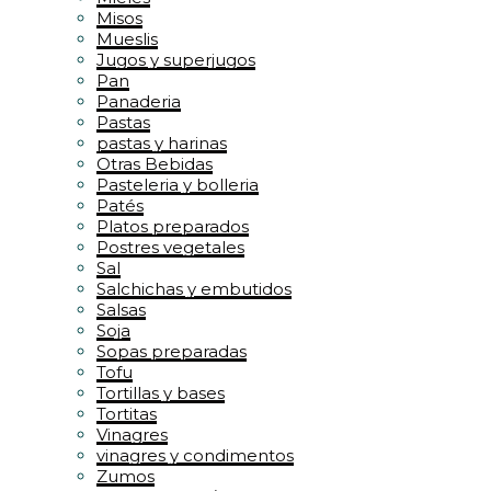
Misos
Mueslis
Jugos y superjugos
Pan
Panaderia
Pastas
pastas y harinas
Otras Bebidas
Pasteleria y bolleria
Patés
Platos preparados
Postres vegetales
Sal
Salchichas y embutidos
Salsas
Soja
Sopas preparadas
Tofu
Tortillas y bases
Tortitas
Vinagres
vinagres y condimentos
Zumos