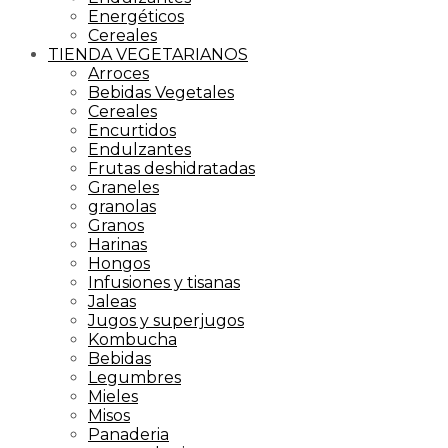
Energéticos
Cereales
TIENDA VEGETARIANOS
Arroces
Bebidas Vegetales
Cereales
Encurtidos
Endulzantes
Frutas deshidratadas
Graneles
granolas
Granos
Harinas
Hongos
Infusiones y tisanas
Jaleas
Jugos y superjugos
Kombucha
Bebidas
Legumbres
Mieles
Misos
Panaderia