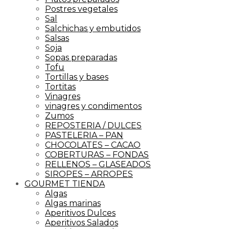
Postres vegetales
Sal
Salchichas y embutidos
Salsas
Soja
Sopas preparadas
Tofu
Tortillas y bases
Tortitas
Vinagres
vinagres y condimentos
Zumos
REPOSTERIA / DULCES
PASTELERIA – PAN
CHOCOLATES – CACAO
COBERTURAS – FONDAS
RELLENOS – GLASEADOS
SIROPES – ARROPES
GOURMET TIENDA
Algas
Algas marinas
Aperitivos Dulces
Aperitivos Salados