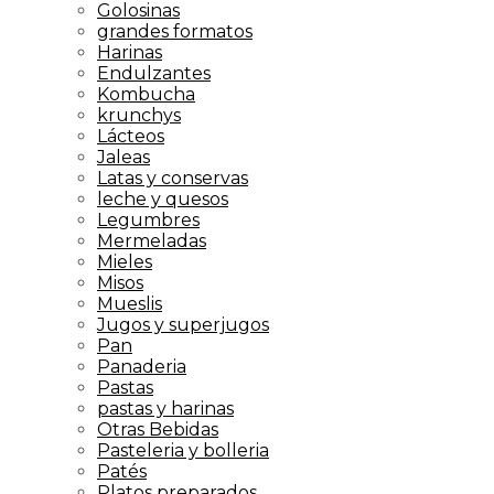
Golosinas
grandes formatos
Harinas
Endulzantes
Kombucha
krunchys
Lácteos
Jaleas
Latas y conservas
leche y quesos
Legumbres
Mermeladas
Mieles
Misos
Mueslis
Jugos y superjugos
Pan
Panaderia
Pastas
pastas y harinas
Otras Bebidas
Pasteleria y bolleria
Patés
Platos preparados