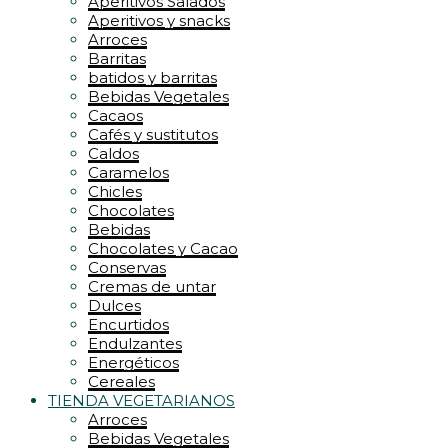
Zumos
Aperitivos Salados
Aperitivos y snacks
Arroces
Barritas
batidos y barritas
Bebidas Vegetales
Cacaos
Cafés y sustitutos
Caldos
Caramelos
Chicles
Chocolates
Bebidas
Chocolates y Cacao
Conservas
Cremas de untar
Dulces
Encurtidos
Endulzantes
Energéticos
Cereales
TIENDA VEGETARIANOS
Arroces
Bebidas Vegetales