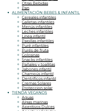
Pasteleria y bolleria
Otras Bebidas
Patés
Pan
ALIMENTACIÓN BEBES & INFANTIL
Platos preparados
Panaderia
Postres vegetales
Pastas
Cereales infantiles
Sal
pastas y harinas
Galletas infantiles
Salchichas y embutidos
Pasteleria y bolleria
Menús infantiles
Salsas
Patés
Leches infantiles
Soja
Postres vegetales
Linea infantil
Sopas preparadas
Productos Japoneses y macrobiotica
Papillas infantiles
Tofu
Propoleos
Puré infantiles
Tortillas y bases
Sal
Purés de fruta
Tortitas
Salchichas y embutidos
Golosinas
Vinagres
Salsas
Snacks infantiles
vinagres y condimentos
Soja
Pañales y toallitas
Zumos
Sopas preparadas
Jabones infantil
REPOSTERIA / DULCES
Superalimentos
Champús infantil
PASTELERIA – PAN
Sustitutivos
Dentríficos infantil
CHOCOLATES – CACAO
Tes
Cremas Solares
COBERTURAS – FONDAS
Tofu
Proteccion solar
TIENDA VEGANOS
RELLENOS – GLASEADOS
Tortillas y bases
SIROPES – ARROPES
Tortitas
Aguas
Vinagres
Algas marinas
vinagres y condimentos
Aperitivos Dulces