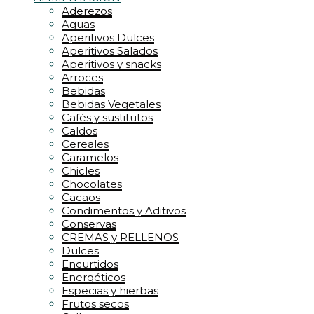
Aderezos
Aguas
Aperitivos Dulces
Aperitivos Salados
Aperitivos y snacks
Arroces
Bebidas
Bebidas Vegetales
Cafés y sustitutos
Caldos
Cereales
Caramelos
Chicles
Chocolates
Cacaos
Condimentos y Aditivos
Conservas
CREMAS y RELLENOS
Dulces
Encurtidos
Energéticos
Especias y hierbas
Frutos secos