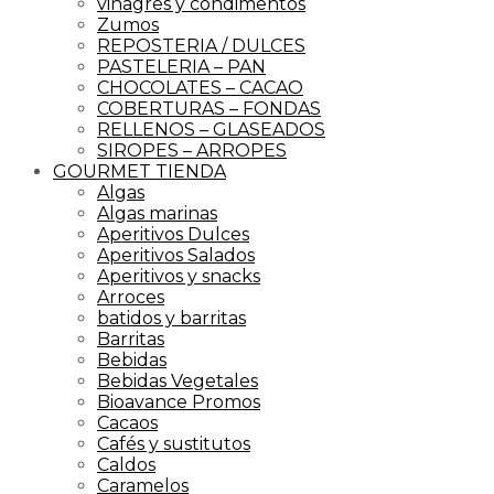
vinagres y condimentos
Zumos
REPOSTERIA / DULCES
PASTELERIA – PAN
CHOCOLATES – CACAO
COBERTURAS – FONDAS
RELLENOS – GLASEADOS
SIROPES – ARROPES
GOURMET TIENDA
Algas
Algas marinas
Aperitivos Dulces
Aperitivos Salados
Aperitivos y snacks
Arroces
batidos y barritas
Barritas
Bebidas
Bebidas Vegetales
Bioavance Promos
Cacaos
Cafés y sustitutos
Caldos
Caramelos