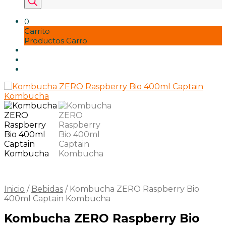
productos
Tofu
Tortillas y bases
0
vinagres y condimentos
Carrito
Zumos
Productos Carro
Inicio
/
Bebidas
/
Kombucha ZERO Raspberry Bio
400ml Captain Kombucha
Kombucha ZERO Raspberry Bio