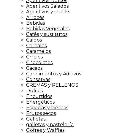
Aperitivos Dulces
Aperitivos Salados
Aperitivos y snacks
Arroces
Bebidas
Bebidas Vegetales
Cafés y sustitutos
Caldos
Cereales
Caramelos
Chicles
Chocolates
Cacaos
Condimentos y Aditivos
Conservas
CREMAS y RELLENOS
Dulces
Encurtidos
Energéticos
Especias y hierbas
Frutos secos
Galletas
galletas y pastelería
Gofres y Waffles