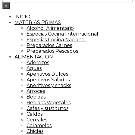
×
INICIO
MATERIAS PRIMAS
Alcohol Alimentario
Especias Cocina Iinternacional
Especias Cocina Nacional
Preparados Carnes
Preparados Pescados
ALIMENTACIÓN
Aderezos
Aguas
Aperitivos Dulces
Aperitivos Salados
Aperitivos y snacks
Arroces
Bebidas
Bebidas Vegetales
Cafés y sustitutos
Caldos
Cereales
Caramelos
Chicles