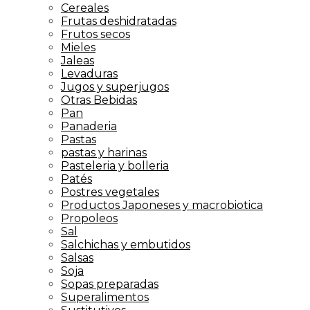
Cereales
Frutas deshidratadas
Frutos secos
Mieles
Jaleas
Levaduras
Jugos y superjugos
Otras Bebidas
Pan
Panaderia
Pastas
pastas y harinas
Pasteleria y bolleria
Patés
Postres vegetales
Productos Japoneses y macrobiotica
Propoleos
Sal
Salchichas y embutidos
Salsas
Soja
Sopas preparadas
Superalimentos