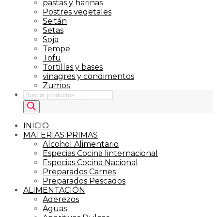
pastas y harinas
Postres vegetales
Seitán
Setas
Soja
Tempe
Tofu
Tortillas y bases
vinagres y condimentos
Zumos
Búsqueda
de
productos
INICIO
MATERIAS PRIMAS
Alcohol Alimentario
Especias Cocina Iinternacional
Especias Cocina Nacional
Preparados Carnes
Preparados Pescados
ALIMENTACIÓN
Aderezos
Aguas