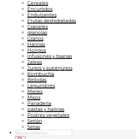
Cereales
Encurtidos
Endulzantes
Frutas deshidratadas
Graneles
granolas
Granos
Harinas
Hongos
Infusiones y tisanas
Jaleas
Jugos y superjugos
Kombucha
Bebidas
Legumbres
Mieles
Misos
Panaderia
pastas y harinas
Postres vegetales
Seitán
Setas
Búsqueda
Soja
de
Tempe