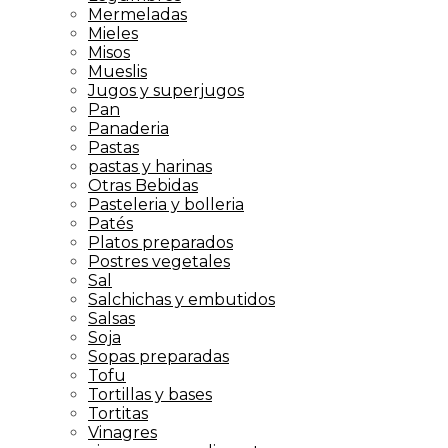
Mermeladas
Mieles
Misos
Mueslis
Jugos y superjugos
Pan
Panaderia
Pastas
pastas y harinas
Otras Bebidas
Pasteleria y bolleria
Patés
Platos preparados
Postres vegetales
Sal
Salchichas y embutidos
Salsas
Soja
Sopas preparadas
Tofu
Tortillas y bases
Tortitas
Vinagres