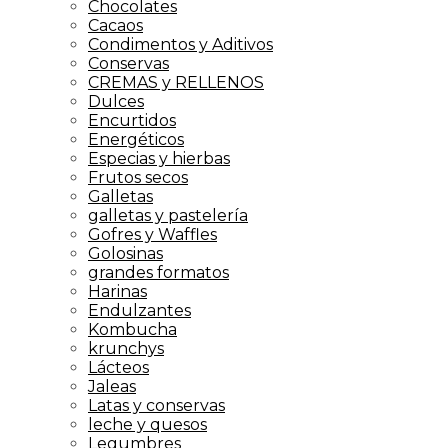
Chocolates
Cacaos
Condimentos y Aditivos
Conservas
CREMAS y RELLENOS
Dulces
Encurtidos
Energéticos
Especias y hierbas
Frutos secos
Galletas
galletas y pastelería
Gofres y Waffles
Golosinas
grandes formatos
Harinas
Endulzantes
Kombucha
krunchys
Lácteos
Jaleas
Latas y conservas
leche y quesos
Legumbres