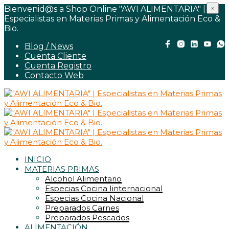
Bienvenid@s a Shop Online "AWI ALIMENTARIA" |
×
Especialistas en Materias Primas y Alimentación Eco &
Bio.
Blog / News
Cuenta Cliente
Cuenta Registro
Contacto Web
INICIO
MATERIAS PRIMAS
Alcohol Alimentario
Especias Cocina Iinternacional
Especias Cocina Nacional
Preparados Carnes
Preparados Pescados
ALIMENTACIÓN