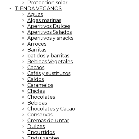
Proteccion solar
TIENDA VEGANOS
Aguas
Algas marinas
Aperitivos Dulces
Aperitivos Salados
Aperitivos y snacks
Arroces
Barritas
batidos y barritas
Bebidas Vegetales
Cacaos
Cafés y sustitutos
Caldos
Caramelos
Chicles
Chocolates
Bebidas
Chocolates y Cacao
Conservas
Cremas de untar
Dulces
Encurtidos
Endulzantes