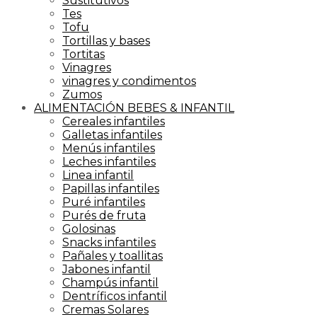
Sustitutivos
Tes
Tofu
Tortillas y bases
Tortitas
Vinagres
vinagres y condimentos
Zumos
ALIMENTACIÓN BEBES & INFANTIL
Cereales infantiles
Galletas infantiles
Menús infantiles
Leches infantiles
Linea infantil
Papillas infantiles
Puré infantiles
Purés de fruta
Golosinas
Snacks infantiles
Pañales y toallitas
Jabones infantil
Champús infantil
Dentríficos infantil
Cremas Solares