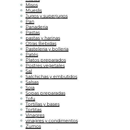
Misos
Mueslis
Jugos y superjugos
Pan
Panaderia
Pastas
pastas y harinas
Otras Bebidas
Pasteleria y bolleria
Patés
Platos preparados
Postres vegetales
Sal
Salchichas y embutidos
Salsas
Soja
Sopas preparadas
Tofu
Tortillas y bases
Tortitas
Vinagres
vinagres y condimentos
Zumos