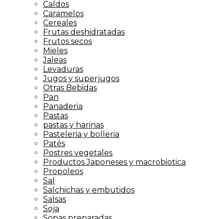
Caldos
Caramelos
Cereales
Frutas deshidratadas
Frutos secos
Mieles
Jaleas
Levaduras
Jugos y superjugos
Otras Bebidas
Pan
Panaderia
Pastas
pastas y harinas
Pasteleria y bolleria
Patés
Postres vegetales
Productos Japoneses y macrobiotica
Propoleos
Sal
Salchichas y embutidos
Salsas
Soja
Sopas preparadas