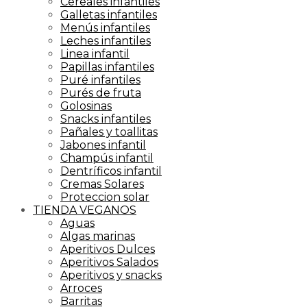
Cereales infantiles
Galletas infantiles
Menús infantiles
Leches infantiles
Linea infantil
Papillas infantiles
Puré infantiles
Purés de fruta
Golosinas
Snacks infantiles
Pañales y toallitas
Jabones infantil
Champús infantil
Dentríficos infantil
Cremas Solares
Proteccion solar
TIENDA VEGANOS
Aguas
Algas marinas
Aperitivos Dulces
Aperitivos Salados
Aperitivos y snacks
Arroces
Barritas