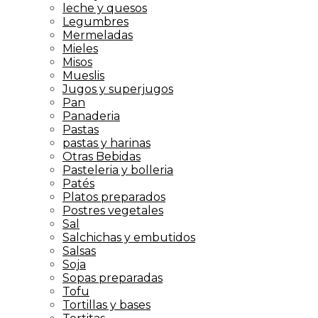
leche y quesos
Legumbres
Mermeladas
Mieles
Misos
Mueslis
Jugos y superjugos
Pan
Panaderia
Pastas
pastas y harinas
Otras Bebidas
Pasteleria y bolleria
Patés
Platos preparados
Postres vegetales
Sal
Salchichas y embutidos
Salsas
Soja
Sopas preparadas
Tofu
Tortillas y bases