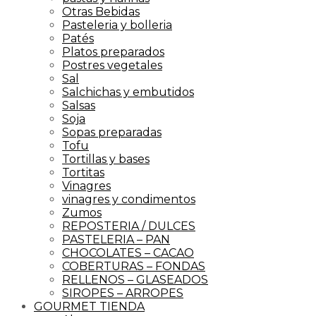
Otras Bebidas
Pasteleria y bolleria
Patés
Platos preparados
Postres vegetales
Sal
Salchichas y embutidos
Salsas
Soja
Sopas preparadas
Tofu
Tortillas y bases
Tortitas
Vinagres
vinagres y condimentos
Zumos
REPOSTERIA / DULCES
PASTELERIA – PAN
CHOCOLATES – CACAO
COBERTURAS – FONDAS
RELLENOS – GLASEADOS
SIROPES – ARROPES
GOURMET TIENDA