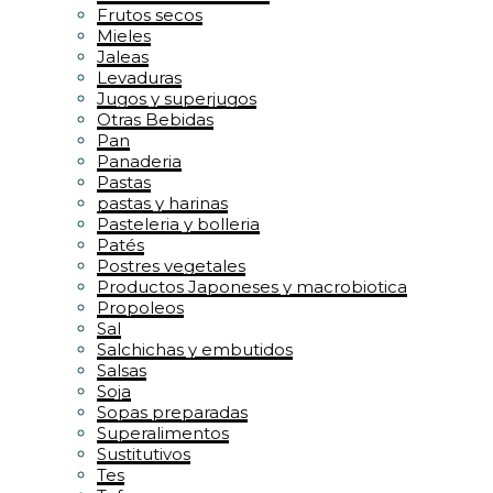
Frutos secos
Mieles
Jaleas
Levaduras
Jugos y superjugos
Otras Bebidas
Pan
Panaderia
Pastas
pastas y harinas
Pasteleria y bolleria
Patés
Postres vegetales
Productos Japoneses y macrobiotica
Propoleos
Sal
Salchichas y embutidos
Salsas
Soja
Sopas preparadas
Superalimentos
Sustitutivos
Tes