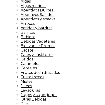
Algas
Algas marinas
Aperitivos Dulces
Aperitivos Salados
Aperitivos y snacks
Arroces
batidos y barritas
Barritas
Bebidas
Bebidas Vegetales
Bioavance Promos
Cacaos
Cafés y sustitutos
Caldos
Caramelos
Cereales
Frutas deshidratadas
Frutos secos
Mieles
Jaleas
Levaduras
Jugos y superjugos
Otras Bebidas
Pan