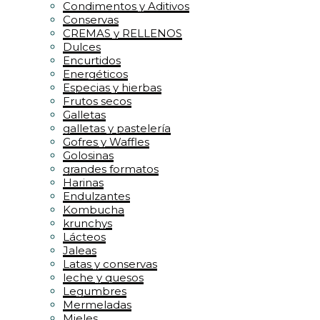
Condimentos y Aditivos
Conservas
CREMAS y RELLENOS
Dulces
Encurtidos
Energéticos
Especias y hierbas
Frutos secos
Galletas
galletas y pastelería
Gofres y Waffles
Golosinas
grandes formatos
Harinas
Endulzantes
Kombucha
krunchys
Lácteos
Jaleas
Latas y conservas
leche y quesos
Legumbres
Mermeladas
Mieles