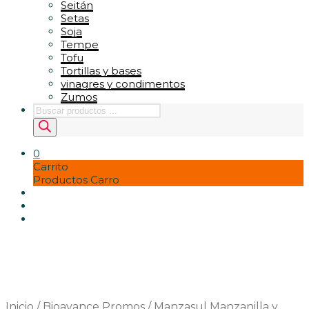
Seitán
Setas
Soja
Tempe
Tofu
Tortillas y bases
vinagres y condimentos
Zumos
Búsqueda
de
productos
0
Carrito
Productos Carro
Inicio
/
Bioavance Promos
/
Manzasul Manzanilla y