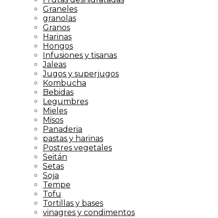
Graneles
granolas
Granos
Harinas
Hongos
Infusiones y tisanas
Jaleas
Jugos y superjugos
Kombucha
Bebidas
Legumbres
Mieles
Misos
Panaderia
pastas y harinas
Postres vegetales
Seitán
Setas
Soja
Tempe
Tofu
Tortillas y bases
vinagres y condimentos