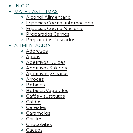
INICIO
MATERIAS PRIMAS
Alcohol Alimentario
Especias Cocina Iinternacional
Especias Cocina Nacional
Preparados Carnes
Preparados Pescados
ALIMENTACIÓN
Aderezos
Aguas
Aperitivos Dulces
Aperitivos Salados
Aperitivos y snacks
Arroces
Bebidas
Bebidas Vegetales
Cafés y sustitutos
Caldos
Cereales
Caramelos
Chicles
Chocolates
Cacaos