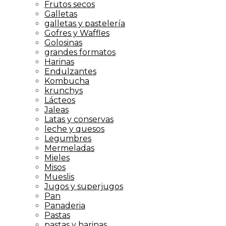
Frutos secos
Galletas
galletas y pastelería
Gofres y Waffles
Golosinas
grandes formatos
Harinas
Endulzantes
Kombucha
krunchys
Lácteos
Jaleas
Latas y conservas
leche y quesos
Legumbres
Mermeladas
Mieles
Misos
Mueslis
Jugos y superjugos
Pan
Panaderia
Pastas
pastas y harinas