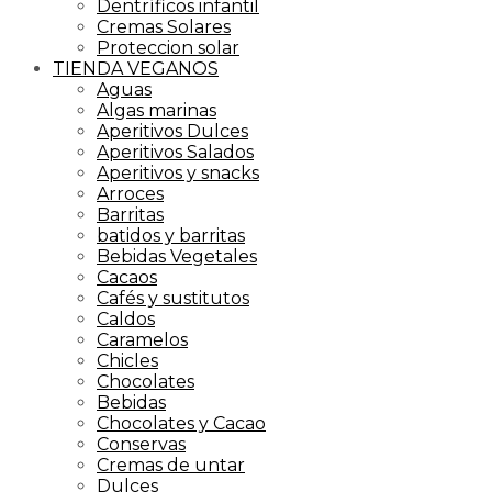
Dentríficos infantil
Cremas Solares
Proteccion solar
TIENDA VEGANOS
Aguas
Algas marinas
Aperitivos Dulces
Aperitivos Salados
Aperitivos y snacks
Arroces
Barritas
batidos y barritas
Bebidas Vegetales
Cacaos
Cafés y sustitutos
Caldos
Caramelos
Chicles
Chocolates
Bebidas
Chocolates y Cacao
Conservas
Cremas de untar
Dulces