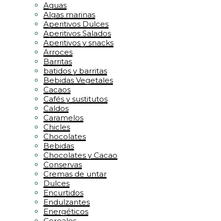
Aguas
Algas marinas
Aperitivos Dulces
Aperitivos Salados
Aperitivos y snacks
Arroces
Barritas
batidos y barritas
Bebidas Vegetales
Cacaos
Cafés y sustitutos
Caldos
Caramelos
Chicles
Chocolates
Bebidas
Chocolates y Cacao
Conservas
Cremas de untar
Dulces
Encurtidos
Endulzantes
Energéticos
Cereales