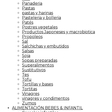
Panaderia
Pastas
pastas y harinas
Pasteleria y bolleria
Patés
Postres vegetales
Productos Japoneses y macrobiotica
Propoleos
Sal
Salchichas y embutidos
Salsas
Soja
Sopas preparadas
Superalimentos
Sustitutivos
Tes
Tofu
Tortillas y bases
Tortitas
Vinagres
vinagres y condimentos
Zumos
ALIMENTACIÓN BEBES & INFANTIL