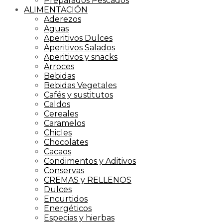
Preparados Pescados
ALIMENTACIÓN
Aderezos
Aguas
Aperitivos Dulces
Aperitivos Salados
Aperitivos y snacks
Arroces
Bebidas
Bebidas Vegetales
Cafés y sustitutos
Caldos
Cereales
Caramelos
Chicles
Chocolates
Cacaos
Condimentos y Aditivos
Conservas
CREMAS y RELLENOS
Dulces
Encurtidos
Energéticos
Especias y hierbas