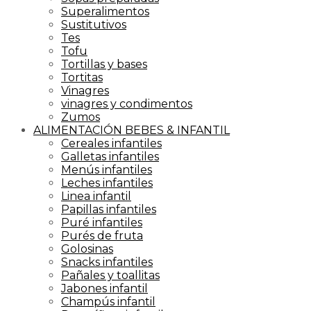
Superalimentos
Sustitutivos
Tes
Tofu
Tortillas y bases
Tortitas
Vinagres
vinagres y condimentos
Zumos
ALIMENTACIÓN BEBES & INFANTIL
Cereales infantiles
Galletas infantiles
Menús infantiles
Leches infantiles
Linea infantil
Papillas infantiles
Puré infantiles
Purés de fruta
Golosinas
Snacks infantiles
Pañales y toallitas
Jabones infantil
Champús infantil