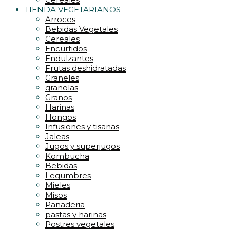
TIENDA VEGETARIANOS
Arroces
Bebidas Vegetales
Cereales
Encurtidos
Endulzantes
Frutas deshidratadas
Graneles
granolas
Granos
Harinas
Hongos
Infusiones y tisanas
Jaleas
Jugos y superjugos
Kombucha
Bebidas
Legumbres
Mieles
Misos
Panaderia
pastas y harinas
Postres vegetales