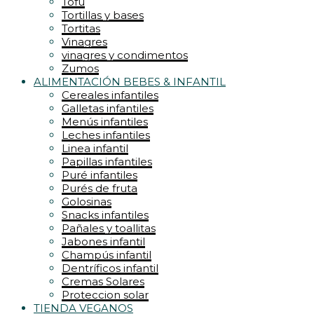
Tofu
Tortillas y bases
Tortitas
Vinagres
vinagres y condimentos
Zumos
ALIMENTACIÓN BEBES & INFANTIL
Cereales infantiles
Galletas infantiles
Menús infantiles
Leches infantiles
Linea infantil
Papillas infantiles
Puré infantiles
Purés de fruta
Golosinas
Snacks infantiles
Pañales y toallitas
Jabones infantil
Champús infantil
Dentríficos infantil
Cremas Solares
Proteccion solar
TIENDA VEGANOS