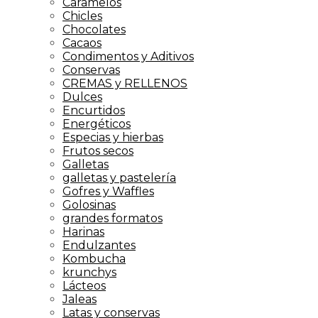
Caramelos
Chicles
Chocolates
Cacaos
Condimentos y Aditivos
Conservas
CREMAS y RELLENOS
Dulces
Encurtidos
Energéticos
Especias y hierbas
Frutos secos
Galletas
galletas y pastelería
Gofres y Waffles
Golosinas
grandes formatos
Harinas
Endulzantes
Kombucha
krunchys
Lácteos
Jaleas
Latas y conservas