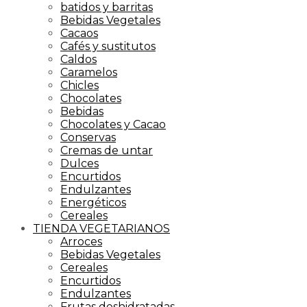
batidos y barritas
Bebidas Vegetales
Cacaos
Cafés y sustitutos
Caldos
Caramelos
Chicles
Chocolates
Bebidas
Chocolates y Cacao
Conservas
Cremas de untar
Dulces
Encurtidos
Endulzantes
Energéticos
Cereales
TIENDA VEGETARIANOS
Arroces
Bebidas Vegetales
Cereales
Encurtidos
Endulzantes
Frutas deshidratadas