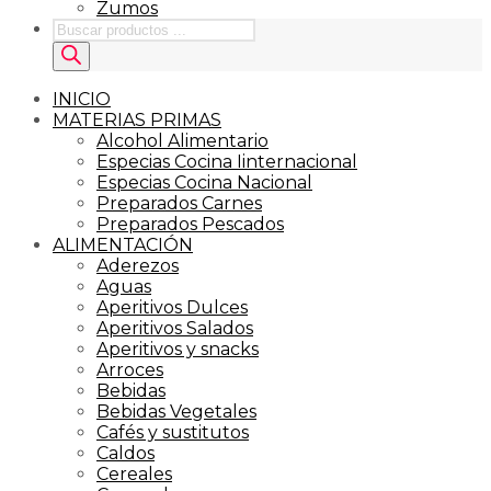
Zumos
Búsqueda
de
productos
INICIO
MATERIAS PRIMAS
Alcohol Alimentario
Especias Cocina Iinternacional
Especias Cocina Nacional
Preparados Carnes
Preparados Pescados
ALIMENTACIÓN
Aderezos
Aguas
Aperitivos Dulces
Aperitivos Salados
Aperitivos y snacks
Arroces
Bebidas
Bebidas Vegetales
Cafés y sustitutos
Caldos
Cereales