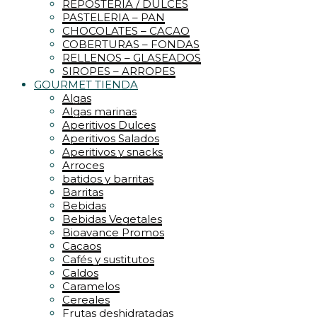
REPOSTERIA / DULCES
PASTELERIA – PAN
CHOCOLATES – CACAO
COBERTURAS – FONDAS
RELLENOS – GLASEADOS
SIROPES – ARROPES
GOURMET TIENDA
Algas
Algas marinas
Aperitivos Dulces
Aperitivos Salados
Aperitivos y snacks
Arroces
batidos y barritas
Barritas
Bebidas
Bebidas Vegetales
Bioavance Promos
Cacaos
Cafés y sustitutos
Caldos
Caramelos
Cereales
Frutas deshidratadas