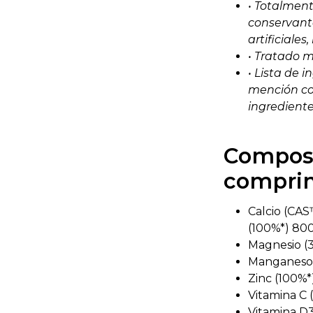
• Totalment
conservant
artificiales
• Tratado 
• Lista de 
mención co
ingrediente
Composi
comprim
Calcio (CA
(100%*) 80
Magnesio (3
Manganeso 
Zinc (100%*
Vitamina C
Vitamina D