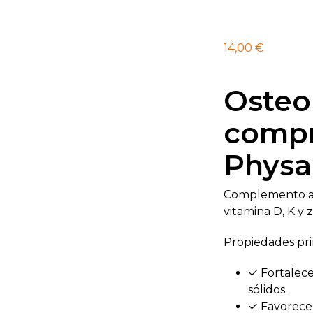
14,00
€
Osteo 
comp
Physa
Complemento al
vitamina D, K y 
Propiedades pri
✓ Fortalece
sólidos.
✓ Favorece 