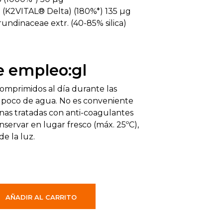
 (K2VITAL® Delta) (180%*) 135 µg
ndinaceae extr. (40-85% silica)
 empleo:gl
comprimidos al día durante las
 poco de agua. No es conveniente
nas tratadas con anti-coagulantes
nservar en lugar fresco (máx. 25ºC),
de la luz.
AÑADIR AL CARRITO