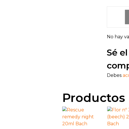
de 5
ra
do
co
n
1
de
5
No hay va
Sé el
comp
Debes
ac
Productos 