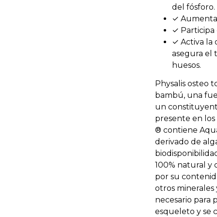
del fósforo.
✓ Aumenta l
✓ Participa
✓ Activa la
asegura el t
huesos.
Physalis osteo 
bambú, una fuent
un constituyent
presente en los 
® contiene Aqu
derivado de alga
biodisponibilid
100% natural y 
por su contenid
otros minerales
necesario para p
esqueleto y se