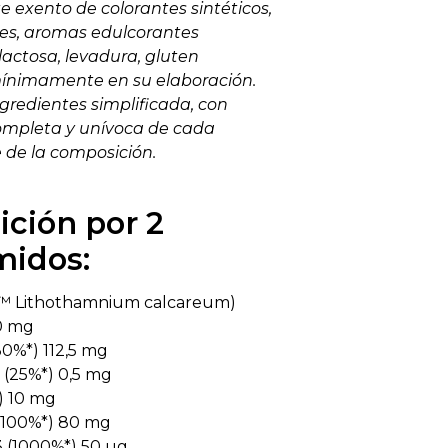
e exento de colorantes sintéticos,
es, aromas edulcorantes
, lactosa, levadura, gluten
mínimamente en su elaboración.
ingredientes simplificada, con
mpleta y unívoca de cada
 de la composición.
ción por 2
idos:
S™ Lithothamnium calcareum)
0 mg
0%*) 112,5 mg
(25%*) 0,5 mg
) 10 mg
 (100%*) 80 mg
3 (1000%*) 50 µg