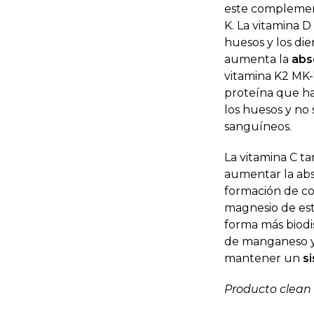
este complemen
K. La vitamina D
huesos y los die
aumenta la
abs
vitamina K2 MK-7
proteína que ha
los huesos y no
sanguíneos.
La vitamina C t
aumentar la abs
formación de col
magnesio de est
forma más biodis
de manganeso 
mantener un
si
Producto clean 