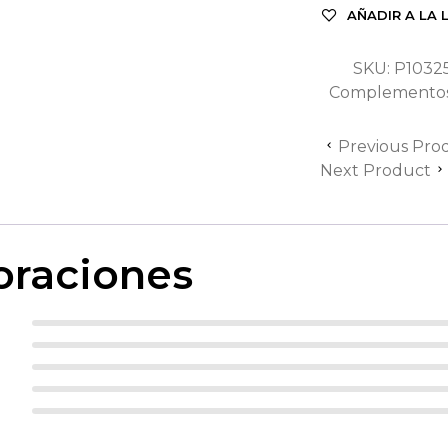
AÑADIR A LA 
SKU:
P1032
Complemento
Previous Pro
Next Product
oraciones
con