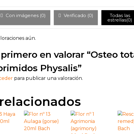
Con imágenes (
0
)
Verificado (
0
)
Todas las
estrellas(
0
)
loraciones aún.
 primero en valorar “Osteo tot
rimidos Physalis”
ceder
para publicar una valoración.
relacionados