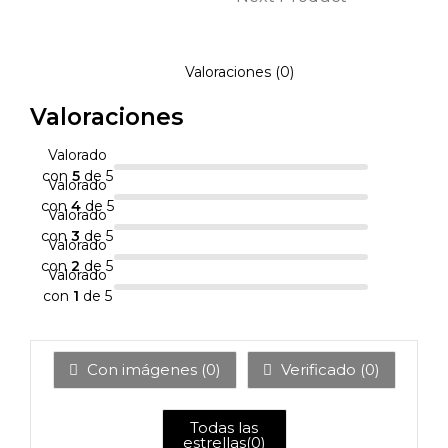
Valoraciones (0)
Valoraciones
Valorado
con
5
de 5
Valorado
con
4
de 5
Valorado
con
3
de 5
Valorado
con
2
de 5
Valorado
con
1
de 5
Con imágenes (
0
)
Verificado (
0
)
Todas las
estrellas(
0
)