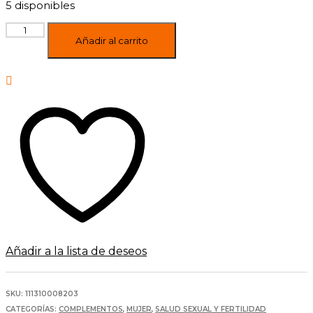
5 disponibles
Vitawoman
Menopausia
Añadir al carrito
Hydrabalance
60
caps
Eladiet
cantidad
Añadir a la lista de deseos
SKU:
111310008203
CATEGORÍAS:
COMPLEMENTOS
,
MUJER
,
SALUD SEXUAL Y FERTILIDAD