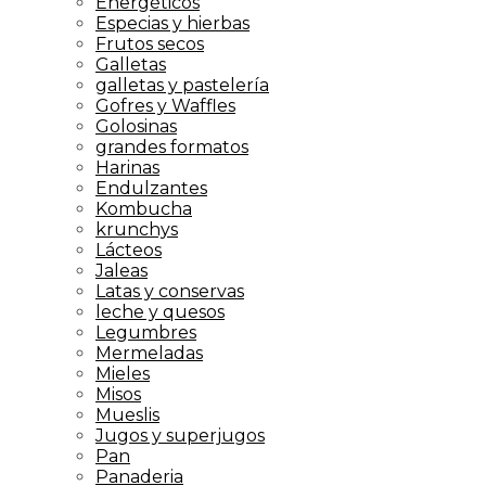
Energéticos
Especias y hierbas
Frutos secos
Galletas
galletas y pastelería
Gofres y Waffles
Golosinas
grandes formatos
Harinas
Endulzantes
Kombucha
krunchys
Lácteos
Jaleas
Latas y conservas
leche y quesos
Legumbres
Mermeladas
Mieles
Misos
Mueslis
Jugos y superjugos
Pan
Panaderia