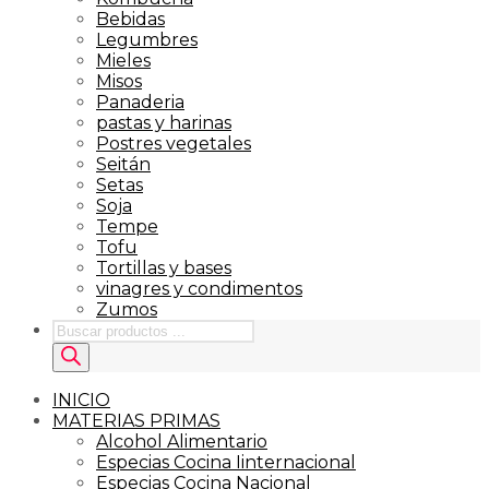
Bebidas
Legumbres
Mieles
Misos
Panaderia
pastas y harinas
Postres vegetales
Seitán
Setas
Soja
Tempe
Tofu
Tortillas y bases
vinagres y condimentos
Zumos
Búsqueda
de
productos
INICIO
MATERIAS PRIMAS
Alcohol Alimentario
Especias Cocina Iinternacional
Especias Cocina Nacional