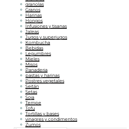
granolas
Granos
Harinas
Hongos
Infusiones y tisanas
Jaleas
Jugos y superjugos
Kombucha
Bebidas
Legumbres
Mieles
Misos
Panaderia
pastas y harinas
Postres vegetales
Seitán
Setas
Soja
Tempe
Tofu
Tortillas y bases
vinagres y condimentos
Zumos