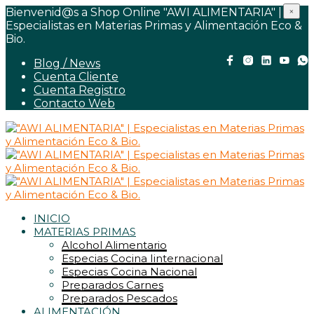
Bienvenid@s a Shop Online "AWI ALIMENTARIA" |
×
Especialistas en Materias Primas y Alimentación Eco &
Bio.
Blog / News
Cuenta Cliente
Cuenta Registro
Contacto Web
INICIO
MATERIAS PRIMAS
Alcohol Alimentario
Especias Cocina Iinternacional
Especias Cocina Nacional
Preparados Carnes
Preparados Pescados
ALIMENTACIÓN