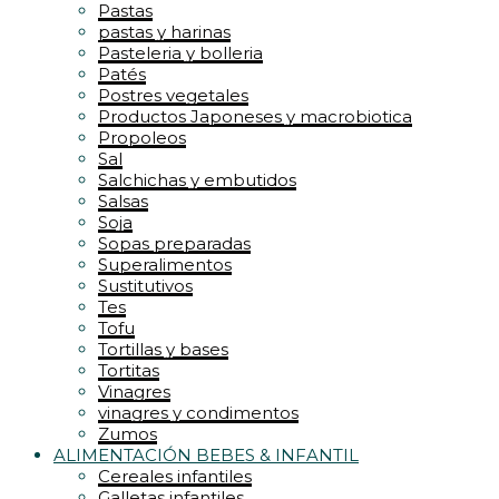
Pastas
pastas y harinas
Pasteleria y bolleria
Patés
Postres vegetales
Productos Japoneses y macrobiotica
Propoleos
Sal
Salchichas y embutidos
Salsas
Soja
Sopas preparadas
Superalimentos
Sustitutivos
Tes
Tofu
Tortillas y bases
Tortitas
Vinagres
vinagres y condimentos
Zumos
ALIMENTACIÓN BEBES & INFANTIL
Cereales infantiles
Galletas infantiles