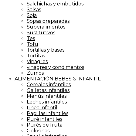
Salchichas y embutidos
Salsas
Soja
Sopas preparadas
Superalimentos
Sustitutivos
Tes
Tofu
Tortillas y bases
Tortitas
Vinagres
vinagres y condimentos
Zumos
ALIMENTACIÓN BEBES & INFANTIL
Cereales infantiles
Galletas infantiles
Menús infantiles
Leches infantiles
Linea infantil
Papillas infantiles
Puré infantiles
Purés de fruta
Golosinas