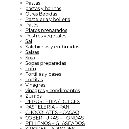
Pastas
pastas y harinas
Otras Bebidas
Pasteleria y bolleria
Patés
Platos preparados
Postres vegetales
Sal
Salchichas y embutidos
Salsas
Soja
Sopas preparadas
Tofu
Tortillas y bases
Tortitas
Vinagres
vinagres y condimentos
Zumos
REPOSTERIA / DULCES
PASTELERIA – PAN
CHOCOLATES – CACAO
COBERTURAS – FONDAS
RELLENOS – GLASEADOS
SIROPES – ARROPES