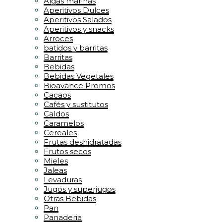
Algas marinas
Aperitivos Dulces
Aperitivos Salados
Aperitivos y snacks
Arroces
batidos y barritas
Barritas
Bebidas
Bebidas Vegetales
Bioavance Promos
Cacaos
Cafés y sustitutos
Caldos
Caramelos
Cereales
Frutas deshidratadas
Frutos secos
Mieles
Jaleas
Levaduras
Jugos y superjugos
Otras Bebidas
Pan
Panaderia