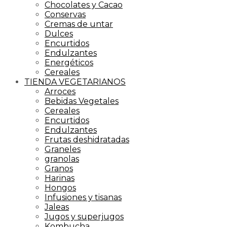
Chocolates y Cacao
Conservas
Cremas de untar
Dulces
Encurtidos
Endulzantes
Energéticos
Cereales
TIENDA VEGETARIANOS
Arroces
Bebidas Vegetales
Cereales
Encurtidos
Endulzantes
Frutas deshidratadas
Graneles
granolas
Granos
Harinas
Hongos
Infusiones y tisanas
Jaleas
Jugos y superjugos
Kombucha