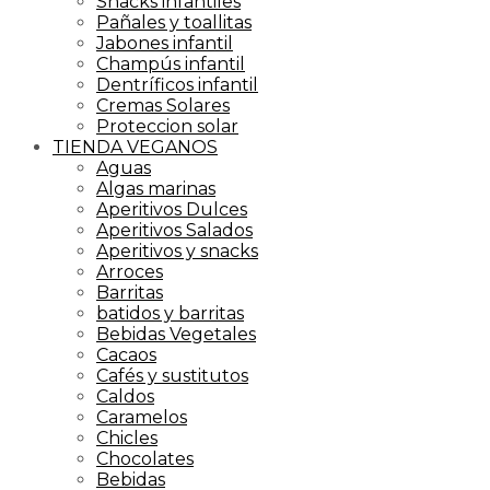
Snacks infantiles
Pañales y toallitas
Jabones infantil
Champús infantil
Dentríficos infantil
Cremas Solares
Proteccion solar
TIENDA VEGANOS
Aguas
Algas marinas
Aperitivos Dulces
Aperitivos Salados
Aperitivos y snacks
Arroces
Barritas
batidos y barritas
Bebidas Vegetales
Cacaos
Cafés y sustitutos
Caldos
Caramelos
Chicles
Chocolates
Bebidas