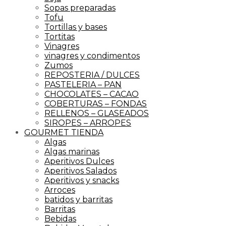
Sopas preparadas
Tofu
Tortillas y bases
Tortitas
Vinagres
vinagres y condimentos
Zumos
REPOSTERIA / DULCES
PASTELERIA – PAN
CHOCOLATES – CACAO
COBERTURAS – FONDAS
RELLENOS – GLASEADOS
SIROPES – ARROPES
GOURMET TIENDA
Algas
Algas marinas
Aperitivos Dulces
Aperitivos Salados
Aperitivos y snacks
Arroces
batidos y barritas
Barritas
Bebidas