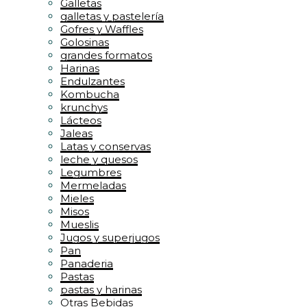
Galletas
galletas y pastelería
Gofres y Waffles
Golosinas
grandes formatos
Harinas
Endulzantes
Kombucha
krunchys
Lácteos
Jaleas
Latas y conservas
leche y quesos
Legumbres
Mermeladas
Mieles
Misos
Mueslis
Jugos y superjugos
Pan
Panaderia
Pastas
pastas y harinas
Otras Bebidas