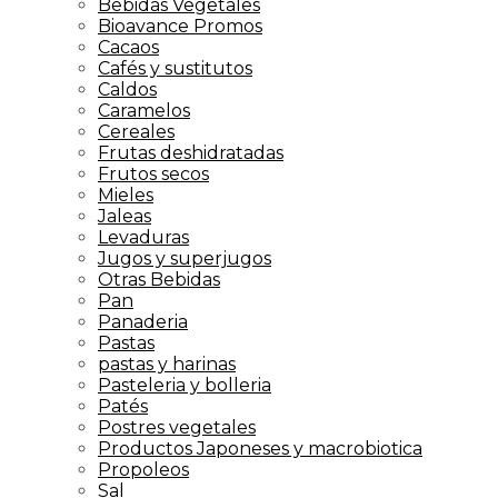
Bebidas Vegetales
Bioavance Promos
Cacaos
Cafés y sustitutos
Caldos
Caramelos
Cereales
Frutas deshidratadas
Frutos secos
Mieles
Jaleas
Levaduras
Jugos y superjugos
Otras Bebidas
Pan
Panaderia
Pastas
pastas y harinas
Pasteleria y bolleria
Patés
Postres vegetales
Productos Japoneses y macrobiotica
Propoleos
Sal