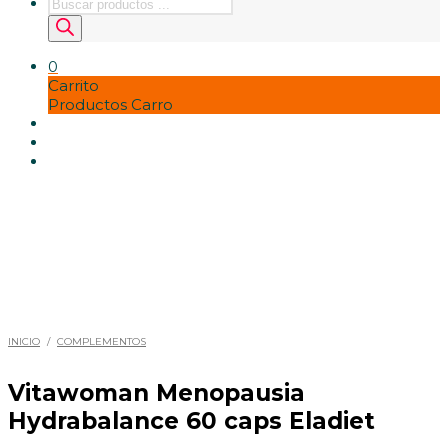
Búsqueda
de
productos
0
Carrito
Productos Carro
INICIO
/
COMPLEMENTOS
Vitawoman Menopausia
Hydrabalance 60 caps Eladiet