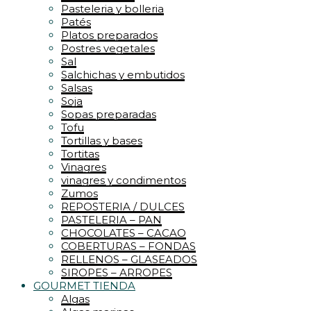
Pasteleria y bolleria
Patés
Platos preparados
Postres vegetales
Sal
Salchichas y embutidos
Salsas
Soja
Sopas preparadas
Tofu
Tortillas y bases
Tortitas
Vinagres
vinagres y condimentos
Zumos
REPOSTERIA / DULCES
PASTELERIA – PAN
CHOCOLATES – CACAO
COBERTURAS – FONDAS
RELLENOS – GLASEADOS
SIROPES – ARROPES
GOURMET TIENDA
Algas