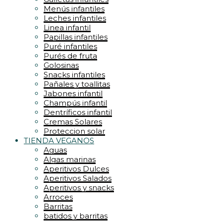
Menús infantiles
Leches infantiles
Linea infantil
Papillas infantiles
Puré infantiles
Purés de fruta
Golosinas
Snacks infantiles
Pañales y toallitas
Jabones infantil
Champús infantil
Dentríficos infantil
Cremas Solares
Proteccion solar
TIENDA VEGANOS
Aguas
Algas marinas
Aperitivos Dulces
Aperitivos Salados
Aperitivos y snacks
Arroces
Barritas
batidos y barritas