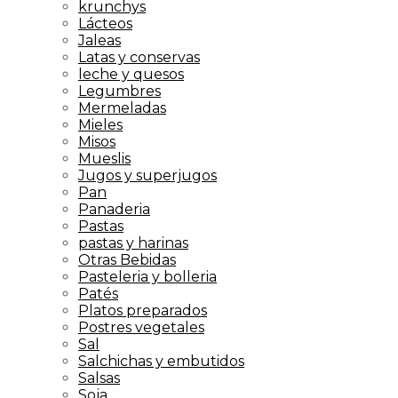
krunchys
Lácteos
Jaleas
Latas y conservas
leche y quesos
Legumbres
Mermeladas
Mieles
Misos
Mueslis
Jugos y superjugos
Pan
Panaderia
Pastas
pastas y harinas
Otras Bebidas
Pasteleria y bolleria
Patés
Platos preparados
Postres vegetales
Sal
Salchichas y embutidos
Salsas
Soja