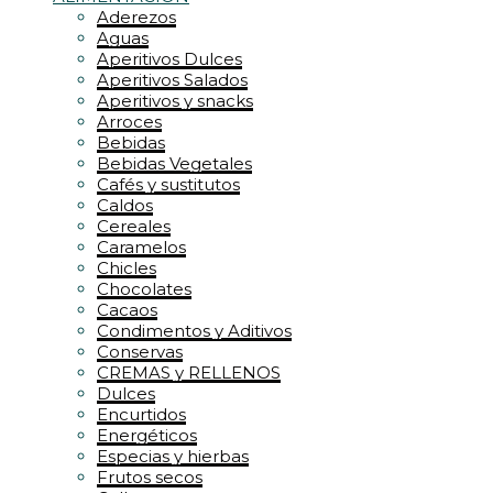
Aderezos
Aguas
Aperitivos Dulces
Aperitivos Salados
Aperitivos y snacks
Arroces
Bebidas
Bebidas Vegetales
Cafés y sustitutos
Caldos
Cereales
Caramelos
Chicles
Chocolates
Cacaos
Condimentos y Aditivos
Conservas
CREMAS y RELLENOS
Dulces
Encurtidos
Energéticos
Especias y hierbas
Frutos secos