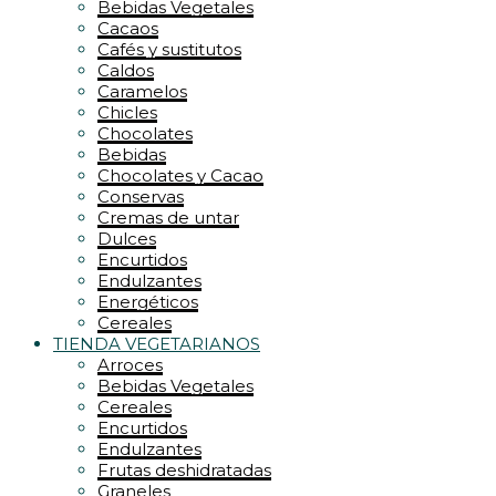
Bebidas Vegetales
Cacaos
Cafés y sustitutos
Caldos
Caramelos
Chicles
Chocolates
Bebidas
Chocolates y Cacao
Conservas
Cremas de untar
Dulces
Encurtidos
Endulzantes
Energéticos
Cereales
TIENDA VEGETARIANOS
Arroces
Bebidas Vegetales
Cereales
Encurtidos
Endulzantes
Frutas deshidratadas
Graneles