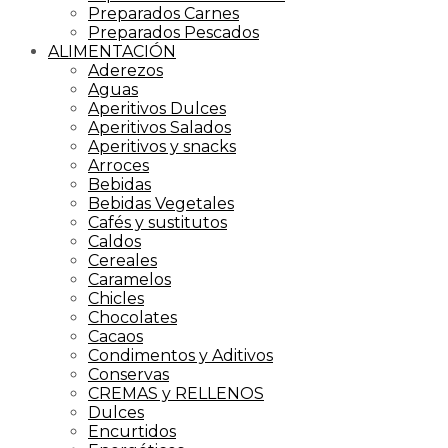
Preparados Carnes
Preparados Pescados
ALIMENTACIÓN
Aderezos
Aguas
Aperitivos Dulces
Aperitivos Salados
Aperitivos y snacks
Arroces
Bebidas
Bebidas Vegetales
Cafés y sustitutos
Caldos
Cereales
Caramelos
Chicles
Chocolates
Cacaos
Condimentos y Aditivos
Conservas
CREMAS y RELLENOS
Dulces
Encurtidos