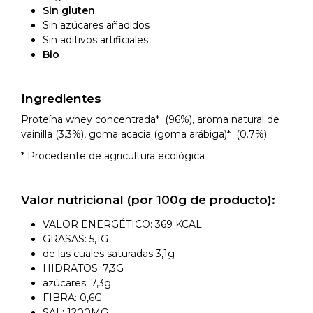
Sin gluten
Sin azúcares añadidos
Sin aditivos artificiales
Bio
Ingredientes
Proteína whey concentrada* (96%), aroma natural de
vainilla (3.3%), goma acacia (goma arábiga)* (0.7%).
* Procedente de agricultura ecológica
Valor nutricional (por 100g de producto):
VALOR ENERGÉTICO: 369 KCAL
GRASAS: 5,1G
de las cuales saturadas 3,1g
HIDRATOS: 7,3G
azúcares: 7,3g
FIBRA: 0,6G
SAL: 1200MG