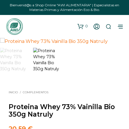
Bienvenid@s a Shop Online "AWI ALIMENTARIA" | Especialistas en
Materias Primas y Alimentación Eco & Bio.
0
INICIO
/
COMPLEMENTOS
Proteina Whey 73% Vainilla Bio
350g Natruly
20,59
€